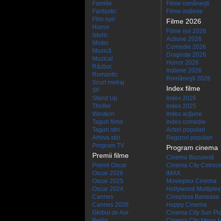
Familie
Filme româneşti
Fantastic
Filme indiene
Film noir
Filme 2026
Horror
Filme noi 2026
Istoric
Actiune 2026
Mister
Comedie 2026
Muzică
Dragoste 2026
Muzical
Horror 2026
Război
Indiene 2026
Romantic
Româneşti 2026
Scurt metraj
Index filme
SF
Stand Up
Index 2026
Thriller
Index 2025
Western
Index acţiune
Taguri filme
Index comedie
Taguri stiri
Actori populari
Arhiva stiri
Regizori populari
Program TV
Program cinema
Premii filme
Cinema Bucuresti
Premii Oscar
Cinema City Cotroc
Oscar 2026
IMAX
Oscar 2025
Movieplex Cinema
Oscar 2024
Hollywood Multiplex
Cannes
Cineplexx Baneasa
Cannes 2026
Happy Cinema
Globul de Aur
Cinema City Sun Pl
Berlin
Cinema City Mega M