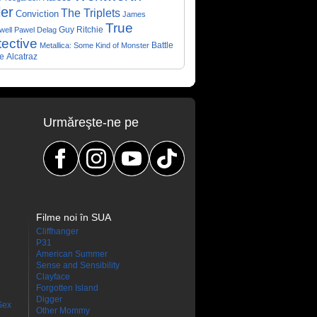
ler
The Triplets
Conviction
James
True
Guy Ritchie
well
Pawel Delag
ective
Metallica: Some Kind of Monster
Battle
e
Alcatraz
Urmăreşte-ne pe
Filme noi în SUA
Cliffhanger
P31
American Summer
Sense and Sensibility
Clayface
Forgotten Island
Digger
Sex
Other Mommy