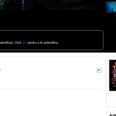
Recoman
tentificat. Click
aici
pentru a te autentifica.
1
Art