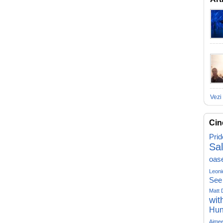
Vezi 
Cin
Prid
Sa
oas
Leoni
See
Matt 
wit
Hun
Aime