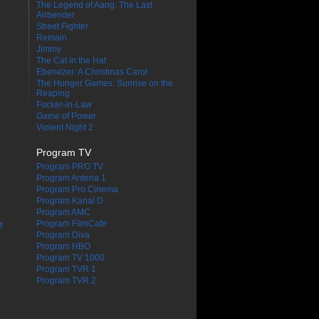
The Legend of Aang: The Last
Airbender
Street Fighter
Remain
Jimmy
The Cat in the Hat
Ebenezer: A Christmas Carol
The Hunger Games: Sunrise on the
Reaping
Focker-in-Law
Game of Power
Violent Night 2
Program TV
Program PRO TV
Program Antena 1
Program Pro Cinema
Program Kanal D
Program AMC
Program FilmCafe
f
Program Diva
Program HBO
Program TV 1000
Program TVR 1
Program TVR 2