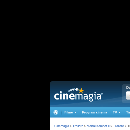
De
Filme
Program cinema
TV
Ti
Cinemagia
Trailere
Mortal Kombat II
Trailere
Tr
>
>
>
>