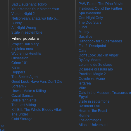
PAW Patrol: The Dino Movie
Bad Lieutenant: Tokyo
Insidious: Out of the Further
Your Mother Your Mother Your...
Spa Weekend
Violent Night 2
One Night Only
Nelson-san, anata wa hito o...
The Dog Stars
Buddy
Fuori
All Night Wrong
Mutiny
3 zile în septembrie
Sacrifice
Filme populare
Handbook for Superheroes
Project Hail Mary
Fall 2: Deadpoint
În pielea mea
Cars
Wuthering Heights
Don't Look Back in Anger
Obsession
By Any Means
Crime 101
Le crime du 3e étage
Kîzîm
Dosarele orașului alb
Hoppers
Practical Magic 2
The Secret Agent
Coyote vs. Acme
Good Luck, Have Fun, Don't Die
Iertarea
Scream 7
Värn
How to Make a Killing
Cats in the Museum: Treasures o
Cazul Samca
Egypt
eni
Dolce far niente
3 zile în septembrie
The Last Viking
Resident Evil
Kill Bill: The Whole Bloody Affair
Heart of the Beast
The Bride!
Runner
Cold Storage
Los domingos
Atlasul Universului
aza
all