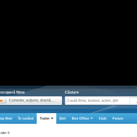
scoperă filme
Căutare
Comedie, acţiune, dramă, ...
mp liber
În curând
Trailer
Ştiri
Box Office
Club
Forum
ailer 6