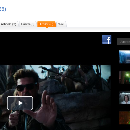
26)
Articole (3)
Păreri (8)
Trailer (6)
Wiki
Alte tr