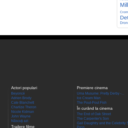
Mil
Crom
Det
Dron
Actori populari
Premiere cinema
Beyoncé
Uma Musume: Pretty Derby -...
Adrien Brody
Ice Cream Man
Cate Blanchett
The Pout-Pout Fish
Charlize Theron
În curând la cinema
Nicole Kidman
The End of Oak Street
John Wayne
The Carpenter's Son
Născuţi azi
Gail Daughtry and the Celebrity 
Trailere filme
Pass