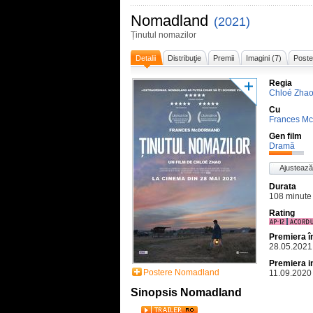
Nomadland
(2021)
Ținutul nomazilor
Detalii
Distribuţie
Premii
Imagini (7)
Poste
Regia
Chloé Zha
Cu
Frances M
Gen film
Dramă
Ajustează
Durata
108 minute
Rating
Premiera 
28.05.2021
Premiera i
Postere Nomadland
11.09.2020
Sinopsis Nomadland