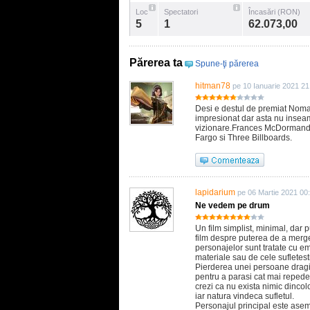
Loc
Spectatori
Încasări (RON)
5
1
62.073,00
Părerea ta
Spune-ţi părerea
hitman78
pe 10 Ianuarie 2021 21
Desi e destul de premiat Noma
impresionat dar asta nu inseam
vizionare.Frances McDormand e 
Fargo si Three Billboards.
lapidarium
pe 06 Martie 2021 00
Ne vedem pe drum
Un film simplist, minimal, dar 
film despre puterea de a merge
personajelor sunt tratate cu em
materiale sau de cele sufletesti
Pierderea unei persoane dragi 
pentru a parasi cat mai repede lo
crezi ca nu exista nimic dincol
iar natura vindeca sufletul.
Personajul principal este aseme