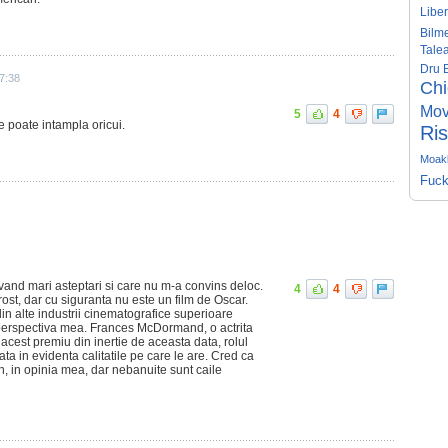
Liber
Bilm
Tale
Dru 
7:38
Ch
Mov
5
4
se poate intampla oricui.
Ris
Moakl
Fuck
avand mari asteptari si care nu m-a convins deloc.
4
4
ost, dar cu siguranta nu este un film de Oscar.
n alte industrii cinematografice superioare
n perspectiva mea. Frances McDormand, o actrita
 acest premiu din inertie de aceasta data, rolul
ata in evidenta calitatile pe care le are. Cred ca
n, in opinia mea, dar nebanuite sunt caile