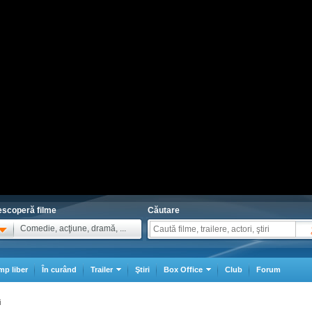
scoperă filme
Căutare
Comedie, acţiune, dramă, ...
mp liber
În curând
Trailer
Ştiri
Box Office
Club
Forum
i