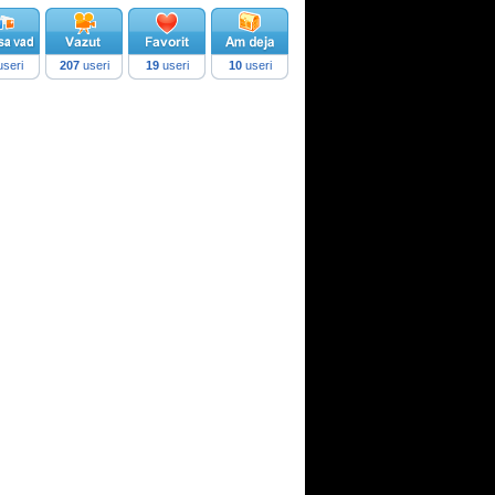
seri
207
useri
19
useri
10
useri