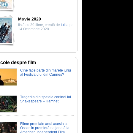
Movie 2020
listă cu 39 filme, creată de
tuiila
pe
14 Octombrie 2020
icole despre film
Cine face parte din marele juriu
al Festivalului din Cannes?
Tragedia din spatele cortinei lui
Shakespeare – Hamnet
Filme premiate anul acesta cu
Oscar, în premieră națională la
American Independent Film