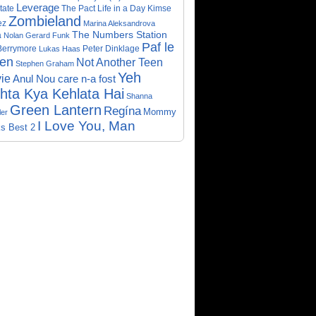
Leverage
tate
The Pact
Life in a Day
Kimse
Zombieland
ez
Marina Aleksandrova
The Numbers Station
a
Nolan Gerard Funk
Paf le
Berrymore
Peter Dinklage
Lukas Haas
ien
Not Another Teen
Stephen Graham
Yeh
ie
Anul Nou care n-a fost
hta Kya Kehlata Hai
Shanna
Green Lantern
Regína
Mommy
er
I Love You, Man
s Best 2