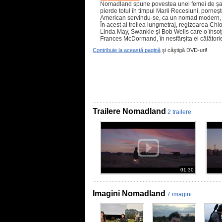
Nomadland spune povestea unei femei de șaiz
pierde totul în timpul Marii Recesiuni, porneșt
American servindu-se, ca un nomad modern, 
În acest al treilea lungmetraj, regizoarea Chlo
Linda May, Swankie și Bob Wells care o însoț
Frances McDormand, în nesfârșita ei călători
Contribuie la această pagină
şi câştigă DVD-uri!
Trailere Nomadland
2 trailere
01:30
Imagini Nomadland
7 imagini