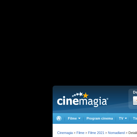
De
Filme
Program cinema
TV
Ti
Cinemagia
Filme
Filme 2021
Nomadland
Detali
>
>
>
>