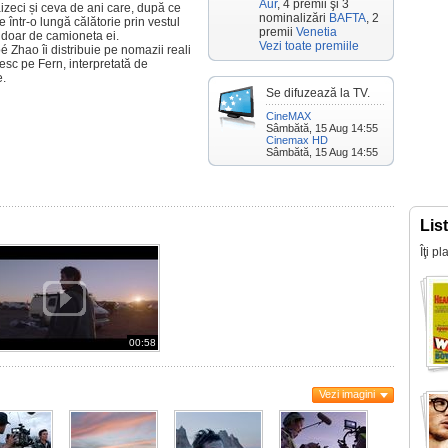
Aur
, 4 premii şi 3
eci și ceva de ani care, după ce
nominalizări
BAFTA
, 2
e într-o lungă călătorie prin vestul
premii
Venetia
doar de camioneta ei.
Vezi toate premiile
é Zhao îi distribuie pe nomazii reali
esc pe Fern, interpretată de
e.
Se difuzează la TV.
CineMAX
Sâmbătă, 15 Aug 14:55
Cinemax HD
Sâmbătă, 15 Aug 14:55
Lis
Îţi p
00:58
Vezi imagini