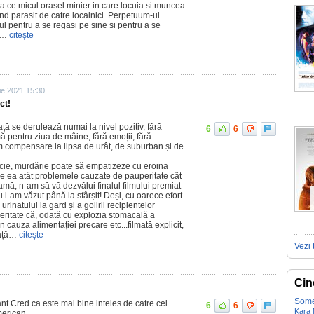
pa ce micul orasel minier in care locuia si muncea
ind parasit de catre localnici. Perpetuum-ul
vul pentru a se regasi pe sine si pentru a se
e…
citeşte
ie 2021 15:30
ct!
ță se derulează numai la nivel pozitiv, fără
6
6
 pentru ziua de mâine, fără emoții, fără
lm compensare la lipsa de urât, de suburban și de
răcie, murdărie poate să empatizeze cu eroina
 de ea atât problemele cauzate de pauperitate cât
eamă, n-am să vă dezvălui finalul filmului premiat
u l-am văzut până la sfârșit! Deși, cu oarece efort
rinatului la gard și a golirii recipientelor
eritate că, odată cu explozia stomacală a
 cauza alimentației precare etc...filmată explicit,
față…
citeşte
Vezi 
Cin
Some
nt.Cred ca este mai bine inteles de catre cei
6
6
Kara
erican.