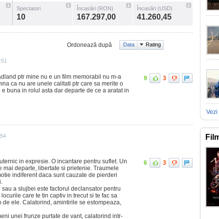
Spectatori
Încasări (RON)
Încasări (USD)
10
167.297,00
41.260,45
Ordonează după
Data
Rating
:51
dland ptr mine nu e un film memorabil nu m-a
9
3
na ca nu are unele calitati ptr care sa merite o
buna in rolul asta dar departe de ce a aratat in
Vezi 
:54
Fil
puternic in expresie. O incantare pentru suflet. Un
6
3
 mai departe, libertate si prietenie. Traumele
otie indiferent daca sunt cauzate de pierderi
.
sau a slujbei este factorul declansator pentru
curile care te tin captiv in trecut si te fac sa
o de ele. Calatorind, amintirile se estompeaza,
ni unei frunze purtate de vant, calatorind intr-