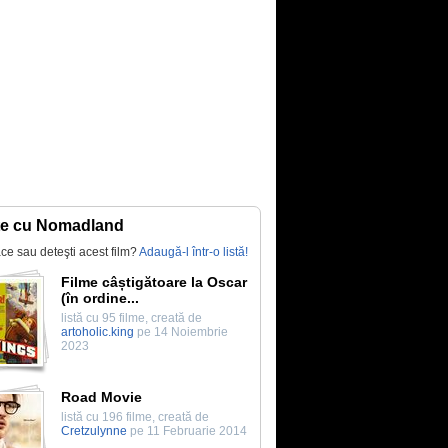
te cu Nomadland
lace sau deteşti acest film?
Adaugă-l într-o listă!
Filme câștigătoare la Oscar
(în ordine...
listă cu 95 filme, creată de
artoholic.king
pe 14 Noiembrie
2023
Road Movie
listă cu 196 filme, creată de
Cretzulynne
pe 11 Februarie 2014