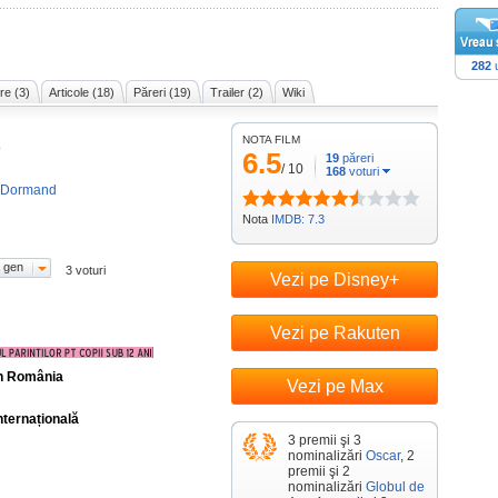
282
u
re (3)
Articole (18)
Păreri (19)
Trailer (2)
Wiki
NOTA FILM
o
6.5
19
păreri
/
10
168
voturi
cDormand
Nota
IMDB: 7.3
 gen
3 voturi
Vezi pe Disney+
Vezi pe Rakuten
în România
Vezi pe Max
nternațională
3 premii şi 3
nominalizări
Oscar
, 2
premii şi 2
nominalizări
Globul de