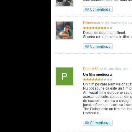
Pillowman
pe 09 Ianuarie 2021 0
Destul de deprimant filmul.
Si ceea ce se prezinta in film 
PetreM68
pe 01 Mai 2021 16:11
Un film mediocru
Un film pe care l-am vizionat 
Nu pot spune ca este un film pr
Am vazut filme europene sau di
acestei pelicule, cel putin di
de exceptie, cred ca a castigat
jucat nefiind unul care sa-i sco
The Father este un film mai bu
Domnului.