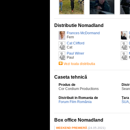
Distributie Nomadland
Frances McDormand
Fern
Cat Clifford
Cat
Paul Winer
Paul
Vezi toata distributia
Caseta tehnică
Produs de
Distr
Cor Cordium Productions
Searc
Distribuit in Romania de
Țara
Forum Film România
SUA
Box office Nomadland
WEEKEND PREMIERĂ
(24.05.2021)