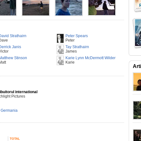
David Strathairn
Peter Spears
Dave
Peter
Derrick Janis
Tay Strathairn
Victor
James
Matthew Stinson
Karie Lynn McDermott Wilder
Matt
Karie
Art
ibuitorul international
hlight Pictures
,
Germania
TOTAL