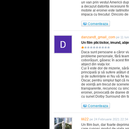
un van prin vestul Americii du
a decazut datorita recesiunii fi
mobile al eroinei este laitmoti
impaca cu trecutul. Dincolo d
danzandt_gmail_com
pe 11 Iun
Un film plictisitor, imund, abje
Daca sunt persoane a căror via
probleme personale, fără teamă
coborâșuri, găsesc în acest fi
abject din viața lor.
Cui îi este dor de mizerie, să
principală și să sufere alături
și de suferințele ei Nu vă fie t
Oscar, pentru simplul fapt că n
de voință am trecut de scenele u
transparente, recunosc cu sinc
eroinei, provocată de diaree din
cu sunet Dolby Surround din 
lili22
pe 24 Februarie 2021 22:34
Un film bun, dar foarte deprima
care cunosc modul de viata am