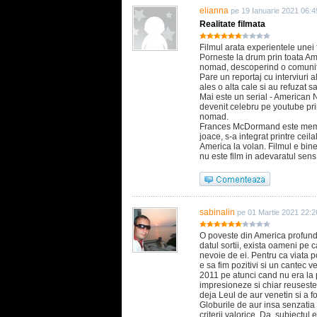
elianna
pe 19 Ianuarie 2021 06:4
Realitate filmata
Filmul arata experientele unei 
Porneste la drum prin toata Ame
nomad, descoperind o comunitat
Pare un reportaj cu interviuri al
ales o alta cale si au refuzat s
Mai este un serial - American
devenit celebru pe youtube prin 
nomad.
Frances McDormand este memora
joace, s-a integrat printre ceil
America la volan. Filmul e bine
nu este film in adevaratul sens,
sabinalin
pe 01 Martie 2021 22:2
O poveste din America profunda
datul sortii, exista oameni pe 
nevoie de ei. Pentru ca viata po
e sa fim pozitivi si un cantec v
2011 pe atunci cand nu era la p
impresioneze si chiar reusest
deja Leul de aur venetin si a 
Globurile de aur insa senzatia
criterii valorice. Da, subiectu