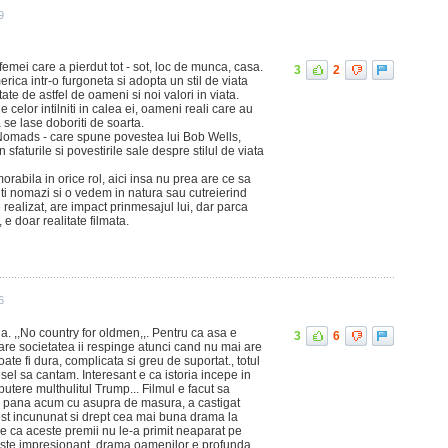
9
femei care a pierdut tot - sot, loc de munca, casa.
3
2
rica intr-o furgoneta si adopta un stil de viata
e de astfel de oameni si noi valori in viata.
e celor intilniti in calea ei, oameni reali care au
a se lase doboriti de soarta.
 Nomads - care spune povestea lui Bob Wells,
sfaturile si povestirile sale despre stilul de viata
bila in orice rol, aici insa nu prea are ce sa
alti nomazi si o vedem in natura sau cutreierind
 realizat, are impact prinmesajul lui, dar parca
 e doar realitate filmata.
6
. ,,No country for oldmen,,. Pentru ca asa e
3
6
care societatea ii respinge atunci cand nu mai are
ate fi dura, complicata si greu de suportat., totul
esel sa cantam. Interesant e ca istoria incepe in
utere multhulitul Trump... Filmul e facut sa
e pana acum cu asupra de masura, a castigat
fost incununat si drept cea mai buna drama la
 e ca aceste premii nu le-a primit neaparat pe
l este impresionant, drama oamenilor e profunda