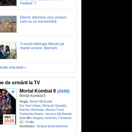
Festival .7
Eternii: dilemele unui univers
care nu se mai termină
O nouă mitologie Marvel pe
marile ecrane: Eternals
toate articolele »
me de urmărit la TV
Mortal Kombat II
(2026)
Mortal Kombat II
Regia:
Simon McQuoid
Cu:
Karl Urban
,
Hiroyuki Sanada
,
,
,
Damon Herriman
Martyn Ford
,
Tadanobu Asano
Jessica McNamee
HBO
Gen film:
Acţiune
,
Aventuri
,
Fantastic
,
20:00
,
SF
Thriller
Distribuitor:
Vertical Entertainment