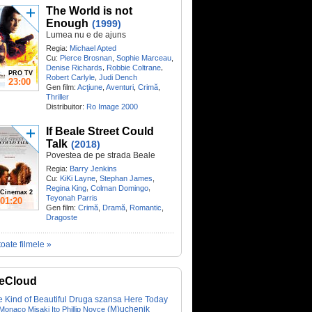
The World is not
Enough
(1999)
Lumea nu e de ajuns
Regia:
Michael Apted
Cu:
Pierce Brosnan
,
Sophie Marceau
,
,
,
Denise Richards
Robbie Coltrane
PRO TV
,
Robert Carlyle
Judi Dench
23:00
Gen film:
Acţiune
,
Aventuri
,
Crimă
,
Thriller
Distribuitor:
Ro Image 2000
If Beale Street Could
Talk
(2018)
Povestea de pe strada Beale
Regia:
Barry Jenkins
Cu:
KiKi Layne
,
Stephan James
,
,
,
Regina King
Colman Domingo
Cinemax 2
Teyonah Parris
01:20
Gen film:
Crimă
,
Dramă
,
Romantic
,
Dragoste
toate filmele »
eCloud
 Kind of Beautiful
Druga szansa
Here Today
(M)uchenik
 Monaco
Misaki Ito
Phillip Noyce