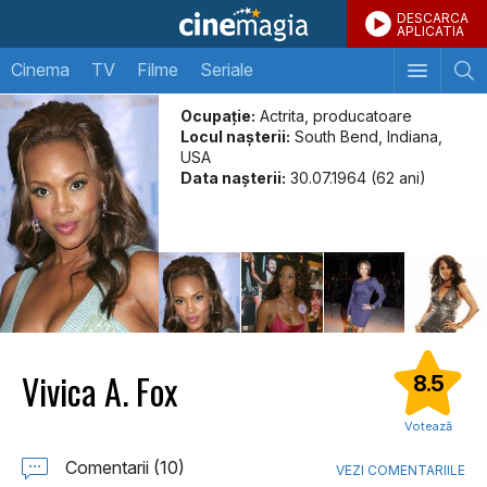
DESCARCA
APLICATIA
Cinema
TV
Filme
Seriale
Ocupație:
Actrita, producatoare
Locul naşterii:
South Bend, Indiana,
USA
Data naşterii:
30.07.1964 (62 ani)
Vivica A. Fox
8.5
Votează
Comentarii (10)
VEZI COMENTARIILE