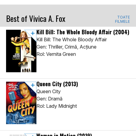
Best of Vivica A. Fox
TOATE
FILMELE
Kill Bill: The Whole Bloody Affair
(2004)
Kill Bill: The Whole Bloody Affair
Gen: Thriller, Crimă, Acţiune
Rol: Vernita Green
Queen City
(2013)
Queen City
Gen: Dramă
Rol: Lady Midnight
Woman in Motion
(2019)