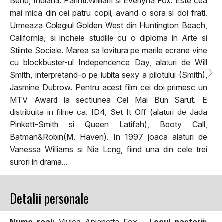
Bend, Indiana. Parinti:William si Everlyna Fox. Este cea
mai mica din cei patru copii, avand o sora si doi frati.
Urmeaza Colegiul Golden West din Huntington Beach,
California, si incheie studiile cu o diploma in Arte si
Stiinte Sociale. Marea sa lovitura pe marile ecrane vine
cu blockbuster-ul Independence Day, alaturi de Will
Smith, interpretand-o pe iubita sexy a pilotului (Smith),
Jasmine Dubrow. Pentru acest film cei doi primesc un
MTV Award la sectiunea Cel Mai Bun Sarut. E
distribuita in filme ca: ID4, Set It Off (alaturi de Jada
Pinkett-Smith si Queen Latifah), Booty Call,
Batman&Robin(M. Haven). In 1997 joaca alaturi de
Vanessa Williams si Nia Long, fiind una din cele trei
surori in drama...
Detalii personale
Nume real:
Vivica Anjanetta Fox -
Locul naşterii: