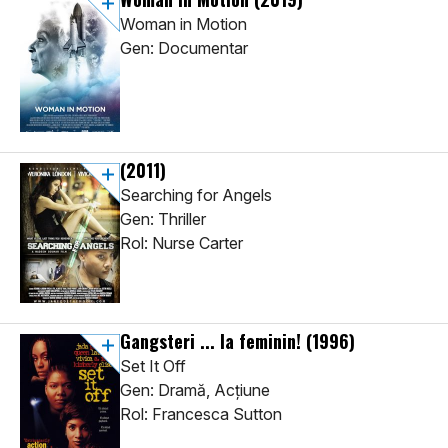
Woman in Motion
Gen: Documentar
(2011)
Searching for Angels
Gen: Thriller
Rol: Nurse Carter
Gangsteri ... la feminin!
(1996)
Set It Off
Gen: Dramă, Acţiune
Rol: Francesca Sutton