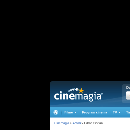
De
Filme
Program cinema
TV
Ti
Cinemagia
Actori
Eddie Cibrian
>
>