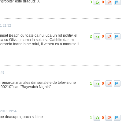
 ”gropite” este dragutz :X
3
0
11 21:32
set Beach cu toate ca nu juca un rol potitiv, el
2
0
lca cu Olivia, mama la sotia sa Caithlin dar imi
erpreta foarte bine rolul, ii venea ca o manuse!!!
:45
 remarcat mai ales din serialele de televiziune
1
0
: 90210" sau "Baywatch Nights".
e 2013 19:54
pe deasupra joaca si bine...
1
0