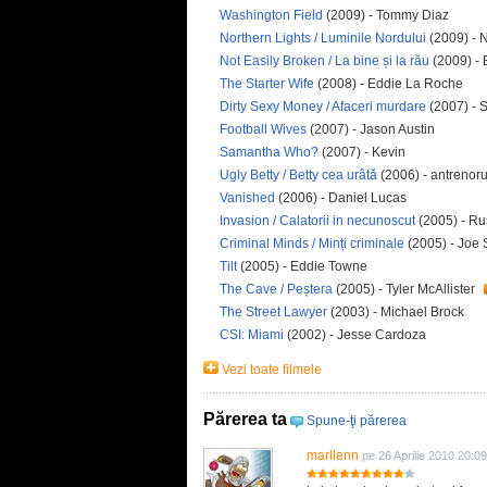
Washington Field
(2009) - Tommy Diaz
Northern Lights / Luminile Nordului
(2009) - 
Not Easily Broken / La bine și la rău
(2009) -
The Starter Wife
(2008) - Eddie La Roche
Dirty Sexy Money / Afaceri murdare
(2007) - S
Football Wives
(2007) - Jason Austin
Samantha Who?
(2007) - Kevin
Ugly Betty / Betty cea urâtă
(2006) - antrenor
Vanished
(2006) - Daniel Lucas
Invasion / Calatorii in necunoscut
(2005) - Ru
Criminal Minds / Minți criminale
(2005) - Joe 
Tilt
(2005) - Eddie Towne
The Cave / Peștera
(2005) - Tyler McAllister
The Street Lawyer
(2003) - Michael Brock
CSI: Miami
(2002) - Jesse Cardoza
Vezi toate filmele
Părerea ta
Spune-ţi părerea
marllenn
pe 26 Aprilie 2010 20:09