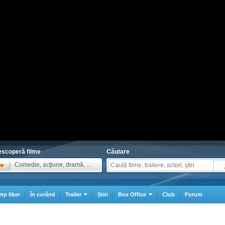
scoperă filme
Căutare
Comedie, acţiune, dramă, ...
mp liber
În curând
Trailer
Ştiri
Box Office
Club
Forum