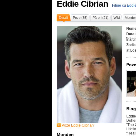
Eddie Cibrian
Filme cu Eddie
Detalii
Poze (35)
Păreri (21)
Wiki
Monde
Nume
Data 
Înălţ
Zodia
at Lo
Poze
Biog
Eddie
Dohert
"The 
Poze Eddie Cibrian
Lifet
"Heal
Monden