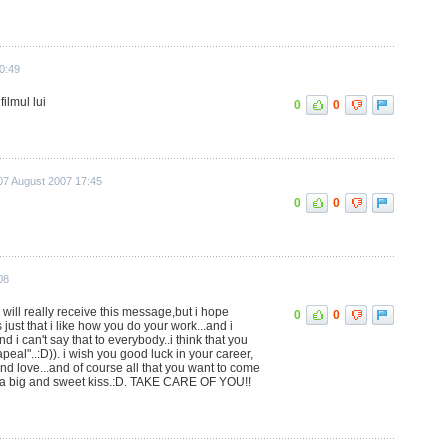
20:49
ilmul lui
0
0
07 August 2007 17:45
0
0
08
you will really receive this message,but i hope
0
0
 just that i like how you do your work...and i
 i can't say that to everybody..i think that you
eal"..:D)). i wish you good luck in your career,
 love...and of course all that you want to come
ay a big and sweet kiss.:D. TAKE CARE OF YOU!!