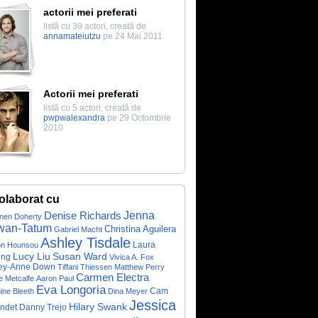
actorii mei preferati
listă cu 39 actori, creată de
annamateiutzu
pe 24 Mai 2011
Actorii mei preferati
listă cu 5 actori, creată de
pwpwalexandra
pe 29 Octombrie
2010
olaborat cu
Denise Richards
Jenna
nen Doherty
wan-Tatum
Christina Aguilera
Gabriel Macht
Ashley Tisdale
Laura
on Hounsou
Lucy Liu
Susan Ward
ing
Vivica A. Fox
ey-Anne Down
Tiffani Thiessen
Matthew Perry
Carmen Electra
e Metcalfe
Aaron Paul
Eva Longoria
Cam
ine Bleeth
Dina Meyer
Jessica
Hilary Swank
ndet
Danny Trejo