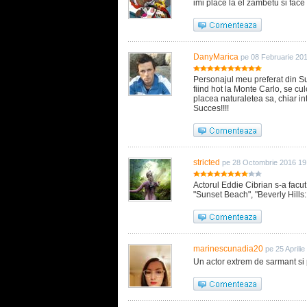
imi place la el zambetu si face
DanyMarica
pe 08 Februarie 20
Personajul meu preferat din Sun
fiind hot la Monte Carlo, se cu
placea naturaletea sa, chiar int
Succes!!!!
stricted
pe 28 Octombrie 2016 19
Actorul Eddie Cibrian s-a facut
"Sunset Beach", "Beverly Hills
marinescunadia20
pe 25 Aprili
Un actor extrem de sarmant si 