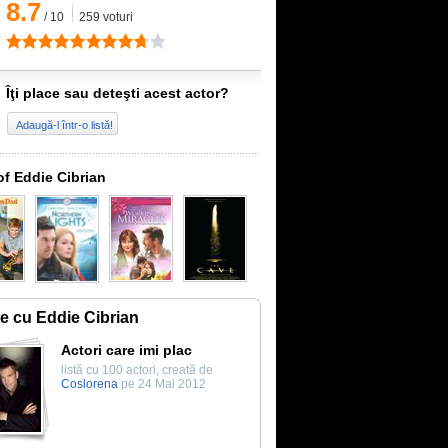
8.7
/
10
259
voturi
Îţi place sau deteşti acest actor?
Adaugă-l într-o listă!
of Eddie Cibrian
te cu Eddie Cibrian
Actori care imi plac
listă cu 100 actori, creată de
Coslorena
pe 24 Mai 2012