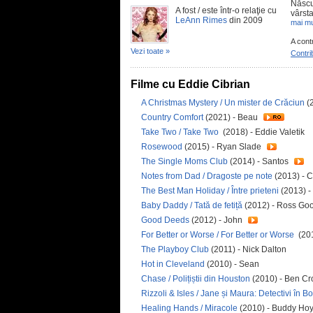
Născut
A fost / este într-o relaţie cu
vârsta
LeAnn Rimes
din 2009
mai mu
A cont
Vezi toate »
Contri
Filme cu Eddie Cibrian
A Christmas Mystery / Un mister de Crăciun
(
Country Comfort
(2021) - Beau
Take Two / Take Two
(2018) - Eddie Valetik
Rosewood
(2015) - Ryan Slade
The Single Moms Club
(2014) - Santos
Notes from Dad / Dragoste pe note
(2013) - C
The Best Man Holiday / Între prieteni
(2013) -
Baby Daddy / Tată de fetiță
(2012) - Ross Go
Good Deeds
(2012) - John
For Better or Worse / For Better or Worse
(20
The Playboy Club
(2011) - Nick Dalton
Hot in Cleveland
(2010) - Sean
Chase / Polițiștii din Houston
(2010) - Ben Cr
Rizzoli & Isles / Jane și Maura: Detectivi în B
Healing Hands / Miracole
(2010) - Buddy Hoy