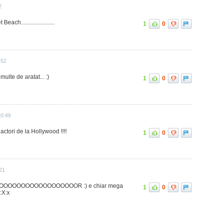
2
ch.......................
1
0
:52
ulte de aratat... :)
1
0
10:49
actori de la Hollywood !!!!
1
0
21
OOOOOOOOOOOOOOOOOR :) e chiar mega
1
0
:X:x