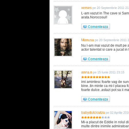
xerses
pe 20 Septembrie 2011 21
L-am vazut in The cave si Sam
arata.Norocosul!
Manusa
pe 20 Septembrie 2011 
Nu l-am mai vazut de mult pe a
actor talentat si care a jucat in
anna.n
pe 15 Iunie 2011 23:15
imi amintesc foarte vag de sun
bine..tin minte ca mi-l placea 
foarte dulce..astazi pot sa ii m
babydulcicutza
pe 02 Aprilie 20
Mi-a placut de Eddie in rolul d
multe dintre inimile admiratoar