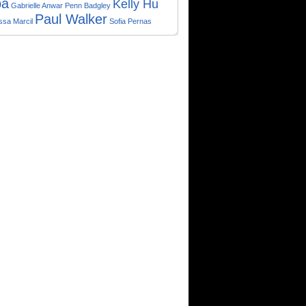
ba
Kelly Hu
Gabrielle Anwar
Penn Badgley
Paul Walker
ssa Marcil
Sofia Pernas