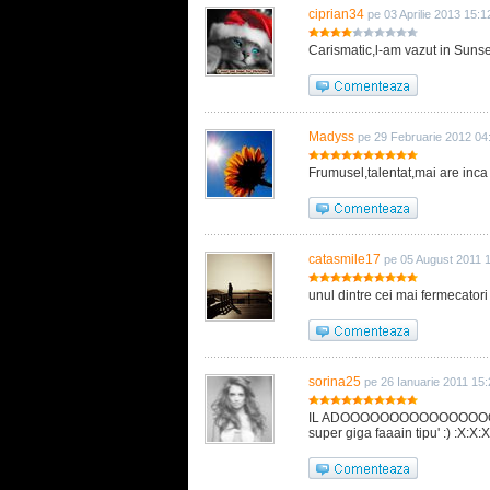
ciprian34
pe 03 Aprilie 2013 15:1
Carismatic,l-am vazut in Sunset Bea
Madyss
pe 29 Februarie 2012 04
Frumusel,talentat,mai are inca m
catasmile17
pe 05 August 2011 
unul dintre cei mai fermecatori 
sorina25
pe 26 Ianuarie 2011 15:
IL ADOOOOOOOOOOOOOOOO
super giga faaain tipu' :) :X:X:X