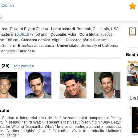
 Cibrian
n
 real
: Edward Bryant Cibrian ·
Locul naşterii
: Burbank, California, USA ·
naşterii
:
16.06.1973
(53 ani) ·
Ocupaţie
: Actor ·
Constituţie
: atletică ·
ime
: 188 cm ·
Culoarea ochilor
: căprui ·
Culoarea părului
: castaniu ·
: Gemeni ·
Etnie/rasă
: hispanică ·
Universitate
: University of California
s Angeles ·
Țara
: SUA
Best 
 (35)
Toate pozele »
Lis
rafie
 Cibrian a interpretat timp de cinci sezoane rolul pompierului Jimmy
y în serialul “Third Watch.” Recent a fost văzut în roluri din "Ugly Betty,"
Starter Wife" și "Samantha Who?" În ultimul martie, a apărut în producția
ime “Northern Lights” și va fi în curând văzut în producția Hallmark
ing Hands."