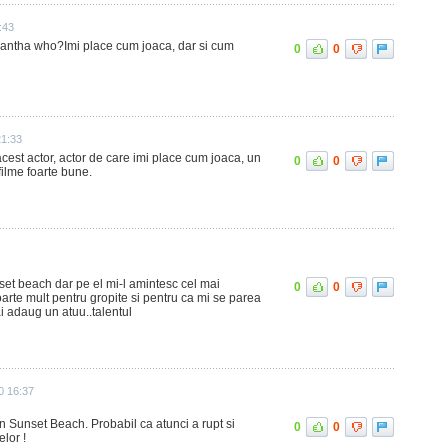
:43
antha who?Imi place cum joaca, dar si cum
0
0
21:33
cest actor, actor de care imi place cum joaca, un
0
0
 filme foarte bune.
set beach dar pe el mi-l amintesc cel mai
0
0
foarte mult pentru gropite si pentru ca mi se parea
ai adaug un atuu..talentul
10 16:37
in Sunset Beach. Probabil ca atunci a rupt si
0
0
elor !