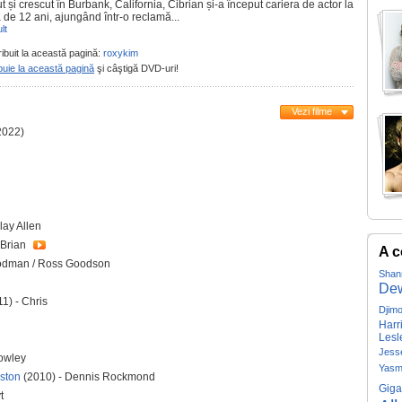
 și crescut în Burbank, California, Cibrian și-a început cariera de actor la
 de 12 ani, ajungând într-o reclamă...
lt
ribuit la această pagină:
roxykim
buie la această pagină
şi câştigă DVD-uri!
Vezi filme
2022)
lay Allen
 Brian
A c
odman / Ross Goodson
Shan
De
11) - Chris
Djim
Harr
Lesl
Jess
owley
Yasm
oston
(2010) - Dennis Rockmond
Giga
t