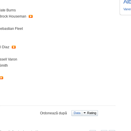
Al
Vane
Nate Burns
 Brock Houseman
ebastian Fleet
ul Diaz
ssell Varon
Smith
Ordonează după
Data
Rating