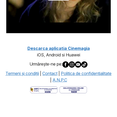
Descarca aplicatia Cinemagia
iOS, Android si Huawei
Urmăreşte-ne pe:
Termeni şi condiţii
|
Contact
|
Politica de confidentialitate
|
A.N.P.C