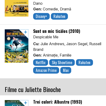
Dano
Gen:
Comedie, Dramă
Disney+
Rakuten
Sunt un mic ticălos (2010)
Despicable Me
Cu:
Julie Andrews, Jason Segel, Russell
Brand
Gen:
Animaţie, Familie
Netflix
Sky Showtime
Rakuten
Amazon Prime
Max
Filme cu Juliette Binoche
Trei culori: Albastru (1993)