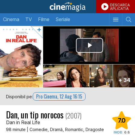
DESCARCA
APLICATIA
Cinema
TV
Filme
Seriale
+ 34
Pro Cinema, 12 Aug 16:15
Disponibil pe:
Dan, un tip norocos
(2007)
7.0
Dan in Real Life
98 minute | Comedie, Dramă, Romantic, Dragoste
IMDB:
6.8