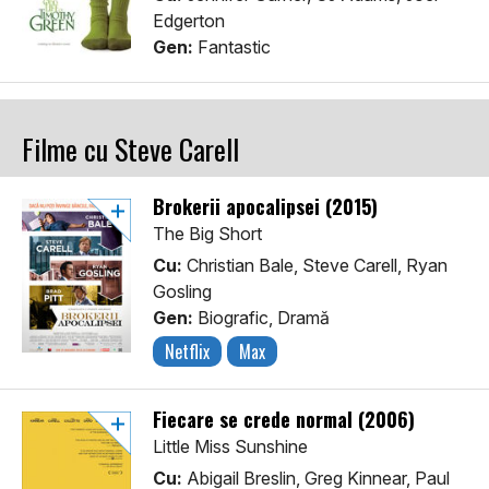
Edgerton
Gen:
Fantastic
Filme cu Steve Carell
Brokerii apocalipsei (2015)
The Big Short
Cu:
Christian Bale, Steve Carell, Ryan
Gosling
Gen:
Biografic, Dramă
Netflix
Max
Fiecare se crede normal (2006)
Little Miss Sunshine
Cu:
Abigail Breslin, Greg Kinnear, Paul