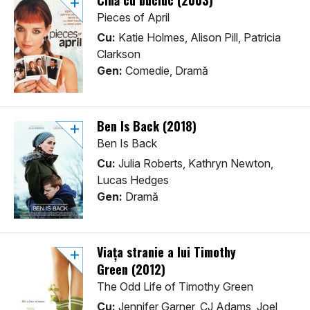
Cină cu bucluc (2003)
Pieces of April
Cu:
Katie Holmes, Alison Pill, Patricia
Clarkson
Gen:
Comedie, Dramă
Ben Is Back (2018)
Ben Is Back
Cu:
Julia Roberts, Kathryn Newton,
Lucas Hedges
Gen:
Dramă
Viața stranie a lui Timothy
Green (2012)
The Odd Life of Timothy Green
Cu:
Jennifer Garner, CJ Adams, Joel