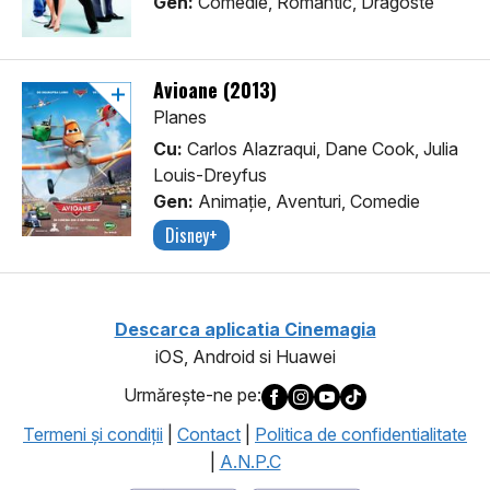
Gen:
Comedie, Romantic, Dragoste
Avioane (2013)
Planes
Cu:
Carlos Alazraqui, Dane Cook, Julia
Louis-Dreyfus
Gen:
Animaţie, Aventuri, Comedie
Disney+
Descarca aplicatia Cinemagia
iOS, Android si Huawei
Urmăreşte-ne pe:
Termeni şi condiţii
|
Contact
|
Politica de confidentialitate
|
A.N.P.C