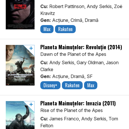
Cu:
Robert Pattinson, Andy Serkis, Zoë
Kravitz
Gen:
Acţiune, Crimă, Dramă
Max
Rakuten
Planeta Maimuțelor: Revoluție (2014)
Dawn of the Planet of the Apes
Cu:
Andy Serkis, Gary Oldman, Jason
Clarke
Gen:
Acţiune, Dramă, SF
Disney+
Rakuten
Max
Planeta Maimuțelor: Invazia (2011)
Rise of the Planet of the Apes
Cu:
James Franco, Andy Serkis, Tom
Felton