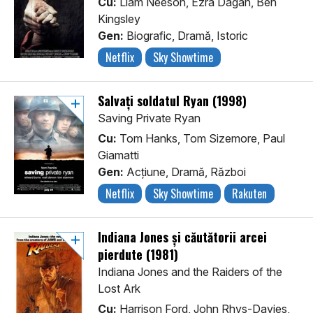
Cu:
Liam Neeson, Ezra Dagan, Ben
Kingsley
Gen:
Biografic, Dramă, Istoric
Netflix
Sky Showtime
Salvați soldatul Ryan (1998)
Saving Private Ryan
Cu:
Tom Hanks, Tom Sizemore, Paul
Giamatti
Gen:
Acţiune, Dramă, Război
Netflix
Sky Showtime
Rakuten
Indiana Jones și căutătorii arcei
pierdute (1981)
Indiana Jones and the Raiders of the
Lost Ark
Cu:
Harrison Ford, John Rhys-Davies,