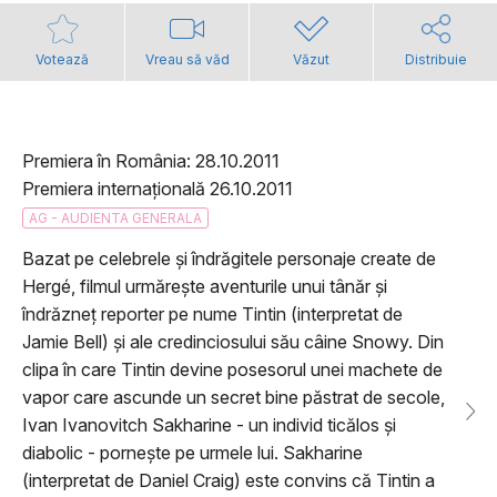
Votează
Vreau să văd
Văzut
Distribuie
Premiera în România: 28.10.2011
Premiera internațională 26.10.2011
AG - AUDIENTA GENERALA
Bazat pe celebrele și îndrăgitele personaje create de
Hergé, filmul urmărește aventurile unui tânăr și
îndrăzneț reporter pe nume Tintin (interpretat de
Jamie Bell) și ale credinciosului său câine Snowy. Din
clipa în care Tintin devine posesorul unei machete de
vapor care ascunde un secret bine păstrat de secole,
Ivan Ivanovitch Sakharine - un individ ticălos și
diabolic - pornește pe urmele lui. Sakharine
(interpretat de Daniel Craig) este convins că Tintin a