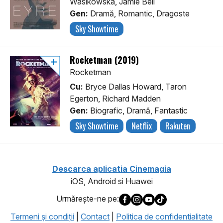
Wasikowska, Jamie Bell
Gen:
Dramă, Romantic, Dragoste
Sky Showtime
Rocketman (2019)
Rocketman
Cu:
Bryce Dallas Howard, Taron
Egerton, Richard Madden
Gen:
Biografic, Dramă, Fantastic
Sky Showtime
Netflix
Rakuten
Descarca aplicatia Cinemagia
iOS, Android si Huawei
Urmăreşte-ne pe:
Termeni şi condiţii
|
Contact
|
Politica de confidentialitate