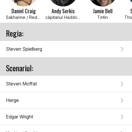
Daniel Craig
Andy Serkis
Jamie Bell
Sakharine / Red Rackham (voce)
căpitanul Haddock
Tintin
Tho
Regia:
Steven Spielberg
Scenariul:
Steven Moffat
Herge
Edgar Wright