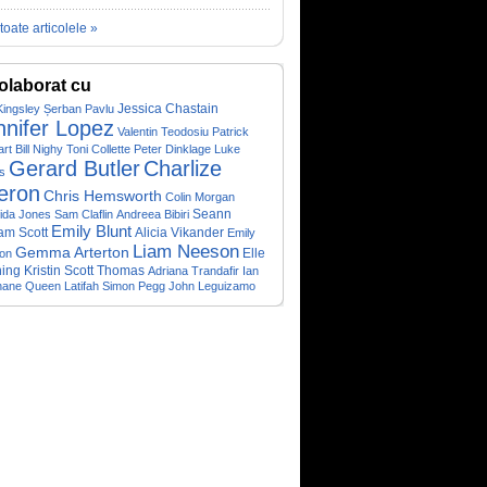
toate articolele »
olaborat cu
Jessica Chastain
Kingsley
Șerban Pavlu
nnifer Lopez
Valentin Teodosiu
Patrick
art
Bill Nighy
Toni Collette
Peter Dinklage
Luke
Gerard Butler
Charlize
s
eron
Chris Hemsworth
Colin Morgan
Seann
ida Jones
Sam Claflin
Andreea Bibiri
Emily Blunt
iam Scott
Alicia Vikander
Emily
Liam Neeson
Gemma Arterton
Elle
on
ing
Kristin Scott Thomas
Adriana Trandafir
Ian
hane
Queen Latifah
Simon Pegg
John Leguizamo