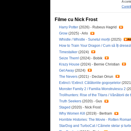
A cont
Contri
Filme cu Nick Frost
Harry Potter
(2026) - Rubeus Hagrid
Grow
(2025) - Arlo
Whistle / Whistle - Sunetul morții
(2025)
How to Train Your Dragon / Cum să îți dresez
Timestalker
(2024)
Seize Them!
(2024) - Bobik
Krazy House
(2024) - Bernie Christian
Get Away
(2024)
The Nevers
(2021) - Declan Orrun
Extinct / Extinct: Călătoriile gogoșelelor
(2021
Monster Family 2 / Familia Monstrulescu 2
(20
Trollhunters: Rise of the Titans / Vânătorii de tr
Truth Seekers
(2020) - Gus
Staged
(2020) - Nick Frost
Why Women Kill
(2019) - Bertram
Horrible Histories: The Movie - Rotten Romans /
StarDog and TurboCat / Câinele stelar și tur