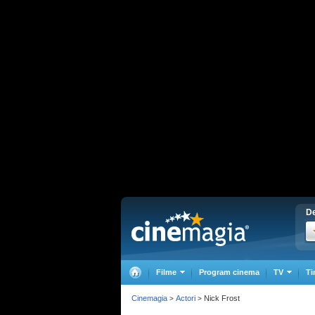
De
Filme
Program cinema
TV
Ti
Cinemagia
Actori
Nick Frost
>
>