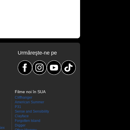
Urmăreşte-ne pe
Filme noi în SUA
Cliffhanger
American Summer
P31
Sense and Sensibility
Clayface
Forgotten Island
Digger
Sex
Other Mommy