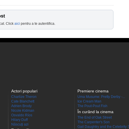
ost
cat. Click
aici
pentru a te autentifica.
Actori populari
Premiere cinema
Charlize Theron
Uma Musume: Pretty Derby -...
Cate Blanchett
Ice Cream Man
Adrien Brody
The Pout-Pout Fish
Nicole Kidman
În curând la cinema
Osvaldo Ríos
The End of Oak Street
Hilary Duff
The Carpenter's Son
Născuţi azi
Gail Daughtry and the Celebrity 