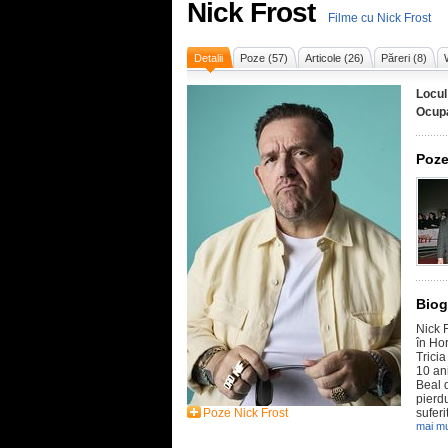
Nick Frost
Filme cu Nick Frost
Detalii
Poze (57)
Articole (26)
Păreri (8)
Locul
Ocupa
Poze
Biog
Nick 
în Hor
Trici
10 ani
Beal d
pierd
Poze Nick Frost
suferi
mai mu