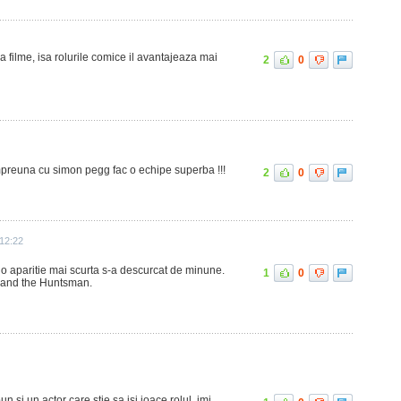
a filme, isa rolurile comice il avantajeaza mai
2
0
 impreuna cu simon pegg fac o echipe superba !!!
2
0
12:22
 o aparitie mai scurta s-a descurcat de minune.
1
0
e and the Huntsman.
 si un actor care stie sa isi joace rolul, imi