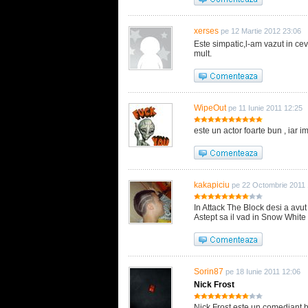
xerses
pe 12 Martie 2012 23:06
Este simpatic,l-am vazut in cev
mult.
WipeOut
pe 11 Iunie 2011 12:25
este un actor foarte bun , iar
kakapiciu
pe 22 Octombrie 2011 
In Attack The Block desi a avut
Astept sa il vad in Snow Whit
Sorin87
pe 18 Iunie 2011 12:06
Nick Frost
Nick Frost este un comediant bun