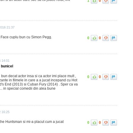
1
0
2016 21:37
. Face cuplu bun cu Simon Pegg.
0
0
5 14:01
 bunicel
bun decat actor insa si ca actor imi place mult ,
0
0
ante in filmele in care a a jucat incepand cu Hot
d's End (2013) si Cuban Fury (2014) . Sper ca va
or... in special comedii din alea bune
2 16:25
the Huntsman si mi-a placut cum a jucat
0
0