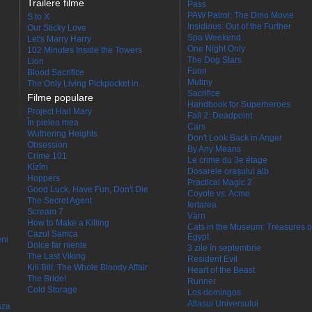
Trailere filme
Pass
PAW Patrol: The Dino Movie
S to X
Insidious: Out of the Further
Our Sticky Love
Spa Weekend
Let's Marry Harry
One Night Only
102 Minutes Inside the Towers
The Dog Stars
Lion
Fuori
Blood Sacrifice
Mutiny
The Only Living Pickpocket in...
Sacrifice
Filme populare
Handbook for Superheroes
Project Hail Mary
Fall 2: Deadpoint
În pielea mea
Cars
Wuthering Heights
Don't Look Back in Anger
Obsession
By Any Means
Crime 101
Le crime du 3e étage
Kîzîm
Dosarele orașului alb
Hoppers
Practical Magic 2
Good Luck, Have Fun, Don't Die
Coyote vs. Acme
The Secret Agent
Iertarea
Scream 7
Värn
How to Make a Killing
Cats in the Museum: Treasures o
Cazul Samca
Egypt
eni
Dolce far niente
3 zile în septembrie
The Last Viking
Resident Evil
Kill Bill: The Whole Bloody Affair
Heart of the Beast
The Bride!
Runner
Cold Storage
Los domingos
Atlasul Universului
aza