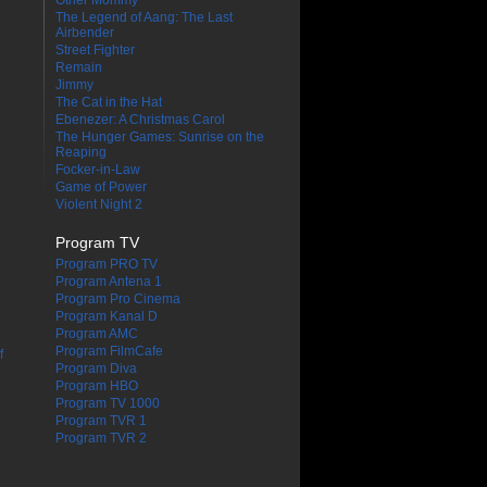
The Legend of Aang: The Last
Airbender
Street Fighter
Remain
Jimmy
The Cat in the Hat
Ebenezer: A Christmas Carol
The Hunger Games: Sunrise on the
Reaping
Focker-in-Law
Game of Power
Violent Night 2
Program TV
Program PRO TV
Program Antena 1
Program Pro Cinema
Program Kanal D
Program AMC
Program FilmCafe
f
Program Diva
Program HBO
Program TV 1000
Program TVR 1
Program TVR 2