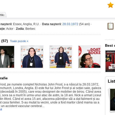
Wiki
 naşterii
: Essex, Anglia, R.U. ·
Data naşterii
:
28.03.1972
(54 ani) ·
ţie
: Actor ·
Zodia
: Berbec
 (57)
Toate pozele »
Best 
rafie
Lis
Frost, pe numele complet Nicholas John Frost, s-a născut la 28.03.1972,
nchurch, Londra, Anglia. El este fiul lui John Frost și al soției sale, galeza
a (decedată în 2005), care erau designeri de mobilier de birou. Când avea
, sora sa a murit în urma unui atac de astm, la 18 ani. Nick a urmat Liceul
in Ilford. Când el avea 15 ani, afacerea părinților săi a dat faliment și au
ut casa familiei. S-au mutat la vecini, unde a fost martor când mama sa a
t un accident vascular cerebral...
lt