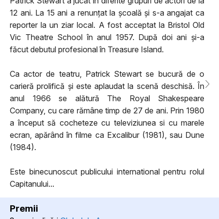
Patrick Stewart a jucat în diferite grupuri de actori de la
12 ani. La 15 ani a renunțat la școală și s-a angajat ca
reporter la un ziar local. A fost acceptat la Bristol Old
Vic Theatre School în anul 1957. După doi ani și-a
făcut debutul profesional în Treasure Island.
Ca actor de teatru, Patrick Stewart se bucură de o
carieră prolifică și este aplaudat la scenă deschisă. În
anul 1966 se alătură The Royal Shakespeare
Company, cu care rămâne timp de 27 de ani. Prin 1980
a început să cocheteze cu televiziunea si cu marele
ecran, apărând în filme ca Excalibur (1981), sau Dune
(1984).
Este binecunoscut publicului international pentru rolul
Capitanului...
Premii