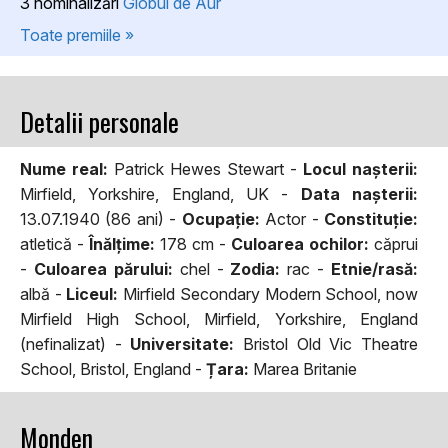
3 nominalizări
Globul de Aur
Toate premiile »
Detalii personale
Nume real:
Patrick Hewes Stewart -
Locul naşterii:
Mirfield, Yorkshire, England, UK -
Data naşterii:
13.07.1940 (86 ani) -
Ocupaţie:
Actor -
Constituţie:
atletică -
Înălţime:
178 cm -
Culoarea ochilor:
căprui
-
Culoarea părului:
chel -
Zodia:
rac -
Etnie/rasă:
albă -
Liceul:
Mirfield Secondary Modern School, now
Mirfield High School, Mirfield, Yorkshire, England
(nefinalizat) -
Universitate:
Bristol Old Vic Theatre
School, Bristol, England -
Țara:
Marea Britanie
Monden