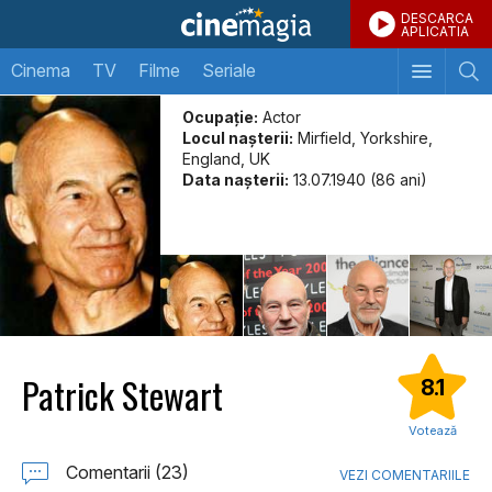
DESCARCA
APLICATIA
Cinema
TV
Filme
Seriale
Ocupație:
Actor
Locul naşterii:
Mirfield, Yorkshire,
England, UK
Data naşterii:
13.07.1940 (86 ani)
Patrick Stewart
8.1
Votează
Comentarii (23)
VEZI COMENTARIILE