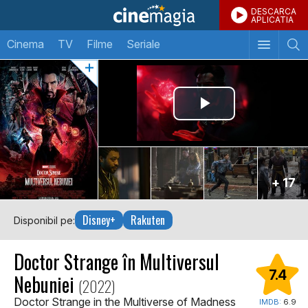
DESCARCA
APLICATIA
Cinema
TV
Filme
Seriale
+ 17
Disney+
Rakuten
Disponibil pe:
Doctor Strange în Multiversul
7.4
Nebuniei
(2022)
Doctor Strange in the Multiverse of Madness
IMDB:
6.9