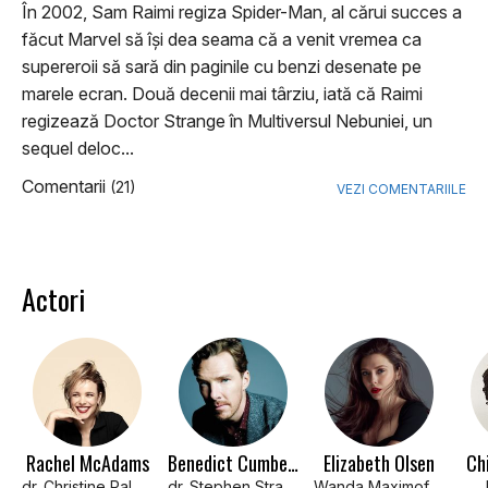
În 2002, Sam Raimi regiza Spider-Man, al cărui succes a
făcut Marvel să îşi dea seama că a venit vremea ca
supereroii să sară din paginile cu benzi desenate pe
marele ecran. Două decenii mai târziu, iată că Raimi
regizează Doctor Strange în Multiversul Nebuniei, un
sequel deloc...
Comentarii
(21)
VEZI COMENTARIILE
Actori
Rachel McAdams
Benedict Cumberbatch
Elizabeth Olsen
Ch
dr. Christine Palmer
dr. Stephen Strange
Wanda Maximoff / Scarlet Witch