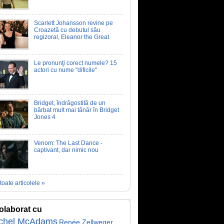
Scarlett Johansson revine pe
Croazetă cu debutul său
regizoral, Eleanor the Great
Le pronunţi corect numele? 15
actori cu nume "dificile"
Bridget, îndrăgostită de un
bărbat mult mai tânăr în Bridget
Jones 4
Venom: The Last Dance -
captivant, dar nimic nou
toate articolele »
olaborat cu
chel McAdams
Renée Zellweger