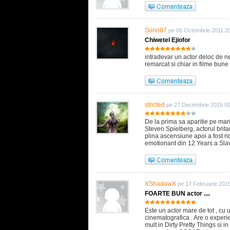
Sorin87
pe 06 Octombrie 2011 2
Chiwetel Ejiofor
intradevar un actor deloc de neg
remarcat si chiar in filme bune
stricted
pe 27 Decembrie 2015 00
De la prima sa aparitie pe mari
Steven Spielberg, actorul britan
plina ascensiune apoi a fost ridic
emotionant din 12 Years a Sla
XShadowX
pe 17 Februarie 201
FOARTE BUN actor ....
Este un actor mare de tot , cu
cinematografica . Are o experie
mult in Dirty Pretty Things si 