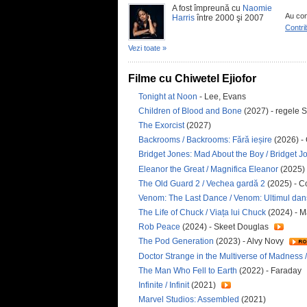
A fost împreună cu
Naomie
Au con
Harris
între 2000 şi 2007
Contri
Vezi toate »
Filme cu Chiwetel Ejiofor
Tonight at Noon
- Lee, Evans
Children of Blood and Bone
(2027) - regele 
The Exorcist
(2027)
Backrooms / Backrooms: Fără ieșire
(2026) -
Bridget Jones: Mad About the Boy / Bridget J
Eleanor the Great / Magnifica Eleanor
(2025)
The Old Guard 2 / Vechea gardă 2
(2025) - C
Venom: The Last Dance / Venom: Ultimul dan
The Life of Chuck / Viața lui Chuck
(2024) - M
Rob Peace
(2024) - Skeet Douglas
The Pod Generation
(2023) - Alvy Novy
Doctor Strange in the Multiverse of Madness /
The Man Who Fell to Earth
(2022) - Faraday
Infinite / Infinit
(2021)
Marvel Studios: Assembled
(2021)