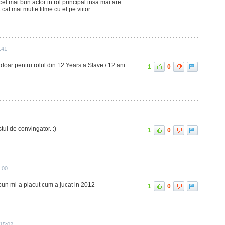
el mai bun actor in rol principal insa mai are
 cat mai multe filme cu el pe viitor...
:41
 doar pentru rolul din 12 Years a Slave / 12 ani
1
0
tul de convingator. :)
1
0
:00
 bun mi-a placut cum a jucat in 2012
1
0
 15:02