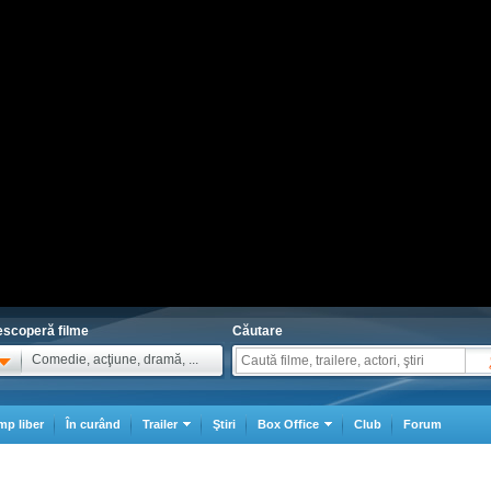
scoperă filme
Căutare
Comedie, acţiune, dramă, ...
mp liber
În curând
Trailer
Ştiri
Box Office
Club
Forum