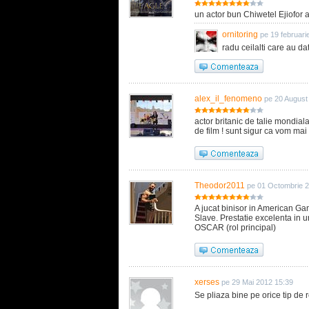
un actor bun Chiwetel Ejiofor a
ornitoring
pe 19 februari
radu ceilalti care au dat
alex_il_fenomeno
pe 20 August
actor britanic de talie mondial
de film ! sunt sigur ca vom mai
Theodor2011
pe 01 Octombrie 
A jucat binisor in American Gan
Slave. Prestatie excelenta in u
OSCAR (rol principal)
xerses
pe 29 Mai 2012 15:39
Se pliaza bine pe orice tip de 