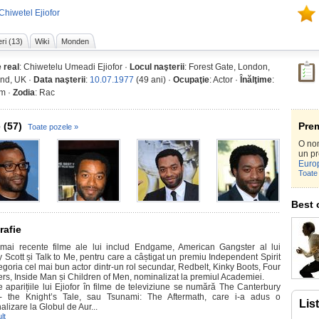
Chiwetel Ejiofor
ri (13)
Wiki
Monden
 real
: Chiwetelu Umeadi Ejiofor ·
Locul naşterii
: Forest Gate, London,
nd, UK ·
Data naşterii
:
10.07.1977
(49 ani) ·
Ocupaţie
: Actor ·
Înălţime
:
m ·
Zodia
: Rac
 (57)
Prem
Toate pozele »
O no
un p
Euro
Toate 
Best 
rafie
mai recente filme ale lui includ Endgame, American Gangster al lui
y Scott și Talk to Me, pentru care a câștigat un premiu Independent Spirit
egoria cel mai bun actor dintr-un rol secundar, Redbelt, Kinky Boots, Four
ers, Inside Man și Children of Men, nominalizat la premiul Academiei.
re aparițiile lui Ejiofor în filme de televiziune se numără The Canterbury
- the Knight’s Tale, sau Tsunami: The Aftermath, care i-a adus o
Lis
lizare la Globul de Aur...
lt