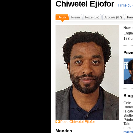
Chiwetel Ejiofor
Filme cu 
Detalii
Premii
Poze (57)
Articole (67)
Păre
Nume
Engla
178 c
Poze
Biog
Cele 
Ridle
la cat
Broth
Print
Poze Chiwetel Ejiofor
Tale 
nomina
Monden
mai mu