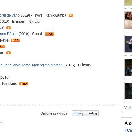
orul de vânt
(2019) - Trywell Kamkwamba
2019) - El însuşi - Narator
ce)
erana Răului
(2019) - Conall
 Petre
son
he Long Way Home: Making the Martian
(2016) - El însuși
(2016)
ll Tompkins
Vezi 
Ordonează după
Data
Rating
A c
28
Ra