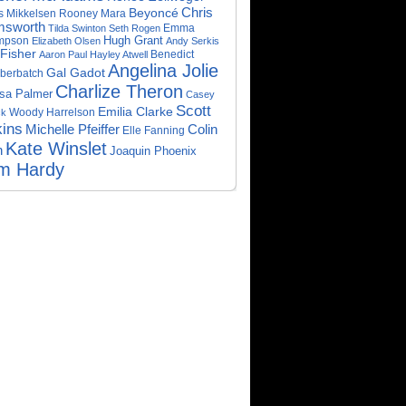
Beyoncé
Chris
Rooney Mara
 Mikkelsen
sworth
Emma
Tilda Swinton
Seth Rogen
mpson
Hugh Grant
Elizabeth Olsen
Andy Serkis
 Fisher
Benedict
Aaron Paul
Hayley Atwell
Angelina Jolie
Gal Gadot
berbatch
Charlize Theron
sa Palmer
Casey
Scott
Emilia Clarke
Woody Harrelson
ck
ins
Michelle Pfeiffer
Colin
Elle Fanning
Kate Winslet
h
Joaquin Phoenix
m Hardy