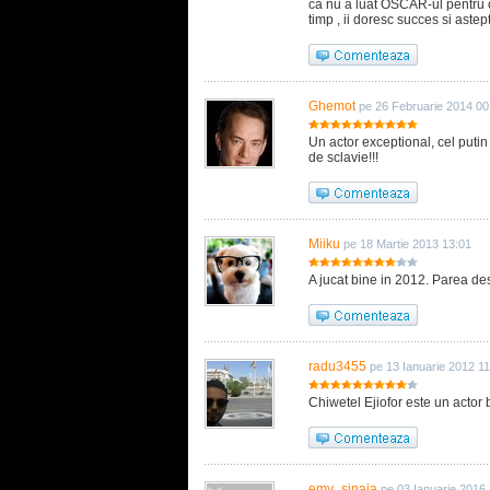
ca nu a luat OSCAR-ul pentru c
timp , ii doresc succes si astept
Ghemot
pe 26 Februarie 2014 00
Un actor exceptional, cel putin
de sclavie!!!
Miiku
pe 18 Martie 2013 13:01
A jucat bine in 2012. Parea des
radu3455
pe 13 Ianuarie 2012 11
Chiwetel Ejiofor este un actor
emy_sinaia
pe 03 Ianuarie 2016