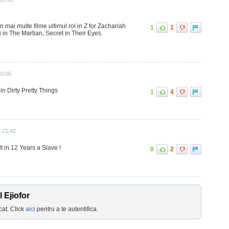
n mai multe filme ultimul rol in Z for Zachariah
1
1
 in The Martian, Secret in Their Eyes.
10:06
in Dirty Pretty Things
1
4
4 21:42
t in 12 Years a Slave !
0
2
 Ejiofor
cat. Click
aici
pentru a te autentifica.