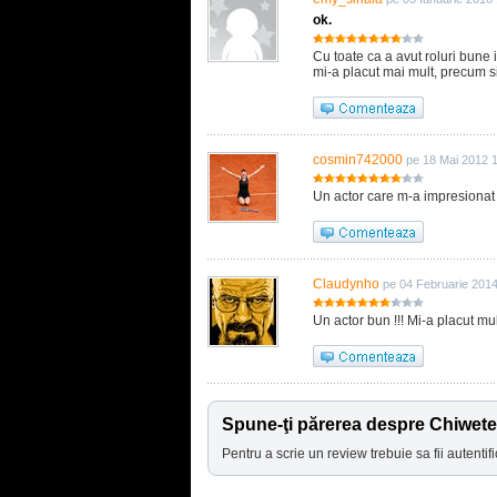
ok.
Cu toate ca a avut roluri bune i
mi-a placut mai mult, precum si
cosmin742000
pe 18 Mai 2012 
Un actor care m-a impresionat 
Claudynho
pe 04 Februarie 201
Un actor bun !!! Mi-a placut mul
Spune-ţi părerea despre Chiwetel
Pentru a scrie un review trebuie sa fii autentifi