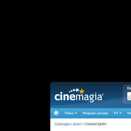
De
Filme
Program cinema
TV
Ti
Cinemagia
Actori
Chiwetel Ejiofor
>
>