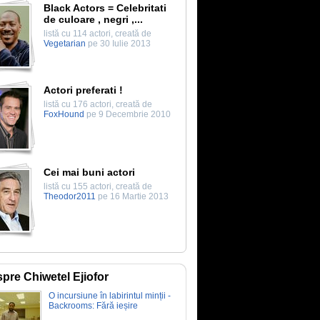
Black Actors = Celebritati
de culoare , negri ,...
listă cu 114 actori, creată de
Vegetarian
pe 30 Iulie 2013
Actori preferati !
listă cu 176 actori, creată de
FoxHound
pe 9 Decembrie 2010
Cei mai buni actori
listă cu 155 actori, creată de
Theodor2011
pe 16 Martie 2013
pre Chiwetel Ejiofor
O incursiune în labirintul minții -
Backrooms: Fără ieșire