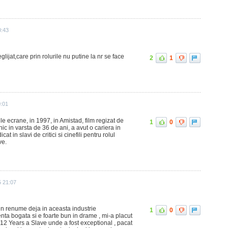
0:43
lijat,care prin rolurile nu putine la nr se face
2
1
:01
le ecrane, in 1997, in Amistad, film regizat de
1
0
ic in varsta de 36 de ani, a avut o cariera in
at in slavi de critici si cinefili pentru rolul
ve.
5 21:07
 un renume deja in aceasta industrie
1
0
nta bogata si e foarte bun in drame , mi-a placut
in 12 Years a Slave unde a fost exceptional , pacat