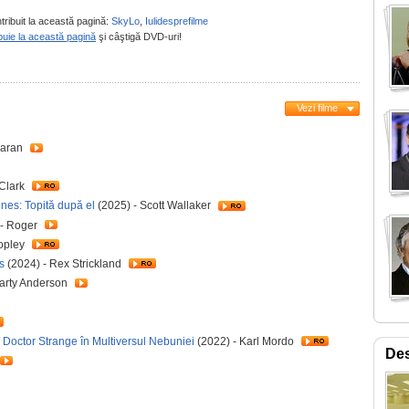
tribuit la această pagină:
SkyLo
,
Iulidesprefilme
buie la această pagină
şi câştigă DVD-uri!
Vezi filme
Saran
 Clark
ones: Topită după el
(2025) - Scott Wallaker
 - Roger
opley
s
(2024) - Rex Strickland
arty Anderson
 Doctor Strange în Multiversul Nebuniei
(2022) - Karl Mordo
Des