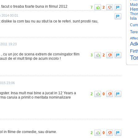
Mads
 facut o treaba foarte buna in filmul 2012
7
2
Hem
Tho
e 2014 00:01
Isla
 dislike la com tau nu au stiut la ce te referi. sunt prostii rau,
Cum
Tere
Affle
Adk
 2011 19:23
Firt
a , cu un joc de scena extrem de convingator film
3
2
To
 auzi de el mult timp de acum incolo !
2015 23:06
gster. Insa mult mai bine a jucat in 12 Years a
2
0
rma caruia a primit o meritata nominalizare
rol in filme de comedie, sau drame.
2
0