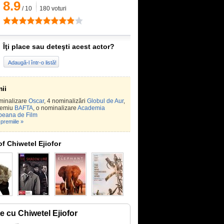
8.9
/
10
180
voturi
Îţi place sau deteşti acest actor?
Adaugă-l într-o listă!
ii
minalizare
Oscar
, 4 nominalizări
Globul de Aur
,
remiu
BAFTA
, o nominalizare
Academia
peana de Film
premiile »
of Chiwetel Ejiofor
te cu Chiwetel Ejiofor