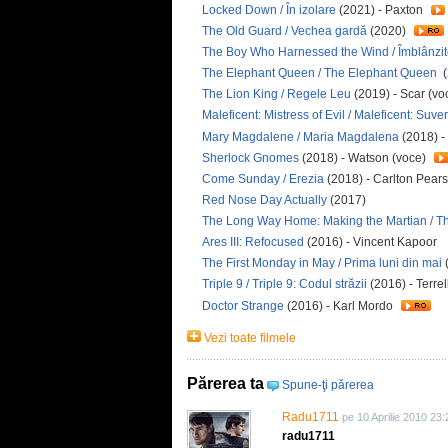
Locked Down / În izolare
(2021) - Paxton
The Old Guard / Vechea gardă
(2020)
The Boy Who Harnessed the Wind / Îmblânzit
The Elephant Queen / The Elephant Queen
(
The Lion King / Regele Leu
(2019) - Scar (vo
Maleficent: Mistress of Evil / Maleficent: Suv
Mary Magdalene / Maria Magdalena
(2018) -
Sherlock Gnomes
(2018) - Watson (voce)
Come Sunday / Erezia
(2018) - Carlton Pear
Red Nose Day Actually
(2017)
The Long Way Home: Making the Martian / T
Ares III: Refocused
(2016) - Vincent Kapoor
The First Monday in May / Prima luni din mai
Triple 9 / Triple 9: Codul străzii
(2016) - Terre
Doctor Strange
(2016) - Karl Mordo
Vezi toate filmele
Părerea ta
Spune-ţi părerea
Radu1711
pe 10 Aprilie 2010 23:
radu1711