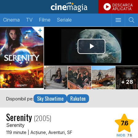
DESCARCA
APLICATIA
Cinema
TV
Filme
Seriale
+ 28
Sky Showtime
Rakuten
Disponibil pe:
Serenity
(2005)
7.6
Serenity
119 minute | Acţiune, Aventuri, SF
IMDB:
7.8