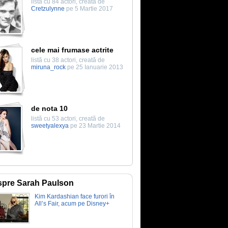
listă cu 84 actori, creată de
Cretzulynne
pe 5 Martie 2017
cele mai frumase actrite
listă cu 38 actori, creată de
miruna_rock
pe 25 Ianuarie 2013
de nota 10
listă cu 53 actori, creată de
sweetyalexya
pe 23 Martie 2014
pre Sarah Paulson
Kim Kardashian face furori în
All’s Fair, acum pe Disney+