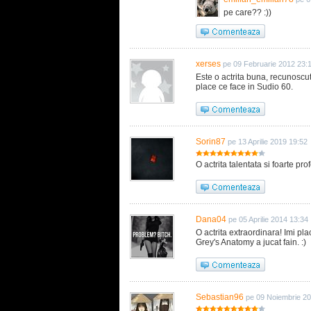
pe care?? :))
xerses
pe 09 Februarie 2012 23:
Este o actrita buna, recunoscut
place ce face in Sudio 60.
Sorin87
pe 13 Aprilie 2019 19:52
O actrita talentata si foarte pr
Dana04
pe 05 Aprilie 2014 13:34
O actrita extraordinara! Imi pl
Grey's Anatomy a jucat fain. :)
Sebastian96
pe 09 Noiembrie 2