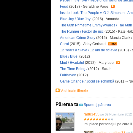
Rebel in the Rye / Rebelul din lanul de secar
Feud
(2017) - Geraldine Page
Inside Look: The People v. O.J. Simpson - A
Blue Jay / Blue Jay
(2016) - Amanda
The 68th Primetime Emmy Awards / The 68t
The Runner / Factor de risc
(2015) - Kate Ha
American Crime Story
(2015) - Marcia Clark 
Carol
(2015) - Abby Gerhard
12 Years a Slave / 12 ani de sclavie
(2013) -
Blue / Blue
(2012)
Mud / Evadatul
(2012) - Mary Lee
The Time Being /
(2012) - Sarah
Fairhaven
(2012)
Game Change / Jocul se schimbă
(2011) - Ni
Vezi toate filmele
Părerea ta
Spune-ţi părerea
radu3455
pe 02 Noiembrie 2012 
imi place personajul pe care il
emilian_emilian78
pe 6