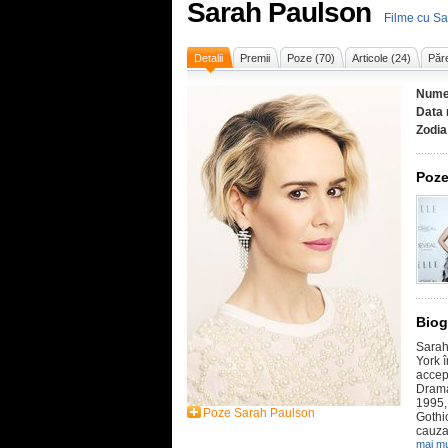
Sarah Paulson
Filme cu S
Detalii
Premii
Poze (70)
Articole (24)
Păre
Nume
Data 
Zodia
Poze
Biog
Sarah 
York 
accep
Drama
1995, 
Poze Sarah Paulson
Gothic
cauza
mai mu