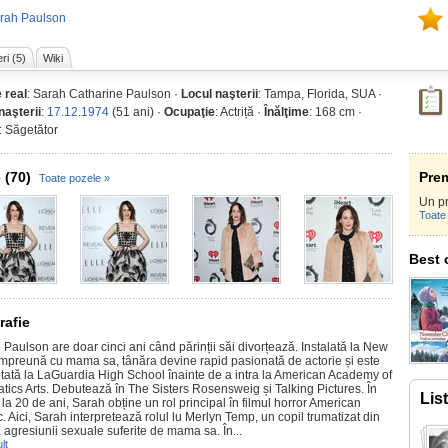
arah Paulson
ri (5)
Wiki
 real
: Sarah Catharine Paulson ·
Locul naşterii
: Tampa, Florida, SUA ·
naşterii
:
17.12.1974
(51 ani) ·
Ocupaţie
: Actriță ·
Înălţime
: 168 cm ·
: Săgetător
 (70)
Prem
Toate pozele »
Un pr
Toate 
Best 
rafie
Paulson are doar cinci ani când părinții săi divorțează. Instalată la New
împreună cu mama sa, tânăra devine rapid pasionată de actorie și este
tată la LaGuardia High School înainte de a intra la American Academy of
tics Arts. Debutează în The Sisters Rosensweig și Talking Pictures. În
Lis
la 20 de ani, Sarah obține un rol principal în filmul horror American
. Aici, Sarah interpretează rolul lu Merlyn Temp, un copil trumatizat din
 agresiunii sexuale suferite de mama sa. În...
lt