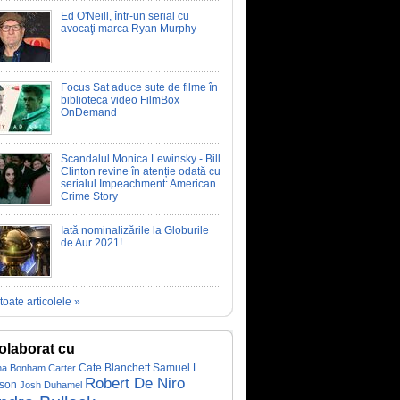
Ed O'Neill, într-un serial cu
avocaţi marca Ryan Murphy
Focus Sat aduce sute de filme în
biblioteca video FilmBox
OnDemand
Scandalul Monica Lewinsky - Bill
Clinton revine în atenție odată cu
serialul Impeachment: American
Crime Story
Iată nominalizările la Globurile
de Aur 2021!
toate articolele »
olaborat cu
Cate Blanchett
Samuel L.
na Bonham Carter
Robert De Niro
son
Josh Duhamel