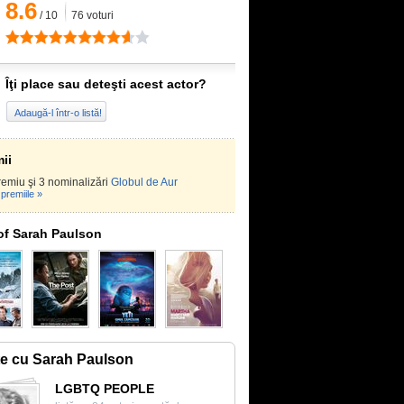
8.6
/
10
76
voturi
Îţi place sau deteşti acest actor?
Adaugă-l într-o listă!
ii
emiu şi 3 nominalizări
Globul de Aur
premiile »
of Sarah Paulson
te cu Sarah Paulson
LGBTQ PEOPLE