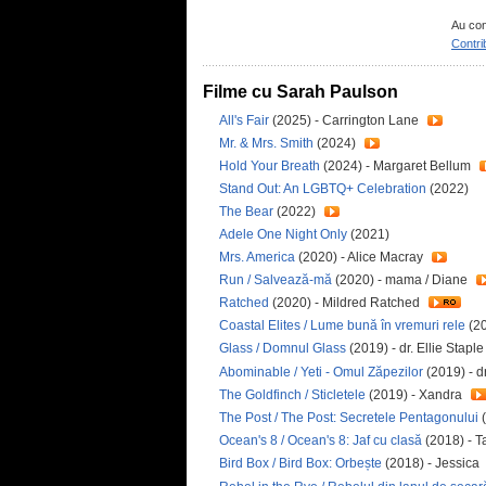
Au con
Contri
Filme cu Sarah Paulson
All's Fair
(2025) - Carrington Lane
Mr. & Mrs. Smith
(2024)
Hold Your Breath
(2024) - Margaret Bellum
Stand Out: An LGBTQ+ Celebration
(2022)
The Bear
(2022)
Adele One Night Only
(2021)
Mrs. America
(2020) - Alice Macray
Run / Salvează-mă
(2020) - mama / Diane
Ratched
(2020) - Mildred Ratched
Coastal Elites / Lume bună în vremuri rele
(20
Glass / Domnul Glass
(2019) - dr. Ellie Stapl
Abominable / Yeti - Omul Zăpezilor
(2019) - d
The Goldfinch / Sticletele
(2019) - Xandra
The Post / The Post: Secretele Pentagonului
(
Ocean's 8 / Ocean's 8: Jaf cu clasă
(2018) - 
Bird Box / Bird Box: Orbește
(2018) - Jessica