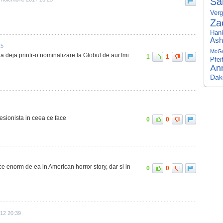
Sa
Verg
Za
Han
Ash
15
McGr
a deja printr-o nominalizare la Globul de aur.Imi
1
1
Pfei
An
Dak
ofesionista in ceea ce face
0
0
ace enorm de ea in American horror story, dar si in
0
0
012 20:39