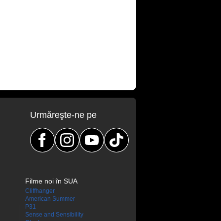
Urmăreşte-ne pe
Filme noi în SUA
Cliffhanger
American Summer
P31
Sense and Sensibility