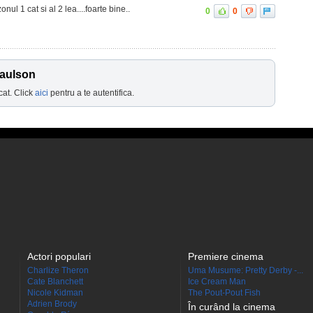
ul 1 cat si al 2 lea....foarte bine..
0
0
Paulson
cat. Click
aici
pentru a te autentifica.
Actori populari
Premiere cinema
Charlize Theron
Uma Musume: Pretty Derby -...
Cate Blanchett
Ice Cream Man
Nicole Kidman
The Pout-Pout Fish
Adrien Brody
În curând la cinema