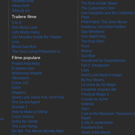
Osvaldo Ríos
The End of Oak Street
Hilary Duff
The Carpenter's Son
Născuţi azi
Gail Daughtry and the Celebrity 
Trailere filme
Pass
PAW Patrol: The Dino Movie
S to X
Insidious: Out of the Further
Our Sticky Love
Spa Weekend
Let's Marry Harry
One Night Only
102 Minutes Inside the Towers
The Dog Stars
Lion
Fuori
Blood Sacrifice
Mutiny
The Only Living Pickpocket in...
Sacrifice
Filme populare
Handbook for Superheroes
Project Hail Mary
Fall 2: Deadpoint
În pielea mea
Cars
Wuthering Heights
Don't Look Back in Anger
Obsession
By Any Means
Crime 101
Le crime du 3e étage
Kîzîm
Dosarele orașului alb
Hoppers
Practical Magic 2
Good Luck, Have Fun, Don't Die
Coyote vs. Acme
The Secret Agent
Iertarea
Scream 7
Värn
How to Make a Killing
Cats in the Museum: Treasures o
Cazul Samca
Egypt
eni
Dolce far niente
3 zile în septembrie
The Last Viking
Resident Evil
Kill Bill: The Whole Bloody Affair
Heart of the Beast