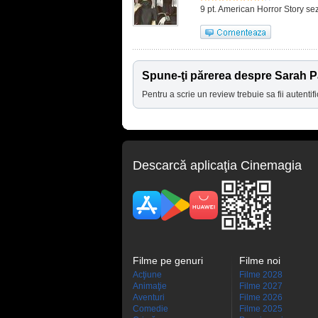
9 pt. American Horror Story sezon
Spune-ţi părerea despre Sarah 
Pentru a scrie un review trebuie sa fii autentifi
Descarcă aplicaţia Cinemagia
Filme pe genuri
Filme noi
Acţiune
Filme 2028
Animaţie
Filme 2027
Aventuri
Filme 2026
Comedie
Filme 2025