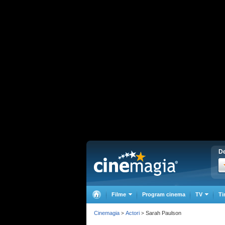
De
Filme
Program cinema
TV
Ti
Cinemagia
Actori
Sarah Paulson
>
>