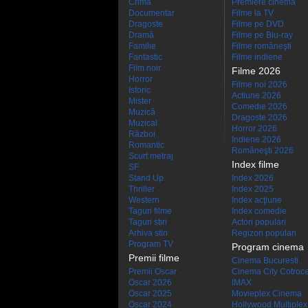
Crimă
Premiere cinema
Documentar
Filme la TV
Dragoste
Filme pe DVD
Dramă
Filme pe Blu-ray
Familie
Filme româneşti
Fantastic
Filme indiene
Film noir
Filme 2026
Horror
Filme noi 2026
Istoric
Actiune 2026
Mister
Comedie 2026
Muzică
Dragoste 2026
Muzical
Horror 2026
Război
Indiene 2026
Romantic
Româneşti 2026
Scurt metraj
Index filme
SF
Stand Up
Index 2026
Thriller
Index 2025
Western
Index acţiune
Taguri filme
Index comedie
Taguri stiri
Actori populari
Arhiva stiri
Regizori populari
Program TV
Program cinema
Premii filme
Cinema Bucuresti
Premii Oscar
Cinema City Cotroc
Oscar 2026
IMAX
Oscar 2025
Movieplex Cinema
Oscar 2024
Hollywood Multiplex