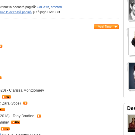
tribuit la această pagină:
CoCaYn
,
stricted
buie la această pagină
şi câştigă DVD-uri!
Vezi filme
20) - Clarissa Montgomery
e
r. Zara (voce)
Des
2018) - Tony Bradlee
Tammy