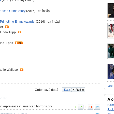
ă
(2017) - Dorothy Olding
merican Crime Story
(2016) - ea însăși
h Primetime Emmy Awards
(2016) - ea însăși
ber
/ Linda Tripp
 dna. Epps
colle Wallace
Vezi 
Ordonează după
Data
Rating
21:07
A c
Hele
 interpreteaza in american horror story
1
0
Jack
 noiembrie 2017 23:25