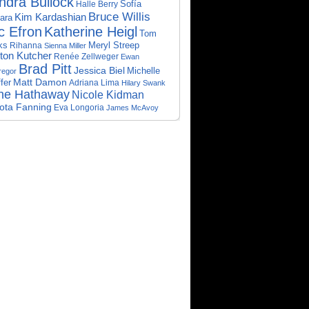
ndra Bullock
Sofía
Halle Berry
Bruce Willis
Kim Kardashian
ara
c Efron
Katherine Heigl
Tom
ks
Meryl Streep
Rihanna
Sienna Miller
ton Kutcher
Renée Zellweger
Ewan
Brad Pitt
Jessica Biel
Michelle
egor
ffer
Matt Damon
Adriana Lima
Hilary Swank
ne Hathaway
Nicole Kidman
ota Fanning
Eva Longoria
James McAvoy