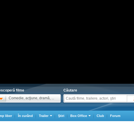
scoperă filme
Căutare
Comedie, acţiune, dramă, ...
mp liber
În curând
Trailer
Ştiri
Box Office
Club
Forum