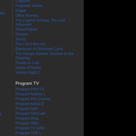
Clayface
Forgotten Island
Digger
Sex
Other Mommy
The Legend of Aang: The Last
Airbender
Street Fighter
Remain
Jimmy
The Cat in the Hat
Ebenezer: A Christmas Carol
The Hunger Games: Sunrise on the
Reaping
Focker-in-Law
Game of Power
Violent Night 2
Program TV
Program PRO TV
Program Antena 1
Program Pro Cinema
Program Kanal D
Program AMC
Program FilmCafe
f
Program Diva
Program HBO
Program TV 1000
Program TVR 1