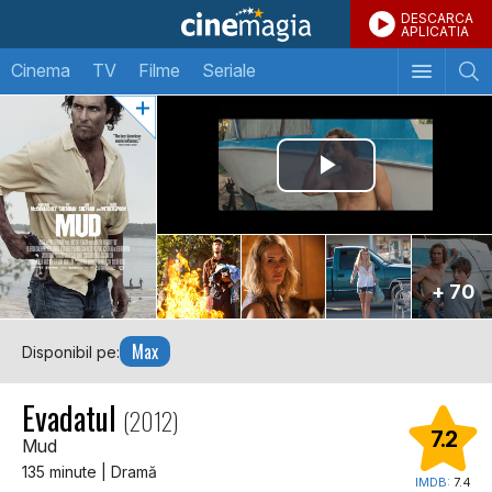
DESCARCA
APLICATIA
Cinema
TV
Filme
Seriale
+ 70
Max
Disponibil pe:
Evadatul
(2012)
7.2
Mud
135 minute | Dramă
IMDB:
7.4