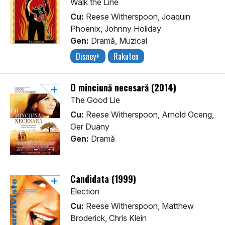
Walk the Line
Cu:
Reese Witherspoon, Joaquin
Phoenix, Johnny Holiday
Gen:
Dramă, Muzical
Disney+
Rakuten
O minciună necesară (2014)
The Good Lie
Cu:
Reese Witherspoon, Arnold Oceng,
Ger Duany
Gen:
Dramă
Candidata (1999)
Election
Cu:
Reese Witherspoon, Matthew
Broderick, Chris Klein