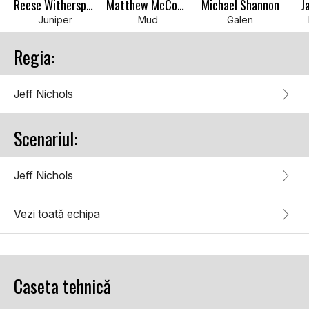
Reese Witherspoon
Matthew McConaughey
Michael Shannon
J
Juniper
Mud
Galen
Regia:
Jeff Nichols
Scenariul:
Jeff Nichols
Vezi toată echipa
Caseta tehnică