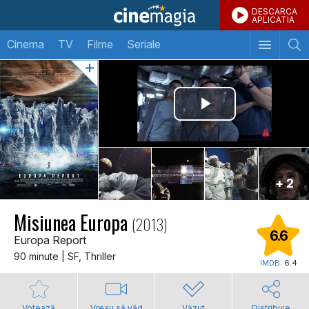
DESCARCA
APLICATIA
Cinema
TV
Filme
Seriale
+ 2
Misiunea Europa
(2013)
6.6
Europa Report
90 minute | SF, Thriller
IMDB:
6.4
Votează
Vreau să văd
Văzut
Distribuie