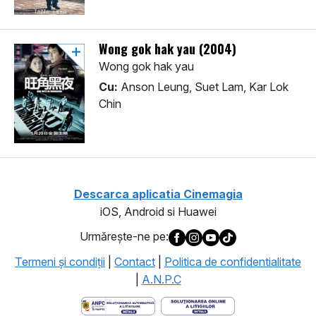
Wong gok hak yau (2004)
Wong gok hak yau
Cu:
Anson Leung, Suet Lam, Kar Lok
Chin
Descarca aplicatia Cinemagia
iOS, Android si Huawei
Urmăreşte-ne pe:
Termeni şi condiţii
|
Contact
|
Politica de confidentialitate
|
A.N.P.C