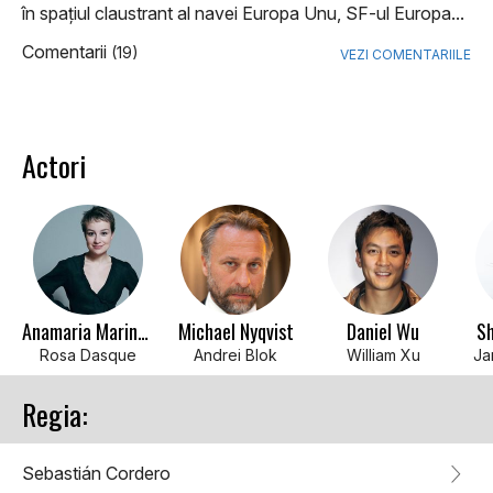
în spaţiul claustrant al navei Europa Unu, SF-ul Europa...
Comentarii
(19)
VEZI COMENTARIILE
Actori
Anamaria Marinca
Michael Nyqvist
Daniel Wu
Sh
Rosa Dasque
Andrei Blok
William Xu
Ja
Regia:
Sebastián Cordero