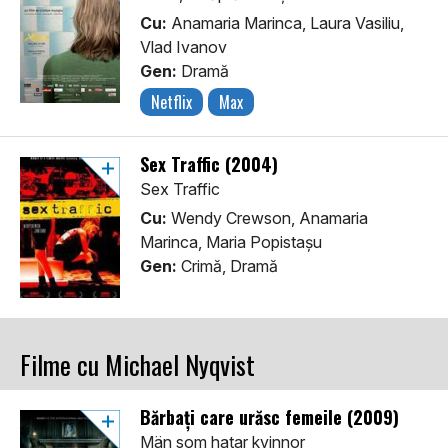
Cu:
Anamaria Marinca, Laura Vasiliu,
Vlad Ivanov
Gen:
Dramă
Netflix
Max
Sex Traffic (2004)
Sex Traffic
Cu:
Wendy Crewson, Anamaria
Marinca, Maria Popistașu
Gen:
Crimă, Dramă
Filme cu Michael Nyqvist
Bărbați care urăsc femeile (2009)
Män som hatar kvinnor