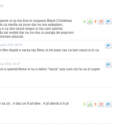
:06
perie si sa ma tina in suspans Black Christmas
4
3
zis ca merita sa incer dar nu ma asteptam ,
u e ca lam vazut singur si ma cam speriat .
ita sal vedeti dar nu nu-ma cu punga de popcorn
Vizionare placuta
uarie 2011 09:34
film stupid e varza rau filmu si imi pare rau ca lam vazut si in ca
ust 2011 20:27
 m-a speriat filmul si nu e deloc ''varza'' asa cum zici tu ca e! super
 sa zic , ii dau un 9 pt idee , 4 pt sfarsit si 6 pt
3
3