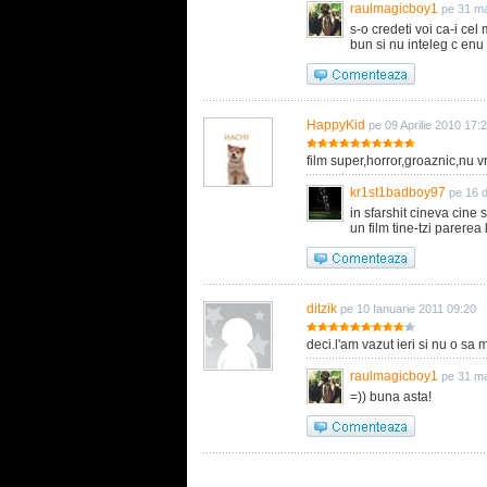
raulmagicboy1
pe 31 ma
s-o credeti voi ca-i cel 
bun si nu inteleg c enu v
HappyKid
pe 09 Aprilie 2010 17:
film super,horror,groaznic,nu v
kr1st1badboy97
pe 16 
in sfarshit cineva cine s
un film tine-tzi parerea 
ditzik
pe 10 Ianuarie 2011 09:20
deci.l'am vazut ieri si nu o sa 
raulmagicboy1
pe 31 ma
=)) buna asta!