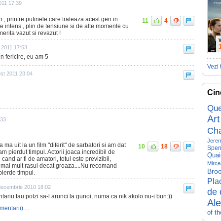
011 17:39
 , printre putinele care trateaza acest gen in
11
4
te intens , plin de tensiune si de alte momente cu
erita vazut si revazut !
V
e 2011 17:53
in fericire, eu am 5
Vezi 
st 2011 23:04
Cin
Que
Art
:33
Ch
Jerem
a ma uit la un film "diferit" de sarbatori si am dat
10
18
Spen
 pierdut timpul. Actorii joaca incredibil de
Quai
 cand ar fi de amatori, totul este previzibil,
Mirce
 mai mult rasul decat groaza....Nu recomand
Broo
pierde timpul.
Pla
decembrie 2010 18:02
de 
mantariu tau potzi sa-l arunci la gunoi, numa ca nik akolo nu-i bun:))
Al
mentarii) ...
of t