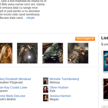
 care a fost maltratat de mama lui in
nd Billy avea numai cinci ani, mama
- ii omoara tatal cu sange rece
opil in pod pentru a nu dezvalui
acum incolo este cand nemiloasa
 fiecare data cand…
citeşte
Lis
Vezi imagini
Îţi p
ary Elizabeth Winstead
Michelle Trachtenberg
eather Fitzgerald
Melissa
an-Kay Crystal Lowe
Oliver Hudson
auren
Kyle
nne Marie DeLuise
Jessica Harmon
elli's Mother
Megan