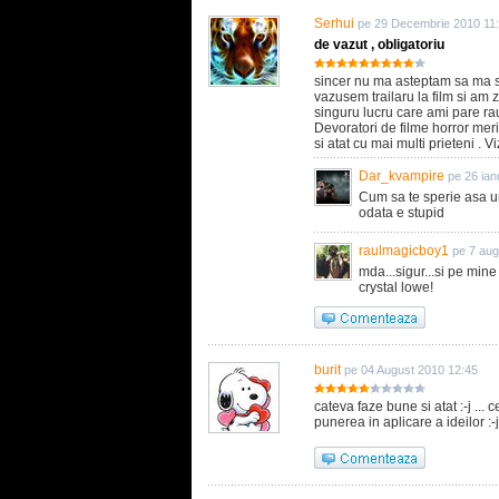
Serhui
pe 29 Decembrie 2010 11
de vazut , obligatoriu
sincer nu ma asteptam sa ma s
vazusem trailaru la film si am 
singuru lucru care ami pare ra
Devoratori de filme horror mer
si atat cu mai multi prieteni . 
Dar_kvampire
pe 26 ian
Cum sa te sperie asa un 
odata e stupid
raulmagicboy1
pe 7 aug
mda...sigur...si pe mine
crystal lowe!
burit
pe 04 August 2010 12:45
cateva faze bune si atat :-j ... ce
punerea in aplicare a ideilor :-j