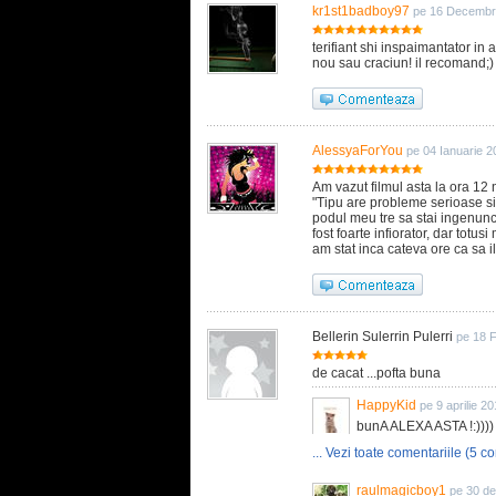
kr1st1badboy97
pe 16 Decembr
terifiant shi inspaimantator in 
nou sau craciun! il recomand;)
AlessyaForYou
pe 04 Ianuarie 2
Am vazut filmul asta la ora 12
"Tipu are probleme serioase si 
podul meu tre sa stai ingenunc
fost foarte infiorator, dar totu
am stat inca cateva ore ca sa i
Bellerin Sulerrin Pulerri
pe 18 
de cacat ...pofta buna
HappyKid
pe 9 aprilie 2
bunA ALEXA ASTA !:))))
... Vezi toate comentariile (5 co
raulmagicboy1
pe 30 d