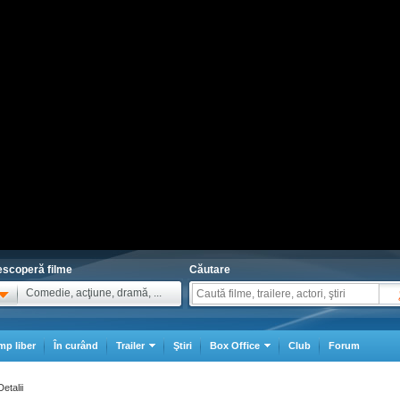
scoperă filme
Căutare
Comedie, acţiune, dramă, ...
mp liber
În curând
Trailer
Ştiri
Box Office
Club
Forum
Detalii