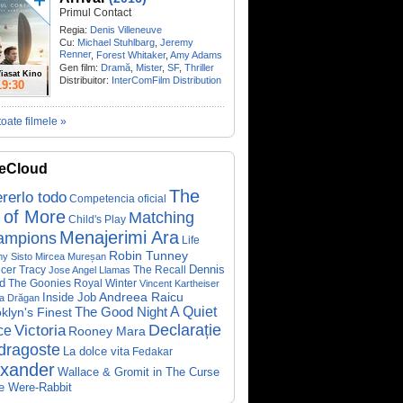
Primul Contact
Regia:
Denis Villeneuve
Cu:
Michael Stuhlbarg
,
Jeremy
Renner
,
Forest Whitaker
,
Amy Adams
Gen film:
Dramă
,
Mister
,
SF
,
Thriller
iasat Kino
Distribuitor:
InterComFilm Distribution
19:30
toate filmele »
eCloud
The
rerlo todo
Competencia oficial
 of More
Matching
Child's Play
Menajerimi Ara
ampions
Life
Robin Tunney
y Sisto
Mircea Mureșan
Dennis
cer Tracy
The Recall
Jose Angel Llamas
d
The Goonies
Royal Winter
Vincent Kartheiser
Andreea Raicu
Inside Job
a Drăgan
A Quiet
klyn's Finest
The Good Night
Declarație
Victoria
ce
Rooney Mara
dragoste
La dolce vita
Fedakar
exander
Wallace & Gromit in The Curse
he Were-Rabbit