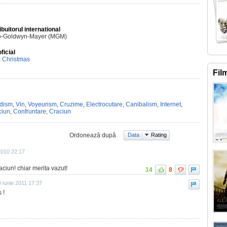
ibuitorul international
o-Goldwyn-Mayer (MGM)
oficial
k Christmas
Fil
dism
,
Vin
,
Voyeurism
,
Cruzime
,
Electrocutare
,
Canibalism
,
Internet
,
ciun
,
Confruntare
,
Craciun
Ordonează după
Data
Rating
2010 22:17
aciun! chiar merita vazut!
14
8
 iunie 2011 17:37
 !