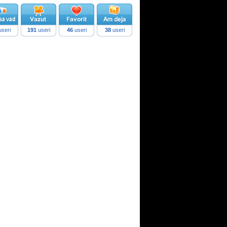
seri
191
useri
46
useri
38
useri