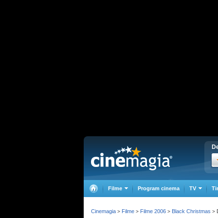
De
Filme
Program cinema
TV
Ti
Cinemagia
Filme
Filme 2006
Black Christmas
>
>
>
>