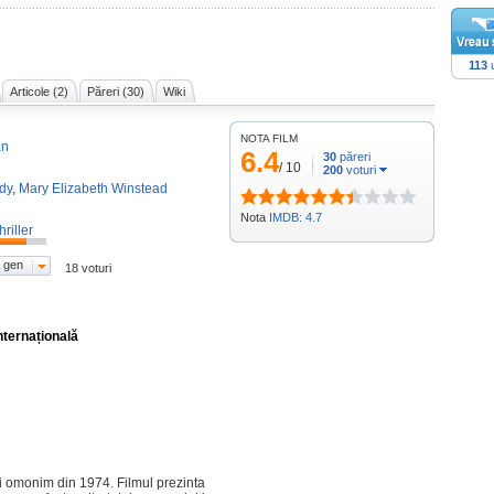
113
u
Articole (2)
Păreri (30)
Wiki
NOTA FILM
an
6.4
30
păreri
/
10
200
voturi
dy
,
Mary Elizabeth Winstead
Nota
IMDB: 4.7
hriller
 gen
18 voturi
nternațională
i omonim din 1974. Filmul prezinta