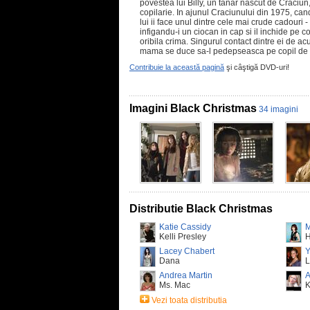
povestea lui Billy, un tanar nascut de Craciun,
copilarie. In ajunul Craciunului din 1975, ca
lui ii face unul dintre cele mai crude cadouri 
infigandu-i un ciocan in cap si il inchide pe c
oribila crima. Singurul contact dintre ei de 
mama se duce sa-l pedepseasca pe copil de
Contribuie la această pagină
şi câştigă DVD-uri!
Imagini Black Christmas
34 imagini
Distributie Black Christmas
Katie Cassidy
M
Kelli Presley
H
Lacey Chabert
Y
Dana
L
Andrea Martin
A
Ms. Mac
K
Vezi toata distributia