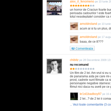
alex_il_fenomeno
pe 10 Iunie 2
un horror de Craciun foarte bun
perioada cadourilor ! este foar
totul neasteptate! consider ca m
arnoldroland
pe 10 iuni
acum ai si tu un plus, d
arnoldroland
pe 17 augu
baaa, de ce 8???
chibitz
pe 28 Decembrie 2009 13
nu recomand
Un film de 2 lei. Am vrut si eu s
de panarama asta pe care mi-am
prost, cadrele sunt filmate ca si
personajele negative starnesc
filmul nici daca nu aveti pe ce 
kr1st1badboy97
pe 16 
2 lei...? de 2 lei ii co
... Vezi toate comentariile (3 co