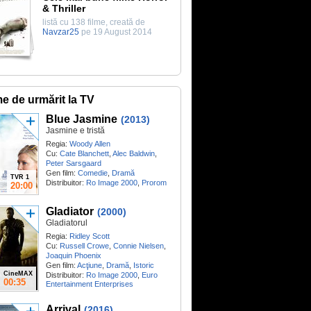
& Thriller
listă cu 138 filme, creată de
Navzar25
pe 19 August 2014
me de urmărit la TV
Blue Jasmine
(2013)
Jasmine e tristă
Regia:
Woody Allen
Cu:
Cate Blanchett
,
Alec Baldwin
,
Peter Sarsgaard
Gen film:
Comedie
,
Dramă
TVR 1
Distribuitor:
Ro Image 2000
,
Prorom
20:00
Gladiator
(2000)
Gladiatorul
Regia:
Ridley Scott
Cu:
Russell Crowe
,
Connie Nielsen
,
Joaquin Phoenix
Gen film:
Acţiune
,
Dramă
,
Istoric
CineMAX
Distribuitor:
Ro Image 2000
,
Euro
00:35
Entertainment Enterprises
Arrival
(2016)