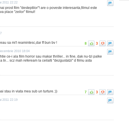
i 2011 22:22
mai prost film ''desteptilor''! are o poveste interesanta,filmul este
a place ''zeilor'' filmul!
27
reau sa mi'l reamintesc,dar ff bun bv !
8
3
decembrie 2010 18:04
htie ce-i ala film horror sau makar thriller... in fine, dak nu-tzi palke
la tn... scz mah refeream la ceilalti "dezgustatzi" d filmu asta
mai stau in viata mea sub un turture.:))
7
3
i 2011 22:19