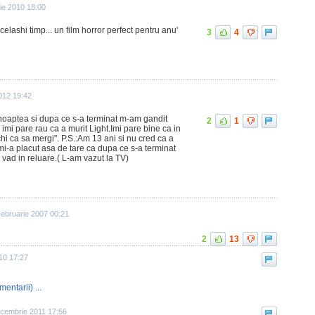
ie 2010 18:00
acelashi timp... un film horror perfect pentru anu'
3
4
012 19:42
 noaptea si dupa ce s-a terminat m-am gandit
2
1
imi pare rau ca a murit Light.Imi pare bine ca in
hi ca sa mergi". P.S.:Am 13 ani si nu cred ca a
si mi-a placut asa de tare ca dupa ce s-a terminat
l vad in reluare.( L-am vazut la TV)
Februarie 2007 00:21
2
13
010 17:27
mentarii) ...
ecembrie 2011 17:56