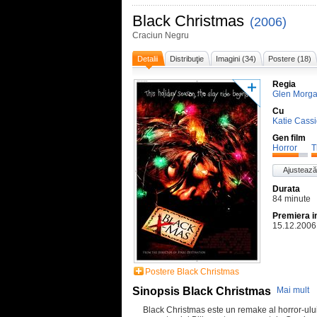
Black Christmas
(2006)
Craciun Negru
Detalii
Distribuţie
Imagini (34)
Postere (18)
Regia
Glen Morg
Cu
Katie Cassi
Gen film
Horror
T
Ajustează
Durata
84 minute
Premiera i
15.12.2006
Postere Black Christmas
Sinopsis Black Christmas
Mai mult
Black Christmas este un remake al horror-ulu