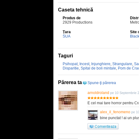
Caseta tehnică
Produs de
Distr
2929 Productions
Metr
Țara
Site 
SUA
Blac
Taguri
Psihopat
,
Incest
,
Injunghiere
,
Strangulare
,
Sa
Disparitie
,
Spital de boli mintale
,
Pom de Cra
Părerea ta
Spune-ţi părerea
arnoldroland
pe 10 Septembrie 
E cel mai tare horror pentru Cr
alex_il_fenomeno
pe 10
bine punctat ! ai un plus