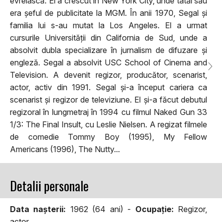
evreiască. El a crescut în New York City, unde tatăl său
era șeful de publicitate la MGM. În anii 1970, Segal și
familia lui s-au mutat la Los Angeles. El a urmat
cursurile Universității din California de Sud, unde a
absolvit dubla specializare în jurnalism de difuzare și
engleză. Segal a absolvit USC School of Cinema and
Television. A devenit regizor, producător, scenarist,
actor, activ din 1991. Segal și-a început cariera ca
scenarist și regizor de televiziune. El și-a făcut debutul
regizoral în lungmetraj în 1994 cu filmul Naked Gun 33
1/3: The Final Insult, cu Leslie Nielsen. A regizat filmele
de comedie Tommy Boy (1995), My Fellow
Americans (1996), The Nutty...
Detalii personale
Data naşterii:
1962 (64 ani) -
Ocupaţie:
Regizor,
actor