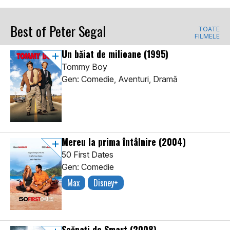
Best of Peter Segal
TOATE
FILMELE
Un băiat de milioane
(1995)
Tommy Boy
Gen: Comedie, Aventuri, Dramă
Mereu la prima întâlnire
(2004)
50 First Dates
Gen: Comedie
Max
Disney+
Scăpați de Smart
(2008)