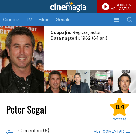
DESCARCA
APLICATIA
Cinema
TV
Filme
Seriale
Ocupație:
Regizor, actor
Data naşterii:
1962 (64 ani)
Peter Segal
8.4
Votează
Comentarii (6)
VEZI COMENTARIILE