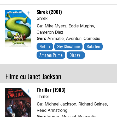
Shrek (2001)
Shrek
Cu:
Mike Myers, Eddie Murphy,
Cameron Diaz
Gen:
Animaţie, Aventuri, Comedie
Netflix
Sky Showtime
Rakuten
Amazon Prime
Disney+
Filme cu Janet Jackson
Thriller (1983)
Thriller
Cu:
Michael Jackson, Richard Gaines,
Reed Armstrong
Gen:
Horror, Muzical, Romantic