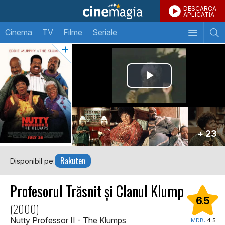
DESCARCA
APLICATIA
Cinema
TV
Filme
Seriale
+ 23
Rakuten
Disponibil pe:
Profesorul Trăsnit și Clanul Klump
6.5
(2000)
Nutty Professor II - The Klumps
IMDB:
4.5