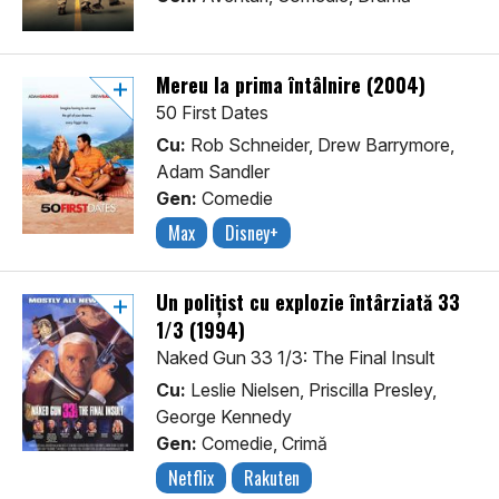
Mereu la prima întâlnire (2004)
50 First Dates
Cu:
Rob Schneider, Drew Barrymore,
Adam Sandler
Gen:
Comedie
Max
Disney+
Un polițist cu explozie întârziată 33
1/3 (1994)
Naked Gun 33 1/3: The Final Insult
Cu:
Leslie Nielsen, Priscilla Presley,
George Kennedy
Gen:
Comedie, Crimă
Netflix
Rakuten