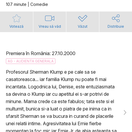
107 minute | Comedie
Votează
Vreau să văd
Văzut
Distribuie
Premiera în România: 27.10.2000
AG - AUDIENTA GENERALA
Profesorul Sherman Klump e pe cale sa se
casatoreasca... iar familia Klump nu poate fi mai
incantata. Logodnica lui, Denise, este entuziasmata
sa devina o Klump iar cu apetitul ei s-ar potrivi de
minune. Mama crede ca este fabulos; tata este si el
multumit, bunica si-a luat o piatra de pe inima ca in
sfarsit Sherman se va bucura in curand de placerile
unei relatii intime. Agresivitatea lui Ernie fierbe
momentan la foc mic iar Ernie Jr. de abia asteapta sa