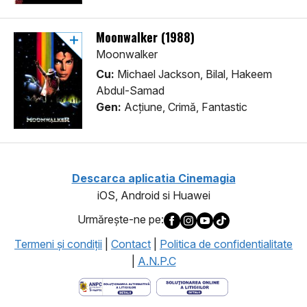
Moonwalker (1988)
Moonwalker
Cu:
Michael Jackson, Bilal, Hakeem
Abdul-Samad
Gen:
Acţiune, Crimă, Fantastic
Descarca aplicatia Cinemagia
iOS, Android si Huawei
Urmăreşte-ne pe:
Termeni şi condiţii
|
Contact
|
Politica de confidentialitate
|
A.N.P.C