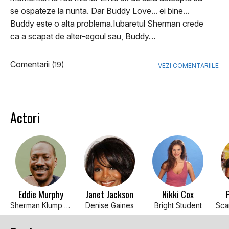
se ospateze la nunta. Dar Buddy Love... ei bine...
Buddy este o alta problema.Iubaretul Sherman crede
ca a scapat de alter-egoul sau, Buddy…
Comentarii
(19)
VEZI COMENTARIILE
Actori
Eddie Murphy
Janet Jackson
Nikki Cox
Sherman Klump / Buddy Love / Granny Klump
Denise Gaines
Bright Student