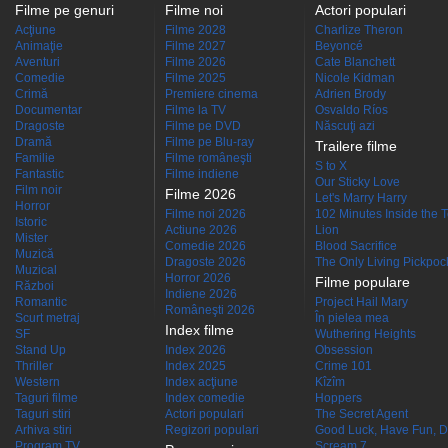
Filme pe genuri
Filme noi
Actori populari
Acţiune
Filme 2028
Charlize Theron
Animaţie
Filme 2027
Beyoncé
Aventuri
Filme 2026
Cate Blanchett
Comedie
Filme 2025
Nicole Kidman
Crimă
Premiere cinema
Adrien Brody
Documentar
Filme la TV
Osvaldo Ríos
Dragoste
Filme pe DVD
Născuţi azi
Dramă
Filme pe Blu-ray
Trailere filme
Familie
Filme româneşti
S to X
Fantastic
Filme indiene
Our Sticky Love
Film noir
Filme 2026
Let's Marry Harry
Horror
Filme noi 2026
102 Minutes Inside the 
Istoric
Actiune 2026
Lion
Mister
Comedie 2026
Blood Sacrifice
Muzică
Dragoste 2026
The Only Living Pickpocke
Muzical
Horror 2026
Filme populare
Război
Indiene 2026
Romantic
Project Hail Mary
Româneşti 2026
Scurt metraj
În pielea mea
Index filme
SF
Wuthering Heights
Stand Up
Index 2026
Obsession
Thriller
Index 2025
Crime 101
Western
Index acţiune
Kîzîm
Taguri filme
Index comedie
Hoppers
Taguri stiri
Actori populari
The Secret Agent
Arhiva stiri
Regizori populari
Good Luck, Have Fun, D
Program TV
Scream 7