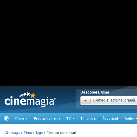
Descoperă filme
Comedie, acţiune, dramă, .
Filme
Program cinema
TV
Timp liber
În curând
Trailer
Cinemagia
Filme
Tags
Filme cu confruntari
>
>
>