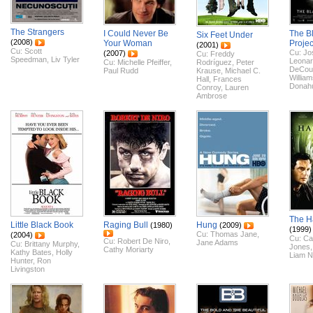
The Strangers
I Could Never Be
The Bl
Six Feet Under
(2008)
Your Woman
Projec
(2001)
Cu:
Scott
Cu:
Jo
(2007)
Cu:
Freddy
Speedman
,
Liv Tyler
Leona
Cu:
Michelle Pfeiffer
,
Rodríguez
,
Peter
DeCou
Paul Rudd
Krause
,
Michael C.
Willia
Hall
,
Frances
Donah
Conroy
,
Lauren
Ambrose
The H
Little Black Book
Raging Bull
Hung
(1980)
(2009)
(1999)
Cu:
Thomas Jane
,
(2004)
Cu:
Ca
Cu:
Robert De Niro
,
Jane Adams
Cu:
Brittany Murphy
,
Jones
Cathy Moriarty
Kathy Bates
,
Holly
Liam 
Hunter
,
Ron
Livingston