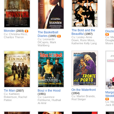
The Bold and the
Monster
(2003)
Discl
The Basketball
Beautiful
(1987)
Cu:
Christina Ricci
,
Diaries
(1995)
Charlize Theron
Cu:
Lesley-Anne
Cu:
Mi
Cu:
Leonardo
Down
,
Ronn Moss
,
Dougl
DiCaprio
,
Mark
Katherine Kelly Lang
Moore
Wahlberg
On the Waterfront
Tin Man
Boyz n the Hood
(2007)
Margot
(1954)
Cu:
Kathleen
(1991)
Wedd
Cu:
Marlon Brando
,
Robertson
,
Rachel
Cu:
Laurence
Rod Steiger
Pattee
Fishburne
,
Hudhail
Cu:
Ni
Al-Amir
Jack B