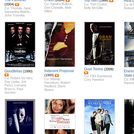
The Punisher
Crash
(2004)
Top Gun
(1986)
Heat
Cu:
Sandra Bullock
,
(2004)
Cu:
Tom Cruise
,
Cu:
Al 
Don Cheadle
,
Matt
Kelly McGillis
Cu:
Thomas Jane
,
Robert
Dillon
Samantha Mathis
,
John Travolta
Gran Torino
(2008)
Indecent Proposal
Goodfellas
Enemy
(1990)
(1993)
State
Cu:
Clint Eastwood
,
Cu:
Robert De Niro
,
Cu:
Woody
Cu:
Wil
Cory Hardrict
Ray Liotta
,
Joe
Harrelson
,
Robert
Hackm
Pesci
,
Lorraine
Redford
,
Demi
Bracco
,
Paul
Moore
Sorvino