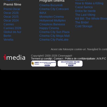
Program cinema
How to Make a Killing
Premii filme
Cinema Bucuresti
Cazul Samca
Premii Oscar
Cinema City Cotroceni
Dolce far niente
Oscar 2026
IMAX
The Last Viking
Oscar 2025
Movieplex Cinema
Kill Bill: The Whole Blood
Oscar 2024
Hollywood Multiplex
The Bride!
Cannes
Cineplexx Baneasa
Cold Storage
Cannes 2026
Happy Cinema
Globul de Aur
Cinema City Sun Plaza
Berlin
Cinema City Mega Mall
Venetia
Cinema City ParkLake
Acest site folosește cookie-uri. Navigând în conti
Copyright© 2000-2026 Cinemagia®
Termeni şi condiţii
|
Contact
|
Politica de confidențialitate
|
A.N.P.C