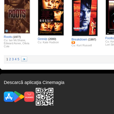
Roots
(1977)
Footl
Gossip
(2000)
Breakdown
(1997)
Cu:
Ian McShane
,
Cu:
Ke
Cu:
Kate Hudson
Edward Asner
,
Olivia
Lori Si
Cu:
Kurt Russell
Cole
1
2
3
4
5
Descarcă aplicaţia Cinemagia