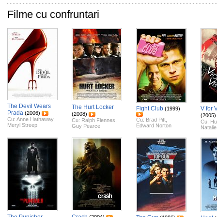
Filme cu confruntari
The Devil Wears
The Hurt Locker
Fight Club
V for 
(1999)
Prada
(2006)
(2008)
(2005)
Cu:
Anne Hathaway
,
Cu:
Brad Pitt
,
Cu:
Ralph Fiennes
,
Cu:
Hu
Meryl Streep
Edward Norton
Guy Pearce
Natali