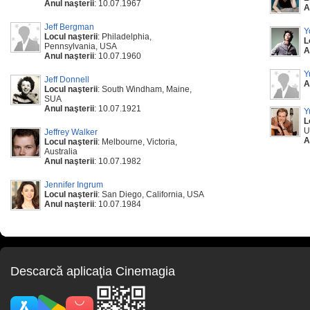
Anul naşterii
: 10.07.1967
A
Jeff Bergman
Y
Locul naşterii
: Philadelphia,
L
Pennsylvania, USA
A
Anul naşterii
: 10.07.1960
Y
Jeff Donnell
A
Locul naşterii
: South Windham, Maine,
SUA
Anul naşterii
: 10.07.1921
Y
L
U
Jeffrey Walker
A
Locul naşterii
: Melbourne, Victoria,
Australia
Anul naşterii
: 10.07.1982
Jennifer Ingrum
Locul naşterii
: San Diego, California, USA
Anul naşterii
: 10.07.1984
Descarcă aplicaţia Cinemagia