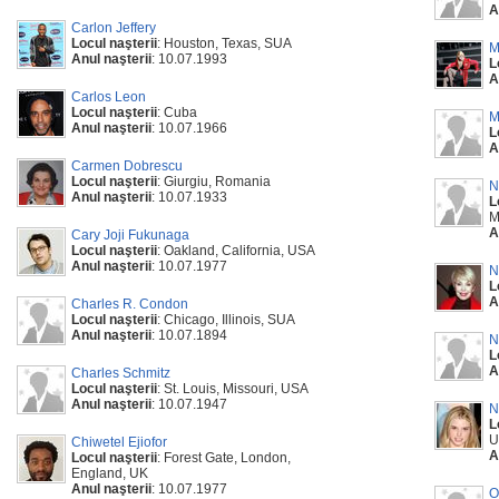
A
Carlon Jeffery
Locul naşterii
: Houston, Texas, SUA
M
Anul naşterii
: 10.07.1993
L
A
Carlos Leon
Locul naşterii
: Cuba
M
Anul naşterii
: 10.07.1966
L
A
Carmen Dobrescu
Locul naşterii
: Giurgiu, Romania
N
Anul naşterii
: 10.07.1933
L
M
A
Cary Joji Fukunaga
Locul naşterii
: Oakland, California, USA
Anul naşterii
: 10.07.1977
N
L
A
Charles R. Condon
Locul naşterii
: Chicago, Illinois, SUA
Anul naşterii
: 10.07.1894
N
L
A
Charles Schmitz
Locul naşterii
: St. Louis, Missouri, USA
Anul naşterii
: 10.07.1947
N
L
U
Chiwetel Ejiofor
A
Locul naşterii
: Forest Gate, London,
England, UK
Anul naşterii
: 10.07.1977
O