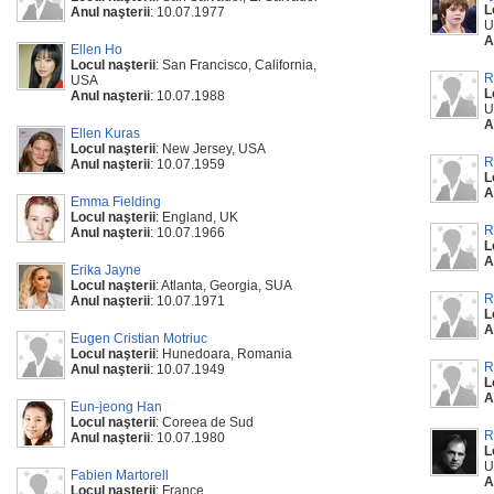
L
Anul naşterii
: 10.07.1977
U
A
Ellen Ho
Locul naşterii
: San Francisco, California,
R
USA
L
Anul naşterii
: 10.07.1988
U
A
Ellen Kuras
Locul naşterii
: New Jersey, USA
R
Anul naşterii
: 10.07.1959
L
A
Emma Fielding
Locul naşterii
: England, UK
R
Anul naşterii
: 10.07.1966
L
A
Erika Jayne
Locul naşterii
: Atlanta, Georgia, SUA
R
Anul naşterii
: 10.07.1971
L
A
Eugen Cristian Motriuc
Locul naşterii
: Hunedoara, Romania
R
Anul naşterii
: 10.07.1949
L
A
Eun-jeong Han
Locul naşterii
: Coreea de Sud
R
Anul naşterii
: 10.07.1980
L
U
Fabien Martorell
A
Locul naşterii
: France