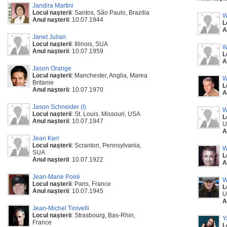
Jandira Martini
Locul naşterii
: Santos, São Paulo, Brazilia
W
Anul naşterii
: 10.07.1944
L
A
Janet Julian
Locul naşterii
: Illinois, SUA
W
Anul naşterii
: 10.07.1959
L
A
Jason Orange
Locul naşterii
: Manchester, Anglia, Marea
W
Britanie
L
Anul naşterii
: 10.07.1970
A
Jason Schneider (I)
W
Locul naşterii
: St. Louis, Missouri, USA
L
Anul naşterii
: 10.07.1947
U
A
Jean Kerr
Locul naşterii
: Scranton, Pennsylvania,
W
SUA
L
Anul naşterii
: 10.07.1922
A
Jean-Marie Poiré
W
Locul naşterii
: Paris, France
L
Anul naşterii
: 10.07.1945
U
A
Jean-Michel Tinivelli
Locul naşterii
: Strasbourg, Bas-Rhin,
Y
France
L