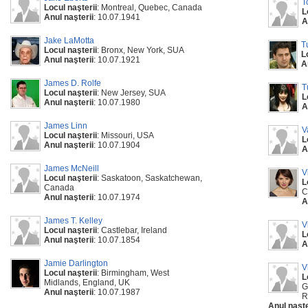
T
Locul naşterii
: Montreal, Quebec, Canada
L
Anul naşterii
: 10.07.1941
A
Jake LaMotta
T
Locul naşterii
: Bronx, New York, SUA
L
Anul naşterii
: 10.07.1921
A
James D. Rolfe
T
Locul naşterii
: New Jersey, SUA
L
Anul naşterii
: 10.07.1980
A
James Linn
V
Locul naşterii
: Missouri, USA
L
Anul naşterii
: 10.07.1904
A
James McNeill
V
Locul naşterii
: Saskatoon, Saskatchewan,
L
Canada
C
Anul naşterii
: 10.07.1974
A
James T. Kelley
V
Locul naşterii
: Castlebar, Ireland
L
Anul naşterii
: 10.07.1854
A
Jamie Darlington
V
Locul naşterii
: Birmingham, West
L
Midlands, England, UK
G
Anul naşterii
: 10.07.1987
R
Anul naşte