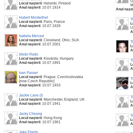
G
Locul naşterii
: Helsinki, Finland
M
Anul naşterii
: 10.07.1914
Anul naşte
Hubert Monteilhet
T
Locul naşterii
: Paris, France
L
Anul naşterii
: 10.07.1928
U
A
Isabela Merced
Locul naşterii
: Cleveland, Ohio, SUA
T
Anul naşterii
: 10.07.2001
L
A
István Rado
Locul naşterii
: Kisvárda, Hungary
T
Anul naşterii
: 10.07.1891
L
A
Ivan Passer
Locul naşterii
: Prague, Czechoslovakia
T
[now Czech Republic]
L
Anul naşterii
: 10.07.1933
A
Jackie Lane (I)
T
Locul naşterii
: Manchester, England, UK
L
Anul naşterii
: 10.07.1941
A
Jacky Cheung
T
Locul naşterii
: Hong Kong
L
Anul naşterii
: 10.07.1961
A
Jake Eberts