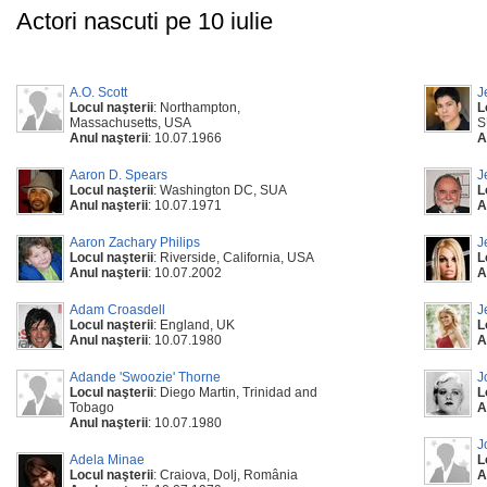
Actori nascuti pe 10 iulie
A.O. Scott
J
Locul naşterii
: Northampton,
L
Massachusetts, USA
S
Anul naşterii
: 10.07.1966
A
Aaron D. Spears
J
Locul naşterii
: Washington DC, SUA
L
Anul naşterii
: 10.07.1971
A
Aaron Zachary Philips
J
Locul naşterii
: Riverside, California, USA
L
Anul naşterii
: 10.07.2002
A
Adam Croasdell
J
Locul naşterii
: England, UK
L
Anul naşterii
: 10.07.1980
A
Adande 'Swoozie' Thorne
J
Locul naşterii
: Diego Martin, Trinidad and
L
Tobago
A
Anul naşterii
: 10.07.1980
J
Adela Minae
L
Locul naşterii
: Craiova, Dolj, România
A