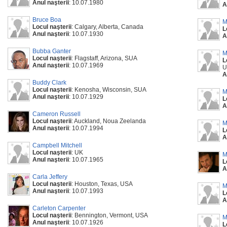
Anul naşterii
: 10.07.1980
A
Bruce Boa
M
Locul naşterii
: Calgary, Alberta, Canada
L
Anul naşterii
: 10.07.1930
A
Bubba Ganter
M
Locul naşterii
: Flagstaff, Arizona, SUA
L
Anul naşterii
: 10.07.1969
U
A
Buddy Clark
Locul naşterii
: Kenosha, Wisconsin, SUA
M
Anul naşterii
: 10.07.1929
L
A
Cameron Russell
Locul naşterii
: Auckland, Noua Zeelanda
M
Anul naşterii
: 10.07.1994
L
A
Campbell Mitchell
Locul naşterii
: UK
M
Anul naşterii
: 10.07.1965
L
A
Carla Jeffery
Locul naşterii
: Houston, Texas, USA
M
Anul naşterii
: 10.07.1993
L
A
Carleton Carpenter
Locul naşterii
: Bennington, Vermont, USA
M
Anul naşterii
: 10.07.1926
L