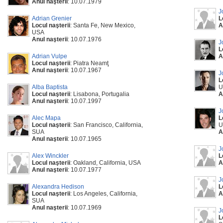
Anul naşterii
: 10.07.1979
J
Adrian Grenier
L
Locul naşterii
: Santa Fe, New Mexico,
A
USA
Anul naşterii
: 10.07.1976
J
L
Adrian Vulpe
A
Locul naşterii
: Piatra Neamţ
Anul naşterii
: 10.07.1967
J
L
Alba Baptista
U
Locul naşterii
: Lisabona, Portugalia
A
Anul naşterii
: 10.07.1997
J
Alec Mapa
L
Locul naşterii
: San Francisco, California,
U
SUA
A
Anul naşterii
: 10.07.1965
J
Alex Winckler
L
Locul naşterii
: Oakland, California, USA
A
Anul naşterii
: 10.07.1977
J
Alexandra Hedison
L
Locul naşterii
: Los Angeles, California,
A
SUA
Anul naşterii
: 10.07.1969
J
L