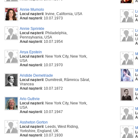
A
Annie Mumolo
L
Locul naşterii
: Irvine, California, USA
L
Anul naşterii
: 10.07.1973
A
Annie Sprinkle
L
Locul naşterii
: Philadelphia,
L
Pennsylvania, USA
U
Anul naşterii
: 10.07.1954
A
Anya Epstein
M
Locul naşterii
: New York City, New York,
A
USA
Anul naşterii
: 10.07.1970
M
L
Aristide Demetriade
A
Locul naşterii
: Dumitresti, Râmnicu Sărat,
Vrancea
Anul naşterii
: 10.07.1872
M
L
A
Arlo Guthrie
Locul naşterii
: New York City, New York,
USA
M
Anul naşterii
: 10.07.1947
L
A
Assheton Gorton
Locul naşterii
: Leeds, West Riding,
M
Yorkshire, England, UK
L
Anul naşterii
: 10.07.1930
A