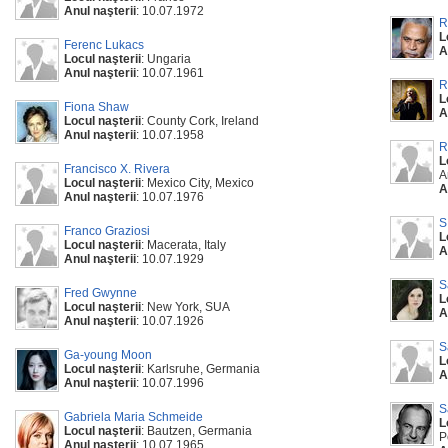
Anul naşterii
: 10.07.1972
R
L
Ferenc Lukacs
A
Locul naşterii
: Ungaria
Anul naşterii
: 10.07.1961
R
L
Fiona Shaw
A
Locul naşterii
: County Cork, Ireland
Anul naşterii
: 10.07.1958
R
L
Francisco X. Rivera
A
Locul naşterii
: Mexico City, Mexico
A
Anul naşterii
: 10.07.1976
S
Franco Graziosi
L
Locul naşterii
: Macerata, Italy
A
Anul naşterii
: 10.07.1929
S
Fred Gwynne
L
Locul naşterii
: New York, SUA
A
Anul naşterii
: 10.07.1926
S
Ga-young Moon
L
Locul naşterii
: Karlsruhe, Germania
A
Anul naşterii
: 10.07.1996
S
Gabriela Maria Schmeide
L
Locul naşterii
: Bautzen, Germania
P
Anul naşterii
: 10.07.1965