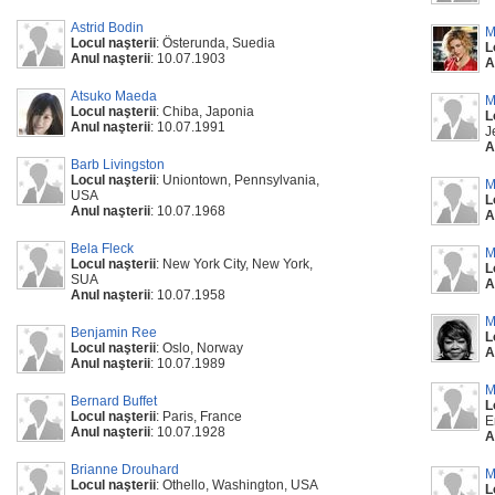
Astrid Bodin
M
Locul naşterii
: Österunda, Suedia
L
Anul naşterii
: 10.07.1903
A
Atsuko Maeda
M
Locul naşterii
: Chiba, Japonia
L
Anul naşterii
: 10.07.1991
J
A
Barb Livingston
Locul naşterii
: Uniontown, Pennsylvania,
M
USA
L
Anul naşterii
: 10.07.1968
A
Bela Fleck
M
Locul naşterii
: New York City, New York,
L
SUA
A
Anul naşterii
: 10.07.1958
M
Benjamin Ree
L
Locul naşterii
: Oslo, Norway
A
Anul naşterii
: 10.07.1989
M
Bernard Buffet
L
Locul naşterii
: Paris, France
E
Anul naşterii
: 10.07.1928
A
Brianne Drouhard
M
Locul naşterii
: Othello, Washington, USA
L