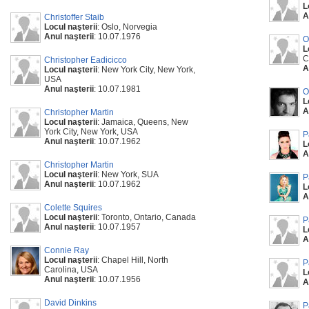
L
A
Christoffer Staib
Locul naşterii
: Oslo, Norvegia
Anul naşterii
: 10.07.1976
O
L
C
Christopher Eadicicco
A
Locul naşterii
: New York City, New York,
USA
Anul naşterii
: 10.07.1981
O
L
A
Christopher Martin
Locul naşterii
: Jamaica, Queens, New
York City, New York, USA
P
Anul naşterii
: 10.07.1962
L
A
Christopher Martin
Locul naşterii
: New York, SUA
P
Anul naşterii
: 10.07.1962
L
A
Colette Squires
Locul naşterii
: Toronto, Ontario, Canada
P
Anul naşterii
: 10.07.1957
L
A
Connie Ray
Locul naşterii
: Chapel Hill, North
P
Carolina, USA
L
Anul naşterii
: 10.07.1956
A
David Dinkins
P