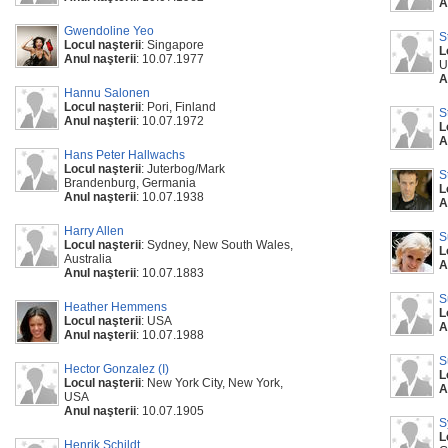
A
Gwendoline Yeo
S
Locul naşterii
: Singapore
L
Anul naşterii
: 10.07.1977
U
A
Hannu Salonen
Locul naşterii
: Pori, Finland
S
Anul naşterii
: 10.07.1972
L
A
Hans Peter Hallwachs
Locul naşterii
: Juterbog/Mark
S
Brandenburg, Germania
L
Anul naşterii
: 10.07.1938
A
Harry Allen
S
Locul naşterii
: Sydney, New South Wales,
L
Australia
A
Anul naşterii
: 10.07.1883
S
Heather Hemmens
L
Locul naşterii
: USA
A
Anul naşterii
: 10.07.1988
S
Hector Gonzalez (I)
L
Locul naşterii
: New York City, New York,
A
USA
Anul naşterii
: 10.07.1905
S
L
Henrik Schildt