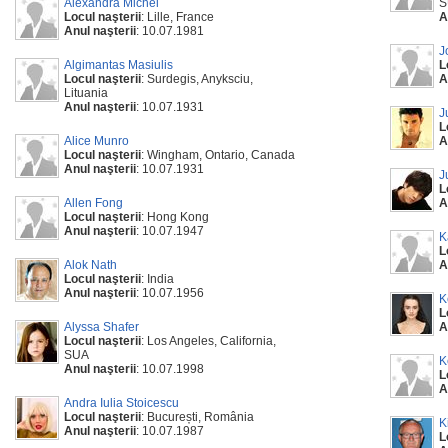
Alexandra Michel
S
Locul naşterii
: Lille, France
A
Anul naşterii
: 10.07.1981
J
Algimantas Masiulis
L
Locul naşterii
: Surdegis, Anyksciu,
A
Lituania
Anul naşterii
: 10.07.1931
J
L
Alice Munro
A
Locul naşterii
: Wingham, Ontario, Canada
Anul naşterii
: 10.07.1931
J
L
Allen Fong
A
Locul naşterii
: Hong Kong
Anul naşterii
: 10.07.1947
K
L
Alok Nath
A
Locul naşterii
: India
Anul naşterii
: 10.07.1956
K
L
Alyssa Shafer
A
Locul naşterii
: Los Angeles, California,
SUA
K
Anul naşterii
: 10.07.1998
L
A
Andra Iulia Stoicescu
Locul naşterii
: București, România
K
Anul naşterii
: 10.07.1987
L