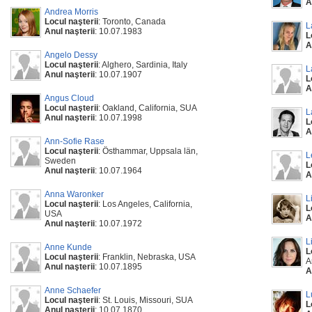
A
Andrea Morris
Locul naşterii
: Toronto, Canada
L
Anul naşterii
: 10.07.1983
L
A
Angelo Dessy
Locul naşterii
: Alghero, Sardinia, Italy
L
Anul naşterii
: 10.07.1907
L
A
Angus Cloud
Locul naşterii
: Oakland, California, SUA
L
Anul naşterii
: 10.07.1998
L
A
Ann-Sofie Rase
Locul naşterii
: Östhammar, Uppsala län,
L
Sweden
L
Anul naşterii
: 10.07.1964
A
Anna Waronker
L
Locul naşterii
: Los Angeles, California,
L
USA
A
Anul naşterii
: 10.07.1972
L
Anne Kunde
L
Locul naşterii
: Franklin, Nebraska, USA
A
Anul naşterii
: 10.07.1895
A
Anne Schaefer
L
Locul naşterii
: St. Louis, Missouri, SUA
L
Anul naşterii
: 10.07.1870