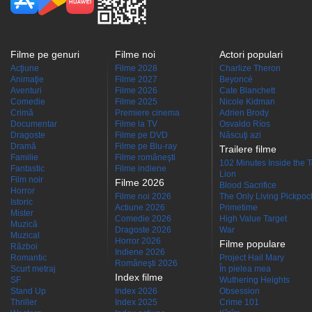
Filme pe genuri
Filme noi
Actori populari
Acţiune
Filme 2028
Charlize Theron
Animaţie
Filme 2027
Beyoncé
Aventuri
Filme 2026
Cate Blanchett
Comedie
Filme 2025
Nicole Kidman
Crimă
Premiere cinema
Adrien Brody
Documentar
Filme la TV
Osvaldo Ríos
Dragoste
Filme pe DVD
Născuţi azi
Dramă
Filme pe Blu-ray
Trailere filme
Familie
Filme româneşti
102 Minutes Inside the 
Fantastic
Filme indiene
Lion
Film noir
Filme 2026
Blood Sacrifice
Horror
Filme noi 2026
The Only Living Pickpocke
Istoric
Actiune 2026
Primetime
Mister
Comedie 2026
High Value Target
Muzică
Dragoste 2026
War
Muzical
Horror 2026
Filme populare
Război
Indiene 2026
Romantic
Project Hail Mary
Româneşti 2026
Scurt metraj
În pielea mea
Index filme
SF
Wuthering Heights
Stand Up
Index 2026
Obsession
Thriller
Index 2025
Crime 101