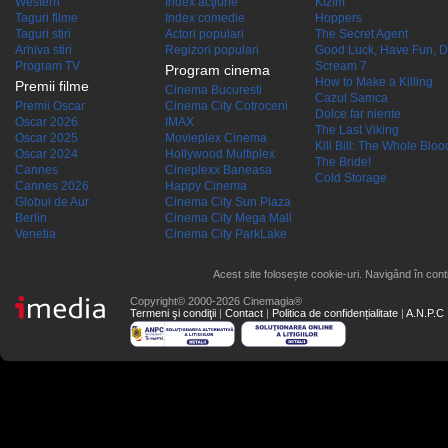
Western
Index acţiune
Kîzîm
Taguri filme
Index comedie
Hoppers
Taguri stiri
Actori populari
The Secret Agent
Arhiva stiri
Regizori populari
Good Luck, Have Fun, D
Program TV
Scream 7
Program cinema
How to Make a Killing
Premii filme
Cinema Bucuresti
Cazul Samca
Premii Oscar
Cinema City Cotroceni
Dolce far niente
Oscar 2026
IMAX
The Last Viking
Oscar 2025
Movieplex Cinema
Kill Bill: The Whole Blood
Oscar 2024
Hollywood Multiplex
The Bride!
Cannes
Cineplexx Baneasa
Cold Storage
Cannes 2026
Happy Cinema
Globul de Aur
Cinema City Sun Plaza
Berlin
Cinema City Mega Mall
Venetia
Cinema City ParkLake
Acest site folosește cookie-uri. Navigând în conti
Copyright© 2000-2026 Cinemagia®
Termeni şi condiţii
|
Contact
|
Politica de confidențialitate
|
A.N.P.C