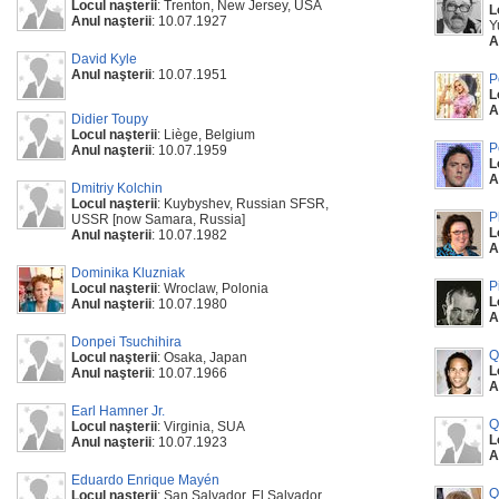
Locul naşterii
: Trenton, New Jersey, USA
L
Anul naşterii
: 10.07.1927
Y
A
David Kyle
Anul naşterii
: 10.07.1951
P
L
A
Didier Toupy
Locul naşterii
: Liège, Belgium
P
Anul naşterii
: 10.07.1959
L
A
Dmitriy Kolchin
Locul naşterii
: Kuybyshev, Russian SFSR,
P
USSR [now Samara, Russia]
L
Anul naşterii
: 10.07.1982
A
Dominika Kluzniak
P
Locul naşterii
: Wroclaw, Polonia
L
Anul naşterii
: 10.07.1980
A
Donpei Tsuchihira
Q
Locul naşterii
: Osaka, Japan
L
Anul naşterii
: 10.07.1966
A
Earl Hamner Jr.
Q
Locul naşterii
: Virginia, SUA
L
Anul naşterii
: 10.07.1923
A
Eduardo Enrique Mayén
Q
Locul naşterii
: San Salvador, El Salvador