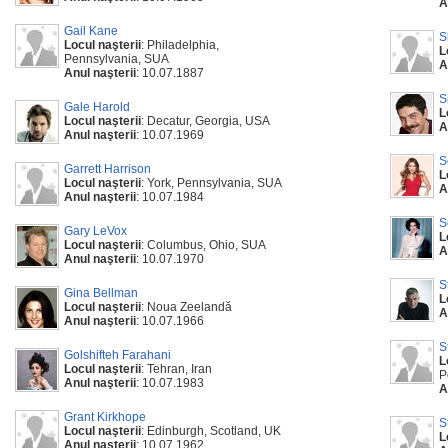
A
Gail Kane
S
Locul naşterii
: Philadelphia,
L
Pennsylvania, SUA
A
Anul naşterii
: 10.07.1887
S
Gale Harold
L
Locul naşterii
: Decatur, Georgia, USA
A
Anul naşterii
: 10.07.1969
S
Garrett Harrison
L
Locul naşterii
: York, Pennsylvania, SUA
A
Anul naşterii
: 10.07.1984
S
Gary LeVox
L
Locul naşterii
: Columbus, Ohio, SUA
A
Anul naşterii
: 10.07.1970
S
Gina Bellman
L
Locul naşterii
: Noua Zeelandă
A
Anul naşterii
: 10.07.1966
S
Golshifteh Farahani
L
Locul naşterii
: Tehran, Iran
P
Anul naşterii
: 10.07.1983
A
Grant Kirkhope
S
Locul naşterii
: Edinburgh, Scotland, UK
L
Anul naşterii
: 10.07.1962