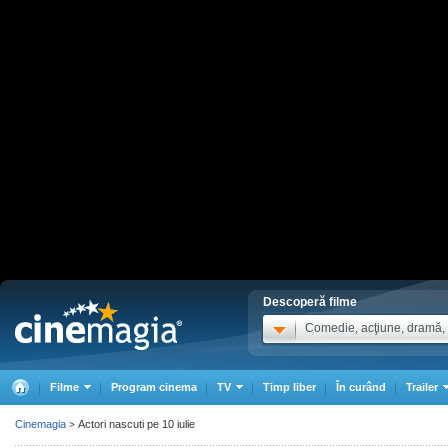
Descoperă filme
Comedie, acţiune, dramă, .
Filme
Program cinema
TV
Timp liber
În curând
Trailer
Cinemagia
Actori nascuti pe 10 iulie
>