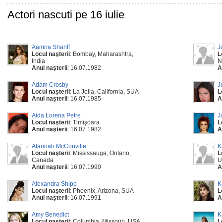
Actori nascuti pe 16 iulie
Aamna Shariff
J
Locul naşterii
: Bombay, Maharashtra,
L
India
N
Anul naşterii
: 16.07.1982
A
Adam Crosby
J
Locul naşterii
: La Jolla, California, SUA
L
Anul naşterii
: 16.07.1985
A
Aida Lorena Petre
J
Locul naşterii
: Timişoara
L
Anul naşterii
: 16.07.1982
A
Alannah McConville
K
Locul naşterii
: Mississauga, Ontario,
L
Canada
U
Anul naşterii
: 16.07.1990
A
Alexandra Shipp
K
Locul naşterii
: Phoenix, Arizona, SUA
L
Anul naşterii
: 16.07.1991
A
Amy Benedict
K
Locul naşterii
: Columbia, Missouri, USA
L