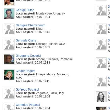
Anul naşterii
: 16.07.1955
S
George Hilton
L
Locul naşterii
: Montevideo, Uruguay
U
Anul naşterii
: 16.07.1934
A
Georges Chamchoum
S
Locul naşterii
: Niger
L
Anul naşterii
: 16.07.1946
A
Gertrude Claire
S
Locul naşterii
: Chicago, Illinois, USA
L
Anul naşterii
: 16.07.1852
H
A
Gheorghe Cozorici
Locul naşterii
: Arbore, Suceava, România
S
Anul naşterii
: 16.07.1933
L
U
A
Ginger Rogers
Locul naşterii
: Independence, Missouri,
SUA
S
Anul naşterii
: 16.07.1911
L
A
Goffredo Petrassi
Locul naşterii
: Zagarolo, Lazio, Italy
S
Anul naşterii
: 16.07.1904
L
A
Gofreddo Petrassi
Anul naşterii
: 16.07.1904
S