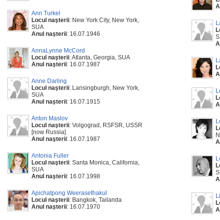
A
Ann Turkel
Locul naşterii
: New York City, New York,
L
SUA
L
Anul naşterii
: 16.07.1946
S
A
AnnaLynne McCord
Locul naşterii
: Atlanta, Georgia, SUA
L
Anul naşterii
: 16.07.1987
L
A
Anne Darling
Locul naşterii
: Lansingburgh, New York,
L
SUA
L
Anul naşterii
: 16.07.1915
A
Anton Maslov
L
Locul naşterii
: Volgograd, RSFSR, USSR
L
[now Russia]
N
Anul naşterii
: 16.07.1987
A
Antonia Fuller
L
Locul naşterii
: Santa Monica, California,
L
SUA
S
Anul naşterii
: 16.07.1998
A
Apichatpong Weerasethakul
L
Locul naşterii
: Bangkok, Tailanda
L
Anul naşterii
: 16.07.1970
A