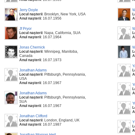
Jerry Doyle
W
Locul naşterii
: Brooklyn, New York, USA
L
Anul naşterii
: 16.07.1956
A
Jf Pryor
W
Locul naşterii
: Napa, California, SUA
L
Anul naşterii
: 16.07.1964
A
Jonas Chernick
W
Locul naşterii
: Winnipeg, Manitoba,
L
Canada
A
Anul naşterii
: 16.07.1973
Y
Jonathan Adams
L
Locul naşterii
: Pittsburgh, Pennsylvania,
A
USA
Anul naşterii
: 16.07.1967
Y
L
Jonathan Adams
A
Locul naşterii
: Pittsburgh, Pennsylvania,
SUA
Y
Anul naşterii
: 16.07.1967
L
A
Jonathan Clifford
Locul naşterii
: London, England, UK
Y
Anul naşterii
: 16.07.1987
L
A
Jonathan Morgan Heit