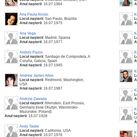
Anul naşterii
: 16.07.1964
A
Ana Paula Arosio
K
Locul naşterii
: Sao Paulo, Brazilia
L
Anul naşterii
: 16.07.1975
A
Ana Vega
K
Locul naşterii
: Madrid, Spania
L
Anul naşterii
: 16.07.1977
A
Andrés Pazos
K
Locul naşterii
: Santiago de Compostela, A
L
Coruña, Galicia, Spain
A
Anul naşterii
: 16.07.1945
K
Andrew James Allen
L
Locul naşterii
: Redmond, Washington,
A
USA
Anul naşterii
: 16.07.1987
K
L
Andrzej Zawada
A
Locul naşterii
: Allenstein, East Prussia,
Germany [now Olsztyn, Warminsko-
K
Mazurskie, Poland]
L
Anul naşterii
: 16.07.1928
U
A
Andy Tauke
Locul naşterii
: California, USA
K
Anul naşterii
: 16.07.1976
L