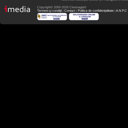
Copyright© 2000-2026 Cinemagia®
Termeni şi condiţii
|
Contact
|
Politica de confidențialitate
|
A.N.P.C