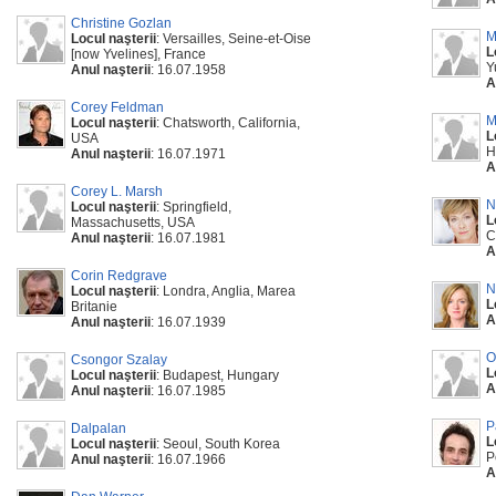
Christine Gozlan
M
Locul naşterii
: Versailles, Seine-et-Oise
L
[now Yvelines], France
Y
Anul naşterii
: 16.07.1958
A
Corey Feldman
M
Locul naşterii
: Chatsworth, California,
L
USA
H
Anul naşterii
: 16.07.1971
A
Corey L. Marsh
N
Locul naşterii
: Springfield,
L
Massachusetts, USA
C
Anul naşterii
: 16.07.1981
A
Corin Redgrave
N
Locul naşterii
: Londra, Anglia, Marea
L
Britanie
A
Anul naşterii
: 16.07.1939
O
Csongor Szalay
L
Locul naşterii
: Budapest, Hungary
A
Anul naşterii
: 16.07.1985
P
Dalpalan
L
Locul naşterii
: Seoul, South Korea
P
Anul naşterii
: 16.07.1966
A