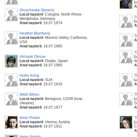
L
A
Gruschenka Stevens
Locul naşterii
: Cologne, North Rhine-
S
Westphalia, Germany
L
Anul naşterii
: 16.07.1974
A
Heather Blumberg
T
Locul naşterii
: Moreno Valley, California,
A
USA
Anul naşterii
: 16.07.1985
T
Hiroyuki Onoue
L
Locul naşterii
: Osaka, Japan
W
Anul naşterii
: 16.07.1985
A
Hollis Irving
T
Locul naşterii
: SUA
L
Anul naşterii
: 16.07.1916
A
Ildikó Béres
T
Locul naşterii
: Beregovo, USSR [now
L
Ukraine]
S
Anul naşterii
: 16.07.1977
A
Irene Prador
T
Locul naşterii
: Vienna, Austria
L
Anul naşterii
: 16.07.1911
C
A
Irene Visedo