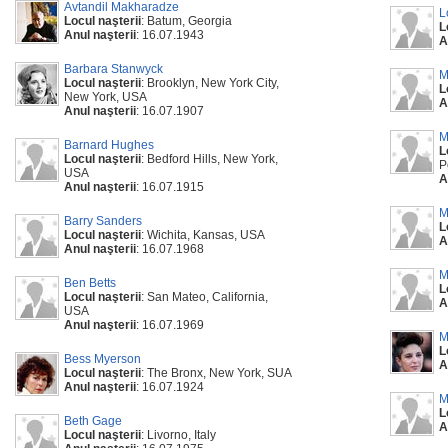
Avtandil Makharadze
L
Locul naşterii
: Batum, Georgia
L
Anul naşterii
: 16.07.1943
A
Barbara Stanwyck
M
Locul naşterii
: Brooklyn, New York City,
L
New York, USA
A
Anul naşterii
: 16.07.1907
M
Barnard Hughes
L
Locul naşterii
: Bedford Hills, New York,
P
USA
A
Anul naşterii
: 16.07.1915
M
Barry Sanders
L
Locul naşterii
: Wichita, Kansas, USA
A
Anul naşterii
: 16.07.1968
M
Ben Betts
L
Locul naşterii
: San Mateo, California,
A
USA
Anul naşterii
: 16.07.1969
M
L
Bess Myerson
A
Locul naşterii
: The Bronx, New York, SUA
Anul naşterii
: 16.07.1924
M
L
Beth Gage
A
Locul naşterii
: Livorno, Italy