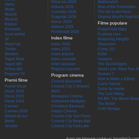
Filme noi 2026
Motherwitch
Istoric
Actiune 2026
Rise of the Footsoldier:..
Mister
Comedie 2026
The Girl in the River
Muzică
Dragoste 2026
Virginia Woolf's Night &
Muzical
Horror 2026
Filme populare
Război
Indiene 2026
Romantic
Project Hail Mary
Româneşti 2026
Scurt metraj
În pielea mea
Index filme
SF
Wuthering Heights
Stand Up
Index 2026
Obsession
Thriller
Index 2025
Crime 101
Western
Index acţiune
Kîzîm
Taguri filme
Index comedie
Hoppers
Taguri stiri
Actori populari
The Secret Agent
Arhiva stiri
Regizori populari
Good Luck, Have Fun, D
Program TV
Scream 7
Program cinema
How to Make a Killing
Premii filme
Cinema Bucuresti
Cazul Samca
Premii Oscar
Cinema City Cotroceni
Dolce far niente
Oscar 2026
IMAX
The Last Viking
Oscar 2025
Movieplex Cinema
Kill Bill: The Whole Blood
Oscar 2024
Hollywood Multiplex
The Bride!
Cannes
Cineplexx Baneasa
Cold Storage
Cannes 2026
Happy Cinema
Globul de Aur
Cinema City Sun Plaza
Berlin
Cinema City Mega Mall
Venetia
Cinema City ParkLake
Acest site folosește cookie-uri. Navigând în conti