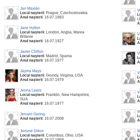
Jan Maxián
V
Locul naşterii
: Prague, Czechoslovakia
L
Anul naşterii
: 16.07.1983
U
A
Jane Hylton
Locul naşterii
: London, Anglia, Marea
V
Britanie
L
Anul naşterii
: 16.07.1927
A
Javier Chillon
V
Locul naşterii
: Madrid, Spania
L
Anul naşterii
: 16.07.1977
A
Jayma Mays
V
Locul naşterii
: Grundy, Virginia, USA
L
Anul naşterii
: 16.07.1979
A
Jenna Lewis
V
Locul naşterii
: Franklin, New Hampshire,
L
SUA
A
Anul naşterii
: 16.07.1977
W
Jensen Gering
L
Anul naşterii
: 16.07.2008
A
Jerome Dillon
W
Locul naşterii
: Columbus, Ohio, USA
L
Anul naşterii
: 16.07.1969
A