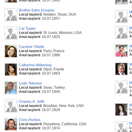
Anul naşterii
: 16.07.1991
A
Brother Eden Douglas
M
Locul naşterii
: Newton, Texas, SUA
A
Anul naşterii
: 16.07.1957
M
Cal Tjader
L
Locul naşterii
: St. Louis, Missouri, USA
A
Anul naşterii
: 16.07.1925
M
Caroline Tillette
L
Locul naşterii
: Paris, France
A
Anul naşterii
: 16.07.1988
M
Catherine Wilkening
L
Locul naşterii
: Dijon, Franta
A
Anul naşterii
: 16.07.1963
M
Çetin Tekindor
L
Locul naşterii
: Sivas, Turkey
S
Anul naşterii
: 16.07.1945
A
Charles H. Joffe
M
Locul naşterii
: Brooklyn, New York, USA
L
Anul naşterii
: 16.07.1929
A
Chris Pontius
M
Locul naşterii
: Pasadena, California, USA
L
Anul naşterii
: 16.07.1974
A