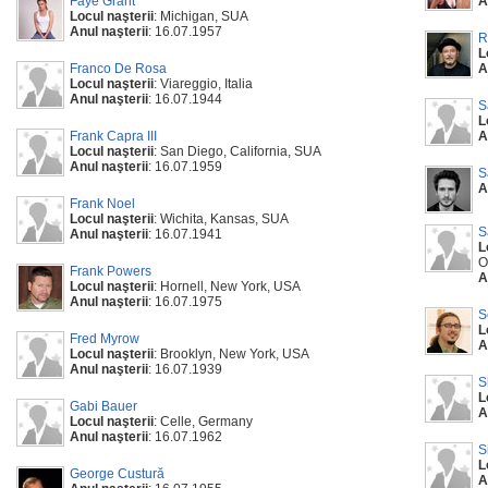
Faye Grant
A
Locul naşterii
: Michigan, SUA
Anul naşterii
: 16.07.1957
R
L
Franco De Rosa
A
Locul naşterii
: Viareggio, Italia
Anul naşterii
: 16.07.1944
S
L
Frank Capra III
A
Locul naşterii
: San Diego, California, SUA
Anul naşterii
: 16.07.1959
S
A
Frank Noel
Locul naşterii
: Wichita, Kansas, SUA
S
Anul naşterii
: 16.07.1941
L
O
Frank Powers
A
Locul naşterii
: Hornell, New York, USA
Anul naşterii
: 16.07.1975
S
L
Fred Myrow
A
Locul naşterii
: Brooklyn, New York, USA
Anul naşterii
: 16.07.1939
S
L
Gabi Bauer
A
Locul naşterii
: Celle, Germany
Anul naşterii
: 16.07.1962
S
L
George Custură
A