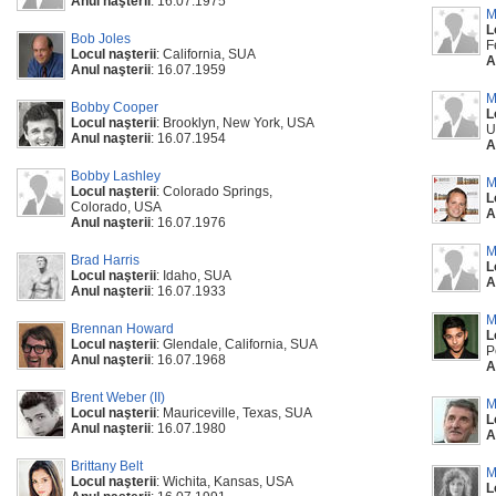
Anul naşterii
: 16.07.1975
M
L
Bob Joles
F
Locul naşterii
: California, SUA
A
Anul naşterii
: 16.07.1959
M
Bobby Cooper
L
Locul naşterii
: Brooklyn, New York, USA
U
Anul naşterii
: 16.07.1954
A
Bobby Lashley
M
Locul naşterii
: Colorado Springs,
L
Colorado, USA
A
Anul naşterii
: 16.07.1976
M
Brad Harris
L
Locul naşterii
: Idaho, SUA
A
Anul naşterii
: 16.07.1933
M
Brennan Howard
L
Locul naşterii
: Glendale, California, SUA
P
Anul naşterii
: 16.07.1968
A
Brent Weber (II)
M
Locul naşterii
: Mauriceville, Texas, SUA
L
Anul naşterii
: 16.07.1980
A
Brittany Belt
M
Locul naşterii
: Wichita, Kansas, USA
L