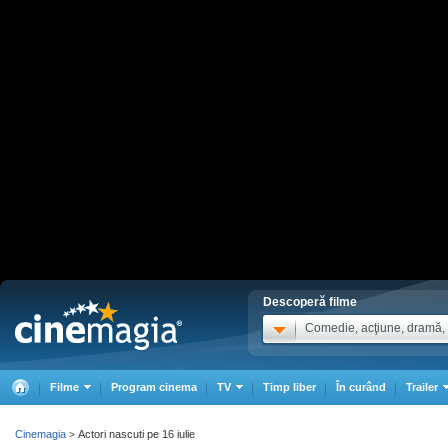
Descoperă filme
Comedie, acţiune, dramă, .
Filme
Program cinema
TV
Timp liber
În curând
Trailer
Cinemagia
Actori nascuti pe 16 iulie
>