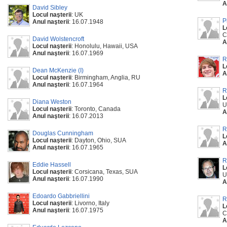
A
David Sibley
Locul naşterii
: UK
P
Anul naşterii
: 16.07.1948
L
C
David Wolstencroft
A
Locul naşterii
: Honolulu, Hawaii, USA
Anul naşterii
: 16.07.1969
R
L
Dean McKenzie (I)
A
Locul naşterii
: Birmingham, Anglia, RU
Anul naşterii
: 16.07.1964
R
L
Diana Weston
U
Locul naşterii
: Toronto, Canada
A
Anul naşterii
: 16.07.2013
R
Douglas Cunningham
L
Locul naşterii
: Dayton, Ohio, SUA
A
Anul naşterii
: 16.07.1965
R
Eddie Hassell
L
Locul naşterii
: Corsicana, Texas, SUA
U
Anul naşterii
: 16.07.1990
A
Edoardo Gabbriellini
R
Locul naşterii
: Livorno, Italy
L
Anul naşterii
: 16.07.1975
C
A