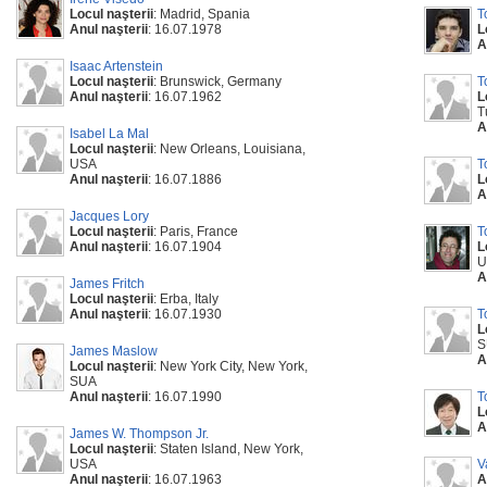
Locul naşterii
: Madrid, Spania
T
Anul naşterii
: 16.07.1978
L
A
Isaac Artenstein
Locul naşterii
: Brunswick, Germany
T
Anul naşterii
: 16.07.1962
L
T
A
Isabel La Mal
Locul naşterii
: New Orleans, Louisiana,
USA
T
Anul naşterii
: 16.07.1886
L
A
Jacques Lory
Locul naşterii
: Paris, France
T
Anul naşterii
: 16.07.1904
L
U
A
James Fritch
Locul naşterii
: Erba, Italy
Anul naşterii
: 16.07.1930
T
L
S
James Maslow
A
Locul naşterii
: New York City, New York,
SUA
Anul naşterii
: 16.07.1990
T
L
A
James W. Thompson Jr.
Locul naşterii
: Staten Island, New York,
USA
V
Anul naşterii
: 16.07.1963
A