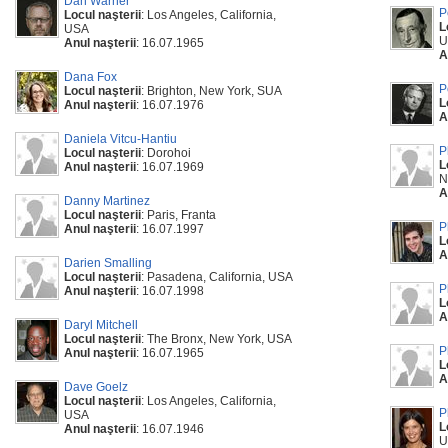
Dan Warner
P
Locul naşterii
: Los Angeles, California,
L
USA
U
Anul naşterii
: 16.07.1965
A
Dana Fox
P
Locul naşterii
: Brighton, New York, SUA
L
Anul naşterii
: 16.07.1976
A
Daniela Vitcu-Hantiu
P
Locul naşterii
: Dorohoi
L
Anul naşterii
: 16.07.1969
N
A
Danny Martinez
Locul naşterii
: Paris, Franta
P
Anul naşterii
: 16.07.1997
L
A
Darien Smalling
Locul naşterii
: Pasadena, California, USA
P
Anul naşterii
: 16.07.1998
L
A
Daryl Mitchell
Locul naşterii
: The Bronx, New York, USA
P
Anul naşterii
: 16.07.1965
L
A
Dave Goelz
Locul naşterii
: Los Angeles, California,
P
USA
L
Anul naşterii
: 16.07.1946
U