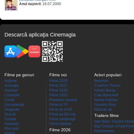
Anul naşterii
: 16.07.2000
Descarcă aplicaţia Cinemagia
Filme pe genuri
Filme noi
Actori populari
Acţiune
Filme 2028
Beyoncé
Animaţie
Filme 2027
Charlize Theron
Aventuri
Filme 2026
Adrien Brody
Comedie
Filme 2025
Cate Blanchett
Crimă
Premiere cinema
Nicole Kidman
Documentar
Filme la TV
Osvaldo Ríos
Dragoste
Filme pe DVD
Născuţi azi
Dramă
Filme pe Blu-ray
Trailere filme
Familie
Filme româneşti
Star Wars: Visions Presen
Fantastic
Filme indiene
Big Chicken: A Fast Food
Film noir
Filme 2026
Phenomena
Horror