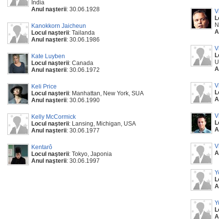
India
Anul naşterii
: 30.06.1928
V
L
N
Kanokkorn Jaicheun
A
Locul naşterii
: Tailanda
Anul naşterii
: 30.06.1986
V
L
Kate Luyben
U
Locul naşterii
: Canada
A
Anul naşterii
: 30.06.1972
V
Keli Price
L
Locul naşterii
: Manhattan, New York, SUA
A
Anul naşterii
: 30.06.1990
V
Kelly McCormick
L
Locul naşterii
: Lansing, Michigan, USA
A
Anul naşterii
: 30.06.1977
V
Kentarô
A
Locul naşterii
: Tokyo, Japonia
Anul naşterii
: 30.06.1997
Y
L
A
Y
L
A