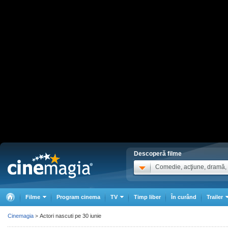
Descoperă filme
Comedie, acţiune, dramă, .
Filme
Program cinema
TV
Timp liber
În curând
Trailer
Cinemagia
Actori nascuti pe 30 iunie
>