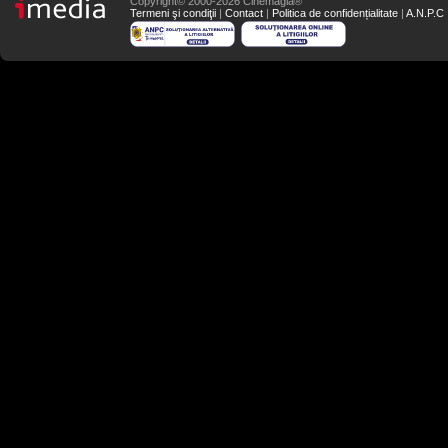
Copyright© 2000-2026 Cinemagia®
Termeni şi condiţii
|
Contact
|
Politica de confidențialitate
|
A.N.P.C