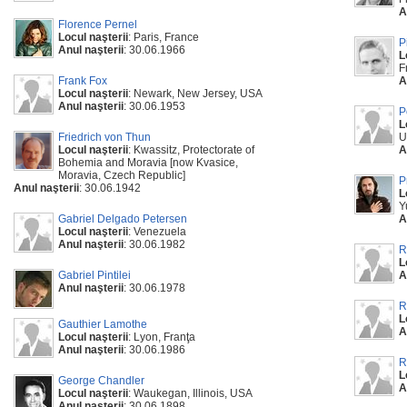
A
Florence Pernel
Locul naşterii
: Paris, France
P
Anul naşterii
: 30.06.1966
L
F
Frank Fox
A
Locul naşterii
: Newark, New Jersey, USA
Anul naşterii
: 30.06.1953
P
L
Friedrich von Thun
U
Locul naşterii
: Kwassitz, Protectorate of
A
Bohemia and Moravia [now Kvasice,
Moravia, Czech Republic]
P
Anul naşterii
: 30.06.1942
L
Y
Gabriel Delgado Petersen
A
Locul naşterii
: Venezuela
Anul naşterii
: 30.06.1982
R
L
Gabriel Pintilei
A
Anul naşterii
: 30.06.1978
R
L
Gauthier Lamothe
A
Locul naşterii
: Lyon, Franţa
Anul naşterii
: 30.06.1986
R
L
George Chandler
A
Locul naşterii
: Waukegan, Illinois, USA
Anul naşterii
: 30.06.1898