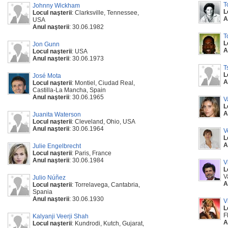
T
Johnny Wickham
L
Locul naşterii
: Clarksville, Tennessee,
A
USA
Anul naşterii
: 30.06.1982
T
L
Jon Gunn
A
Locul naşterii
: USA
Anul naşterii
: 30.06.1973
T
L
José Mota
A
Locul naşterii
: Montiel, Ciudad Real,
Castilla-La Mancha, Spain
Anul naşterii
: 30.06.1965
V
L
A
Juanita Waterson
Locul naşterii
: Cleveland, Ohio, USA
Anul naşterii
: 30.06.1964
V
L
A
Julie Engelbrecht
Locul naşterii
: Paris, France
Anul naşterii
: 30.06.1984
V
L
V
Julio Núñez
A
Locul naşterii
: Torrelavega, Cantabria,
Spania
Anul naşterii
: 30.06.1930
V
L
F
Kalyanji Veerji Shah
A
Locul naşterii
: Kundrodi, Kutch, Gujarat,