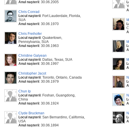
Anul naşterii
: 30.06.2005
L
Y
A
Chris Conrad
Locul naşterii
: Fort Lauderdale, Florida,
SUA
M
Anul naşterii
: 30.06.1970
L
C
A
Chris Freihofer
Locul naşterii
: Quakertown,
Pennsylvania, SUA
M
Anul naşterii
: 30.06.1963
L
A
Christine Galyean
Locul naşterii
: Dallas, Texas, SUA
M
Anul naşterii
: 30.06.1997
L
A
Christopher Jacot
Locul naşterii
: Toronto, Ontario, Canada
N
Anul naşterii
: 30.06.1979
L
A
Chun Ip
Locul naşterii
: Foshan, Guangdong,
N
China
L
Anul naşterii
: 30.06.1924
A
Clyde Bruckman
N
Locul naşterii
: San Bernardino, California,
L
USA
A
Anul naşterii
: 30.06.1894