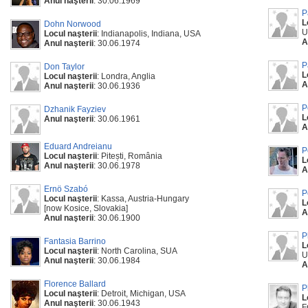
Anul naşterii
: 30.06.1969
P
L
Dohn Norwood
U
Locul naşterii
: Indianapolis, Indiana, USA
A
Anul naşterii
: 30.06.1974
P
Don Taylor
L
Locul naşterii
: Londra, Anglia
A
Anul naşterii
: 30.06.1936
P
Dzhanik Fayziev
L
Anul naşterii
: 30.06.1961
A
Eduard Andreianu
P
Locul naşterii
: Pitești, România
L
Anul naşterii
: 30.06.1978
A
Ernö Szabó
P
Locul naşterii
: Kassa, Austria-Hungary
L
[now Kosice, Slovakia]
A
Anul naşterii
: 30.06.1900
P
Fantasia Barrino
L
Locul naşterii
: North Carolina, SUA
U
Anul naşterii
: 30.06.1984
A
Florence Ballard
P
Locul naşterii
: Detroit, Michigan, USA
L
Anul naşterii
: 30.06.1943
F