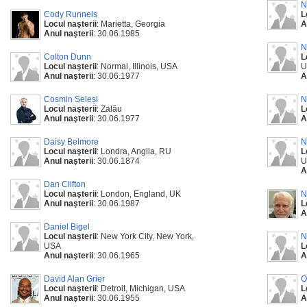
N
Cody Runnels
L
Locul naşterii
: Marietta, Georgia
A
Anul naşterii
: 30.06.1985
N
Colton Dunn
L
Locul naşterii
: Normal, Illinois, USA
U
Anul naşterii
: 30.06.1977
A
Cosmin Seleși
N
Locul naşterii
: Zalău
L
Anul naşterii
: 30.06.1977
A
Daisy Belmore
N
Locul naşterii
: Londra, Anglia, RU
L
Anul naşterii
: 30.06.1874
U
A
Dan Clifton
Locul naşterii
: London, England, UK
N
Anul naşterii
: 30.06.1987
L
A
Daniel Bigel
Locul naşterii
: New York City, New York,
N
USA
L
Anul naşterii
: 30.06.1965
A
David Alan Grier
O
Locul naşterii
: Detroit, Michigan, USA
L
Anul naşterii
: 30.06.1955
A