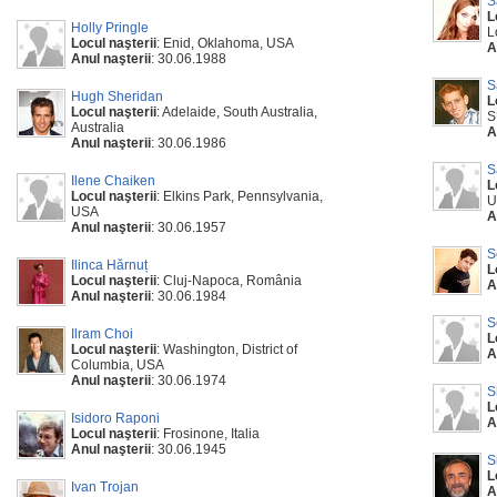
S
L
Holly Pringle
L
Locul naşterii
: Enid, Oklahoma, USA
A
Anul naşterii
: 30.06.1988
S
Hugh Sheridan
L
Locul naşterii
: Adelaide, South Australia,
S
Australia
A
Anul naşterii
: 30.06.1986
S
Ilene Chaiken
L
Locul naşterii
: Elkins Park, Pennsylvania,
U
USA
A
Anul naşterii
: 30.06.1957
S
Ilinca Hărnuț
L
Locul naşterii
: Cluj-Napoca, România
A
Anul naşterii
: 30.06.1984
S
Ilram Choi
L
Locul naşterii
: Washington, District of
A
Columbia, USA
Anul naşterii
: 30.06.1974
S
L
Isidoro Raponi
A
Locul naşterii
: Frosinone, Italia
Anul naşterii
: 30.06.1945
S
L
Ivan Trojan
A