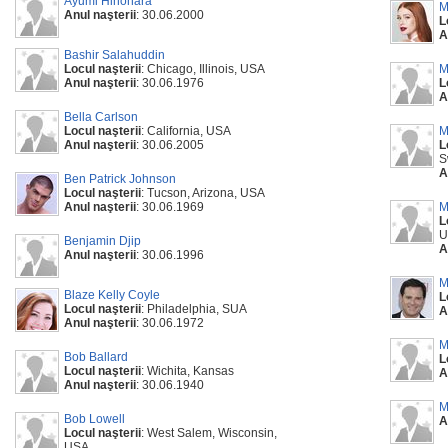
Ayumi Hinohara
M
Anul naşterii
: 30.06.2000
L
A
Bashir Salahuddin
Locul naşterii
: Chicago, Illinois, USA
M
Anul naşterii
: 30.06.1976
L
A
Bella Carlson
Locul naşterii
: California, USA
M
Anul naşterii
: 30.06.2005
L
S
A
Ben Patrick Johnson
Locul naşterii
: Tucson, Arizona, USA
Anul naşterii
: 30.06.1969
M
L
U
Benjamin Djip
A
Anul naşterii
: 30.06.1996
M
Blaze Kelly Coyle
L
Locul naşterii
: Philadelphia, SUA
A
Anul naşterii
: 30.06.1972
M
Bob Ballard
L
Locul naşterii
: Wichita, Kansas
A
Anul naşterii
: 30.06.1940
M
Bob Lowell
A
Locul naşterii
: West Salem, Wisconsin,
USA