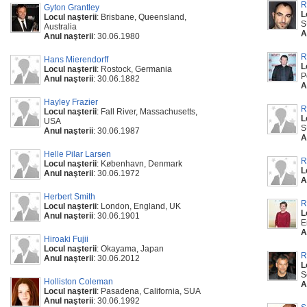
R
Gyton Grantley
L
Locul naşterii
: Brisbane, Queensland,
S
Australia
A
Anul naşterii
: 30.06.1980
R
Hans Mierendorff
L
Locul naşterii
: Rostock, Germania
P
Anul naşterii
: 30.06.1882
A
Hayley Frazier
R
Locul naşterii
: Fall River, Massachusetts,
L
USA
S
Anul naşterii
: 30.06.1987
A
Helle Pilar Larsen
R
Locul naşterii
: København, Denmark
L
Anul naşterii
: 30.06.1972
A
Herbert Smith
R
Locul naşterii
: London, England, UK
L
Anul naşterii
: 30.06.1901
E
A
Hiroaki Fujii
Locul naşterii
: Okayama, Japan
R
Anul naşterii
: 30.06.2012
L
S
Holliston Coleman
A
Locul naşterii
: Pasadena, California, SUA
Anul naşterii
: 30.06.1992