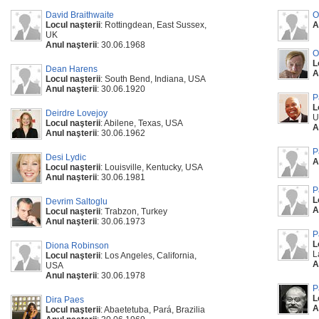
David Braithwaite
O
Locul naşterii
: Rottingdean, East Sussex,
A
UK
Anul naşterii
: 30.06.1968
O
L
Dean Harens
A
Locul naşterii
: South Bend, Indiana, USA
Anul naşterii
: 30.06.1920
P
L
Deirdre Lovejoy
U
Locul naşterii
: Abilene, Texas, USA
A
Anul naşterii
: 30.06.1962
P
Desi Lydic
A
Locul naşterii
: Louisville, Kentucky, USA
Anul naşterii
: 30.06.1981
P
L
Devrim Saltoglu
A
Locul naşterii
: Trabzon, Turkey
Anul naşterii
: 30.06.1973
P
L
Diona Robinson
L
Locul naşterii
: Los Angeles, California,
A
USA
Anul naşterii
: 30.06.1978
P
L
Dira Paes
A
Locul naşterii
: Abaetetuba, Pará, Brazilia