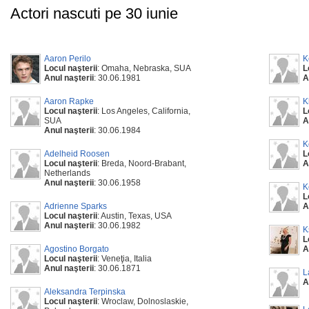
Actori nascuti pe 30 iunie
Aaron Perilo
K
Locul naşterii
: Omaha, Nebraska, SUA
L
Anul naşterii
: 30.06.1981
A
Aaron Rapke
K
Locul naşterii
: Los Angeles, California,
L
SUA
A
Anul naşterii
: 30.06.1984
K
Adelheid Roosen
L
Locul naşterii
: Breda, Noord-Brabant,
A
Netherlands
Anul naşterii
: 30.06.1958
K
L
Adrienne Sparks
A
Locul naşterii
: Austin, Texas, USA
Anul naşterii
: 30.06.1982
K
L
Agostino Borgato
A
Locul naşterii
: Veneţia, Italia
Anul naşterii
: 30.06.1871
L
A
Aleksandra Terpinska
Locul naşterii
: Wroclaw, Dolnoslaskie,