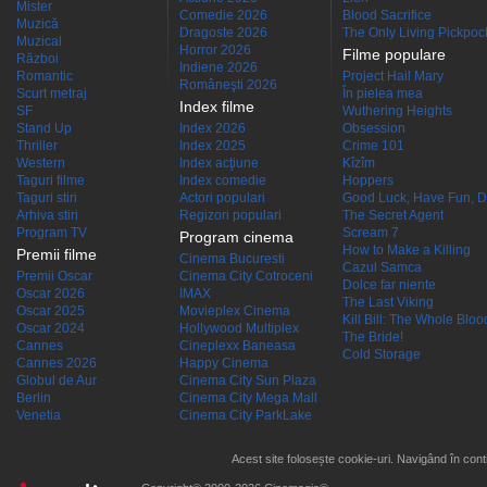
Mister
Comedie 2026
Blood Sacrifice
Muzică
Dragoste 2026
The Only Living Pickpocke
Muzical
Horror 2026
Filme populare
Război
Indiene 2026
Romantic
Project Hail Mary
Româneşti 2026
Scurt metraj
În pielea mea
Index filme
SF
Wuthering Heights
Stand Up
Index 2026
Obsession
Thriller
Index 2025
Crime 101
Western
Index acţiune
Kîzîm
Taguri filme
Index comedie
Hoppers
Taguri stiri
Actori populari
Good Luck, Have Fun, D
Arhiva stiri
Regizori populari
The Secret Agent
Program TV
Scream 7
Program cinema
How to Make a Killing
Premii filme
Cinema Bucuresti
Cazul Samca
Premii Oscar
Cinema City Cotroceni
Dolce far niente
Oscar 2026
IMAX
The Last Viking
Oscar 2025
Movieplex Cinema
Kill Bill: The Whole Blood
Oscar 2024
Hollywood Multiplex
The Bride!
Cannes
Cineplexx Baneasa
Cold Storage
Cannes 2026
Happy Cinema
Globul de Aur
Cinema City Sun Plaza
Berlin
Cinema City Mega Mall
Venetia
Cinema City ParkLake
Acest site folosește cookie-uri. Navigând în conti