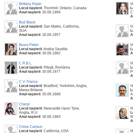
Brittany Payer
M
Locul naşterii
: Thornhill, Ontario, Canada
L
Anul naşterii
: 30.06.1994
C
A
Bud Black
Locul naşterii
: San Mateo, California,
M
SUA
L
Anul naşterii
: 30.06.1957
A
Busra Pekin
M
Locul naşterii
: Arabia Saudita
L
Anul naşterii
: 30.06.1982
A
C.R.B.L.
M
Locul naşterii
: Piteşti, România
L
Anul naşterii
: 30.06.1977
P
A
C.V. France
Locul naşterii
: Bradford, Yorkshire, Anglia,
M
Marea Britanie
L
Anul naşterii
: 30.06.1868
A
A
Cheryl
Locul naşterii
: Newcastle Upon Tyne,
M
Anglia, R.U.
L
Anul naşterii
: 30.06.1983
N
A
Chloe Carlson
Locul naşterii
: California, USA
M