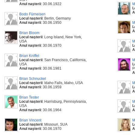
Anul naşterii
: 30.06.1922
M
L
A
Bodo Fürneisen
Locul naşterii
: Berlin, Germany
Anul naşterii
: 30.06.1950
M
L
A
Brian Bloom
Locul naşterii
: Long Island, New York,
USA
M
Anul naşterii
: 30.06.1970
L
A
Brian Kniffel
Locul naşterii
: San Francisco, California,
M
USA
L
Anul naşterii
: 30.06.1981
P
A
Brian Schnuckel
Locul naşterii
: Idaho Falls, Idaho, USA
M
Anul naşterii
: 30.06.1959
L
A
Brian Tester
Locul naşterii
: Harrisburg, Pennsylvania,
M
USA
L
Anul naşterii
: 30.06.1964
A
Brian Vincent
M
Locul naşterii
: Missouri, SUA
L
Anul naşterii
: 30.06.1970
A