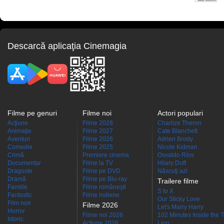
Descarcă aplicaţia Cinemagia
Filme pe genuri
Filme noi
Actori populari
Acţiune
Filme 2028
Charlize Theron
Animaţie
Filme 2027
Cate Blanchett
Aventuri
Filme 2026
Adrien Brody
Comedie
Filme 2025
Nicole Kidman
Crimă
Premiere cinema
Osvaldo Ríos
Documentar
Filme la TV
Hilary Duff
Dragoste
Filme pe DVD
Născuţi azi
Dramă
Filme pe Blu-ray
Trailere filme
Familie
Filme româneşti
S to X
Fantastic
Filme indiene
Our Sticky Love
Film noir
Filme 2026
Let's Marry Harry
Horror
Filme noi 2026
102 Minutes Inside the 
Istoric
Actiune 2026
Lion