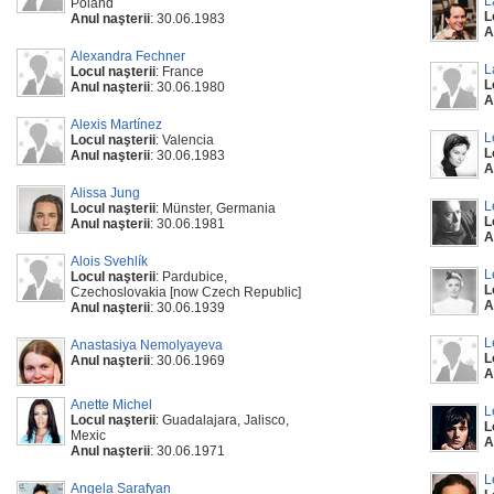
L
Poland
L
Anul naşterii
: 30.06.1983
A
Alexandra Fechner
L
Locul naşterii
: France
L
Anul naşterii
: 30.06.1980
A
Alexis Martínez
L
Locul naşterii
: Valencia
L
Anul naşterii
: 30.06.1983
A
Alissa Jung
L
Locul naşterii
: Münster, Germania
L
Anul naşterii
: 30.06.1981
A
Alois Svehlík
L
Locul naşterii
: Pardubice,
L
Czechoslovakia [now Czech Republic]
A
Anul naşterii
: 30.06.1939
L
Anastasiya Nemolyayeva
L
Anul naşterii
: 30.06.1969
A
Anette Michel
L
Locul naşterii
: Guadalajara, Jalisco,
L
Mexic
A
Anul naşterii
: 30.06.1971
L
Angela Sarafyan