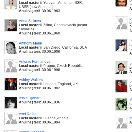
L
Locul naşterii
: Yerevan, Armenian SSR,
F
USSR [now Armenia]
A
Anul naşterii
: 30.06.1983
L
Anna Siskova
L
Locul naşterii
: Zilina, Cehoslovacia (acum
P
Slovacia)
A
Anul naşterii
: 30.06.1960
L
Anthony Mann
L
Locul naşterii
: San Diego, California, SUA
S
Anul naşterii
: 30.06.1906
A
Antonie Formanová
L
Locul naşterii
: Prague, Czech Republic
L
Anul naşterii
: 30.06.1998
A
Ashley Walters
L
Locul naşterii
: London, England, UK
L
Anul naşterii
: 30.06.1982
A
Assia Djebar
M
Anul naşterii
: 30.06.1936
L
A
Axel Rafael
Locul naşterii
: Luanda, Angola
M
Anul naşterii
: 30.06.1994
A