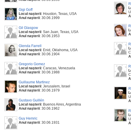
R
L
Gigi Goff
U
Locul naşterii
: Houston, Texas, USA
A
Anul naşterii
: 30.06.1999
R
Gil Glasgow
L
Locul naşterii
: San Juan, Texas, USA
A
Anul naşterii
: 30.06.1953
R
Glenda Farrell
L
Locul naşterii
: Enid, Oklahoma, USA
C
Anul naşterii
: 30.06.1904
A
Gregorio Gomez
R
Locul naşterii
: Caracas, Venezuela
L
Anul naşterii
: 30.06.1988
C
A
Guillaume Martinez
Locul naşterii
: Jerusalem, Israel
R
Anul naşterii
: 30.06.1979
L
U
Gustavo Guillén
A
Locul naşterii
: Buenos Aires, Argentina
Anul naşterii
: 30.06.1962
R
L
Guy Hemric
U
Anul naşterii
: 30.06.1931
A