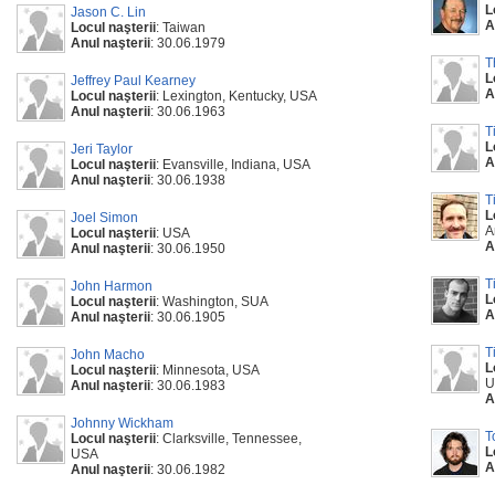
L
Jason C. Lin
A
Locul naşterii
: Taiwan
Anul naşterii
: 30.06.1979
T
L
Jeffrey Paul Kearney
A
Locul naşterii
: Lexington, Kentucky, USA
Anul naşterii
: 30.06.1963
T
L
Jeri Taylor
A
Locul naşterii
: Evansville, Indiana, USA
Anul naşterii
: 30.06.1938
T
L
Joel Simon
A
Locul naşterii
: USA
A
Anul naşterii
: 30.06.1950
T
John Harmon
L
Locul naşterii
: Washington, SUA
A
Anul naşterii
: 30.06.1905
T
John Macho
L
Locul naşterii
: Minnesota, USA
U
Anul naşterii
: 30.06.1983
A
Johnny Wickham
T
Locul naşterii
: Clarksville, Tennessee,
L
USA
A
Anul naşterii
: 30.06.1982