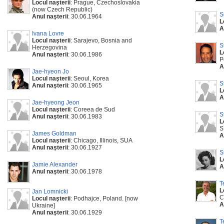
Locul naşterii
: Prague, Czechoslovakia
(now Czech Republic)
S
Anul naşterii
: 30.06.1964
L
A
Ivana Lovre
Locul naşterii
: Sarajevo, Bosnia and
S
Herzegovina
L
Anul naşterii
: 30.06.1986
P
A
Jae-hyeon Jo
Locul naşterii
: Seoul, Korea
S
Anul naşterii
: 30.06.1965
L
A
Jae-hyeong Jeon
Locul naşterii
: Coreea de Sud
S
Anul naşterii
: 30.06.1983
L
S
James Goldman
A
Locul naşterii
: Chicago, Illinois, SUA
Anul naşterii
: 30.06.1927
S
L
Jamie Alexander
A
Anul naşterii
: 30.06.1978
T
L
Jan Lomnicki
C
Locul naşterii
: Podhajce, Poland. [now
A
Ukraine]
Anul naşterii
: 30.06.1929
T