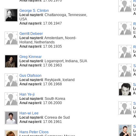
Anul naşterii
: 17.06.1970
R
L
U
George S. Clinton
A
Locul naşterii
: Chattanooga, Tennessee,
USA
Anul naşterii
: 17.06.1947
R
L
E
Gerritt Debeer
A
Locul naşterii
: Amsterdam, Noord-
Holland, Netherlands
Anul naşterii
: 17.06.1935
R
L
A
Greg Kinnear
Locul naşterii
: Logansport, Indiana, SUA
Anul naşterii
: 17.06.1963
S
L
A
Gus Olafsson
Locul naşterii
: Reykjavik, Iceland
Anul naşterii
: 17.06.1968
S
L
A
Han Ye-ji
Locul naşterii
: South Korea
Anul naşterii
: 17.06.2000
S
L
U
Han-wi Lee
A
Locul naşterii
: Coreea de Sud
Anul naşterii
: 17.06.1961
S
L
Hans Peter Cloos
M