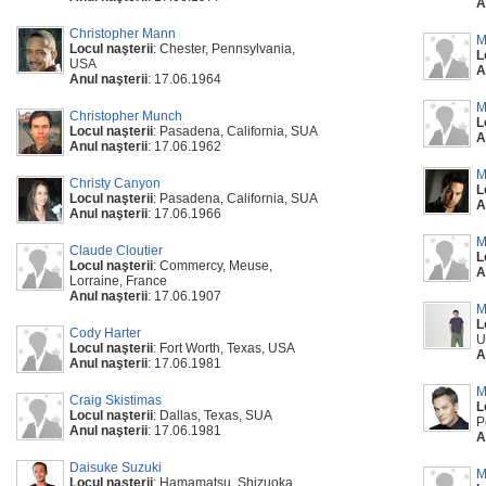
A
Christopher Mann
M
Locul naşterii
: Chester, Pennsylvania,
L
USA
A
Anul naşterii
: 17.06.1964
M
Christopher Munch
L
Locul naşterii
: Pasadena, California, SUA
A
Anul naşterii
: 17.06.1962
M
Christy Canyon
L
Locul naşterii
: Pasadena, California, SUA
A
Anul naşterii
: 17.06.1966
M
Claude Cloutier
L
Locul naşterii
: Commercy, Meuse,
A
Lorraine, France
Anul naşterii
: 17.06.1907
M
L
Cody Harter
U
Locul naşterii
: Fort Worth, Texas, USA
A
Anul naşterii
: 17.06.1981
M
Craig Skistimas
L
Locul naşterii
: Dallas, Texas, SUA
P
Anul naşterii
: 17.06.1981
A
Daisuke Suzuki
M
Locul naşterii
: Hamamatsu, Shizuoka,