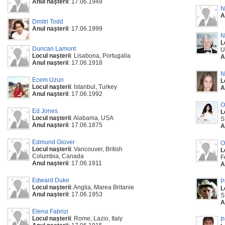
Anul naşterii
: 17.06.1949
N
A
Dmitri Todd
Anul naşterii
: 17.06.1999
N
L
Duncan Lamont
U
Locul naşterii
: Lisabona, Portugalia
A
Anul naşterii
: 17.06.1918
N
Ecem Uzun
L
Locul naşterii
: Istanbul, Turkey
A
Anul naşterii
: 17.06.1992
O
Ed Jones
L
Locul naşterii
: Alabama, USA
S
Anul naşterii
: 17.06.1875
A
Edmund Glover
O
Locul naşterii
: Vancouver, British
L
Columbia, Canada
F
Anul naşterii
: 17.06.1911
A
Edward Duke
P
Locul naşterii
: Anglia, Marea Britanie
L
Anul naşterii
: 17.06.1953
S
A
Elena Fabrizi
Locul naşterii
: Rome, Lazio, Italy
P