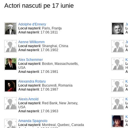
Actori nascuti pe 17 iunie
Adolphe d'Ennery
J
Locul naşterii
: Paris, Franţa
L
Anul naşterii
: 17.06.1811
A
Aenne Willkomm
J
Locul naşterii
: Shanghai, China
L
Anul naşterii
: 17.06.1902
A
Alex Schemmer
K
Locul naşterii
: Boston, Massachusetts,
L
USA
H
Anul naşterii
: 17.06.1981
A
Alexandra Rotaru
K
Locul naşterii
: Bucuresti, Romania
L
Anul naşterii
: 17.06.1987
A
Alexis Arnold
K
Locul naşterii
: Red Bank, New Jersey,
L
USA
A
Anul naşterii
: 17.06.1963
K
Amanda Spagnolo
L
Locul naşterii
: Montreal, Quebec, Canada
A