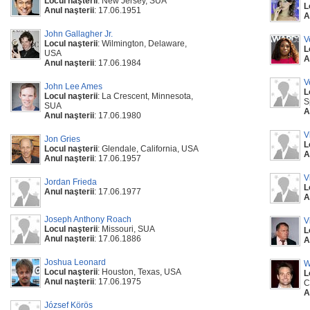
Locul naşterii
: New Jersey, SUA
L
Anul naşterii
: 17.06.1951
A
John Gallagher Jr.
V
Locul naşterii
: Wilmington, Delaware,
L
USA
A
Anul naşterii
: 17.06.1984
V
John Lee Ames
L
Locul naşterii
: La Crescent, Minnesota,
S
SUA
A
Anul naşterii
: 17.06.1980
V
Jon Gries
L
Locul naşterii
: Glendale, California, USA
A
Anul naşterii
: 17.06.1957
V
Jordan Frieda
L
Anul naşterii
: 17.06.1977
A
Joseph Anthony Roach
V
Locul naşterii
: Missouri, SUA
L
Anul naşterii
: 17.06.1886
A
Joshua Leonard
W
Locul naşterii
: Houston, Texas, USA
L
Anul naşterii
: 17.06.1975
C
A
József Körös