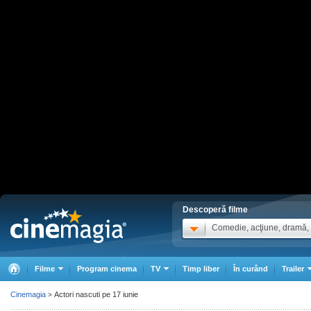
Descoperă filme
Comedie, acţiune, dramă, .
Filme
Program cinema
TV
Timp liber
În curând
Trailer
Cinemagia
Actori nascuti pe 17 iunie
>