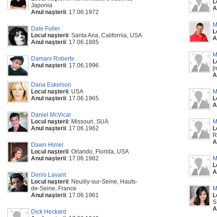
L
Japonia
A
Anul naşterii
: 17.06.1972
M
Dale Fuller
L
Locul naşterii
: Santa Ana, California, USA
A
Anul naşterii
: 17.06.1885
M
Damani Roberts
L
Anul naşterii
: 17.06.1996
[
A
Dana Eskelson
Locul naşterii
: USA
M
Anul naşterii
: 17.06.1965
L
A
Daniel McVicar
Locul naşterii
: Missouri, SUA
M
Anul naşterii
: 17.06.1962
L
R
A
Dawn Himel
Locul naşterii
: Orlando, Florida, USA
Anul naşterii
: 17.06.1982
M
L
A
Denis Lavant
Locul naşterii
: Neuilly-sur-Seine, Hauts-
de-Seine, France
M
Anul naşterii
: 17.06.1961
L
S
A
Dick Heckard