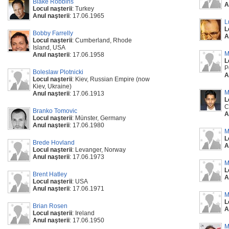
Blake Robbins
A
Locul naşterii
: Turkey
Anul naşterii
: 17.06.1965
L
L
Bobby Farrelly
A
Locul naşterii
: Cumberland, Rhode
Island, USA
M
Anul naşterii
: 17.06.1958
L
P
Boleslaw Plotnicki
A
Locul naşterii
: Kiev, Russian Empire (now
Kiev, Ukraine)
M
Anul naşterii
: 17.06.1913
L
C
Branko Tomovic
A
Locul naşterii
: Münster, Germany
Anul naşterii
: 17.06.1980
M
L
Brede Hovland
A
Locul naşterii
: Levanger, Norway
Anul naşterii
: 17.06.1973
M
L
Brent Hatley
A
Locul naşterii
: USA
Anul naşterii
: 17.06.1971
M
L
Brian Rosen
A
Locul naşterii
: Ireland
Anul naşterii
: 17.06.1950
M