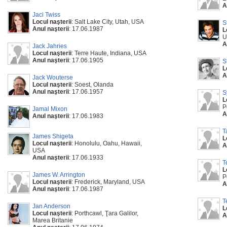
A
Jaci Twiss
Locul naşterii
: Salt Lake City, Utah, USA
S
Anul naşterii
: 17.06.1987
L
U
A
Jack Jahries
Locul naşterii
: Terre Haute, Indiana, USA
Anul naşterii
: 17.06.1905
S
L
A
Jack Wouterse
Locul naşterii
: Soest, Olanda
Anul naşterii
: 17.06.1957
S
L
P
Jamal Mixon
A
Anul naşterii
: 17.06.1983
T
James Shigeta
L
Locul naşterii
: Honolulu, Oahu, Hawaii,
A
USA
Anul naşterii
: 17.06.1933
T
L
James W. Arrington
P
Locul naşterii
: Frederick, Maryland, USA
A
Anul naşterii
: 17.06.1987
T
Jan Anderson
L
Locul naşterii
: Porthcawl, Ţara Galilor,
A
Marea Britanie