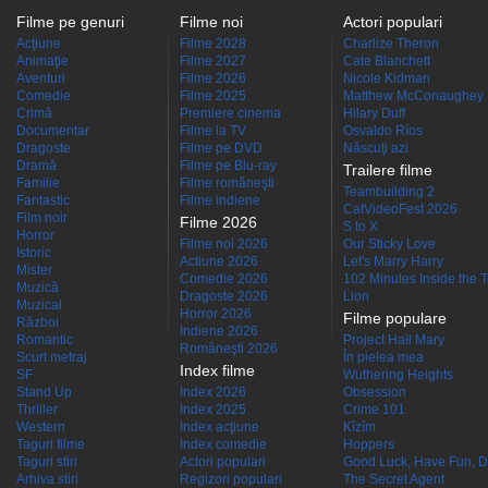
Filme pe genuri
Filme noi
Actori populari
Acţiune
Filme 2028
Charlize Theron
Animaţie
Filme 2027
Cate Blanchett
Aventuri
Filme 2026
Nicole Kidman
Comedie
Filme 2025
Matthew McConaughey
Crimă
Premiere cinema
Hilary Duff
Documentar
Filme la TV
Osvaldo Ríos
Dragoste
Filme pe DVD
Născuţi azi
Dramă
Filme pe Blu-ray
Trailere filme
Familie
Filme româneşti
Teambuilding 2
Fantastic
Filme indiene
CatVideoFest 2026
Film noir
Filme 2026
S to X
Horror
Filme noi 2026
Our Sticky Love
Istoric
Actiune 2026
Let's Marry Harry
Mister
Comedie 2026
102 Minutes Inside the 
Muzică
Dragoste 2026
Lion
Muzical
Horror 2026
Filme populare
Război
Indiene 2026
Romantic
Project Hail Mary
Româneşti 2026
Scurt metraj
În pielea mea
Index filme
SF
Wuthering Heights
Stand Up
Index 2026
Obsession
Thriller
Index 2025
Crime 101
Western
Index acţiune
Kîzîm
Taguri filme
Index comedie
Hoppers
Taguri stiri
Actori populari
Good Luck, Have Fun, D
Arhiva stiri
Regizori populari
The Secret Agent