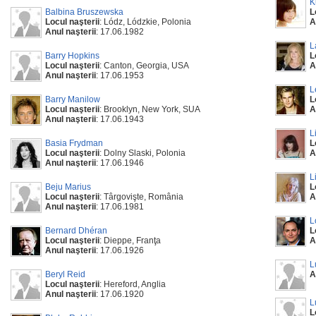
K
Balbina Bruszewska
L
Locul naşterii
: Lódz, Lódzkie, Polonia
A
Anul naşterii
: 17.06.1982
L
Barry Hopkins
L
Locul naşterii
: Canton, Georgia, USA
A
Anul naşterii
: 17.06.1953
L
Barry Manilow
L
Locul naşterii
: Brooklyn, New York, SUA
A
Anul naşterii
: 17.06.1943
L
Basia Frydman
L
Locul naşterii
: Dolny Slaski, Polonia
A
Anul naşterii
: 17.06.1946
L
Beju Marius
L
Locul naşterii
: Târgovişte, România
A
Anul naşterii
: 17.06.1981
L
Bernard Dhéran
L
Locul naşterii
: Dieppe, Franţa
A
Anul naşterii
: 17.06.1926
L
Beryl Reid
A
Locul naşterii
: Hereford, Anglia
Anul naşterii
: 17.06.1920
L
L