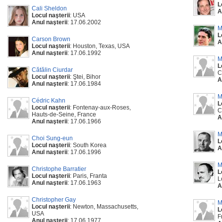
L
Cali Sheldon
A
Locul naşterii
: USA
Anul naşterii
: 17.06.2002
M
L
Carson Brown
A
Locul naşterii
: Houston, Texas, USA
Anul naşterii
: 17.06.1992
M
L
Cătălin Ciurdar
C
Locul naşterii
: Ştei, Bihor
A
Anul naşterii
: 17.06.1984
M
Cédric Kahn
L
Locul naşterii
: Fontenay-aux-Roses,
C
Hauts-de-Seine, France
A
Anul naşterii
: 17.06.1966
M
Choi Sung-eun
L
Locul naşterii
: South Korea
A
Anul naşterii
: 17.06.1996
M
Christophe Barratier
L
Locul naşterii
: Paris, Franta
L
Anul naşterii
: 17.06.1963
A
Christopher Gay
M
Locul naşterii
: Newton, Massachusetts,
L
USA
F
Anul naşterii
: 17.06.1977