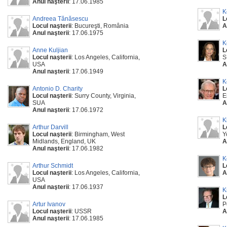
Anul naşterii
: 17.06.1985
K
Andreea Tănăsescu
L
Locul naşterii
: Bucureşti, România
A
Anul naşterii
: 17.06.1975
K
Anne Kuljian
L
Locul naşterii
: Los Angeles, California,
S
USA
A
Anul naşterii
: 17.06.1949
K
Antonio D. Charity
L
Locul naşterii
: Surry County, Virginia,
E
SUA
A
Anul naşterii
: 17.06.1972
K
Arthur Darvill
L
Locul naşterii
: Birmingham, West
Y
Midlands, England, UK
A
Anul naşterii
: 17.06.1982
K
Arthur Schmidt
L
Locul naşterii
: Los Angeles, California,
A
USA
Anul naşterii
: 17.06.1937
K
L
Artur Ivanov
P
Locul naşterii
: USSR
A
Anul naşterii
: 17.06.1985