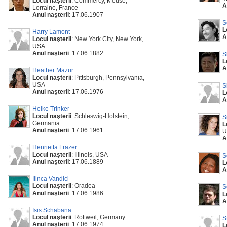
Locul naşterii
: Commercy, Meuse,
A
Lorraine, France
Anul naşterii
: 17.06.1907
S
L
Harry Lamont
A
Locul naşterii
: New York City, New York,
USA
Anul naşterii
: 17.06.1882
S
L
A
Heather Mazur
Locul naşterii
: Pittsburgh, Pennsylvania,
USA
S
Anul naşterii
: 17.06.1976
L
A
Heike Trinker
Locul naşterii
: Schleswig-Holstein,
S
Germania
L
Anul naşterii
: 17.06.1961
U
A
Henrietta Frazer
Locul naşterii
: Illinois, USA
S
Anul naşterii
: 17.06.1889
L
A
Ilinca Vandici
Locul naşterii
: Oradea
S
Anul naşterii
: 17.06.1986
L
A
Isis Schabana
Locul naşterii
: Rottweil, Germany
S
Anul naşterii
: 17.06.1974
L