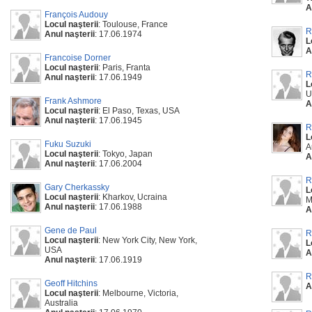
A
François Audouy
Locul naşterii
: Toulouse, France
R
Anul naşterii
: 17.06.1974
L
A
Francoise Dorner
Locul naşterii
: Paris, Franta
R
Anul naşterii
: 17.06.1949
L
U
Frank Ashmore
A
Locul naşterii
: El Paso, Texas, USA
Anul naşterii
: 17.06.1945
R
L
Fuku Suzuki
A
Locul naşterii
: Tokyo, Japan
A
Anul naşterii
: 17.06.2004
R
Gary Cherkassky
L
Locul naşterii
: Kharkov, Ucraina
M
Anul naşterii
: 17.06.1988
A
Gene de Paul
R
Locul naşterii
: New York City, New York,
L
USA
A
Anul naşterii
: 17.06.1919
R
Geoff Hitchins
A
Locul naşterii
: Melbourne, Victoria,
Australia