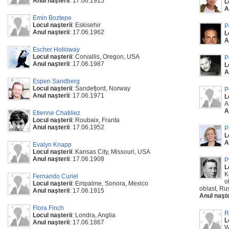
Anul naşterii
: 17.06.1915
L
A
Emin Boztepe
Locul naşterii
: Eskisehir
P
Anul naşterii
: 17.06.1962
L
A
Escher Holloway
Locul naşterii
: Corvallis, Oregon, USA
P
Anul naşterii
: 17.06.1987
L
A
Espen Sandberg
Locul naşterii
: Sandefjord, Norway
P
Anul naşterii
: 17.06.1971
L
A
A
Etienne Chatiliez
Locul naşterii
: Roubaix, Franta
Anul naşterii
: 17.06.1952
P
L
A
Evalyn Knapp
Locul naşterii
: Kansas City, Missouri, USA
Anul naşterii
: 17.06.1908
P
L
K
Fernando Curiel
o
Locul naşterii
: Empalme, Sonora, Mexico
oblast, Ru
Anul naşterii
: 17.06.1915
Anul naşte
Flora Finch
R
Locul naşterii
: Londra, Anglia
L
Anul naşterii
: 17.06.1867
W