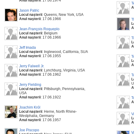
Anul naşterii
: 17.06.1974
T
A
Jason Patric
Locul naşterii
: Queens, New York, USA
Anul naşterii
: 17.06.1966
T
L
A
Jean-François Roqueplo
Locul naşterii
: Belgium
Anul naşterii
: 17.06.1966
T
L
A
Jeff Imada
Locul naşterii
: Inglewood, California, SUA
Anul naşterii
: 17.06.1955
T
L
A
Jerry Falwell Jr.
Locul naşterii
: Lynchburg, Virginia, USA
Anul naşterii
: 17.06.1962
T
L
U
Jerry Fielding
A
Locul naşterii
: Pittsburgh, Pennsylvania,
USA
Anul naşterii
: 17.06.1922
T
A
Joachim Król
Locul naşterii
: Herne, North Rhine-
V
Westphalia, Germany
L
Anul naşterii
: 17.06.1957
A
Joe Piscopo
V