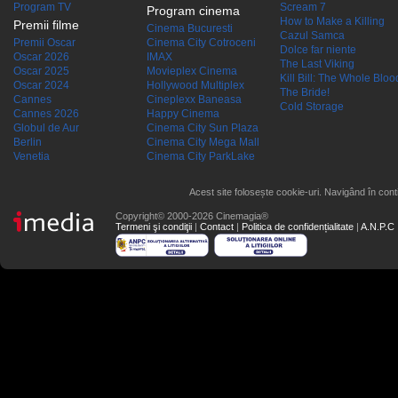
Program TV
Scream 7
Program cinema
How to Make a Killing
Premii filme
Cinema Bucuresti
Cazul Samca
Premii Oscar
Cinema City Cotroceni
Dolce far niente
Oscar 2026
IMAX
The Last Viking
Oscar 2025
Movieplex Cinema
Kill Bill: The Whole Blood
Oscar 2024
Hollywood Multiplex
The Bride!
Cannes
Cineplexx Baneasa
Cold Storage
Cannes 2026
Happy Cinema
Globul de Aur
Cinema City Sun Plaza
Berlin
Cinema City Mega Mall
Venetia
Cinema City ParkLake
Acest site folosește cookie-uri. Navigând în conti
Copyright© 2000-2026 Cinemagia®
Termeni şi condiţii
|
Contact
|
Politica de confidențialitate
|
A.N.P.C