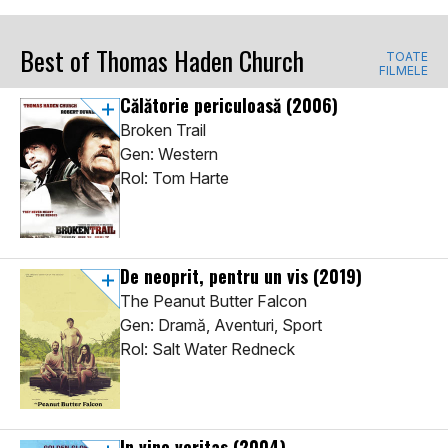
Best of Thomas Haden Church
TOATE
FILMELE
Călătorie periculoasă
(2006)
Broken Trail
Gen: Western
Rol: Tom Harte
De neoprit, pentru un vis
(2019)
The Peanut Butter Falcon
Gen: Dramă, Aventuri, Sport
Rol: Salt Water Redneck
In vino veritas
(2004)