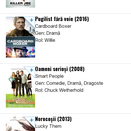
Pugilist fără voie
(2016)
Cardboard Boxer
Gen: Dramă
Rol: Willie
Oameni serioși
(2008)
Smart People
Gen: Comedie, Dramă, Dragoste
Rol: Chuck Wetherhold
Norocoșii
(2013)
Lucky Them