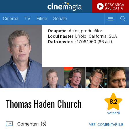
DESCARCA
APLICATIA
Cinema
TV
Filme
Seriale
Ocupație:
Actor, producător
Locul naşterii:
Yolo, California, SUA
Data naşterii:
17.06.1960 (66 ani)
Thomas Haden Church
8.2
Votează
Comentarii (5)
VEZI COMENTARIILE