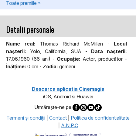
Toate premiile »
Detalii personale
Nume real:
Thomas Richard McMillen -
Locul
naşterii:
Yolo, California, SUA -
Data naşterii:
17.06.1960 (66 ani) -
Ocupaţie:
Actor, producător -
Înălţime:
0 cm -
Zodia:
gemeni
Descarca aplicatia Cinemagia
iOS, Android si Huawei
Urmăreşte-ne pe:
Termeni şi condiţii
|
Contact
|
Politica de confidentialitate
|
A.N.P.C