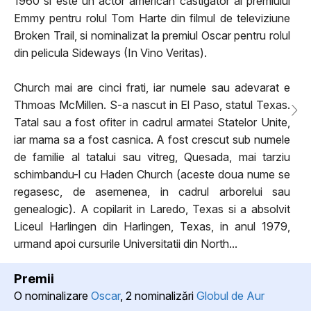
1960 si este un actor american castigator al premiului
Emmy pentru rolul Tom Harte din filmul de televiziune
Broken Trail, si nominalizat la premiul Oscar pentru rolul
din pelicula Sideways (In Vino Veritas).
Church mai are cinci frati, iar numele sau adevarat e
Thmoas McMillen. S-a nascut in El Paso, statul Texas.
Tatal sau a fost ofiter in cadrul armatei Statelor Unite,
iar mama sa a fost casnica. A fost crescut sub numele
de familie al tatalui sau vitreg, Quesada, mai tarziu
schimbandu-l cu Haden Church (aceste doua nume se
regasesc, de asemenea, in cadrul arborelui sau
genealogic). A copilarit in Laredo, Texas si a absolvit
Liceul Harlingen din Harlingen, Texas, in anul 1979,
urmand apoi cursurile Universitatii din North...
Premii
O nominalizare
Oscar
, 2 nominalizări
Globul de Aur