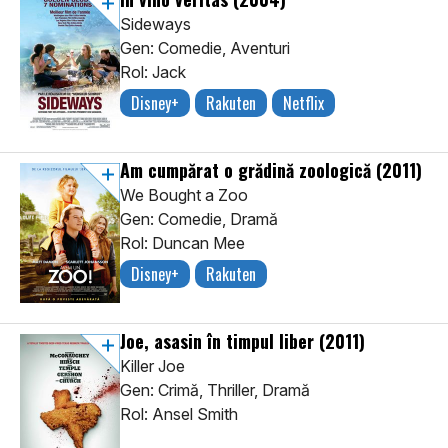
Sideways
Gen: Comedie, Aventuri
Rol: Jack
Disney+
Rakuten
Netflix
Am cumpărat o grădină zoologică
(2011)
We Bought a Zoo
Gen: Comedie, Dramă
Rol: Duncan Mee
Disney+
Rakuten
Joe, asasin în timpul liber
(2011)
Killer Joe
Gen: Crimă, Thriller, Dramă
Rol: Ansel Smith