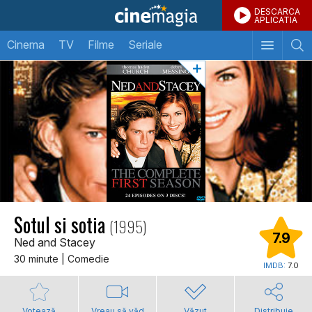
DESCARCA
APLICATIA
Cinema
TV
Filme
Seriale
Sotul si sotia
(1995)
7.9
Ned and Stacey
30 minute | Comedie
IMDB:
7.0
Votează
Vreau să văd
Văzut
Distribuie