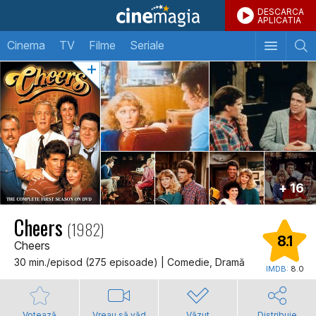
DESCARCA
APLICATIA
Cinema
TV
Filme
Seriale
+ 16
Cheers
(1982)
8.1
Cheers
30 min./episod (275 episoade) | Comedie, Dramă
IMDB:
8.0
Votează
Vreau să văd
Văzut
Distribuie