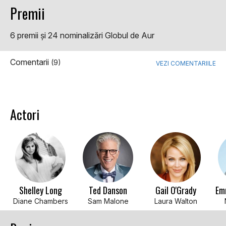
Premii
6 premii şi 24 nominalizări Globul de Aur
Comentarii
(9)
VEZI COMENTARIILE
Actori
Shelley Long
Ted Danson
Gail O'Grady
Em
Diane Chambers
Sam Malone
Laura Walton