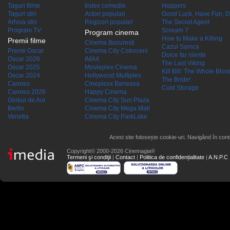
Taguri filme
Index comedie
Hoppers
Taguri stiri
Actori populari
Good Luck, Have Fun, D
Arhiva stiri
Regizori populari
The Secret Agent
Program TV
Scream 7
Program cinema
How to Make a Killing
Premii filme
Cinema Bucuresti
Cazul Samca
Premii Oscar
Cinema City Cotroceni
Dolce far niente
Oscar 2026
IMAX
The Last Viking
Oscar 2025
Movieplex Cinema
Kill Bill: The Whole Blood
Oscar 2024
Hollywood Multiplex
The Bride!
Cannes
Cineplexx Baneasa
Cold Storage
Cannes 2026
Happy Cinema
Globul de Aur
Cinema City Sun Plaza
Berlin
Cinema City Mega Mall
Venetia
Cinema City ParkLake
Acest site folosește cookie-uri. Navigând în conti
Copyright© 2000-2026 Cinemagia®
Termeni şi condiţii
|
Contact
|
Politica de confidențialitate
|
A.N.P.C