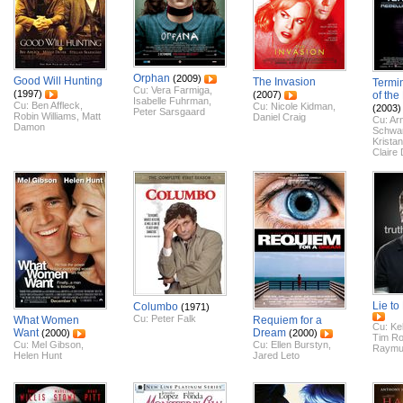
Orphan
(2009)
Good Will Hunting
The Invasion
Termin
Cu:
Vera Farmiga
,
(1997)
(2007)
of th
Isabelle Fuhrman
,
Cu:
Ben Affleck
,
Cu:
Nicole Kidman
,
(2003)
Peter Sarsgaard
Robin Williams
,
Matt
Daniel Craig
Cu:
Ar
Damon
Schwa
Krista
Claire
Lie to
Columbo
(1971)
Cu:
Peter Falk
What Women
Requiem for a
Cu:
Kel
Want
Dream
(2000)
(2000)
Tim Ro
Cu:
Mel Gibson
,
Cu:
Ellen Burstyn
,
Raymu
Helen Hunt
Jared Leto