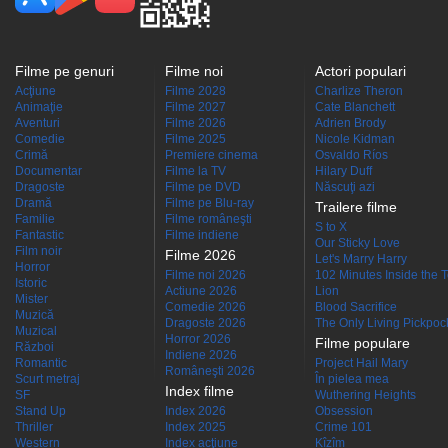
Filme pe genuri
Filme noi
Actori populari
Acţiune
Filme 2028
Charlize Theron
Animaţie
Filme 2027
Cate Blanchett
Aventuri
Filme 2026
Adrien Brody
Comedie
Filme 2025
Nicole Kidman
Crimă
Premiere cinema
Osvaldo Ríos
Documentar
Filme la TV
Hilary Duff
Dragoste
Filme pe DVD
Născuţi azi
Dramă
Filme pe Blu-ray
Trailere filme
Familie
Filme româneşti
S to X
Fantastic
Filme indiene
Our Sticky Love
Film noir
Filme 2026
Let's Marry Harry
Horror
Filme noi 2026
102 Minutes Inside the 
Istoric
Actiune 2026
Lion
Mister
Comedie 2026
Blood Sacrifice
Muzică
Dragoste 2026
The Only Living Pickpocke
Muzical
Horror 2026
Filme populare
Război
Indiene 2026
Romantic
Project Hail Mary
Româneşti 2026
Scurt metraj
În pielea mea
Index filme
SF
Wuthering Heights
Stand Up
Index 2026
Obsession
Thriller
Index 2025
Crime 101
Western
Index acţiune
Kîzîm