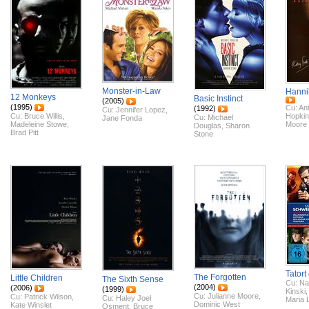
Monster-in-Law
Hanni
12 Monkeys
Basic Instinct
(2005)
(1995)
Cu:
An
(1992)
Cu:
Jennifer Lopez
,
Cu:
Bruce Willis
,
Hopki
Cu:
Michael
Jane Fonda
Madeleine Stowe
,
Moore
Douglas
,
Sharon
Brad Pitt
Stone
Tatort
The Forgotten
Little Children
The Sixth Sense
Cu:
Na
(2004)
(2006)
(1999)
Kinski
,
Cu:
Julianne Moore
,
Cu:
Patrick Wilson
,
Cu:
Haley Joel
Maria 
Dominic West
Kate Winslet
Osment
,
Bruce