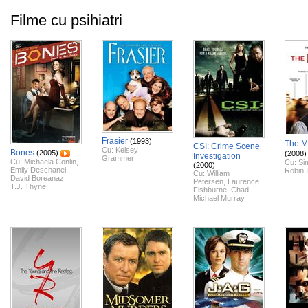
Filme cu psihiatri
Frasier
(1993)
The Me
CSI: Crime Scene
Cu:
Kelsey
Bones
(2005)
(2008)
Investigation
Grammer
Cu:
Michaela Conlin
,
Cu:
Si
(2000)
Emily Deschanel
,
Robin 
Cu:
William
David Boreanaz
,
Petersen
,
Laurence
T.J. Thyne
Fishburne
,
Chad
Michael Murray