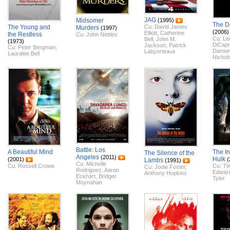
JAG
Midsomer
(1995)
The D
The Young and
Cu:
David James
Murders
(1997)
(2006)
Elliott
,
Catherine
the Restless
Cu:
John Nettles
Cu:
Le
Bell
,
John M.
(1973)
DiCapr
Jackson
,
Patrick
Cu:
Peter Bergman
,
Damo
Labyorteaux
Lauralee Bell
Nichol
Battle: Los
A Beautiful Mind
The In
The Silence of the
Angeles
(2011)
Hulk
(2001)
(
Lambs
(1991)
Cu:
Michelle
Cu:
Russell Crowe
Cu:
Ti
Cu:
Jodie Foster
,
Rodriguez
,
Aaron
Edward
Anthony Hopkins
Eckhart
,
Bridget
Tyler
Moynahan