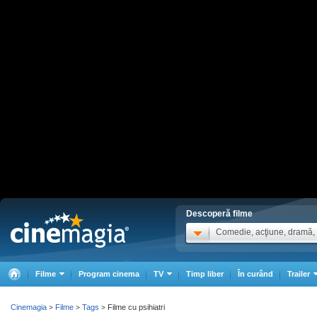
Descoperă filme
Comedie, acţiune, dramă, .
Filme
Program cinema
TV
Timp liber
În curând
Trailer
Cinemagia
Filme
Tags
Filme cu psihiatri
>
>
>