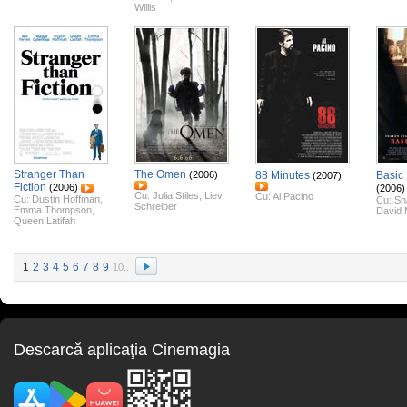
Willis
Stranger Than
The Omen
(2006)
88 Minutes
Basic 
(2007)
Fiction
(2006)
(2006)
Cu:
Julia Stiles
,
Liev
Cu:
Al Pacino
Cu:
Dustin Hoffman
,
Cu:
Sh
Schreiber
Emma Thompson
,
David 
Queen Latifah
1
2
3
4
5
6
7
8
9
10..
Descarcă aplicaţia Cinemagia