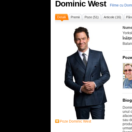
Dominic West
Filme cu Dom
Detalii
Premii
Poze (51)
Articole (16)
Păre
Nume
Yorksh
Înălţ
Balan
Poze
Biog
Domin
unul d
afacer
sau d
Poze Dominic West
produc
urmato