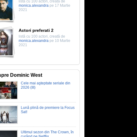
listă cu 100 actori, creată de
monica.alexandra
pe 17 Martie
2021
Actori preferati 2
listă cu 100 actori, creată de
monica.alexandra
pe 10 Martie
2021
pre Dominic West
Cele mai aşteptate seriale din
2026 (III)
Lună plină de premiere la Focus
Sat!
Ultimul sezon din The Crown, în
curând pe Netflix