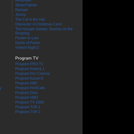
Airbender
Street Fighter
Remain
Jimmy
The Cat in the Hat
Ebenezer: A Christmas Carol
The Hunger Games: Sunrise on the
Reaping
Focker-in-Law
Game of Power
Violent Night 2
Program TV
Program PRO TV
Program Antena 1
Program Pro Cinema
Program Kanal D
Program AMC
Program FilmCafe
f
Program Diva
Program HBO
Program TV 1000
Program TVR 1
Program TVR 2