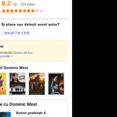
8.2
/
10
124
voturi
Îţi place sau deteşti acest actor?
Adaugă-l într-o listă!
ii
inalizări
Globul de Aur
premiile »
of Dominic West
te cu Dominic West
Actori preferati 4