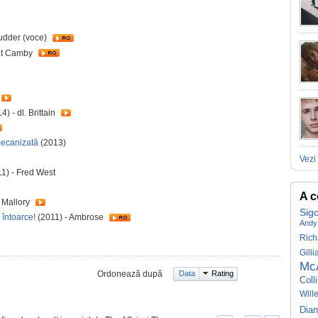
udder (voce)
lt Camby
4) - dl. Brittain
mecanizată
(2013)
Vezi 
1) - Fred West
A c
 Mallory
Sig
 întoarce!
(2011) - Ambrose
Andy
Rich
Gill
Mc
Ordonează după
Data
Rating
Coll
Will
Dian