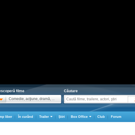
scoperă filme
Căutare
Comedie, acţiune, dramă, ...
mp liber
În curând
Trailer
Ştiri
Box Office
Club
Forum