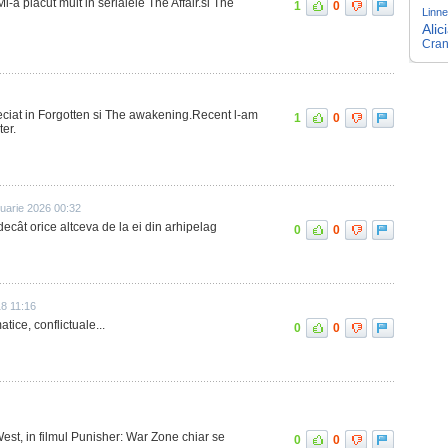
Mi-a placut mult in serialele The Affair.si The
1
0
Linn
Alic
Cran
eciat in Forgotten si The awakening.Recent l-am
1
0
er.
nuarie 2026 00:32
decât orice altceva de la ei din arhipelag
0
0
8 11:16
tice, conflictuale...
0
0
st, in filmul Punisher: War Zone chiar se
0
0