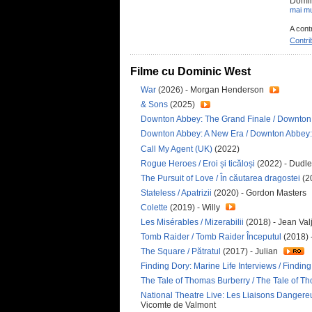
Domini
mai mu
A cont
Contri
Filme cu Dominic West
War
(2026) - Morgan Henderson
& Sons
(2025)
Downton Abbey: The Grand Finale / Downton 
Downton Abbey: A New Era / Downton Abbey:
Call My Agent (UK)
(2022)
Rogue Heroes / Eroi și ticăloși
(2022) - Dudl
The Pursuit of Love / În căutarea dragostei
(2
Stateless / Apatrizii
(2020) - Gordon Masters
Colette
(2019) - Willy
Les Misérables / Mizerabilii
(2018) - Jean Va
Tomb Raider / Tomb Raider Începutul
(2018) 
The Square / Pătratul
(2017) - Julian
Finding Dory: Marine Life Interviews / Findin
The Tale of Thomas Burberry / The Tale of T
National Theatre Live: Les Liaisons Dangere
Vicomte de Valmont