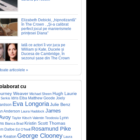
Elizabeth Debicki, „hipnotizantă”
în The Crown . „Și-a calibrat
perfect jocul pe manierismele
prințesei Diana”
Iată ce actori îi vor juca pe
William și Kate, Ducele și
Ducesa de Cambridge, în
sezonul șase din The Crown
toate articolele »
olaborat cu
ourney Weaver
Hugh Laurie
Michael Sheen
Idris Elba
Matthew Goode
Joely
 Serkis
Eva Longoria
Julie Benz
ardson
James
ian Anderson
Laura Haddock
Avoy
Lynn
Taylor Kitsch
Valentin Teodosiu
Kristin Scott Thomas
ins
Bianca Brad
Rosamund Pike
em Dafoe
Ed O'Neill
George Clooney
e Keaton
Laura