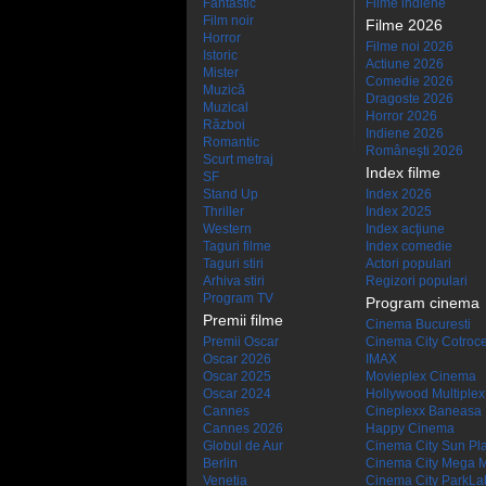
Fantastic
Filme indiene
Film noir
Filme 2026
Horror
Filme noi 2026
Istoric
Actiune 2026
Mister
Comedie 2026
Muzică
Dragoste 2026
Muzical
Horror 2026
Război
Indiene 2026
Romantic
Româneşti 2026
Scurt metraj
Index filme
SF
Stand Up
Index 2026
Thriller
Index 2025
Western
Index acţiune
Taguri filme
Index comedie
Taguri stiri
Actori populari
Arhiva stiri
Regizori populari
Program TV
Program cinema
Premii filme
Cinema Bucuresti
Premii Oscar
Cinema City Cotroc
Oscar 2026
IMAX
Oscar 2025
Movieplex Cinema
Oscar 2024
Hollywood Multiplex
Cannes
Cineplexx Baneasa
Cannes 2026
Happy Cinema
Globul de Aur
Cinema City Sun Pl
Berlin
Cinema City Mega M
Venetia
Cinema City ParkLa