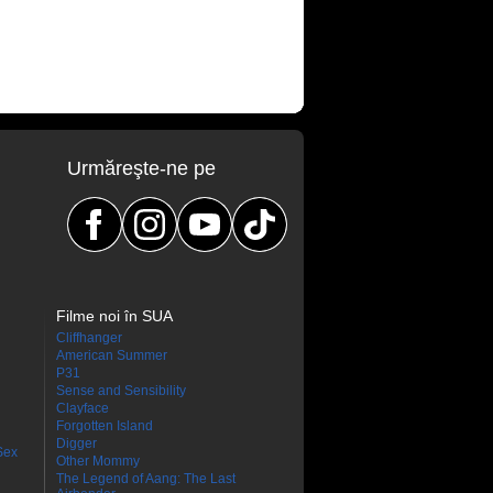
Urmăreşte-ne pe
Filme noi în SUA
Cliffhanger
American Summer
P31
Sense and Sensibility
Clayface
Forgotten Island
Digger
Sex
Other Mommy
The Legend of Aang: The Last