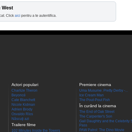
c West
cat. Click
aici
pentru a te autentifica.
Actori populari
Premiere cinema
Charlize Theron
Uma Musume: Pretty Derby -...
Beyoncé
Ice Cream Man
Cate Blanchett
The Pout-Pout Fish
Nicole Kidman
În curând la cinema
Adrien Brody
The End of Oak Street
Osvaldo Ríos
The Carpenter's Son
Născuţi azi
Gail Daughtry and the Celebrity 
Trailere filme
Pass
PAW Patrol: The Dino Movie
102 Minutes Inside the Towers