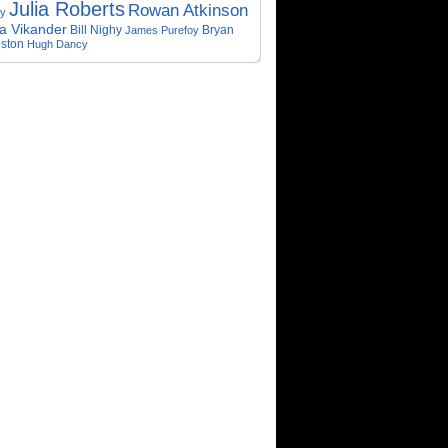
Julia Roberts
Rowan Atkinson
ey
ia Vikander
Bill Nighy
James Purefoy
Bryan
ston
Hugh Dancy