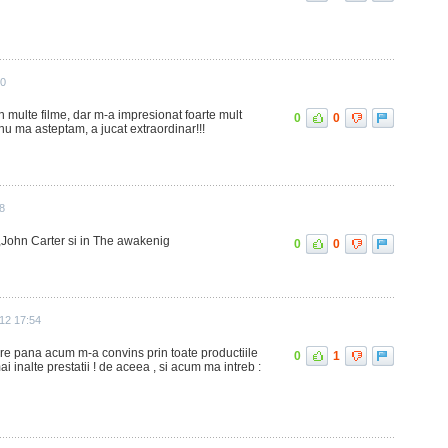
40
in multe filme, dar m-a impresionat foarte mult
0
0
nu ma asteptam, a jucat extraordinar!!!
08
,John Carter si in The awakenig
0
0
012 17:54
care pana acum m-a convins prin toate productiile
0
1
ai inalte prestatii ! de aceea , si acum ma intreb :