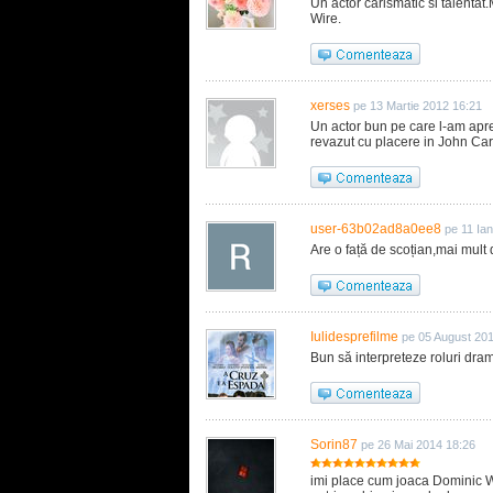
Un actor carismatic si talentat.
Wire.
xerses
pe 13 Martie 2012 16:21
Un actor bun pe care l-am apr
revazut cu placere in John Cart
user-63b02ad8a0ee8
pe 11 Ia
Are o față de scoțian,mai mult 
Iulidesprefilme
pe 05 August 201
Bun să interpreteze roluri drama
Sorin87
pe 26 Mai 2014 18:26
imi place cum joaca Dominic We