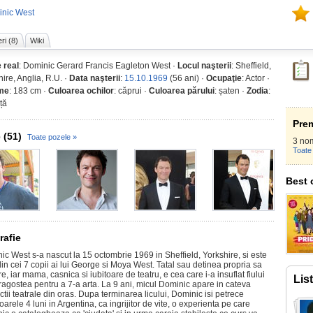
inic West
ri (8)
Wiki
 real
: Dominic Gerard Francis Eagleton West ·
Locul naşterii
: Sheffield,
ire, Anglia, R.U. ·
Data naşterii
:
15.10.1969
(56 ani) ·
Ocupaţie
: Actor ·
ime
: 183 cm ·
Culoarea ochilor
: căprui ·
Culoarea părului
: șaten ·
Zodia
:
ță
Prem
 (51)
Toate pozele »
3 nom
Toate 
Best 
rafie
ic West s-a nascut la 15 octombrie 1969 in Sheffield, Yorkshire, si este
in cei 7 copii ai lui George si Moya West. Tatal sau detinea propria sa
e, iar mama, casnica si iubitoare de teatru, e cea care i-a insuflat fiului
Lis
ragostea pentru a 7-a arta. La 9 ani, micul Dominic apare in cateva
tii teatrale din oras. Dupa terminarea licului, Dominic isi petrece
arele 4 luni in Argentina, ca ingrijitor de vite, o experienta pe care