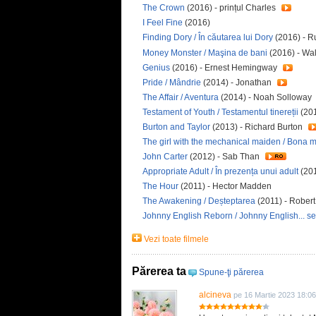
The Crown
(2016) - prințul Charles
I Feel Fine
(2016)
Finding Dory / În căutarea lui Dory
(2016) - R
Money Monster / Maşina de bani
(2016) - Wa
Genius
(2016) - Ernest Hemingway
Pride / Mândrie
(2014) - Jonathan
The Affair / Aventura
(2014) - Noah Solloway
Testament of Youth / Testamentul tinereții
(201
Burton and Taylor
(2013) - Richard Burton
The girl with the mechanical maiden / Bona 
John Carter
(2012) - Sab Than
Appropriate Adult / În prezența unui adult
(201
The Hour
(2011) - Hector Madden
The Awakening / Deșteptarea
(2011) - Robert
Johnny English Reborn / Johnny English... se
Vezi toate filmele
Părerea ta
Spune-ţi părerea
alcineva
pe 16 Martie 2023 18:06