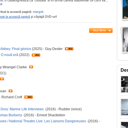
c o catalogheaza ca 'ciudata' si in urma careia stabileste ce curs va...
lt
ribuit la această pagină:
margott
buie la această pagină
şi câştigă DVD-uri!
Vezi filme
Abbey: Final glorios
(2025) - Guy Dexter
 O nouă eră
(2022)
ey Wrangel Clarke
Des
021)
ljean
- Richard Croft
g Dory: Marine Life Interviews
(2016) - Rudder (voice)
homas Burberry
(2016) - Ernest Shackleton
uses / National Theatre Live: Les Liaisons Dangereuses
(2016) -