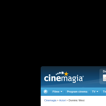
De
Filme
Program cinema
TV
Ti
Cinemagia
Actori
Dominic West
>
>