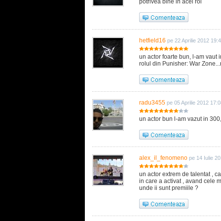
potrivea bine in acel rol
hetfield16
pe 22 Aprilie 2012 19:
un actor foarte bun, l-am vaut 
rolul din Punisher: War Zone...
radu3455
pe 05 Aprilie 2012 17:
un actor bun l-am vazut in 300
alex_il_fenomeno
pe 14 Iulie 2
un actor extrem de talentat , 
in care a activat , avand cele m
unde ii sunt premiile ?