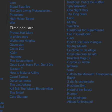
Insidious: Out of the Further
Lion
Spa Weekend
Blood Sacrifice
One Night Only
The Only Living Pickpocket in...
The Dog Stars
Primetime
Fuori
High Value Target
Mutiny
War
Sacrifice
Filme populare
Handbook for Superheroes
Project Hail Mary
Fall 2: Deadpoint
În pielea mea
Cars
Wuthering Heights
Don't Look Back in Anger
Obsession
By Any Means
Crime 101
Le crime du 3e étage
Kîzîm
Dosarele orașului alb
Hoppers
Practical Magic 2
The Secret Agent
Coyote vs. Acme
Good Luck, Have Fun, Don't Die
Iertarea
Scream 7
Värn
How to Make a Killing
Cats in the Museum: Treasures o
Cazul Samca
Egypt
eni
Dolce far niente
3 zile în septembrie
The Last Viking
Resident Evil
Kill Bill: The Whole Bloody Affair
Heart of the Beast
The Bride!
Runner
Cold Storage
Los domingos
Atlasul Universului
aza
all
ke