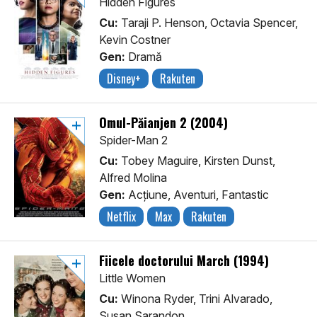
Hidden Figures
Cu:
Taraji P. Henson, Octavia Spencer,
Kevin Costner
Gen:
Dramă
Disney+
Rakuten
Omul-Păianjen 2 (2004)
Spider-Man 2
Cu:
Tobey Maguire, Kirsten Dunst,
Alfred Molina
Gen:
Acţiune, Aventuri, Fantastic
Netflix
Max
Rakuten
Fiicele doctorului March (1994)
Little Women
Cu:
Winona Ryder, Trini Alvarado,
Susan Sarandon