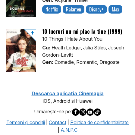
Gen:
Acţiune, Thriller
Netflix
Rakuten
Disney+
Max
10 lucruri nu-mi plac la tine (1999)
10 Things I Hate About You
Cu:
Heath Ledger, Julia Stiles, Joseph
Gordon-Levitt
Gen:
Comedie, Romantic, Dragoste
Descarca aplicatia Cinemagia
iOS, Android si Huawei
Urmăreşte-ne pe:
Termeni şi condiţii
|
Contact
|
Politica de confidentialitate
|
A.N.P.C