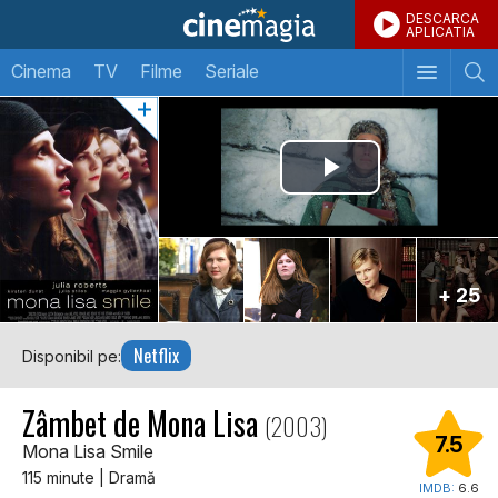
DESCARCA
APLICATIA
Cinema
TV
Filme
Seriale
+ 25
Netflix
Disponibil pe:
Zâmbet de Mona Lisa
(2003)
7.5
Mona Lisa Smile
115 minute | Dramă
IMDB:
6.6