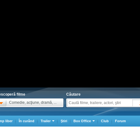
scoperă filme
Căutare
Comedie, acţiune, dramă, ...
mp liber
În curând
Trailer
Ştiri
Box Office
Club
Forum