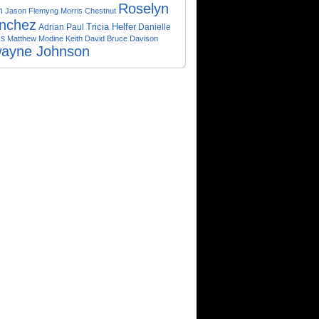
Roselyn
n
Jason Flemyng
Morris Chestnut
nchez
Tricia Helfer
Adrian Paul
Danielle
is
Matthew Modine
Keith David
Bruce Davison
ayne Johnson