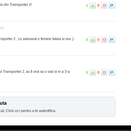
la din Transporter 2!
1
0
:12
sporter 2 , cu adevarat o femeie fatala si rea ;)
0
0
ul Transporter 2, as fi vrut sa o vad si in a 3-a
0
0
uta
cat. Click
aici
pentru a te autentifica.