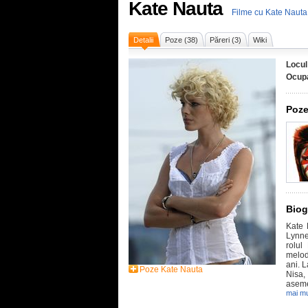
Kate Nauta
Filme cu Kate Nauta
Detalii
Poze (38)
Păreri (3)
Wiki
Locul
Ocupa
Poze
Biog
Kate 
Lynne
rolul
melod
ani. L
Poze Kate Nauta
Nisa,
aseme
mai mu