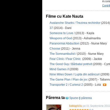
A cont
Contri
Filme cu Kate Nauta
Avalanche Sharks / Trezirea rechinilor
(2014)
37
(2014) - Dani
Someone to Love /
(2013) - Kayla
Weapons of God
(2013) - Ashalmantra
Paranormal Abduction
(2012) - Nurse Mary
Choose
(2011) - Jenna
The Somnambulist /
(2010) - Nurse Mary
Fear Clinic / Fear Clinic
(2009) - Jackie
The Good Guy / Bărbatul potrivit
(2009) - Cyn
Mind Games /I
(2009)
Nine Miles Down / Lupta din adâncuri
(2009) 
The Game Plan / Plan de joc
(2007) - Tatian
Transporter 2 / Curierul 2
(2005) - Lola
Părerea ta
Spune-ţi părerea
kakapiciu
pe 01 Septembrie 2011