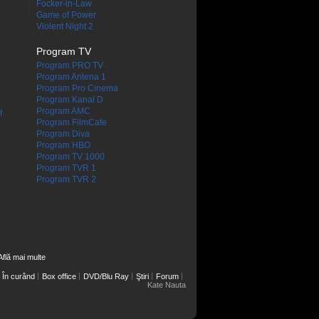
Focker-in-Law
Game of Power
Violent Night 2
Program TV
Program PRO TV
Program Antena 1
Program Pro Cinema
Program Kanal D
Program AMC
f
Program FilmCafe
Program Diva
Program HBO
Program TV 1000
Program TVR 1
Program TVR 2
Află mai multe
În curând
Box office
DVD/Blu Ray
Ştiri
Forum
Kate Nauta