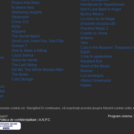
Project Hail Mary
Handbook for Superheroes
În pielea mea
Don't Look Back in Anger
Wuthering Heights
By Any Means
Obsession
Le crime du 3e étage
Crime 101
Dosarele orașului alb
Kîzîm
Practical Magic 2
Hoppers
Coyote vs. Acme
The Secret Agent
Iertarea
Good Luck, Have Fun, Don't Die
Värn
Scream 7
Cats in the Museum: Treasures o
How to Make a Killing
Egypt
Cazul Samca
3 zile în septembrie
eni
Dolce far niente
Resident Evil
The Last Viking
Heart of the Beast
Kill Bill: The Whole Bloody Affair
Runner
The Bride!
Los domingos
Cold Storage
Atlasul Universului
Hopeu
aza
all
ke
losește cookie-uri. Navigând în continuare, vă exprimați acordul asupra folosirii cookie-urilor.
agia®
Program cinema
Politica de confidențialitate
|
A.N.P.C