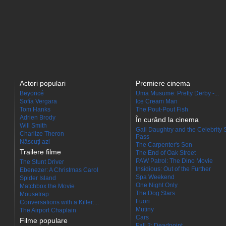
Actori populari
Premiere cinema
Beyoncé
Uma Musume: Pretty Derby -...
Sofía Vergara
Ice Cream Man
Tom Hanks
The Pout-Pout Fish
Adrien Brody
În curând la cinema
Will Smith
Gail Daughtry and the Celebrity 
Charlize Theron
Pass
Născuţi azi
The Carpenter's Son
Trailere filme
The End of Oak Street
PAW Patrol: The Dino Movie
The Stunt Driver
Insidious: Out of the Further
Ebenezer: A Christmas Carol
Spa Weekend
Spider Island
One Night Only
Matchbox the Movie
The Dog Stars
Mousetrap
Fuori
Conversations with a Killer:...
Mutiny
The Airport Chaplain
Cars
Filme populare
Fall 2: Deadpoint