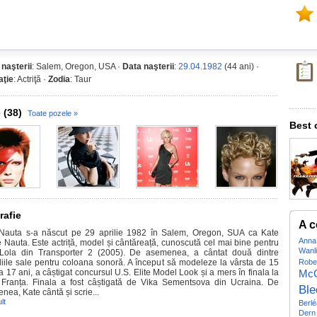
 naşterii
: Salem, Oregon, USA ·
Data naşterii
:
29.04.1982
(44 ani) ·
ţie
: Actriţă ·
Zodia
: Taur
 (38)
Toate pozele »
Best 
rafie
A c
Nauta s-a născut pe 29 aprilie 1982 în Salem, Oregon, SUA ca Kate
Anna
 Nauta. Este actriță, model și cântăreață, cunoscută cel mai bine pentru
Wanl
 Lola din Transporter 2 (2005). De asemenea, a cântat două dintre
iile sale pentru coloana sonoră. A început să modeleze la vârsta de 15
Robe
a 17 ani, a câștigat concursul U.S. Elite Model Look și a mers în finala la
Mc
 Franța. Finala a fost câștigată de Vika Sementsova din Ucraina. De
Ble
nea, Kate cântă și scrie...
lt
Berl
Dern