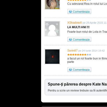
Cu adevarat Rea in rolul lui Lo
XShadowX
pe 29 Aprilie 2015 11
LA MULTI ANI !!!
Foarte bun rolul de Lola in Tran
Sorin87
pe 24 Iunie 2014 19:42
a facut un rol foarte bun in film
parte
Spune-ţi părerea despre Kate Na
Pentru a scrie un review trebuie sa fii autentifi