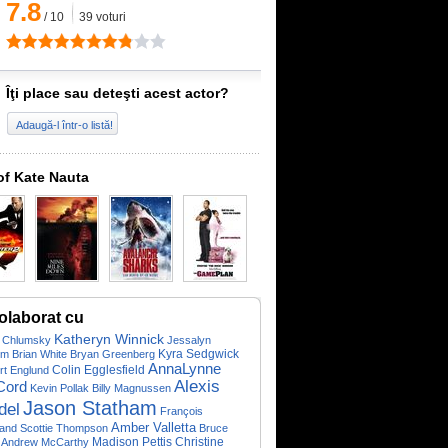
7.8
/
10
39
voturi
Îţi place sau deteşti acest actor?
Adaugă-l într-o listă!
of Kate Nauta
olaborat cu
Katheryn Winnick
 Chlumsky
Jessalyn
Kyra Sedgwick
im
Brian White
Bryan Greenberg
AnnaLynne
Colin Egglesfield
rt Englund
Alexis
Cord
Kevin Pollak
Billy Magnussen
Jason Statham
del
François
Amber Valletta
éand
Scottie Thompson
Bruce
Andrew McCarthy
Madison Pettis
Christine