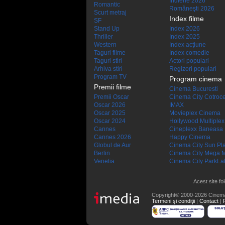
Indiene 2026
Romantic
Româneşti 2026
Scurt metraj
Index filme
SF
Stand Up
Index 2026
Thriller
Index 2025
Western
Index acţiune
Taguri filme
Index comedie
Taguri stiri
Actori populari
Arhiva stiri
Regizori populari
Program TV
Program cinema
Premii filme
Cinema Bucuresti
Premii Oscar
Cinema City Cotroc
Oscar 2026
IMAX
Oscar 2025
Movieplex Cinema
Oscar 2024
Hollywood Multiplex
Cannes
Cineplexx Baneasa
Cannes 2026
Happy Cinema
Globul de Aur
Cinema City Sun Pl
Berlin
Cinema City Mega M
Venetia
Cinema City ParkLa
Acest site fo
Copyright© 2000-2026 Cinem
Termeni şi condiţii
|
Contact
|