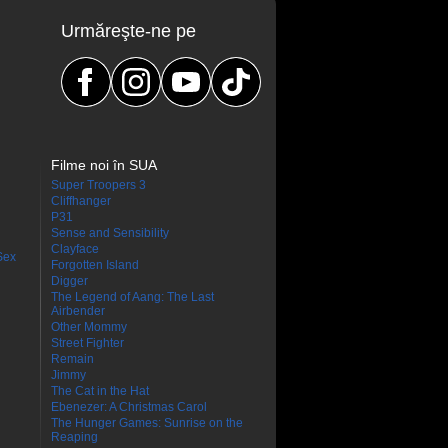
Urmăreşte-ne pe
Filme noi în SUA
Super Troopers 3
Cliffhanger
P31
Sense and Sensibility
Clayface
Sex
Forgotten Island
Digger
The Legend of Aang: The Last
Airbender
Other Mommy
Street Fighter
Remain
Jimmy
The Cat in the Hat
Ebenezer: A Christmas Carol
The Hunger Games: Sunrise on the
Reaping