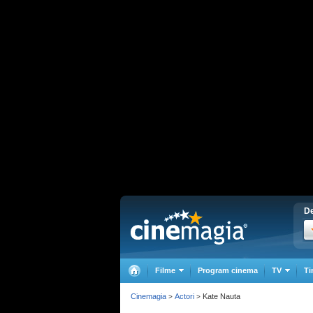
De
Filme
Program cinema
TV
Ti
Cinemagia
Actori
Kate Nauta
>
>