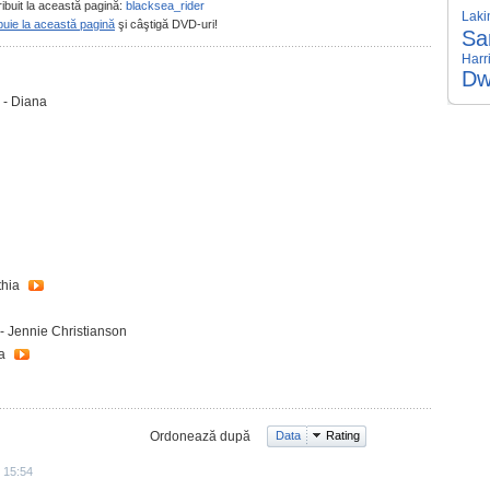
ribuit la această pagină:
blacksea_rider
Laki
buie la această pagină
şi câştigă DVD-uri!
Sa
Harr
Dw
 - Diana
thia
- Jennie Christianson
na
Ordonează după
Data
Rating
 15:54