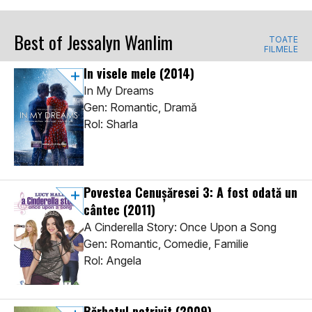
Best of Jessalyn Wanlim
TOATE
FILMELE
In visele mele
(2014)
In My Dreams
Gen: Romantic, Dramă
Rol: Sharla
Povestea Cenușăresei 3: A fost odată un
cântec
(2011)
A Cinderella Story: Once Upon a Song
Gen: Romantic, Comedie, Familie
Rol: Angela
Bărbatul potrivit
(2009)