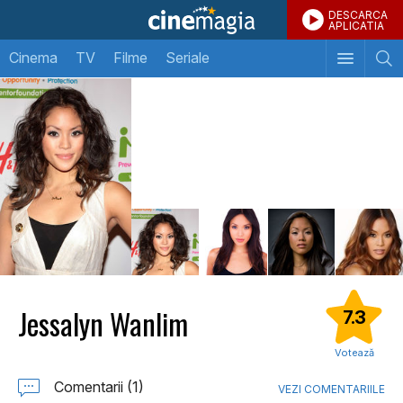
DESCARCA
APLICATIA
Cinema
TV
Filme
Seriale
Jessalyn Wanlim
7.3
Votează
Comentarii (1)
VEZI COMENTARIILE