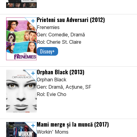
Prieteni sau Adversari
(2012)
Frenemies
Gen: Comedie, Dramă
Rol: Cherie St. Claire
Disney+
Orphan Black
(2013)
Orphan Black
Gen: Dramă, Acţiune, SF
Rol: Evie Cho
Mami merge și la muncă
(2017)
Workin' Moms