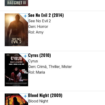
See No Evil 2
(2014)
See No Evil 2
Gen: Horror
Rol: Amy
Cyrus
(2010)
Cyrus
Gen: Crimă, Thriller, Mister
Rol: Maria
Blood Night
(2009)
Blood Night