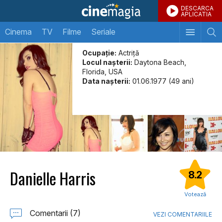
DESCARCA
APLICATIA
Cinema
TV
Filme
Seriale
Ocupație:
Actriţă
Locul naşterii:
Daytona Beach,
Florida, USA
Data naşterii:
01.06.1977 (49 ani)
Danielle Harris
8.2
Votează
Comentarii (7)
VEZI COMENTARIILE