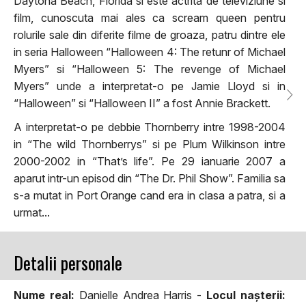
Daytona Beach, Florida si este actrita de televiziune si
film, cunoscuta mai ales ca scream queen pentru
rolurile sale din diferite filme de groaza, patru dintre ele
in seria Halloween “Halloween 4: The retunr of Michael
Myers” si “Halloween 5: The revenge of Michael
Myers” unde a interpretat-o pe Jamie Lloyd si in
“Halloween” si “Halloween II” a fost Annie Brackett.
A interpretat-o pe debbie Thornberry intre 1998-2004
in “The wild Thornberrys” si pe Plum Wilkinson intre
2000-2002 in “That’s life”. Pe 29 ianuarie 2007 a
aparut intr-un episod din “The Dr. Phil Show”. Familia sa
s-a mutat in Port Orange cand era in clasa a patra, si a
urmat...
Detalii personale
Nume real:
Danielle Andrea Harris -
Locul naşterii: