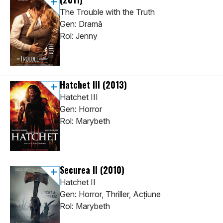
The Trouble with the Truth
Gen: Dramă
Rol: Jenny
Hatchet III
(2013)
Hatchet III
Gen: Horror
Rol: Marybeth
Securea II
(2010)
Hatchet II
Gen: Horror, Thriller, Acţiune
Rol: Marybeth