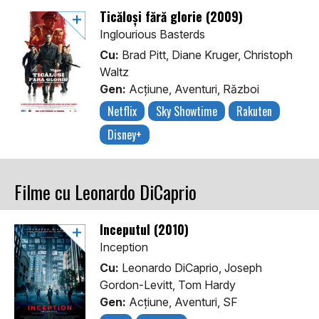
Ticăloși fără glorie (2009)
Inglourious Basterds
Cu:
Brad Pitt, Diane Kruger, Christoph
Waltz
Gen:
Acţiune, Aventuri, Război
Netflix
Sky Showtime
Rakuten
Disney+
Filme cu Leonardo DiCaprio
Începutul (2010)
Inception
Cu:
Leonardo DiCaprio, Joseph
Gordon-Levitt, Tom Hardy
Gen:
Acţiune, Aventuri, SF