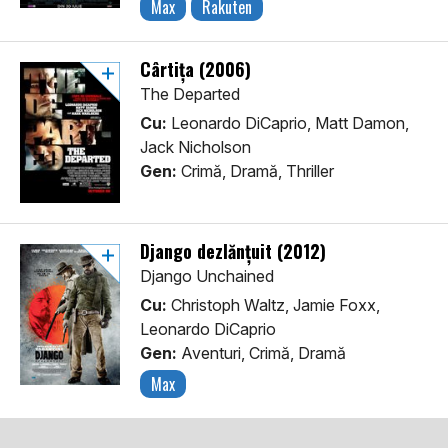
Max
Rakuten
Cârtița (2006)
The Departed
Cu:
Leonardo DiCaprio, Matt Damon,
Jack Nicholson
Gen:
Crimă, Dramă, Thriller
Django dezlănțuit (2012)
Django Unchained
Cu:
Christoph Waltz, Jamie Foxx,
Leonardo DiCaprio
Gen:
Aventuri, Crimă, Dramă
Max