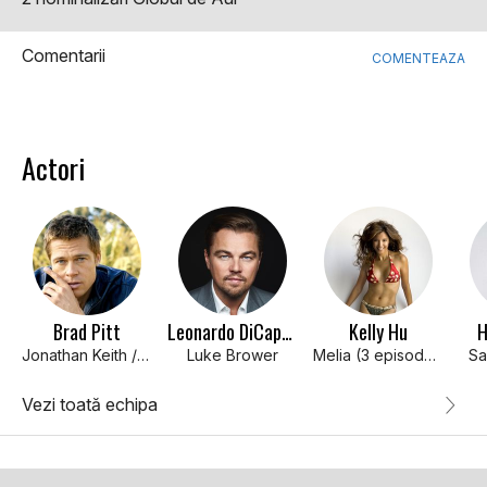
Comentarii
COMENTEAZA
Actori
Brad Pitt
Leonardo DiCaprio
Kelly Hu
H
Jonathan Keith / Jeff
Luke Brower
Melia (3 episodes, 1987-1988)
Sa
Vezi toată echipa