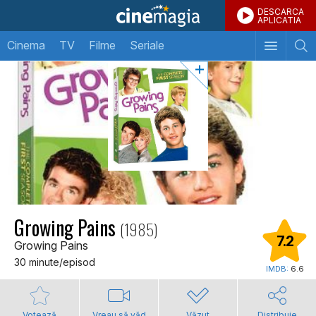
DESCARCA
APLICATIA
Cinema
TV
Filme
Seriale
Growing Pains
(1985)
7.2
Growing Pains
30 minute/episod
IMDB:
6.6
Votează
Vreau să văd
Văzut
Distribuie