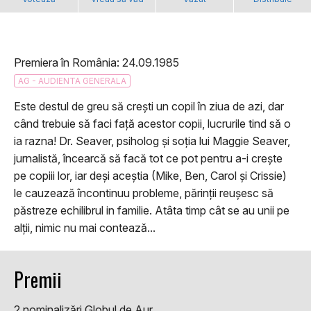
Premiera în România: 24.09.1985
AG - AUDIENTA GENERALA
Este destul de greu să crești un copil în ziua de azi, dar
când trebuie să faci față acestor copii, lucrurile tind să o
ia razna! Dr. Seaver, psiholog și soția lui Maggie Seaver,
jurnalistă, încearcă să facă tot ce pot pentru a-i crește
pe copiii lor, iar deși aceștia (Mike, Ben, Carol și Crissie)
le cauzează încontinuu probleme, părinții reușesc să
păstreze echilibrul in familie. Atâta timp cât se au unii pe
alții, nimic nu mai contează...
Premii
2 nominalizări Globul de Aur