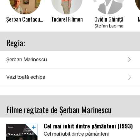
Șerban Cantacuzino
Tudorel Filimon
Ovidiu Ghiniță
M
Ştefan Ladima
Regia:
Șerban Marinescu
Vezi toată echipa
Filme regizate de Șerban Marinescu
Cel mai iubit dintre pământeni (1993)
Cel mai iubit dintre pământeni