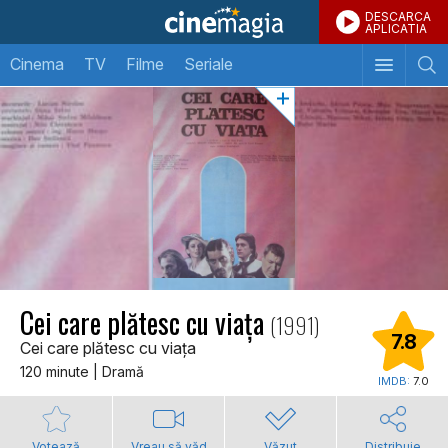
DESCARCA
APLICATIA
Cinema
TV
Filme
Seriale
Cei care plătesc cu viața
(1991)
7.8
Cei care plătesc cu viața
120 minute | Dramă
IMDB:
7.0
Votează
Vreau să văd
Văzut
Distribuie