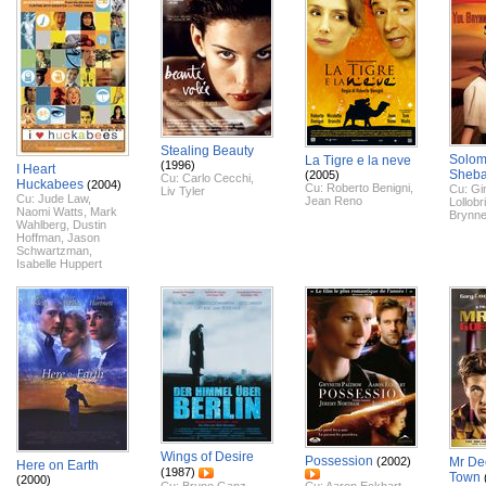
Stealing Beauty
Solom
La Tigre e la neve
(1996)
I Heart
Sheb
(2005)
Cu:
Carlo Cecchi
,
Huckabees
(2004)
Cu:
Roberto Benigni
,
Cu:
Gi
Liv Tyler
Cu:
Jude Law
,
Jean Reno
Lollobr
Naomi Watts
,
Mark
Brynne
Wahlberg
,
Dustin
Hoffman
,
Jason
Schwartzman
,
Isabelle Huppert
Wings of Desire
Possession
(2002)
Mr De
Here on Earth
(1987)
Town
(2000)