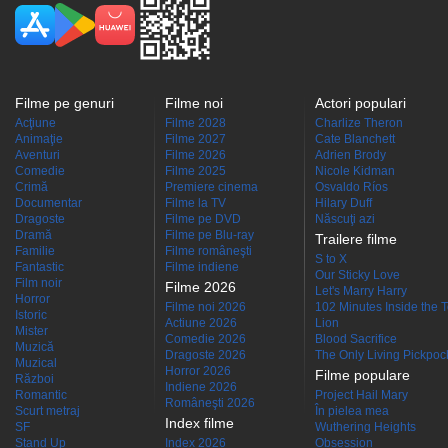
Filme pe genuri
Filme noi
Actori populari
Acţiune
Filme 2028
Charlize Theron
Animaţie
Filme 2027
Cate Blanchett
Aventuri
Filme 2026
Adrien Brody
Comedie
Filme 2025
Nicole Kidman
Crimă
Premiere cinema
Osvaldo Ríos
Documentar
Filme la TV
Hilary Duff
Dragoste
Filme pe DVD
Născuţi azi
Dramă
Filme pe Blu-ray
Trailere filme
Familie
Filme româneşti
S to X
Fantastic
Filme indiene
Our Sticky Love
Film noir
Filme 2026
Let's Marry Harry
Horror
Filme noi 2026
102 Minutes Inside the 
Istoric
Actiune 2026
Lion
Mister
Comedie 2026
Blood Sacrifice
Muzică
Dragoste 2026
The Only Living Pickpocke
Muzical
Horror 2026
Filme populare
Război
Indiene 2026
Romantic
Project Hail Mary
Româneşti 2026
Scurt metraj
În pielea mea
Index filme
SF
Wuthering Heights
Stand Up
Index 2026
Obsession