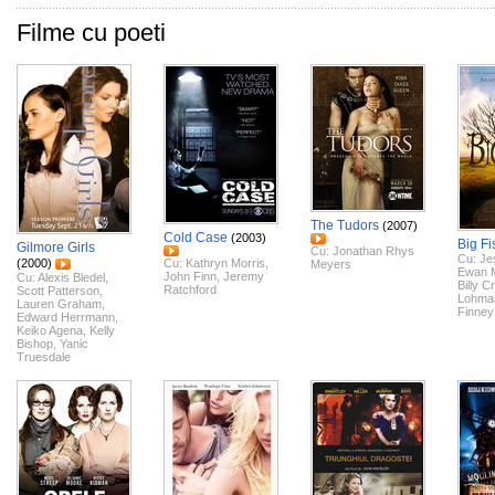
Filme cu poeti
The Tudors
(2007)
Cold Case
(2003)
Big Fi
Gilmore Girls
Cu:
Jonathan Rhys
Cu:
Je
(2000)
Cu:
Kathryn Morris
,
Meyers
Ewan 
John Finn
,
Jeremy
Cu:
Alexis Bledel
,
Billy C
Ratchford
Scott Patterson
,
Lohma
Lauren Graham
,
Finney
Edward Herrmann
,
Keiko Agena
,
Kelly
Bishop
,
Yanic
Truesdale