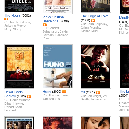
The Hours
(2002)
The Edge of Love
Vicky Cristina
Mouli
(2008)
Barcelona
(2008)
(2001)
Cu:
Nicole Kidman
,
Cu:
Keira Knightley
,
Julianne Moore
,
Cu:
Ew
Cillian Murphy
,
Cu:
Scarlett
Meryl Streep
McGre
Sienna Miller
Johansson
,
Javier
Kidma
Bardem
,
Penélope
Cruz
Hung
The Li
(2009)
Dead Poets
Ali
(2001)
Cu:
Thomas Jane
,
(2004)
Society
Cu:
Jon Voight
,
Will
(1989)
Jane Adams
Smith
,
Jamie Foxx
Cu:
Jo
Cu:
Robin Williams
,
Rosam
Ethan Hawke
,
Saman
Robert Sean
John M
Leonard