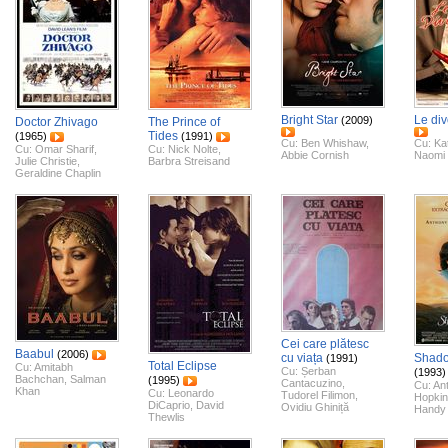
Bright Star
Le di
(2009)
Doctor Zhivago
The Prince of
Tides
(1965)
(1991)
Cu:
Ben Whishaw
,
Cu:
Ka
Cu:
Omar Sharif
,
Cu:
Nick Nolte
,
Abbie Cornish
Naomi 
Julie Christie
,
Barbra Streisand
Geraldine Chaplin
Cei care plătesc
Baabul
(2006)
cu viața
Shad
(1991)
Total Eclipse
Cu:
Amitabh
Cu:
Șerban
(1993)
Bachchan
,
Salman
(1995)
Cantacuzino
,
Cu:
An
Khan
Cu:
Leonardo
Tudorel Filimon
,
Hopki
DiCaprio
,
David
Ovidiu Ghiniță
Handy
Thewlis