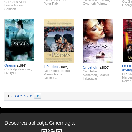
Cu:
Bruno Ganz
,
Cu:
Aaron Eckhart
,
Cu:
Ga
Cu:
Chris Klein
,
Peter Falk
Gwyneth Paltrow
George
Liliane Gloria
Sobieski
Onegin
(1999)
La Fil
Il Postino
(1994)
Gripsholm
(2000)
Cu:
Ralph Fiennes
,
d'Art
Cu:
Philippe Noiret
,
Cu:
Heike
Liv Tyler
Cu:
So
Maria Grazia
Makatsch
,
Jasmin
Marce
Cucinotta
Tabatabai
Noiret
1
2
3
4
5
6
7
8
Descarcă aplicaţia Cinemagia