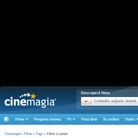
Descoperă filme
Comedie, acţiune, dramă, .
Filme
Program cinema
TV
Timp liber
În curând
Trailer
Cinemagia
Filme
Tags
Filme cu poeti
>
>
>