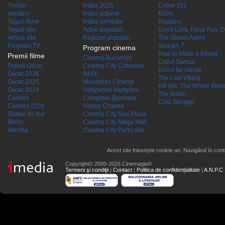
Thriller
Index 2025
Crime 101
Western
Index acţiune
Kîzîm
Taguri filme
Index comedie
Hoppers
Taguri stiri
Actori populari
Good Luck, Have Fun, D
Arhiva stiri
Regizori populari
The Secret Agent
Program TV
Scream 7
Program cinema
How to Make a Killing
Premii filme
Cinema Bucuresti
Cazul Samca
Premii Oscar
Cinema City Cotroceni
Dolce far niente
Oscar 2026
IMAX
The Last Viking
Oscar 2025
Movieplex Cinema
Kill Bill: The Whole Blood
Oscar 2024
Hollywood Multiplex
The Bride!
Cannes
Cineplexx Baneasa
Cold Storage
Cannes 2026
Happy Cinema
Globul de Aur
Cinema City Sun Plaza
Berlin
Cinema City Mega Mall
Venetia
Cinema City ParkLake
Acest site folosește cookie-uri. Navigând în conti
Copyright© 2000-2026 Cinemagia®
Termeni şi condiţii
|
Contact
|
Politica de confidențialitate
|
A.N.P.C