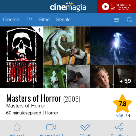
DESCARCA
APLICATIA
Cinema
TV
Filme
Seriale
+ 59
Masters of Horror
(2005)
7.8
Masters of Horror
60 minute/episod | Horror
IMDB:
7.4
Votează
Vreau să văd
Văzut
Distribuie