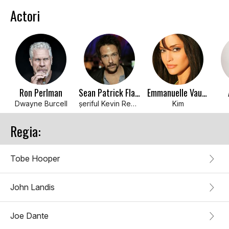
Actori
Ron Perlman
Sean Patrick Flanery
Emmanuelle Vaugier
Dwayne Burcell
şeriful Kevin Reddle
Kim
Regia:
Tobe Hooper
John Landis
Joe Dante