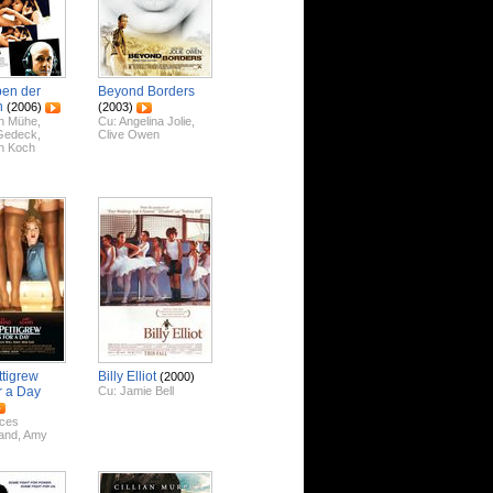
en der
Beyond Borders
n
(2006)
(2003)
ch Mühe
,
Cu:
Angelina Jolie
,
 Gedeck
,
Clive Owen
n Koch
ttigrew
Billy Elliot
(2000)
r a Day
Cu:
Jamie Bell
ces
and
,
Amy