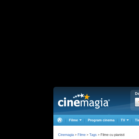
De
Filme
Program cinema
TV
Ti
Cinemagia
Filme
Tags
Filme cu pianisti
>
>
>