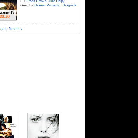
Cu:
Ethan Hawke
,
Julie Delpy
Gen film:
Dramă
,
Romantic
,
Dragoste
Warner TV
20:30
toate filmele »