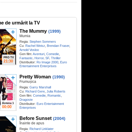
me de urmărit la TV
The Mummy
(1999)
Mumia
Regia:
Stephen Sommers
Cu:
Rachel Weisz
,
Brendan Fraser
,
Arnold Vosloo
Gen film:
Aventuri
,
Comedie
,
PRO TV
,
,
,
Fantastic
Horror
SF
Thriller
21:30
Distribuitor:
Ro Image 2000
,
Euro
Entertainment Enterprises
Pretty Woman
(1990)
Frumușica
Regia:
Garry Marshall
Cu:
Richard Gere
,
Julia Roberts
Gen film:
Comedie
,
Romantic
,
Dragoste
Antena 1
Distribuitor:
Euro Entertainment
00:00
Enterprises
Before Sunset
(2004)
Înainte de apus
Regia:
Richard Linklater