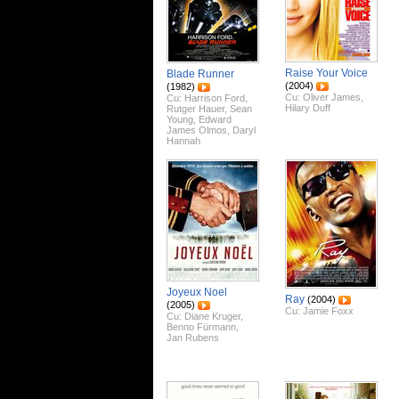
Raise Your Voice
Blade Runner
(2004)
(1982)
Cu:
Oliver James
,
Cu:
Harrison Ford
,
Hilary Duff
Rutger Hauer
,
Sean
Young
,
Edward
James Olmos
,
Daryl
Hannah
Joyeux Noel
Ray
(2004)
(2005)
Cu:
Jamie Foxx
Cu:
Diane Kruger
,
Benno Fürmann
,
Jan Rubens