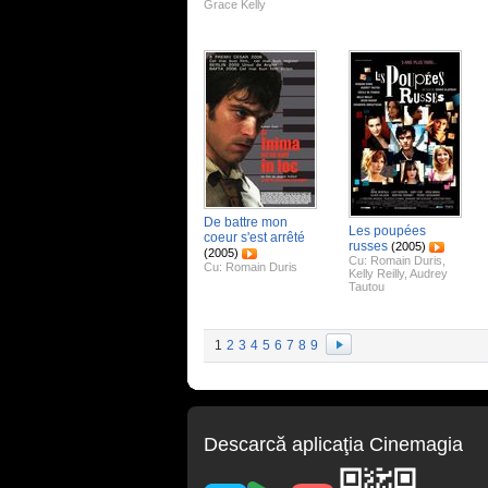
Grace Kelly
De battre mon
Les poupées
coeur s'est arrêté
russes
(2005)
(2005)
Cu:
Romain Duris
,
Cu:
Romain Duris
Kelly Reilly
,
Audrey
Tautou
1
2
3
4
5
6
7
8
9
Descarcă aplicaţia Cinemagia