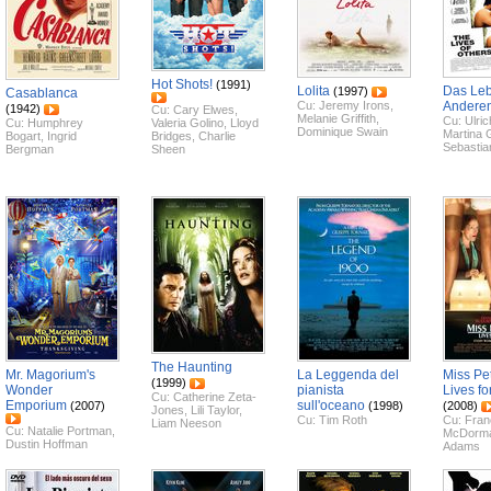
Hot Shots!
(1991)
Lolita
Das Leb
(1997)
Casablanca
Cu:
Jeremy Irons
,
Andere
(1942)
Cu:
Cary Elwes
,
Melanie Griffith
,
Cu:
Ulri
Cu:
Humphrey
Valeria Golino
,
Lloyd
Dominique Swain
Martina
Bogart
,
Ingrid
Bridges
,
Charlie
Sebastia
Bergman
Sheen
The Haunting
Mr. Magorium's
La Leggenda del
Miss Pe
(1999)
Wonder
pianista
Lives fo
Cu:
Catherine Zeta-
Emporium
sull'oceano
(2007)
(1998)
(2008)
Jones
,
Lili Taylor
,
Cu:
Tim Roth
Cu:
Fran
Liam Neeson
Cu:
Natalie Portman
,
McDorm
Dustin Hoffman
Adams