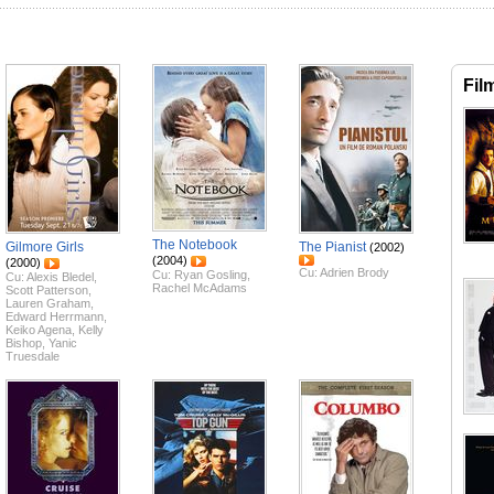
Fil
The Notebook
Gilmore Girls
The Pianist
(2002)
(2004)
(2000)
Cu:
Adrien Brody
Cu:
Ryan Gosling
,
Cu:
Alexis Bledel
,
Rachel McAdams
Scott Patterson
,
Lauren Graham
,
Edward Herrmann
,
Keiko Agena
,
Kelly
Bishop
,
Yanic
Truesdale