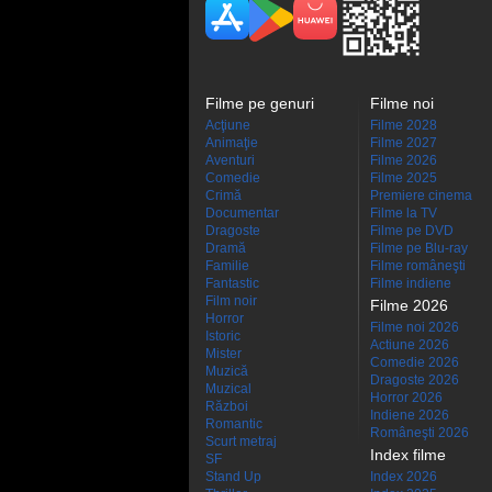
Filme pe genuri
Filme noi
Acţiune
Filme 2028
Animaţie
Filme 2027
Aventuri
Filme 2026
Comedie
Filme 2025
Crimă
Premiere cinema
Documentar
Filme la TV
Dragoste
Filme pe DVD
Dramă
Filme pe Blu-ray
Familie
Filme româneşti
Fantastic
Filme indiene
Film noir
Filme 2026
Horror
Filme noi 2026
Istoric
Actiune 2026
Mister
Comedie 2026
Muzică
Dragoste 2026
Muzical
Horror 2026
Război
Indiene 2026
Romantic
Româneşti 2026
Scurt metraj
Index filme
SF
Stand Up
Index 2026