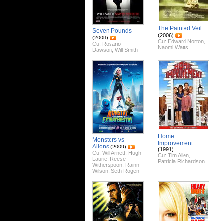
The Painted Veil
Seven Pounds
(2006)
(2008)
Cu:
Edward Norton
,
Cu:
Rosario
Naomi Watts
Dawson
,
Will Smith
Home
Monsters vs
Improvement
Aliens
(2009)
(1991)
Cu:
Will Arnett
,
Hugh
Cu:
Tim Allen
,
Laurie
,
Reese
Patricia Richardson
Witherspoon
,
Rainn
Wilson
,
Seth Rogen