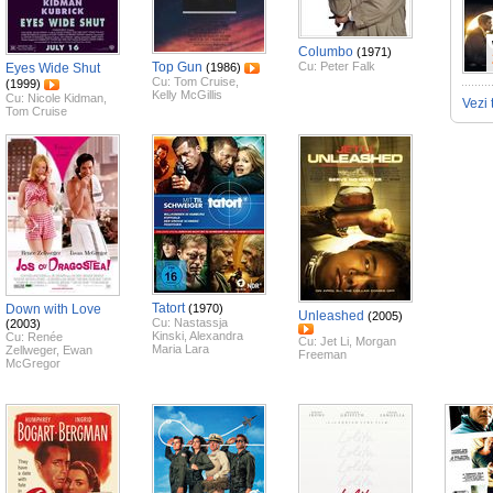
Columbo
(1971)
Top Gun
Cu:
Peter Falk
Eyes Wide Shut
(1986)
Cu:
Tom Cruise
,
(1999)
Kelly McGillis
Cu:
Nicole Kidman
,
Vezi 
Tom Cruise
Tatort
Down with Love
(1970)
Unleashed
(2005)
Cu:
Nastassja
(2003)
Kinski
,
Alexandra
Cu:
Renée
Cu:
Jet Li
,
Morgan
Maria Lara
Zellweger
,
Ewan
Freeman
McGregor