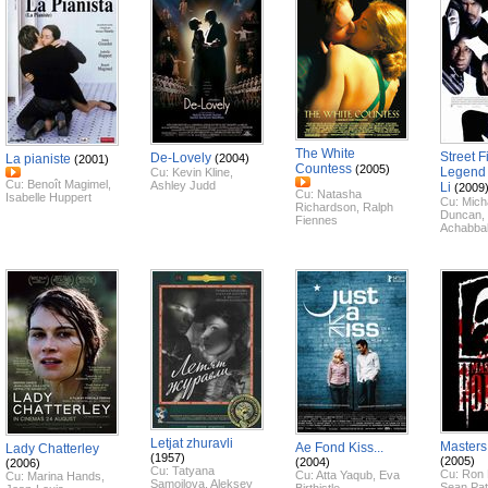
The White
Street F
De-Lovely
La pianiste
(2004)
(2001)
Countess
(2005)
Legend 
Cu:
Kevin Kline
,
Cu:
Benoît Magimel
,
Ashley Judd
Li
(2009
Cu:
Natasha
Isabelle Huppert
Cu:
Mich
Richardson
,
Ralph
Duncan
,
Fiennes
Achabba
Letjat zhuravli
Masters
Ae Fond Kiss...
Lady Chatterley
(1957)
(2005)
(2004)
(2006)
Cu:
Tatyana
Cu:
Ron 
Cu:
Atta Yaqub
,
Eva
Cu:
Marina Hands
,
Samojlova
,
Aleksey
Sean Pat