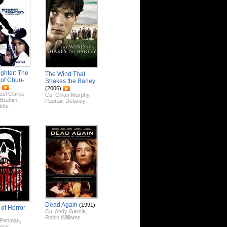
ighter: The
The Wind That
of Chun-
Shakes the Barley
)
(2006)
ael Clarke
Cu:
Cillian Murphy
,
Brahim
Padraic Delaney
khe
Dead Again
(1991)
 of Horror
Cu:
Andy Garcia
,
Robin Williams
Perlman
,
rick