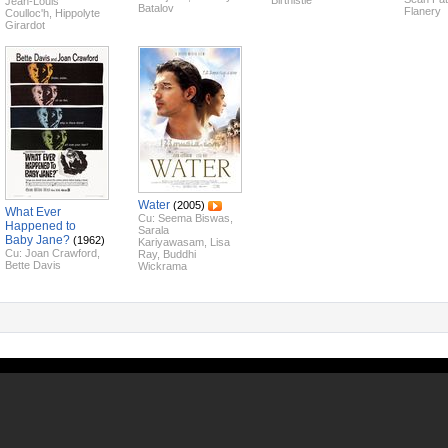
Birthistle
Jean-Louis
Batalov
Flanery
Coulloc'h
,
Hippolyte
Girardot
Water
(2005)
What Ever
Cu:
Seema Biswas
,
Happened to
Sarala
Baby Jane?
(1962)
Kariyawasam
,
Lisa
Cu:
Joan Crawford
,
Ray
,
Buddhi
Bette Davis
Wickrama