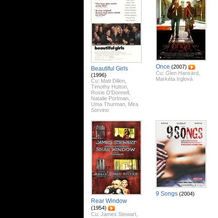
Once
(2007)
Beautiful Girls
Cu:
Glen Hansard
,
(1996)
Markéta Irglová
Cu:
Matt Dillon
,
Timothy Hutton
,
Rosie O'Donnell
,
Natalie Portman
,
Uma Thurman
,
Mira
Sorvino
9 Songs
(2004)
Rear Window
(1954)
Cu:
James Stewart
,