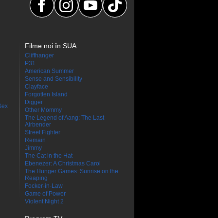
Filme noi în SUA
Cliffhanger
P31
American Summer
Sense and Sensibility
Clayface
Forgotten Island
Digger
Sex
Other Mommy
The Legend of Aang: The Last
Airbender
Street Fighter
Remain
Jimmy
The Cat in the Hat
Ebenezer: A Christmas Carol
The Hunger Games: Sunrise on the
Reaping
Focker-in-Law
Game of Power
Violent Night 2