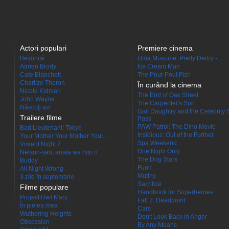
Actori populari
Premiere cinema
Beyoncé
Uma Musume: Pretty Derby -...
Adrien Brody
Ice Cream Man
Cate Blanchett
The Pout-Pout Fish
Charlize Theron
În curând la cinema
Nicole Kidman
The End of Oak Street
John Wayne
The Carpenter's Son
Născuţi azi
Gail Daughtry and the Celebrity 
Trailere filme
Pass
PAW Patrol: The Dino Movie
Bad Lieutenant: Tokyo
Insidious: Out of the Further
Your Mother Your Mother Your...
Spa Weekend
Violent Night 2
One Night Only
Nelson-san, anata wa hito o...
The Dog Stars
Buddy
Fuori
All Night Wrong
Mutiny
3 zile în septembrie
Sacrifice
Filme populare
Handbook for Superheroes
Project Hail Mary
Fall 2: Deadpoint
În pielea mea
Cars
Wuthering Heights
Don't Look Back in Anger
Obsession
By Any Means