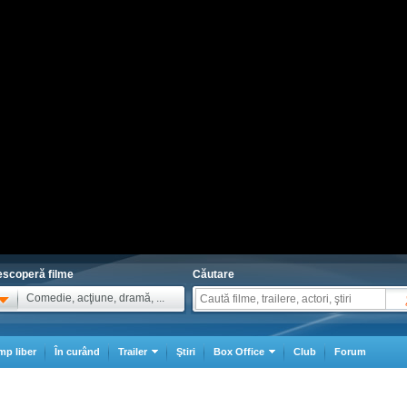
scoperă filme
Căutare
Comedie, acţiune, dramă, ...
mp liber
În curând
Trailer
Ştiri
Box Office
Club
Forum