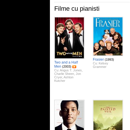
Filme cu pianisti
Frasier
(1993)
Two and a Half
Cu:
Kelsey
Men
(2003)
Grammer
Cu:
Angus T. Jones
,
Charlie Sheen
,
Jon
Cryer
,
Ashton
Kutcher