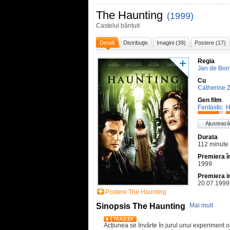
The Haunting
(1999)
Castelul bântuit
Detalii
Distribuţie
Imagini (39)
Postere (17)
Regia
Jan de Bon
Cu
Catherine 
Gen film
Fantastic
H
Ajustează
Durata
112 minute
Premiera 
1999
Premiera i
20.07.1999
Postere The Haunting
Sinopsis The Haunting
Mai mult
Acțiunea se învârte în jurul unui experiment o