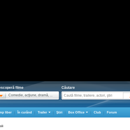
scoperă filme
Căutare
Comedie, acţiune, dramă, ...
mp liber
În curând
Trailer
Ştiri
Box Office
Club
Forum
lii