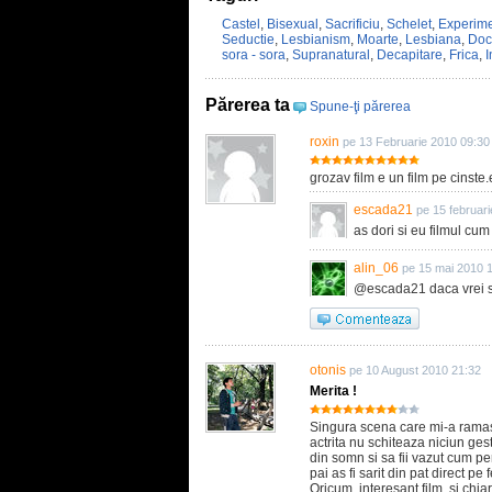
Castel
,
Bisexual
,
Sacrificiu
,
Schelet
,
Experim
Seductie
,
Lesbianism
,
Moarte
,
Lesbiana
,
Doc
sora - sora
,
Supranatural
,
Decapitare
,
Frica
,
Părerea ta
Spune-ţi părerea
roxin
pe 13 Februarie 2010 09:30
grozav film e un film pe cinste.e foar
escada21
pe 15 februar
as dori si eu filmul cum
alin_06
pe 15 mai 2010 
@escada21 daca vrei sa 
otonis
pe 10 August 2010 21:32
Merita !
Singura scena care mi-a ramas
actrita nu schiteaza niciun gest
din somn si sa fii vazut cum p
pai as fi sarit din pat direct pe 
Oricum, interesant film, si chia