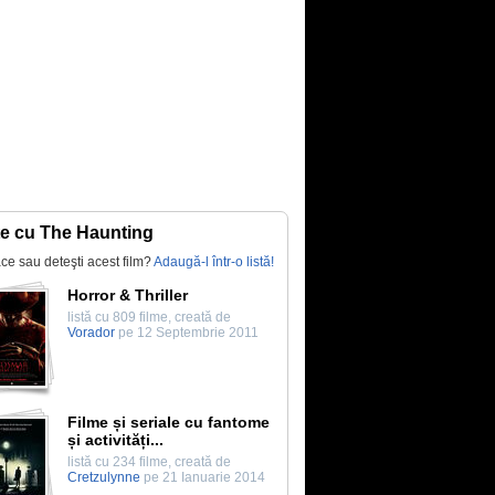
te cu The Haunting
lace sau deteşti acest film?
Adaugă-l într-o listă!
Horror & Thriller
listă cu 809 filme, creată de
Vorador
pe 12 Septembrie 2011
Filme și seriale cu fantome
și activități...
listă cu 234 filme, creată de
Cretzulynne
pe 21 Ianuarie 2014