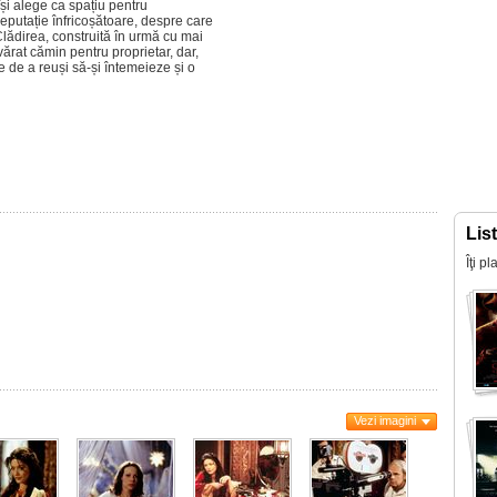
și alege ca spațiu pentru
eputație înfricoșătoare, despre care
Clădirea, construită în urmă cu mai
ărat cămin pentru proprietar, dar,
 de a reuși să-și întemeieze și o
Lis
Îţi p
Vezi imagini