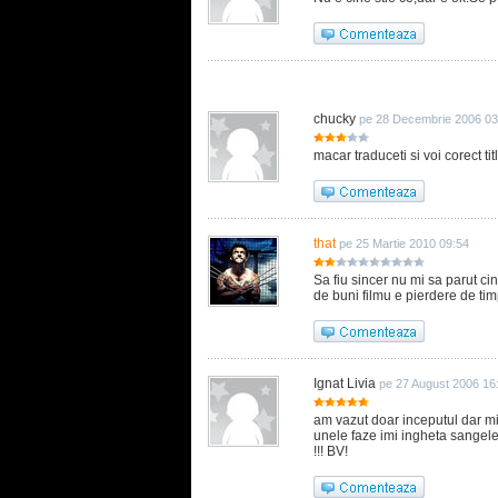
chucky
pe 28 Decembrie 2006 03
macar traduceti si voi corect titl
that
pe 25 Martie 2010 09:54
Sa fiu sincer nu mi sa parut cin
de buni filmu e pierdere de tim
Ignat Livia
pe 27 August 2006 16
am vazut doar inceputul dar mi s
unele faze imi ingheta sangele 
!!! BV!