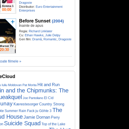
Dragoste
Antena 1
Distribuitor:
Euro Entertainment
00:00
Enterprises
Before Sunset
(2004)
Înainte de apus
Regia:
Richard Linklater
Cu:
Ethan Hawke
,
Julie Delpy
Gen film:
Dramă
,
Romantic
,
Dragoste
Warner TV
20:30
toate filmele »
eCloud
Hit and Run
u Iuliu Moldovan
Pat Morita
vin and the Chipmunks: The
ueakquel
El Cid
Joe Pantoliano
lunay
Kærestesorger
Country Strong
The
te
Summer Rain
Fack ju Göhte 3
ud House
Jamie Dornan
Perry
Suicide Squad
on
Top of the Lake