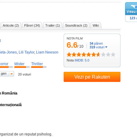
123
u
Articole (2)
Păreri (34)
Trailer (1)
Soundtrack (2)
Wiki
NOTA FILM
t
6.6
34
păreri
/
10
319
voturi
Zeta-Jones
,
Lili Taylor
,
Liam Neeson
Nota
IMDB: 5.0
orror
Mister
Thriller
 gen
20 voturi
Vezi pe Rakuten
în România
nternațională
rganizat de un reputat psiholog.