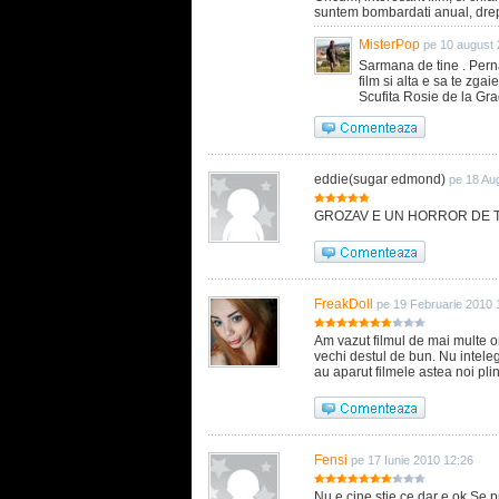
suntem bombardati anual, drept
MisterPop
pe 10 august 
Sarmana de tine . Perna 
film si alta e sa te zgaie
Scufita Rosie de la Grad
eddie(sugar edmond)
pe 18 Au
GROZAV E UN HORROR DE TOP !! 
FreakDoll
pe 19 Februarie 2010 
Am vazut filmul de mai multe ori
vechi destul de bun. Nu inteleg
au aparut filmele astea noi pli
Fensi
pe 17 Iunie 2010 12:26
Nu e cine stie ce,dar e ok.Se p