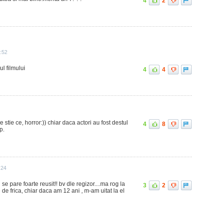
4
2
:52
ul filmului
4
4
e stie ce, horror:)) chiar daca actori au fost destul
4
8
p.
:24
e pare foarte reusit!! bv dle regizor....ma rog la
3
2
de frica, chiar daca am 12 ani , m-am uitat la el