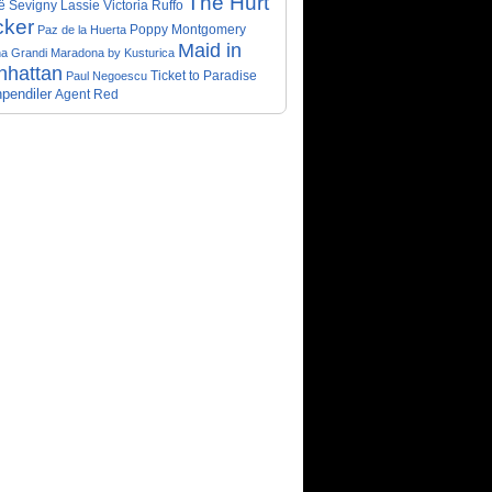
The Hurt
ë Sevigny
Victoria Ruffo
Lassie
cker
Poppy Montgomery
Paz de la Huerta
Maid in
a Grandi
Maradona by Kusturica
nhattan
Ticket to Paradise
Paul Negoescu
pendiler
Agent Red