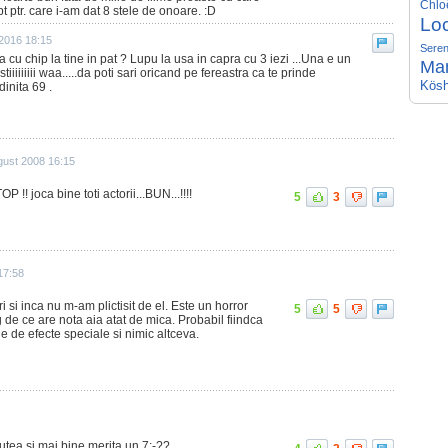
Chlo
 ptr. care i-am dat 8 stele de onoare. :D
Lo
2016 18:15
Seren
cu chip la tine in pat ? Lupu la usa in capra cu 3 iezi ...Una e un
Ma
stiiiiiiiii waa.....da poti sari oricand pe fereastra ca te prinde
Kösh
inita 69 .
gust 2008 16:15
joca bine toti actorii...BUN...!!!!
5
3
17:58
 si inca nu m-am plictisit de el. Este un horror
5
5
 de ce are nota aia atat de mica. Probabil fiindca
ne de efecte speciale si nimic altceva.
utea si mai bine.merita un 7:-??