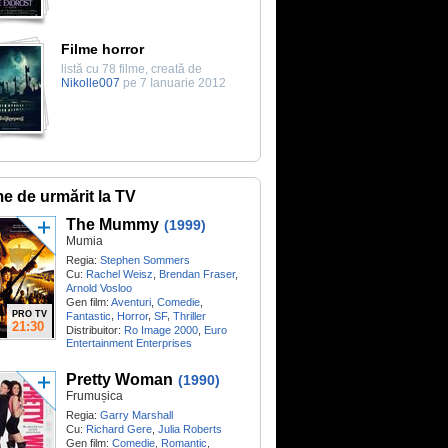
Filme horror
listă cu 78 filme, creată de
Nikolle007
pe 7 Ianuarie 2012
me de urmărit la TV
The Mummy
(1999)
Mumia
Regia:
Stephen Sommers
Cu:
Rachel Weisz
,
Brendan Fraser
,
Arnold Vosloo
Gen film:
Aventuri
,
Comedie
,
PRO TV
,
,
,
Fantastic
Horror
SF
Thriller
21:30
Distribuitor:
Ro Image 2000
,
Euro
Entertainment Enterprises
Pretty Woman
(1990)
Frumușica
Regia:
Garry Marshall
Cu:
Richard Gere
,
Julia Roberts
Gen film:
Comedie
,
Romantic
,