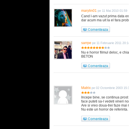
marylin01
pe 11 Mai 2010 01:59
Cand l-am vazut prima data era
dar acum ma uit la el fara prob
sarrpe
pe 11 Februarie 2011 20:1
Nu e horror filmul deloc, e chia
BETON
Matrix
pe 02 Octombrie 2003 15:
Incepe bine, se continua prost 
face puteti sa-l vedeti vineri 
Are si vreo doua-trei faze mai
Nu este un horror de referinta.