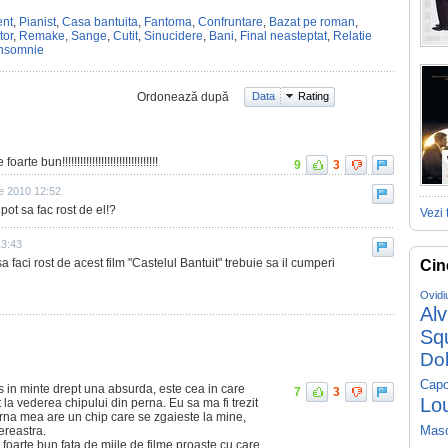
ent
,
Pianist
,
Casa bantuita
,
Fantoma
,
Confruntare
,
Bazat pe roman
,
tor
,
Remake
,
Sange
,
Cutit
,
Sinucidere
,
Bani
,
Final neasteptat
,
Relatie
Insomnie
Ordonează după
Data
Rating
te bun!!!!!!!!!!!!!!!!!!!!!!!!!!!!!!!!
9
3
ie 2010 12:52
 pot sa fac rost de el!?
Vezi 
13:43
faci rost de acest film "Castelul Bantuit" trebuie sa il cumperi
Cin
Ovidi
Al
Sq
Do
Capo
 in minte drept una absurda, este cea in care
7
3
Lo
 la vederea chipului din perna. Eu sa ma fi trezit
erna mea are un chip care se zgaieste la mine,
fereastra.
Mas
r foarte bun fata de miile de filme proaste cu care