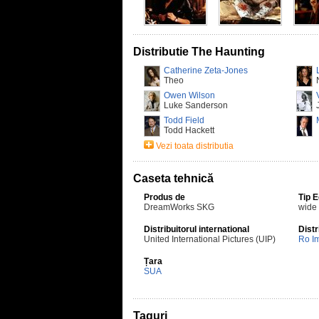
Distributie The Haunting
Catherine Zeta-Jones
Theo
Owen Wilson
Luke Sanderson
Todd Field
Todd Hackett
Vezi toata distributia
Caseta tehnică
Produs de
Tip 
DreamWorks SKG
wide
Distribuitorul international
Distr
United International Pictures (UIP)
Ro I
Țara
SUA
Taguri