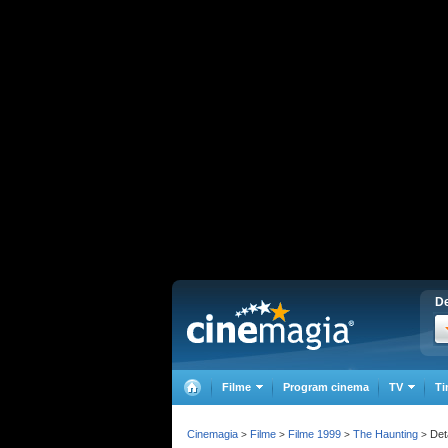
De
Filme
Program cinema
TV
Ti
Cinemagia
Filme
Filme 1999
The Haunting
Deta
>
>
>
>