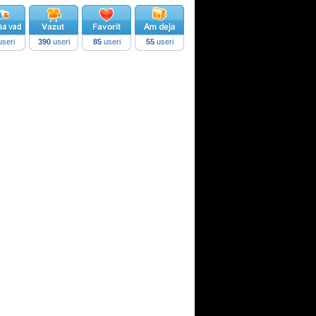
seri
390
useri
85
useri
55
useri