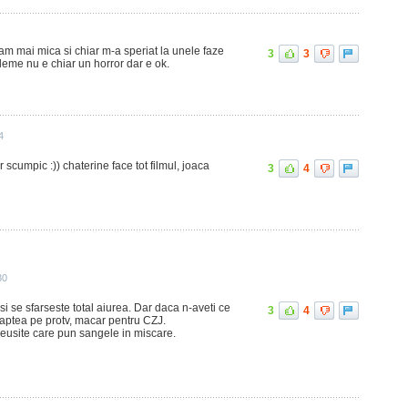
m mai mica si chiar m-a speriat la unele faze
3
3
leme nu e chiar un horror dar e ok.
4
r scumpic :)) chaterine face tot filmul, joaca
3
4
30
si se sfarseste total aiurea. Dar daca n-aveti ce
3
4
noaptea pe protv, macar pentru CZJ.
 reusite care pun sangele in miscare.