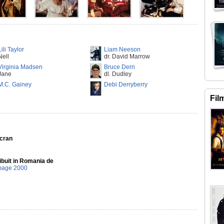
Lili Taylor
Liam Neeson
Nell
dr. David Marrow
Virginia Madsen
Bruce Dern
Jane
dl. Dudley
M.C. Gainey
Debi Derryberry
Fil
Ecran
ibuit in Romania de
mage 2000