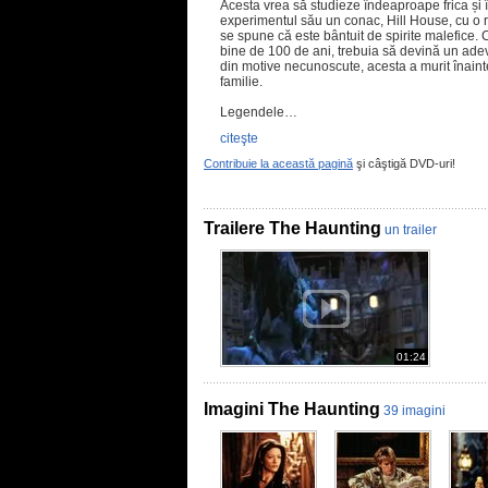
Acesta vrea să studieze îndeaproape frica și î
experimentul său un conac, Hill House, cu o r
se spune că este bântuit de spirite malefice. 
bine de 100 de ani, trebuia să devină un adev
din motive necunoscute, acesta a murit înainte
familie.
Legendele…
citeşte
Contribuie la această pagină
şi câştigă DVD-uri!
Trailere The Haunting
un trailer
01:24
Imagini The Haunting
39 imagini