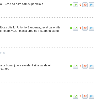
....Cred ca este cam superficiala.
0
0
 ca sotia lui Antonio Banderas,decat ca actrita.
0
1
 filme am vazut-o,asta cred ca inseamna ca nu
3:03
oarte buna, joaca excelent si la varsta ei,
0
7
carierei
0
7