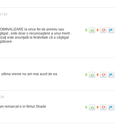
17:52
 NOMINALIZARE la orice fel de premiu sau
0
0
ştigat , este doar o recunoaştere a unui merit .
aţi este anunţată la festivitate că a câştigat
igătoare .
n ultima vreme nu am mai auzit de ea
0
0
:25
 am remarcat-o in filmul Shade
0
0