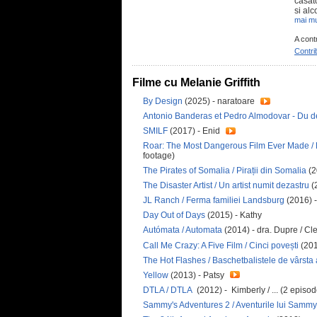
casat
si alc
mai mu
A cont
Contri
Filme cu Melanie Griffith
By Design
(2025) - naratoare
Antonio Banderas et Pedro Almodovar - Du dé
SMILF
(2017) - Enid
Roar: The Most Dangerous Film Ever Made /
footage)
The Pirates of Somalia / Pirații din Somalia
(2
The Disaster Artist / Un artist numit dezastru
(
JL Ranch / Ferma familiei Landsburg
(2016) 
Day Out of Days
(2015) - Kathy
Autómata / Automata
(2014) - dra. Dupre / Cl
Call Me Crazy: A Five Film / Cinci povești
(201
The Hot Flashes / Baschetbalistele de vârsta
Yellow
(2013) - Patsy
DTLA / DTLA
(2012) - Kimberly / ... (2 episo
Sammy's Adventures 2 / Aventurile lui Samm