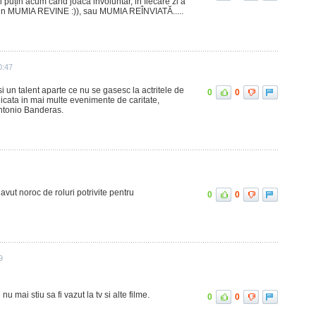
i puțin acum când joacă involuntar, in fiecare zi a
al din MUMIA REVINE :)), sau MUMIA REÎNVIATĂ.....
0:47
si un talent aparte ce nu se gasesc la actritele de
0
0
cata in mai multe evenimente de caritate,
Antonio Banderas.
 avut noroc de roluri potrivite pentru
0
0
9
u mai stiu sa fi vazut la tv si alte filme.
0
0