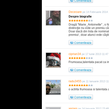
Deceoare
pe 14 Februarie 2014 
Despre biografie
Dragă ''Marie_Antoinette'' , o
distincţie nu este un premiu câ
Doar dacă din lista de nominaliz
premiul , doar atunci este câşt
ciprian34
pe 17 Iunie 2013 11:47
Frumoasa,talentata pacat ca i
radu3455
pe 11 Ianuarie 2013 11
o actrita frumoasa si talentata
xerses
pe 14 Ianuarie 2012 23:48