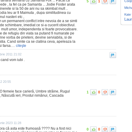
 tanara semana cu Samanta Fox ... Pacat ca
5
1
Coop
pede , la fel ca pe Samanta ... Jodie Foster arata
Micha
inerete si la 50 de ani nu sa skimbat mult ..
zodia leu ar fi Maimuta , dupa similitudinea cu
Kate
ul nasteri etc ,
Laur
tr-un permanent conflict intre nevoia de a se simti
a de schimbare, imediat ce si-a cucerit obiectivul.
cu mult umor, independenta si foarte provocatoare.
le de refugiu din viata sa putand fi numarate pe
ne vorba de prieteni, devine serviabila, si de
stia. Cand simte ca se clatina ceva, apeleaza la
si farsa.…
citeşte
rie 2011 21:02
 cand vom iubi .
12 20:55
, O femeie face carieră, Umbre străine, Rugul
1
0
oi, Născută ieri, Prostul nimănui, Cascada
rtie 2023 11:28
ora că asta este frumoasă ???? Nu a fost nici
0
0