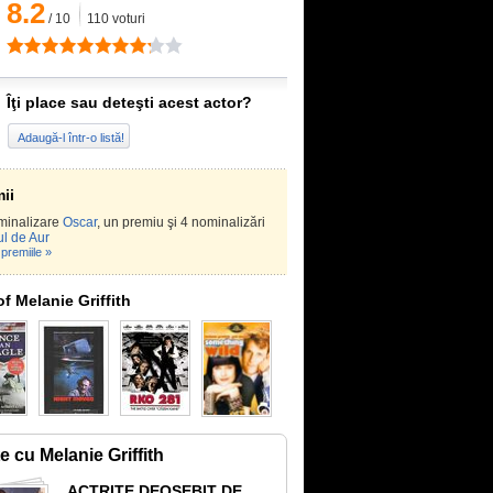
8.2
/
10
110
voturi
Îţi place sau deteşti acest actor?
Adaugă-l într-o listă!
ii
minalizare
Oscar
, un premiu şi 4 nominalizări
l de Aur
premiile »
of Melanie Griffith
te cu Melanie Griffith
ACTRIȚE DEOSEBIT DE