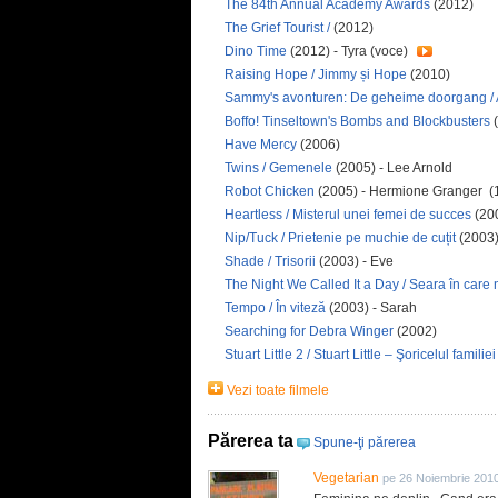
The 84th Annual Academy Awards
(2012)
The Grief Tourist /
(2012)
Dino Time
(2012) - Tyra (voce)
Raising Hope / Jimmy și Hope
(2010)
Sammy's avonturen: De geheime doorgang / 
Boffo! Tinseltown's Bombs and Blockbusters
Have Mercy
(2006)
Twins / Gemenele
(2005) - Lee Arnold
Robot Chicken
(2005) - Hermione Granger (
Heartless / Misterul unei femei de succes
(200
Nip/Tuck / Prietenie pe muchie de cuțit
(2003)
Shade / Trisorii
(2003) - Eve
The Night We Called It a Day / Seara în care 
Tempo / În viteză
(2003) - Sarah
Searching for Debra Winger
(2002)
Stuart Little 2 / Stuart Little – Şoricelul familiei
Vezi toate filmele
Părerea ta
Spune-ţi părerea
Vegetarian
pe 26 Noiembrie 201