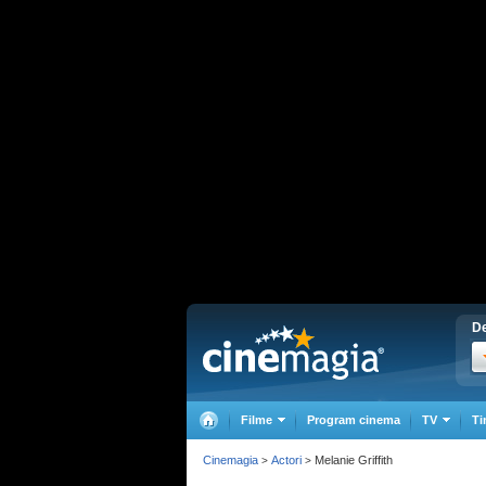
De
Filme
Program cinema
TV
Ti
Cinemagia
Actori
Melanie Griffith
>
>