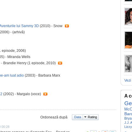
Aventurile lui Sammy 3D
(2010) - Snow
(2006) - (arhivă)
1 episode, 2006)
5) - Miranda Wells
 - Brandie Henry (1 episode, 2010)
ne-am luat adio
(2003) - Barbara Marx
Vezi 
 2
(2002) - Margalo (voce)
A c
Ge
McC
Bar
Ordonează după
Data
Rating
Brya
J.J.
0 00:28
Lizz