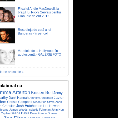
Fiica lui Andie MacDowell, la
braţul lui Ricky Gervais pentru
Globurile de Aur 2012
Reşedinţa de vară a lui
Banderas - în pericol
Vedetele de la Hollywood în
adolescenţă - GALERIE FOTO
toate articolele »
olaborat cu
mma Arterton
Kristen Bell
Jenny
Javier
arthy
Daryl Hannah
Anthony Anderson
dem
Christa Campbell
Alison Brie
Steve Zahn
Josh Hutcherson
n Cranston
Leo Howard
 Abrams
James Woods
Isabelle Fuhrman
John Hurt
Geena Davis
y Caplan
Dave Franco
Dominic