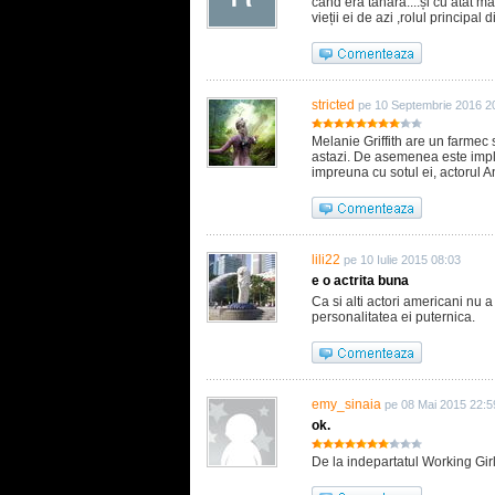
când era tânără....și cu atât ma
vieții ei de azi ,rolul princip
stricted
pe 10 Septembrie 2016 2
Melanie Griffith are un farmec 
astazi. De asemenea este impli
impreuna cu sotul ei, actorul 
lili22
pe 10 Iulie 2015 08:03
e o actrita buna
Ca si alti actori americani nu a
personalitatea ei puternica.
emy_sinaia
pe 08 Mai 2015 22:5
ok.
De la indepartatul Working Girl n