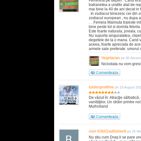
Feminina pe deplin . Cand era
batranetea a uratito atat de re
mai bine la 40 de ani decat in t
. In zodiacul kinezesc cei din 
zodiacul european , nu dupa an
. . .Femeia Maimuta traieste in
bine peste tot si dorinta febril
Este foarte naturala, joviala, 
Nu suporta singuratatea, clipe
degetele de la o mana. Cand vi
aceea, foarte apreciata de ace
armele sale preferate: umorul 
Vegetarian
pe 30 decemb
Niciodata nu vom gresi
Iulidesprefilme
pe 16 August 20
De văzut în: Atracţie sălbatică
vanităţilor, Un străin printre n
Mulholland
user-63b02ad8a0ee8
pe 26 Ma
Nu știu cum Draq li se pare un