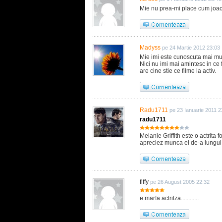
Mie nu prea-mi place cum joaca
Madyss
pe 24 Martie 2012 23:03
Mie imi este cunoscuta mai mult
Nici nu imi mai amintesc in ce
are cine stie ce filme la activ.
Radu1711
pe 23 Ianuarie 2011 2
radu1711
Melanie Griffith este o actrita f
apreciez munca ei de-a lungul 
fiffy
pe 26 August 2005 22:32
e marfa actritza............