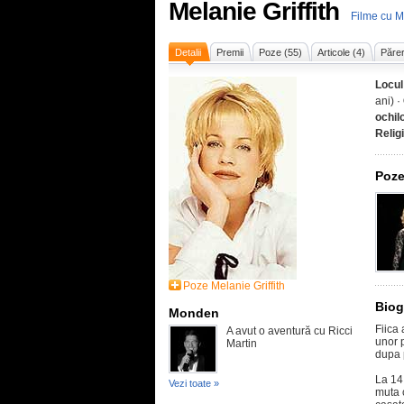
Melanie Griffith
Filme cu Me
Detalii
Premii
Poze (55)
Articole (4)
Părer
Locul
ani) ·
ochil
Relig
Poze
Poze Melanie Griffith
Biog
Monden
Fiica 
A avut o aventură cu Ricci
unor 
Martin
dupa 
La 14 
Vezi toate »
muta 