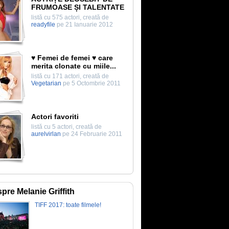
FRUMOASE ȘI TALENTATE
listă cu 575 actori, creată de
readyfile
pe 21 Ianuarie 2012
♥ Femei de femei ♥ care
merita clonate cu miile...
listă cu 171 actori, creată de
Vegetarian
pe 5 Octombrie 2011
Actori favoriti
listă cu 5 actori, creată de
aurelvirlan
pe 24 Februarie 2011
pre Melanie Griffith
TIFF 2017: toate filmele!