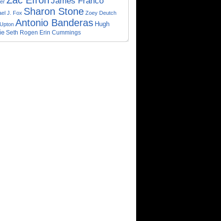
Zac Efron
James Franco
er
Sharon Stone
el J. Fox
Zoey Deutch
Antonio Banderas
Hugh
 Upton
ie
Seth Rogen
Erin Cummings