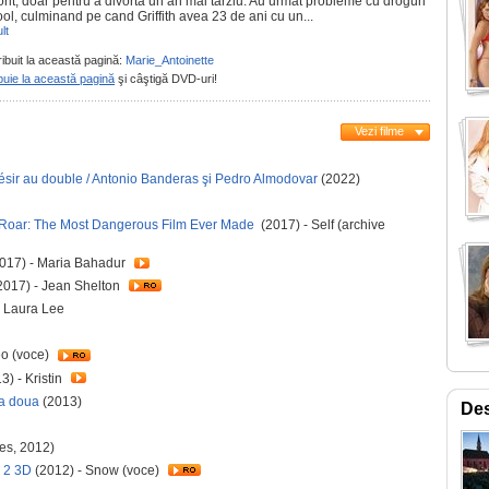
orit, doar pentru a divorta un an mai tarziu. Au urmat probleme cu droguri
ool, culminand pe cand Griffith avea 23 de ani cu un...
lt
ribuit la această pagină:
Marie_Antoinette
buie la această pagină
şi câştigă DVD-uri!
Vezi filme
sir au double / Antonio Banderas şi Pedro Almodovar
(2022)
 Roar: The Most Dangerous Film Ever Made
(2017) - Self (archive
017) - Maria Bahadur
2017) - Jean Shelton
- Laura Lee
eo (voce)
3) - Kristin
 a doua
(2013)
Des
des, 2012)
y 2 3D
(2012) - Snow (voce)