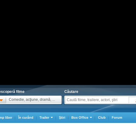
scoperă filme
Căutare
Comedie, acţiune, dramă, ...
mp liber
În curând
Trailer
Ştiri
Box Office
Club
Forum