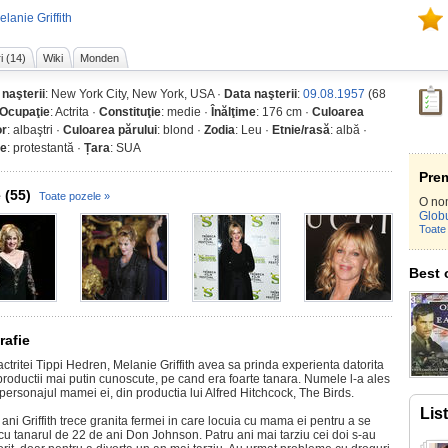
lanie Griffith
i (14)
Wiki
Monden
 naşterii
: New York City, New York, USA ·
Data naşterii
:
09.08.1957
(68
Ocupaţie
: Actrita ·
Constituţie
: medie ·
Înălţime
: 176 cm ·
Culoarea
or
: albaştri ·
Culoarea părului
: blond ·
Zodia
: Leu ·
Etnie/rasă
: albă ·
ie
: protestantă ·
Țara
: SUA
Prem
 (55)
Toate pozele »
O no
Globu
Toate 
Best 
rafie
actritei Tippi Hedren, Melanie Griffith avea sa prinda experienta datorita
productii mai putin cunoscute, pe cand era foarte tanara. Numele l-a ales
personajul mamei ei, din productia lui Alfred Hitchcock, The Birds.
Lis
ani Griffith trece granita fermei in care locuia cu mama ei pentru a se
cu tanarul de 22 de ani Don Johnson. Patru ani mai tarziu cei doi s-au