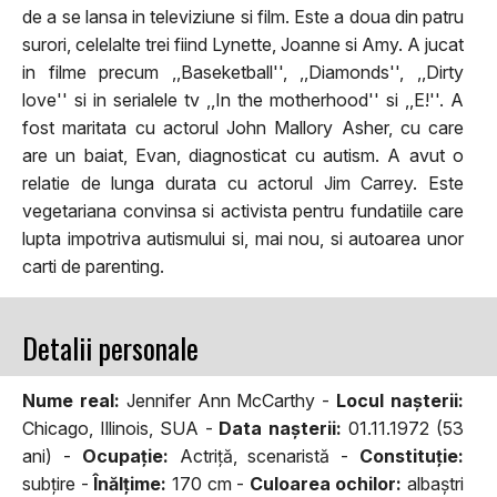
de a se lansa in televiziune si film. Este a doua din patru
surori, celelalte trei fiind Lynette, Joanne si Amy. A jucat
in filme precum ,,Baseketball'', ,,Diamonds'', ,,Dirty
love'' si in serialele tv ,,In the motherhood'' si ,,E!''. A
fost maritata cu actorul John Mallory Asher, cu care
are un baiat, Evan, diagnosticat cu autism. A avut o
relatie de lunga durata cu actorul Jim Carrey. Este
vegetariana convinsa si activista pentru fundatiile care
lupta impotriva autismului si, mai nou, si autoarea unor
carti de parenting.
Detalii personale
Nume real:
Jennifer Ann McCarthy -
Locul naşterii:
Chicago, Illinois, SUA -
Data naşterii:
01.11.1972 (53
ani) -
Ocupaţie:
Actriță, scenaristă -
Constituţie:
subțire -
Înălţime:
170 cm -
Culoarea ochilor:
albaștri