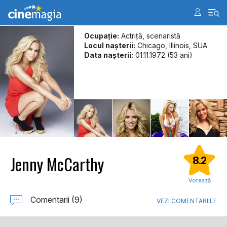
Ocupație:
Actriță, scenaristă
Locul naşterii:
Chicago, Illinois, SUA
Data naşterii:
01.11.1972 (53 ani)
Jenny McCarthy
8.2
Votează
Comentarii (9)
VEZI COMENTARIILE