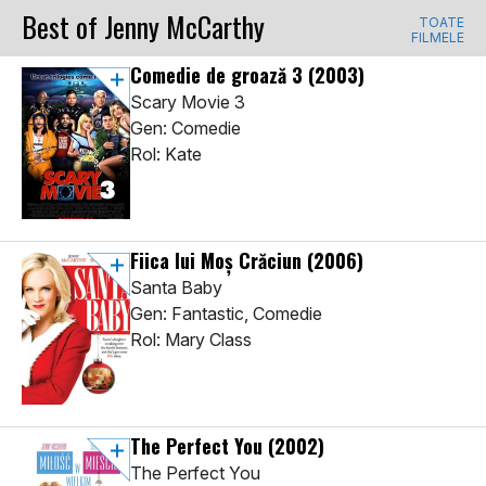
Best of Jenny McCarthy
TOATE
FILMELE
Comedie de groază 3
(2003)
Scary Movie 3
Gen: Comedie
Rol: Kate
Fiica lui Moș Crăciun
(2006)
Santa Baby
Gen: Fantastic, Comedie
Rol: Mary Class
The Perfect You
(2002)
The Perfect You