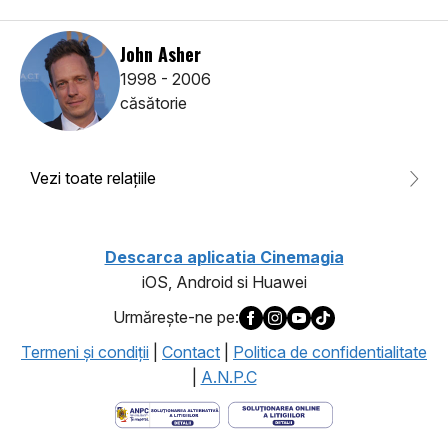
John Asher
1998 - 2006
căsătorie
Vezi toate relaţiile
Descarca aplicatia Cinemagia
iOS, Android si Huawei
Urmăreşte-ne pe:
Termeni şi condiţii
|
Contact
|
Politica de confidentialitate
|
A.N.P.C