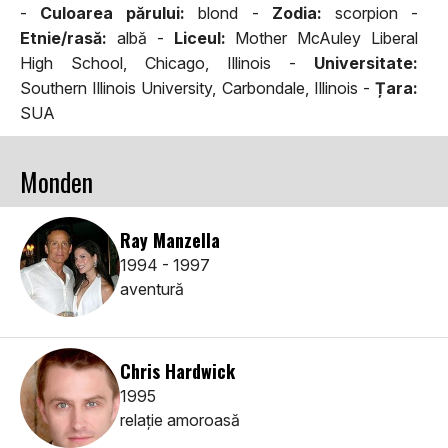
-
Culoarea părului:
blond -
Zodia:
scorpion -
Etnie/rasă:
albă -
Liceul:
Mother McAuley Liberal
High School, Chicago, Illinois -
Universitate:
Southern Illinois University, Carbondale, Illinois -
Țara:
SUA
Monden
Ray Manzella
1994 - 1997
aventură
Chris Hardwick
1995
relaţie amoroasă