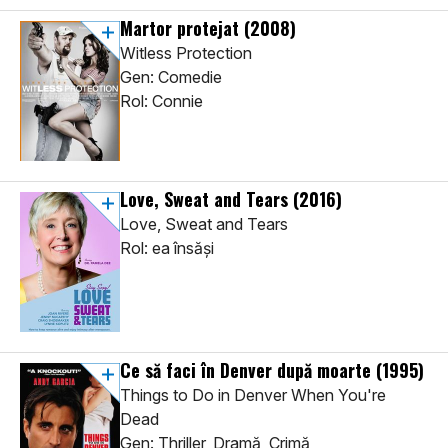
Martor protejat
(2008)
Witless Protection
Gen: Comedie
Rol: Connie
Love, Sweat and Tears
(2016)
Love, Sweat and Tears
Rol: ea însăși
Ce să faci în Denver după moarte
(1995)
Things to Do in Denver When You're
Dead
Gen: Thriller, Dramă, Crimă