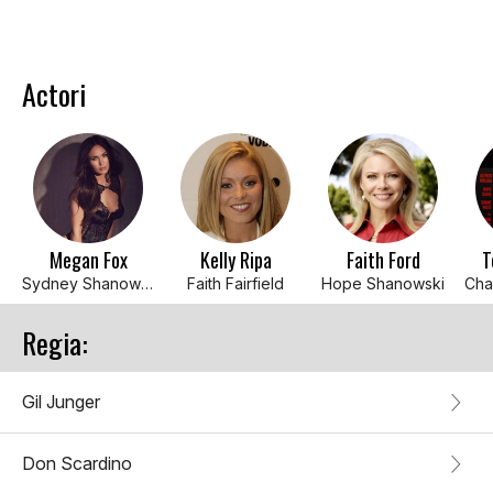
Actori
Megan Fox
Kelly Ripa
Faith Ford
T
Sydney Shanowski
Faith Fairfield
Hope Shanowski
Regia:
Gil Junger
Don Scardino