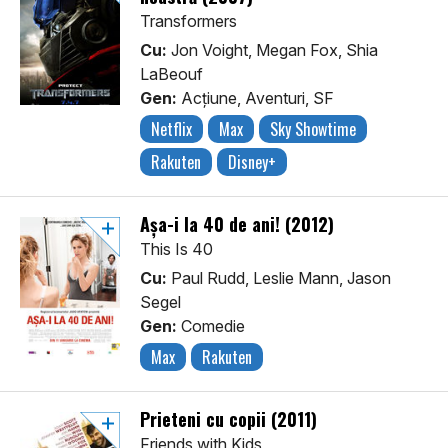
Transformers
Cu:
Jon Voight, Megan Fox, Shia
LaBeouf
Gen:
Acţiune, Aventuri, SF
Netflix
Max
Sky Showtime
Rakuten
Disney+
Așa-i la 40 de ani! (2012)
This Is 40
Cu:
Paul Rudd, Leslie Mann, Jason
Segel
Gen:
Comedie
Max
Rakuten
Prieteni cu copii (2011)
Friends with Kids