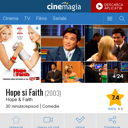
DESCARCA
APLICATIA
Cinema
TV
Filme
Seriale
+ 24
Hope si Faith
(2003)
7.4
Hope & Faith
30 minute/episod | Comedie
IMDB:
5.5
Votează
Vreau să văd
Văzut
Distribuie