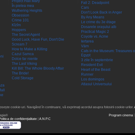
Project Hail Mary
Fall 2: Deadpoint
În pielea mea
Cars
Wuthering Heights
Don't Look Back in Anger
Obsession
By Any Means
Crime 101
Le crime du 3e étage
Kîzîm
Dosarele orașului alb
Hoppers
Practical Magic 2
The Secret Agent
Coyote vs. Acme
Good Luck, Have Fun, Don't Die
Iertarea
Scream 7
Värn
How to Make a Killing
Cats in the Museum: Treasures o
Cazul Samca
Egypt
eni
Dolce far niente
3 zile în septembrie
The Last Viking
Resident Evil
Kill Bill: The Whole Bloody Affair
Heart of the Beast
The Bride!
Runner
Cold Storage
Los domingos
Atlasul Universului
aza
all
ke
losește cookie-uri. Navigând în continuare, vă exprimați acordul asupra folosirii cookie-urilor.
agia®
Program cinema
Politica de confidențialitate
|
A.N.P.C