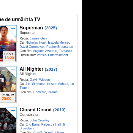
me de urmărit la TV
Superman
(2025)
Superman
Regia:
James Gunn
Cu:
Nicholas Hoult
,
Isabela Merced
,
,
David Corenswet
Rachel Brosnahan
Gen film:
Acţiune
,
Aventuri
,
Fantastic
HBO 2
Distribuitor:
Vertical Entertainment
18:20
All Nighter
(2017)
All Nighter
Regia:
Gavin Wiesen
Cu:
J.K. Simmons
,
Kristen Schaal
,
Lio
Tipton
Gen film:
Comedie
,
Dramă
Prima TV
20:00
Closed Circuit
(2013)
Conspirația
Regia:
John Crowley
Cu:
Eric Bana
,
Rebecca Hall
,
Jim
Broadbent
Gen film:
Crimă
,
Dramă
,
Mister
,