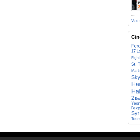
P
Vezi 
Cin
Fer
17
L
Fight
St. 
Mart
Sky
Har
Hal
2
Be
Yeon
l'ex
Syr
Tees