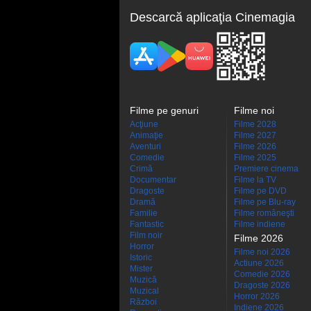
Descarcă aplicaţia Cinemagia
Filme pe genuri
Filme noi
Acţiune
Filme 2028
Animaţie
Filme 2027
Aventuri
Filme 2026
Comedie
Filme 2025
Crimă
Premiere cinema
Documentar
Filme la TV
Dragoste
Filme pe DVD
Dramă
Filme pe Blu-ray
Familie
Filme româneşti
Fantastic
Filme indiene
Film noir
Filme 2026
Horror
Filme noi 2026
Istoric
Actiune 2026
Mister
Comedie 2026
Muzică
Dragoste 2026
Muzical
Horror 2026
Război
Indiene 2026