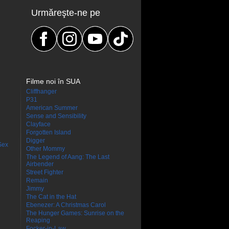
Urmăreşte-ne pe
Filme noi în SUA
Cliffhanger
P31
American Summer
Sense and Sensibility
Clayface
Forgotten Island
Digger
Sex
Other Mommy
The Legend of Aang: The Last
Airbender
Street Fighter
Remain
Jimmy
The Cat in the Hat
Ebenezer: A Christmas Carol
The Hunger Games: Sunrise on the
Reaping
Focker-in-Law