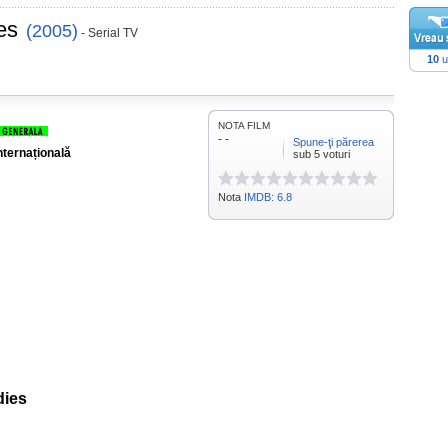
es
(2005)
- Serial TV
10
u
NOTA FILM
- -
Spune-ţi părerea
nternațională
sub 5 voturi
Nota
IMDB: 6.8
dies