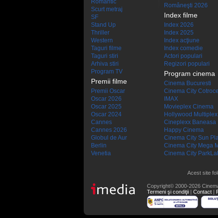
Romantic
Româneşti 2026
Scurt metraj
Index filme
SF
Stand Up
Index 2026
Thriller
Index 2025
Western
Index acţiune
Taguri filme
Index comedie
Taguri stiri
Actori populari
Arhiva stiri
Regizori populari
Program TV
Program cinema
Premii filme
Cinema Bucuresti
Premii Oscar
Cinema City Cotroc
Oscar 2026
IMAX
Oscar 2025
Movieplex Cinema
Oscar 2024
Hollywood Multiplex
Cannes
Cineplexx Baneasa
Cannes 2026
Happy Cinema
Globul de Aur
Cinema City Sun Pl
Berlin
Cinema City Mega M
Venetia
Cinema City ParkLa
Acest site fo
Copyright© 2000-2026 Cinem
Termeni şi condiţii
|
Contact
|