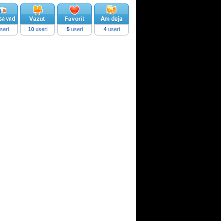
seri
10
useri
5
useri
4
useri