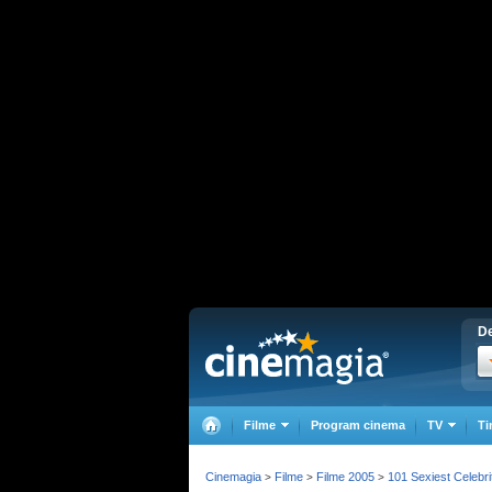
De
Filme
Program cinema
TV
Ti
Cinemagia
Filme
Filme 2005
101 Sexiest Celebri
>
>
>