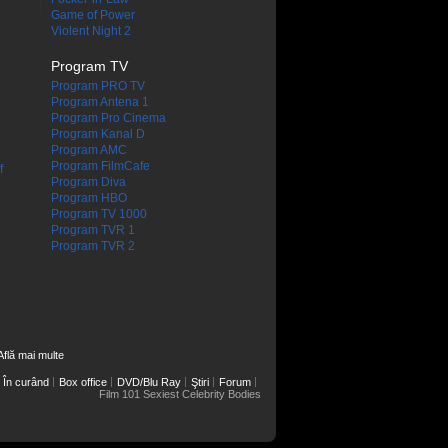
Game of Power
Violent Night 2
Program TV
Program PRO TV
Program Antena 1
Program Pro Cinema
Program Kanal D
Program AMC
Program FilmCafe
f
Program Diva
Program HBO
Program TV 1000
Program TVR 1
Program TVR 2
Află mai multe
În curând
Box office
DVD/Blu Ray
Ştiri
Forum
Film 101 Sexiest Celebrity Bodies