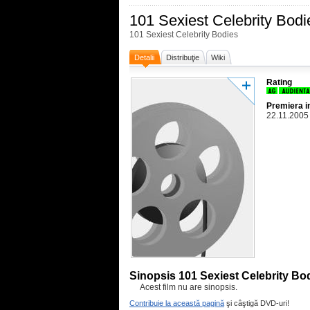
101 Sexiest Celebrity Bodi
101 Sexiest Celebrity Bodies
Detalii
Distribuţie
Wiki
Rating
Premiera i
22.11.2005
Sinopsis 101 Sexiest Celebrity Bo
Acest film nu are sinopsis.
Contribuie la această pagină
şi câştigă DVD-uri!