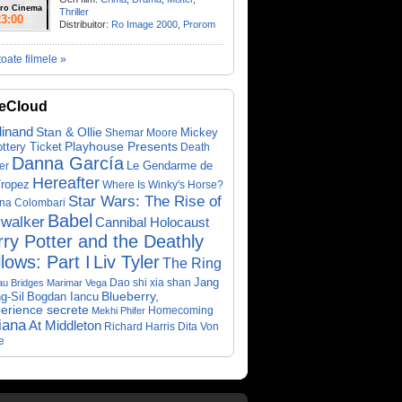
ro Cinema
Thriller
23:00
Distribuitor:
Ro Image 2000
,
Prorom
toate filmele »
eCloud
dinand
Stan & Ollie
Mickey
Shemar Moore
ottery Ticket
Playhouse Presents
Death
Danna García
Le Gendarme de
er
Hereafter
Tropez
Where Is Winky's Horse?
Star Wars: The Rise of
ina Colombari
Babel
walker
Cannibal Holocaust
ry Potter and the Deathly
lows: Part I
Liv Tyler
The Ring
Dao shi xia shan
Jang
au Bridges
Marimar Vega
Bogdan Iancu
Blueberry,
g-Sil
perience secrete
Homecoming
Mekhi Phifer
iana
At Middleton
Richard Harris
Dita Von
e