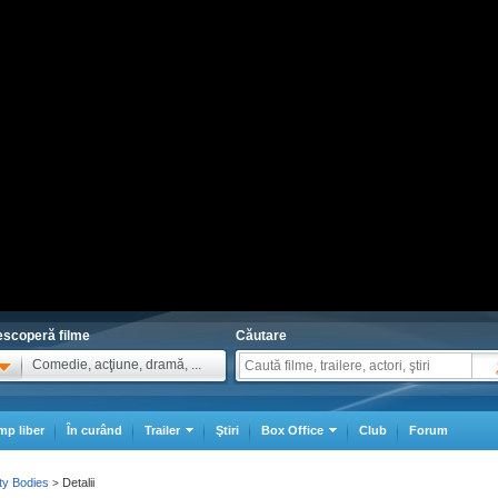
scoperă filme
Căutare
Comedie, acţiune, dramă, ...
mp liber
În curând
Trailer
Ştiri
Box Office
Club
Forum
ty Bodies
Detalii
>