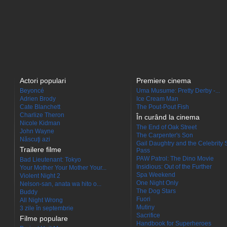
Actori populari
Premiere cinema
Beyoncé
Uma Musume: Pretty Derby -...
Adrien Brody
Ice Cream Man
Cate Blanchett
The Pout-Pout Fish
Charlize Theron
În curând la cinema
Nicole Kidman
The End of Oak Street
John Wayne
The Carpenter's Son
Născuţi azi
Gail Daughtry and the Celebrity 
Trailere filme
Pass
PAW Patrol: The Dino Movie
Bad Lieutenant: Tokyo
Insidious: Out of the Further
Your Mother Your Mother Your...
Spa Weekend
Violent Night 2
One Night Only
Nelson-san, anata wa hito o...
The Dog Stars
Buddy
Fuori
All Night Wrong
Mutiny
3 zile în septembrie
Sacrifice
Filme populare
Handbook for Superheroes