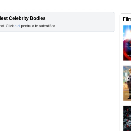
iest Celebrity Bodies
Fil
cat. Click
aici
pentru a te autentifica.