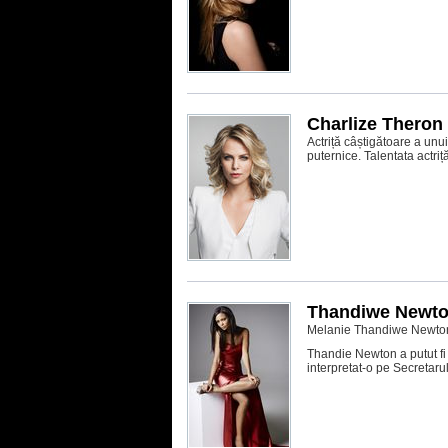
Charlize Theron
Actriță câștigătoare a unu
puternice. Talentata actriț
Thandiwe Newt
Melanie Thandiwe Newto
Thandie Newton a putut fi 
interpretat-o pe Secretar