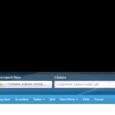
scoperă filme
Căutare
Comedie, acţiune, dramă, ...
mp liber
În curând
Trailer
Ştiri
Box Office
Club
Forum