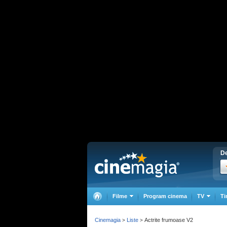
De
Filme
Program cinema
TV
Ti
Cinemagia
Liste
Actrite frumoase V2
>
>