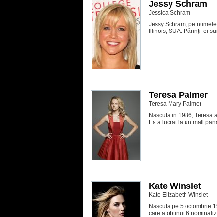
Jessy Schram
Jessica Schram
Jessy Schram, pe numele c
Illinois, SUA. Părinții ei 
Teresa Palmer
Teresa Mary Palmer
Nascuta in 1986, Teresa a
Ea a lucrat la un mall pan
Kate Winslet
Kate Elizabeth Winslet
Nascuta pe 5 octombrie 19
care a obtinut 6 nominaliz