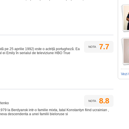
7.7
NOTA
tă pe 25 aprilie 1992) este o actriță portugheză. Ea
l ei Emily în serialul de televiziune HBO True
Vezi 
8.8
NOTA
ylenko
79 la Berdyansk intr-o familie mixta, tatal Konstantyn fiind ucrainian ,
va descendenta a unei familii bieloruse si