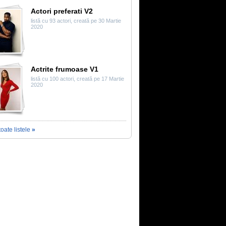
Actori preferati V2
listă cu 93 actori, creată pe 30 Martie
2020
Actrite frumoase V1
listă cu 100 actori, creată pe 17 Martie
2020
toate listele
»