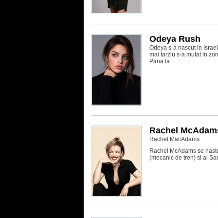
Odeya Rush
Odeya s-a nascut in Israel
mai tarziu s-a mutat in zo
Pana la
Rachel McAdam
Rachel MacAdams
Rachel McAdams se naste 
(mecanic de tren) si al Sa