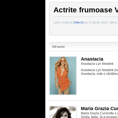
Actrite frumoase 
Listă creată de
DAlex01
pe 13 Aprilie 2020 | ultima
100 actori
Anastacia
Anastacia Lyn Newkirk
Anastacia Lyn Newkirk (n
Anastacia, este o cântăre
Maria Grazia Cu
Maria Grazia Cucinotta s-
Sicilia, Italia. Si-a incep