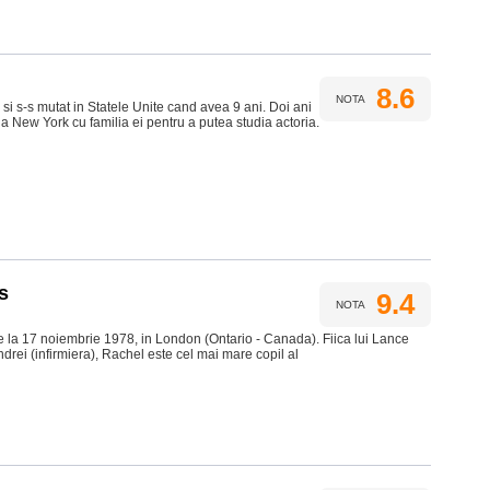
8.6
NOTA
 si s-s mutat in Statele Unite cand avea 9 ani. Doi ani
na New York cu familia ei pentru a putea studia actoria.
s
9.4
NOTA
la 17 noiembrie 1978, in London (Ontario - Canada). Fiica lui Lance
ndrei (infirmiera), Rachel este cel mai mare copil al