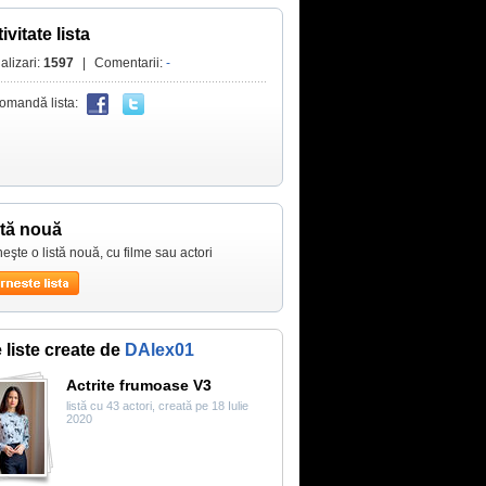
ivitate lista
alizari:
1597
|
Comentarii:
-
omandă lista:
stă nouă
eşte o listă nouă, cu filme sau actori
e liste create de
DAlex01
Actrite frumoase V3
listă cu 43 actori, creată pe 18 Iulie
2020