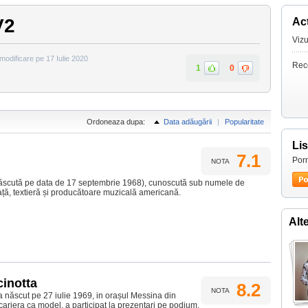
V2
Act
Vizu
 modificare pe 17 Iulie 2020
Rec
1
0
Ordoneaza dupa:
Data adăugării
|
Popularitate
Li
7.1
Porn
NOTA
ăscută pe data de 17 septembrie 1968), cunoscută sub numele de
ață, textieră și producătoare muzicală americană.
Alt
cinotta
8.2
NOTA
a născut pe 27 iulie 1969, in orașul Messina din
ut cariera ca model, a participat la prezentari pe podium,