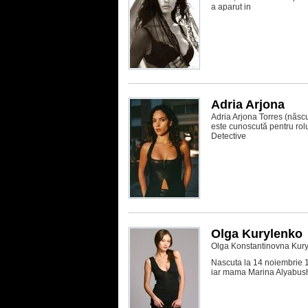
a aparut in
Adria Arjona
Adria Arjona Torres (născu
este cunoscută pentru rolu
Detective
Olga Kurylenko
Olga Konstantinovna Kur
Nascuta la 14 noiembrie 19
iar mama Marina Alyabushe