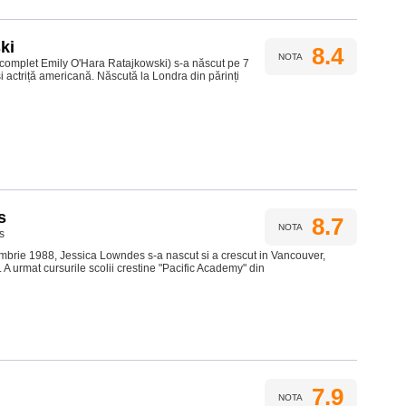
ki
8.4
NOTA
complet Emily O'Hara Ratajkowski) s-a născut pe 7
i actriță americană. Născută la Londra din părinți
s
8.7
NOTA
s
mbrie 1988, Jessica Lowndes s-a nascut si a crescut in Vancouver,
A urmat cursurile scolii crestine "Pacific Academy" din
7.9
NOTA