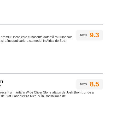
9.3
NOTA
i premiu Oscar, este cunoscută datorită rolurilor sale
ă și-a început cariera ca model în Africa de Sud,
on
8.5
NOTA
n
recent urmărită în W de Oliver Stone alături de Josh Brolin, unde a
ul de Stat Condoleeza Rice, și în RocknRolla de