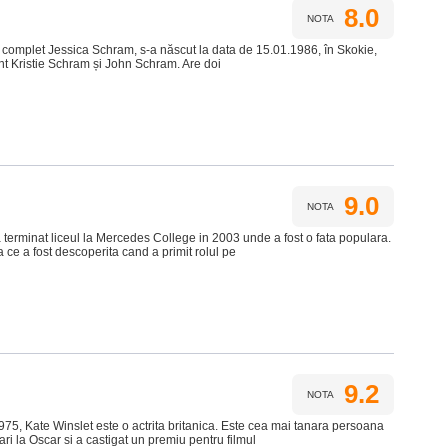
8.0
NOTA
omplet Jessica Schram, s-a născut la data de 15.01.1986, în Skokie,
sunt Kristie Schram și John Schram. Are doi
9.0
NOTA
 terminat liceul la Mercedes College in 2003 unde a fost o fata populara.
a ce a fost descoperita cand a primit rolul pe
9.2
NOTA
75, Kate Winslet este o actrita britanica. Este cea mai tanara persoana
ari la Oscar si a castigat un premiu pentru filmul