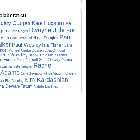
olaborat cu
adley Cooper
Kate Hudson
Eva
Dwayne Johnson
goria
Seth Rogen
Paul
ly Hu
Michael Douglas
Will Ferrell
lker
Paul Wesley
Isla Fisher
Cam
ndet
Michael Clarke Duncan
Julia Ormond
ilene Woodley
Danny Trejo
Mia Kirshner
re Forlani
Gail O'Grady
Peter Facinelli
Dianna
Rachel
n
Emmanuelle Vaugier
Adams
Owen
Jane Seymour
Vince Vaughn
Kim Kardashian
on
Elle Fanning
na Dewan-Tatum
Natalie Martinez