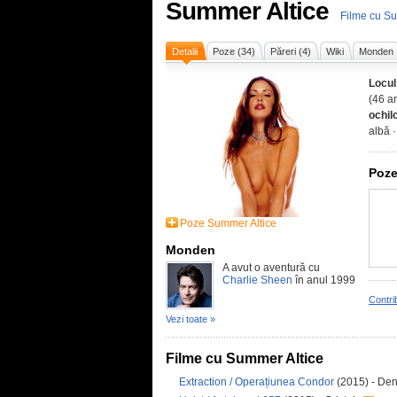
Summer Altice
Filme cu Su
Detalii
Poze (34)
Păreri (4)
Wiki
Monden
Locul
(46 an
ochil
albă 
Poze
Poze Summer Altice
Monden
A avut o aventură cu
Charlie Sheen
în anul 1999
Contri
Vezi toate »
Filme cu Summer Altice
Extraction / Operațiunea Condor
(2015) - De