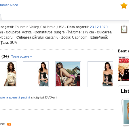
mmer Altice
 naşterii
: Fountain Valley, California, USA ·
Data naşterii
:
23.12.1979
i) ·
Ocupaţie
: Actrita ·
Constituţie
: subţire ·
Înălţime
: 179 cm ·
Culoarea
or
: căprui ·
Culoarea părului
: castaniu ·
Zodia
: Capricorn ·
Etnie/rasă
:
·
Țara
: SUA
Best 
 (34)
Toate pozele »
Lis
buie la această pagină
şi câştigă DVD-uri!
nise