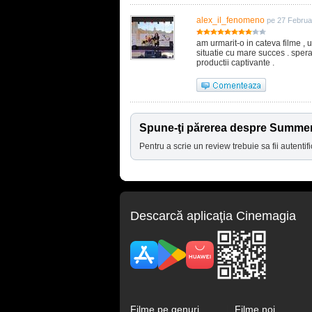
alex_il_fenomeno
pe 27 Februa
am urmarit-o in cateva filme , 
situatie cu mare succes . sper
productii captivante .
Spune-ţi părerea despre Summer
Pentru a scrie un review trebuie sa fii autentifi
Descarcă aplicaţia Cinemagia
Filme pe genuri
Filme noi