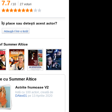
7.7
/
10
27
voturi
Îţi place sau deteşti acest actor?
Adaugă-l într-o listă!
of Summer Altice
te cu Summer Altice
Actrite frumoase V2
listă cu 100 actori, creată de
DAlex01
pe 13 Aprilie 2020