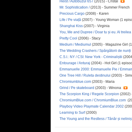
Heist / Autobuzul 657
(2015) - Cristal
Mr. Sophistication /
(2013) - Summer French
Precious Cargo
(2008) - Karen
Life / Pe viață
(2007) - Young Woman (1 epis
Shanghai Kiss
(2007) - Virginia
You, Me and Dupree / Doar tu și eu. Al treilea 
Pretty Cool
(2006) - Stacy
Medium / Mediumul
(2005) - Magazine Girl (
The Wedding Crashers / Spărgătorii de nunți
C.S.I.: NY / CSI: New York - Criminaliștii
(2004
Entourage / Anturaj
(2004) - Hot Girl (1 epis
Emmanuelle 2000: Emmanuelle Pie / Emman
One Tree Hill / Ruleta destinului
(2003) - Sim
Chromiumblue.com
(2003) - Maria
Grind / Pe skateboard
(2003) - Winona
The Scorpion King / Regele Scorpion
(2002) 
ChromiumBlue.com / ChromiumBlue.com
(2
Playboy Video Playmate Calendar 2002
(200
Learning to Surf
(2000)
The Young and the Restless / Tânăr și nelinișt