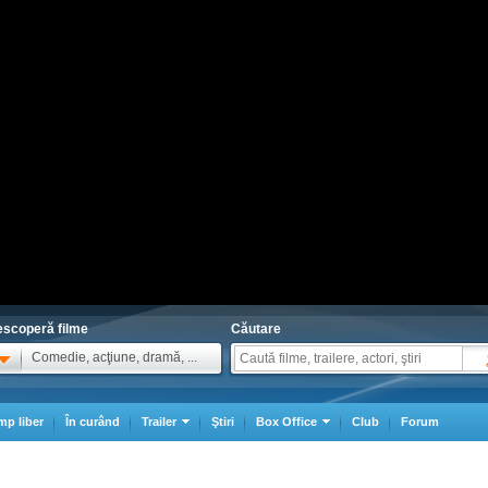
scoperă filme
Căutare
Comedie, acţiune, dramă, ...
mp liber
În curând
Trailer
Ştiri
Box Office
Club
Forum