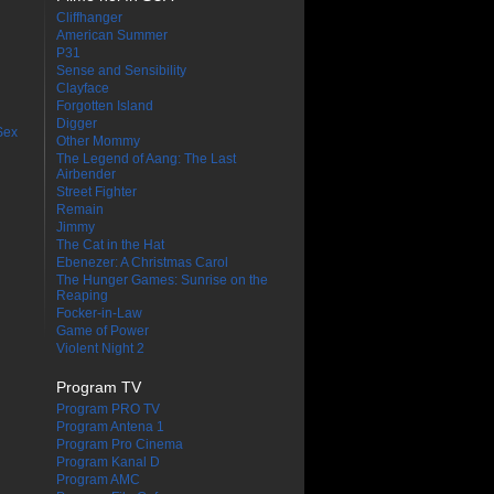
Cliffhanger
American Summer
P31
Sense and Sensibility
Clayface
Forgotten Island
Digger
Sex
Other Mommy
The Legend of Aang: The Last
Airbender
Street Fighter
Remain
Jimmy
The Cat in the Hat
Ebenezer: A Christmas Carol
The Hunger Games: Sunrise on the
Reaping
Focker-in-Law
Game of Power
Violent Night 2
Program TV
Program PRO TV
Program Antena 1
Program Pro Cinema
Program Kanal D
Program AMC