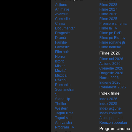
Acţiune
Filme 2028
Animaţie
Filme 2027
Aventuri
Filme 2026
Comedie
Filme 2025
Crimă
Premiere cinema
Documentar
Filme la TV
Dragoste
Filme pe DVD
Dramă
Filme pe Blu-ray
Familie
Filme româneşti
Fantastic
Filme indiene
Film noir
Filme 2026
Horror
Filme noi 2026
Istoric
Actiune 2026
Mister
Comedie 2026
Muzică
Dragoste 2026
Muzical
Horror 2026
Război
Indiene 2026
Romantic
Româneşti 2026
Scurt metraj
Index filme
SF
Stand Up
Index 2026
Thriller
Index 2025
Western
Index acţiune
Taguri filme
Index comedie
Taguri stiri
Actori populari
Arhiva stiri
Regizori populari
Program TV
Program cinema