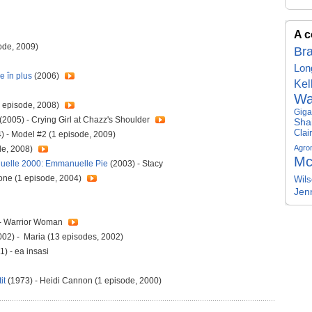
A c
ode, 2009)
Br
Lon
e în plus
(2006)
Kel
Wa
1 episode, 2008)
Giga
(2005) - Crying Girl at Chazz's Shoulder
Sha
Clai
) - Model #2 (1 episode, 2009)
Agro
ode, 2008)
Mc
uelle 2000: Emmanuelle Pie
(2003) - Stacy
one (1 episode, 2004)
Wils
Jen
- Warrior Woman
002) - Maria (13 episodes, 2002)
1) - ea insasi
it
(1973) - Heidi Cannon (1 episode, 2000)