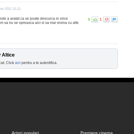
rie 2012 15:22
unde a aratat ca se poate descurca in orice
0
1
am sa nu se opreasca aici si sa mai revina cu alte
 Altice
cat. Click
aici
pentru a te autentifica.
Actori populari
Premiere cinema