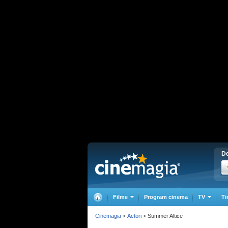
De
Filme
Program cinema
TV
Ti
Cinemagia
Actori
Summer Altice
>
>