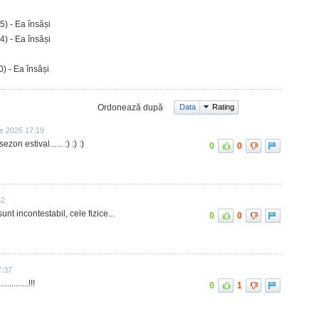
5) - Ea însăși
4) - Ea însăși
) - Ea însăși
Ordonează după
Data
Rating
ie 2025 17:19
ezon estival...... :) :) :)
0
0
52
unt incontestabil, cele fizice...
0
0
7:37
..........!!!
0
1