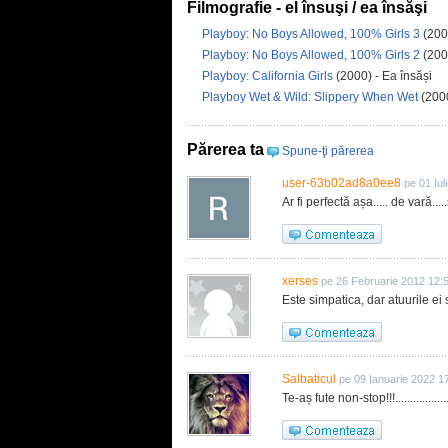
Filmografie - el însuşi / ea însăşi
Playboy: No Boys Allowed, 100% Girls 3
(200
Playboy: No Boys Allowed, 100% Girls 2
(200
Playboy: California Girls
(2000) - Ea însăși
Playboy Wet & Wild: Slippery When Wet
(2000
Părerea ta
Spune-ţi părerea
user-63b02ad8a0ee8
pe 01 Iul
Ar fi perfectă așa..... de vară.....s
xerses
pe 26 Februarie 2012 12:
Este simpatica, dar atuurile ei s
Salbaticul
pe 09 Ianuarie 2022 1
Te-aș fute non-stop!!!.....................