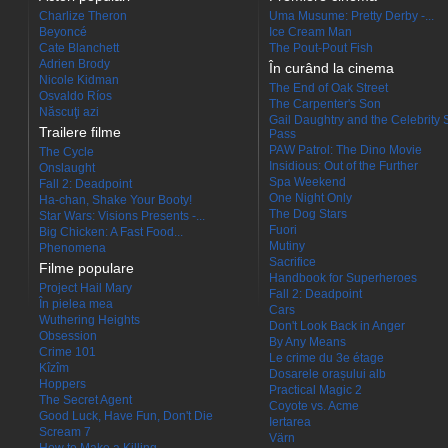
Charlize Theron
Uma Musume: Pretty Derby -...
Beyoncé
Ice Cream Man
Cate Blanchett
The Pout-Pout Fish
Adrien Brody
În curând la cinema
Nicole Kidman
The End of Oak Street
Osvaldo Ríos
The Carpenter's Son
Născuţi azi
Gail Daughtry and the Celebrity 
Trailere filme
Pass
PAW Patrol: The Dino Movie
The Cycle
Insidious: Out of the Further
Onslaught
Spa Weekend
Fall 2: Deadpoint
One Night Only
Ha-chan, Shake Your Booty!
The Dog Stars
Star Wars: Visions Presents -...
Fuori
Big Chicken: A Fast Food...
Mutiny
Phenomena
Sacrifice
Filme populare
Handbook for Superheroes
Project Hail Mary
Fall 2: Deadpoint
În pielea mea
Cars
Wuthering Heights
Don't Look Back in Anger
Obsession
By Any Means
Crime 101
Le crime du 3e étage
Kîzîm
Dosarele orașului alb
Hoppers
Practical Magic 2
The Secret Agent
Coyote vs. Acme
Good Luck, Have Fun, Don't Die
Iertarea
Scream 7
Värn