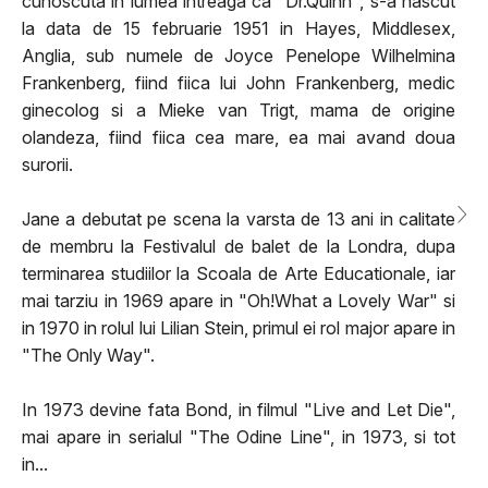
cunoscuta in lumea intreaga ca "Dr.Quinn", s-a nascut
la data de 15 februarie 1951 in Hayes, Middlesex,
Anglia, sub numele de Joyce Penelope Wilhelmina
Frankenberg, fiind fiica lui John Frankenberg, medic
ginecolog si a Mieke van Trigt, mama de origine
olandeza, fiind fiica cea mare, ea mai avand doua
surorii.
Jane a debutat pe scena la varsta de 13 ani in calitate
de membru la Festivalul de balet de la Londra, dupa
terminarea studiilor la Scoala de Arte Educationale, iar
mai tarziu in 1969 apare in "Oh!What a Lovely War" si
in 1970 in rolul lui Lilian Stein, primul ei rol major apare in
"The Only Way".
In 1973 devine fata Bond, in filmul "Live and Let Die",
mai apare in serialul "The Odine Line", in 1973, si tot
in...