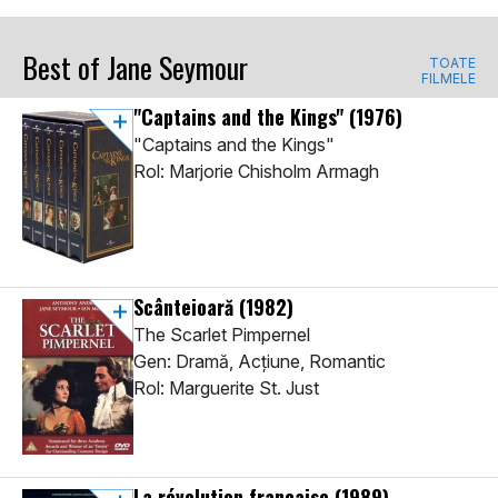
Best of Jane Seymour
TOATE
FILMELE
"Captains and the Kings"
(1976)
"Captains and the Kings"
Rol: Marjorie Chisholm Armagh
Scânteioară
(1982)
The Scarlet Pimpernel
Gen: Dramă, Acţiune, Romantic
Rol: Marguerite St. Just
La révolution française
(1989)