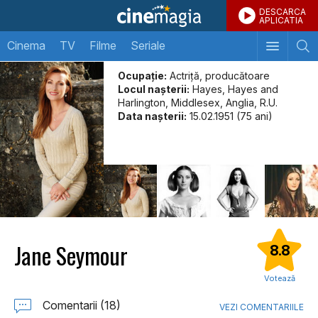
DESCARCA
APLICATIA
Cinema
TV
Filme
Seriale
Ocupație:
Actriță, producătoare
Locul naşterii:
Hayes, Hayes and
Harlington, Middlesex, Anglia, R.U.
Data naşterii:
15.02.1951 (75 ani)
Jane Seymour
8.8
Votează
Comentarii (18)
VEZI COMENTARIILE