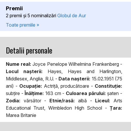
Premii
2 premii şi 5 nominalizări
Globul de Aur
Toate premiile »
Detalii personale
Nume real:
Joyce Penelope Wilhelmina Frankenberg -
Locul naşterii:
Hayes, Hayes and Harlington,
Middlesex, Anglia, R.U. -
Data naşterii:
15.02.1951 (75
ani) -
Ocupaţie:
Actriță, producătoare -
Constituţie:
subțire -
Înălţime:
163 cm -
Culoarea părului:
șaten -
Zodia:
vărsător -
Etnie/rasă:
albă -
Liceul:
Arts
Educational Trust, Wimbledon High School -
Țara:
Marea Britanie