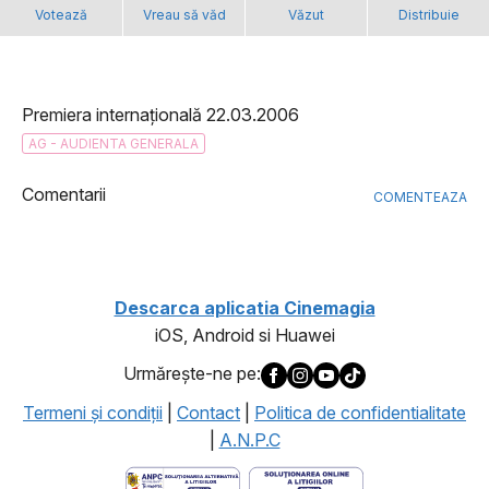
Votează
Vreau să văd
Văzut
Distribuie
Premiera internațională 22.03.2006
AG - AUDIENTA GENERALA
Comentarii
COMENTEAZA
Descarca aplicatia Cinemagia
iOS, Android si Huawei
Urmăreşte-ne pe:
Termeni şi condiţii
|
Contact
|
Politica de confidentialitate
|
A.N.P.C