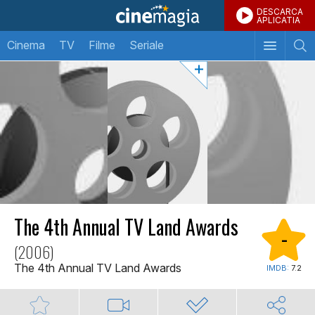
DESCARCA
APLICATIA
Cinema
TV
Filme
Seriale
The 4th Annual TV Land Awards
-
(2006)
The 4th Annual TV Land Awards
IMDB:
7.2