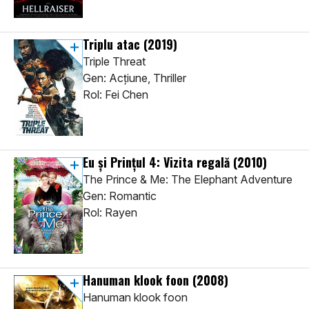
Triplu atac
(2019)
Triple Threat
Gen: Acţiune, Thriller
Rol: Fei Chen
Eu și Prințul 4: Vizita regală
(2010)
The Prince & Me: The Elephant Adventure
Gen: Romantic
Rol: Rayen
Hanuman klook foon
(2008)
Hanuman klook foon