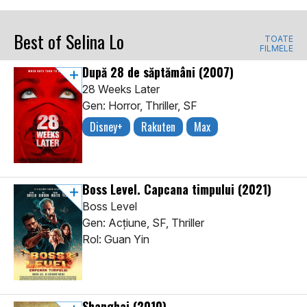
Best of Selina Lo
TOATE
FILMELE
După 28 de săptămâni
(2007)
28 Weeks Later
Gen: Horror, Thriller, SF
Disney+
Rakuten
Max
Boss Level. Capcana timpului
(2021)
Boss Level
Gen: Acţiune, SF, Thriller
Rol: Guan Yin
Shanghai
(2010)