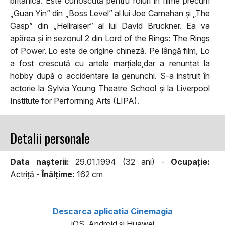
britanică. Este cunoscută pentru roluri în filme precum
„Guan Yin” din „Boss Level” al lui Joe Carnahan și „The
Gasp” din „Hellraiser” al lui David Bruckner. Ea va
apărea și în sezonul 2 din Lord of the Rings: The Rings
of Power. Lo este de origine chineză. Pe lângă film, Lo
a fost crescută cu artele marțiale,dar a renunțat la
hobby după o accidentare la genunchi. S-a instruit în
actorie la Sylvia Young Theatre School și la Liverpool
Institute for Performing Arts (LIPA).
Detalii personale
Data naşterii:
29.01.1994 (32 ani) -
Ocupaţie:
Actriță -
Înălţime:
162 cm
Descarca aplicatia Cinemagia
iOS, Android si Huawei