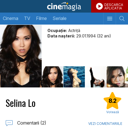
DESCARCA
APLICATIA
Cinema
TV
Filme
Seriale
Ocupație:
Actriță
Data naşterii:
29.01.1994 (32 ani)
Selina Lo
8.2
Votează
Comentarii (2)
VEZI COMENTARIILE