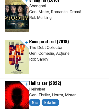
Shanghai
Gen: Mister, Romantic, Dramă
Rol: Mei Ling
Recuperatorul
(2018)
The Debt Collector
Gen: Comedie, Acţiune
Rol: Sandy
Hellraiser
(2022)
Hellraiser
Gen: Thriller, Horror, Mister
Max
Rakuten