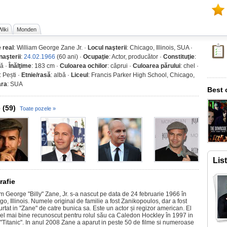
Wiki
Monden
 real
: William George Zane Jr. ·
Locul naşterii
: Chicago, Illinois, SUA ·
naşterii
:
24.02.1966
(60 ani) ·
Ocupaţie
: Actor, producător ·
Constituţie
:
că ·
Înălţime
: 183 cm ·
Culoarea ochilor
: căprui ·
Culoarea părului
: chel ·
: Pești ·
Etnie/rasă
: albă ·
Liceul
: Francis Parker High School, Chicago,
ara
: SUA
Best 
 (59)
Toate pozele »
Lis
rafie
m George "Billy" Zane, Jr. s-a nascut pe data de 24 februarie 1966 în
o, Illinois. Numele original de familie a fost Zanikopoulos, dar a fost
rtat in "Zane" de catre bunica sa. Este un actor și regizor american. El
cel mai bine recunoscut pentru rolul său ca Caledon Hockley în 1997 in
 "Titanic". In anul 2008 Zane a aparut in peste 50 de filme si numeroase