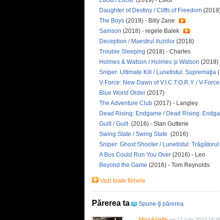
Lucid / Lucid
(2019) - Elliot
Daughter of Destiny / Cliffs of Freedom
(2019)
The Boys
(2019) - Billy Zane
Samson
(2018) - regele Balek
Deception / Maestrul iluziilor
(2018)
Trouble Sleeping
(2018) - Charles
Holmes & Watson / Holmes și Watson
(2018) 
Sniper: Ultimate Kill / Lunetistul: Supremaţia
V-Force: New Dawn of V.I.C.T.O.R.Y. / V-Forc
Blue World Order
(2017)
The Adventure Club
(2017) - Langley
Dead Rising: Endgame / Dead Rising: End
Guilt / Guilt
(2016) - Stan Gutterie
Swing State / Swing State
(2016)
Sniper: Ghost Shooter / Lunetistul: Trăgătoru
A Bus Could Run You Over
(2016) - Leo
Beyond the Game
(2016) - Tom Reynolds
Vezi toate filmele
Părerea ta
Spune-ţi părerea
MissAnette
pe 17 Iulie 2010 15:4