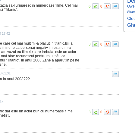
De
cazia sa-l urmaresc in numeroase filme. Cel mai
Owe
6
0
i "Titanic".
Skar
Clo
Gh
0 17:42
 care cel mai mult mi-a placut in titanic.Isi ia
3
0
de minune ca personaj negativ.In rest nu m-a
 am vazut eu filmele care trebuia, este un actor
l mai bine recunoscut pentru rolul său ca
mul "Titanic". in anul 2008 Zane a aparut in peste
rie.
3 01:31
a in anul 2008???
:17
nic dar este un actor bun cu numeroase filme
3
0
netistul.