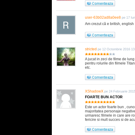
user-63b02ad8a0ee8
pe 17 Iu
Am crezut că e british, english ! J
stricted
pe 12 Octombrie 2016 13
A jucat in zeci de filme de lung
pentru rolurile din filmele Ti
etc.
XShadowX
pe 24 Februarie 201
FOARTE BUN ACTOR
Este un actor foarte bun , cunos
majoritatea personaje negative 
urmaresc filmele in care are ro
fericire si mult succes si de acu