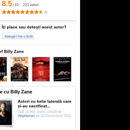
8.5
/
10
223
voturi
Îţi place sau deteşti acest actor?
Adaugă-l într-o listă!
of Billy Zane
te cu Billy Zane
Actori cu kelie laterală care
și-au sacrificat...
listă cu 992 actori, creată de
Vegetarian
pe 20 Decembrie 2011