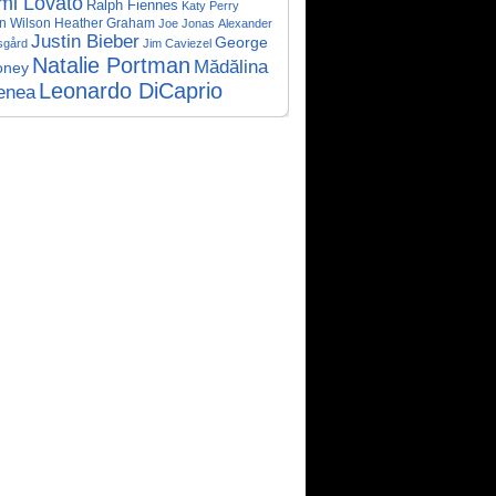
mi Lovato
Ralph Fiennes
Katy Perry
n Wilson
Heather Graham
Joe Jonas
Alexander
Justin Bieber
George
sgård
Jim Caviezel
Natalie Portman
Mădălina
oney
Leonardo DiCaprio
enea