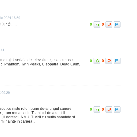
nie 2024 16:59
ur ☝️.......
0
0
:41
 metraj si seriale de televiziune, este cunoscut
0
0
tanic, Phantom, Twin Peaks, Cleopatra, Dead Calm,
5 09:29
cut cu niste roluri bune de-a lungul carierei ,
0
0
, l-am remarcat in Titanic si de atunci ii
l , ii doresc LA MULTI ANI cu multa sanatate si
m inainte in cariera...