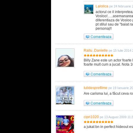
Lalolica
pe 24 februarie 
actorul ce il interpret
Vosloo!......asemanarea 
diferentiaza de Vosloo
pt stilul sau de "baiat 
personaj!!
Rallu..Danielle
pe 15 Iulie 2014 
Billy Zane este un actor foarte
foarte mult cum a jucat. Nota 1
Iulidesprefilme
pe 19 Ianuarie 2
Are carisma lui, a făcut ceva ro
cipri1020
pe 13 August 2009 11:
a jukat bn in perfect hideout este