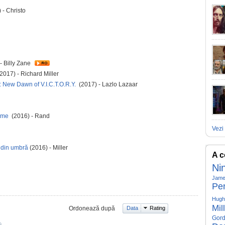
 - Christo
- Billy Zane
(2017) - Richard Miller
e: New Dawn of V.I.C.T.O.R.Y.
(2017) - Lazlo Lazaar
game
(2016) - Rand
Vezi 
l din umbră
(2016) - Miller
A c
Ni
Jame
Pe
Hugh
Mil
Ordonează după
Data
Rating
Gord
9