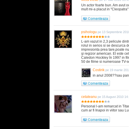
Un actor foarte bun. Am avut o
mult mi-a placut in "Cleopatra" s
psihologu
pe 13 Septembrie 201
L-am vazut in 2,3 pelicule dintre
rolul in serios si se descurca 
impresionta prea tare,poate nu
şi regizor american. El este ce
Caledon Hockley în 1997 in fil
50 de filme si numeroase TV-se
Costirik
pe 19 martie 201
in anul 2008??sau pan
cetateanu
pe 15 August 2010 14
Personal l-am remarcat in Tita
cum ar fi Inapoi in viitor sau Lu