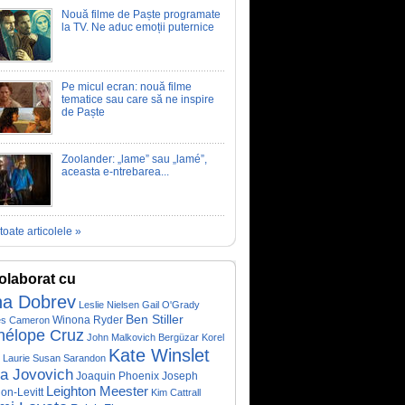
Nouă filme de Paște programate
la TV. Ne aduc emoții puternice
Pe micul ecran: nouă filme
tematice sau care să ne inspire
de Paște
Zoolander: „lame” sau „lamé”,
aceasta e-ntrebarea...
toate articolele »
olaborat cu
na Dobrev
Leslie Nielsen
Gail O'Grady
Ben Stiller
Winona Ryder
s Cameron
nélope Cruz
John Malkovich
Bergüzar Korel
Kate Winslet
 Laurie
Susan Sarandon
la Jovovich
Joaquin Phoenix
Joseph
Leighton Meester
on-Levitt
Kim Cattrall