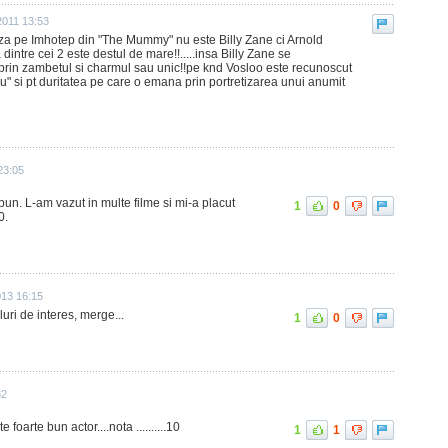
2011 13:53
eaza pe Imhotep din "The Mummy" nu este Billy Zane ci Arnold
dintre cei 2 este destul de mare!!.....insa Billy Zane se
 prin zambetul si charmul sau unic!!pe knd Vosloo este recunoscut
rau" si pt duritatea pe care o emana prin portretizarea unui anumit
23:05
 bun. L-am vazut in multe filme si mi-a placut
1
0
0.
013 16:15
luri de interes, merge...
1
0
32
 foarte bun actor....nota ..........10
1
1