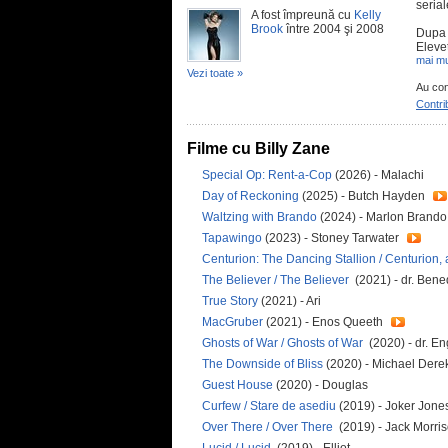
serial
A fost împreună cu
Kelly
Brook
între 2004 şi 2008
Dupa c
Elevet
mai mu
Vezi toate »
Au con
Contri
Filme cu Billy Zane
Special Op: Rent-a-Cop
(2026) - Malachi
Day of Reckoning
(2025) - Butch Hayden
Waltzing with Brando
(2024) - Marlon Brand
Tapawingo
(2023) - Stoney Tarwater
Centurion: The Dancing Stallion / Centurion,
The Believer / The Believer
(2021) - dr. Bene
True Story
(2021) - Ari
MacGruber
(2021) - Enos Queeth
Ghosts of War / Ghosts of War
(2020) - dr. En
The Downside of Bliss
(2020) - Michael Dere
Guest House
(2020) - Douglas
Curfew / Stare de asediu
(2019) - Joker Jone
Over There / Over There
(2019) - Jack Morri