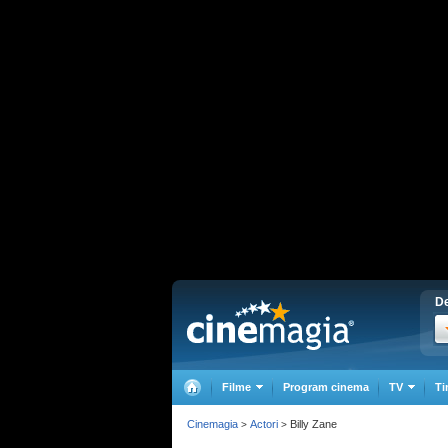
De
Filme
Program cinema
TV
Ti
Cinemagia
Actori
Billy Zane
>
>