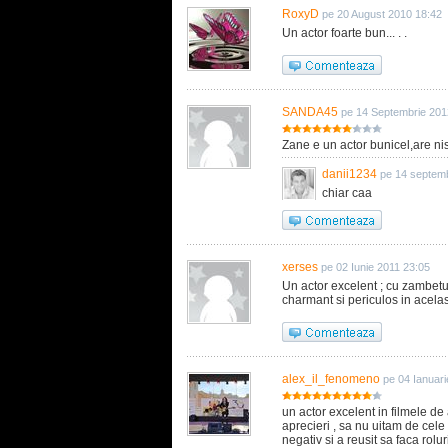
RoxyD
pe 20 August 2010 18:42
Un actor foarte bun... . .
SANDA45
pe 14 Septembrie 201
Zane e un actor bunicel,are nist
danii1234
pe 14 septemb
chiar caa
xerses
pe 02 Iunie 2011 23:05
Un actor excelent ; cu zambetul
charmant si periculos in acelas
alex_il_fenomeno
pe 04 Ianuari
un actor excelent in filmele de
aprecieri , sa nu uitam de cel
negativ si a reusit sa faca rolur