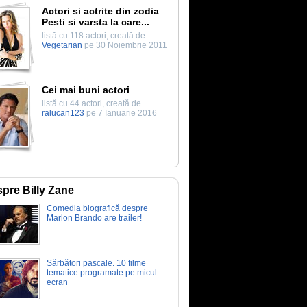
Actori si actrite din zodia
Pesti si varsta la care...
listă cu 118 actori, creată de
Vegetarian
pe 30 Noiembrie 2011
Cei mai buni actori
listă cu 44 actori, creată de
ralucan123
pe 7 Ianuarie 2016
pre Billy Zane
Comedia biografică despre
Marlon Brando are trailer!
Sărbători pascale. 10 filme
tematice programate pe micul
ecran