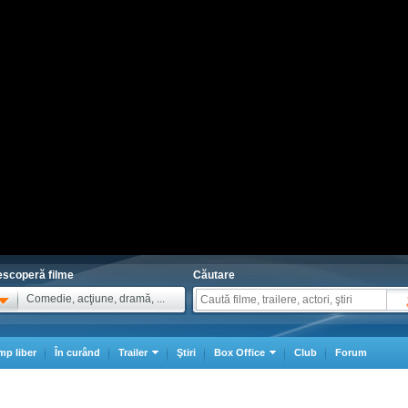
scoperă filme
Căutare
Comedie, acţiune, dramă, ...
mp liber
În curând
Trailer
Ştiri
Box Office
Club
Forum