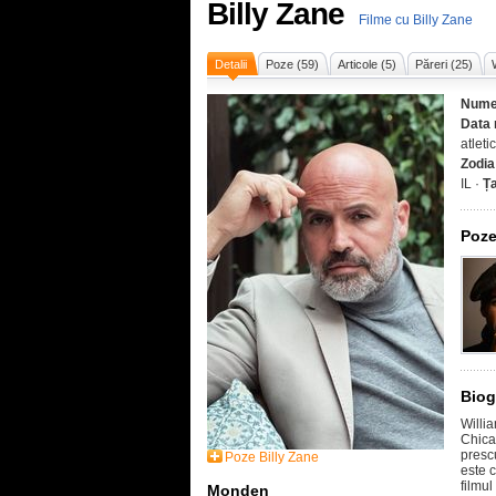
Billy Zane
Filme cu Billy Zane
Detalii
Poze (59)
Articole (5)
Păreri (25)
Nume
Data 
atleti
Zodia
IL ·
Ț
Poze
Biog
Willia
Chicag
prescu
Poze Billy Zane
este 
filmul
Monden