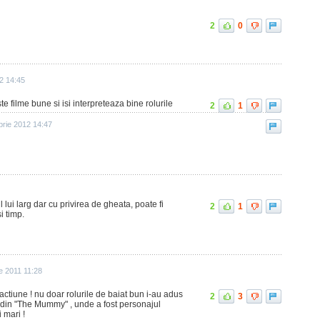
2
0
2 14:45
e filme bune si isi interpreteaza bine rolurile
2
1
rie 2012 14:47
 lui larg dar cu privirea de gheata, poate fi
2
1
i timp.
e 2011 11:28
 actiune ! nu doar rolurile de baiat bun i-au adus
2
3
e din "The Mummy" , unde a fost personajul
i mari !