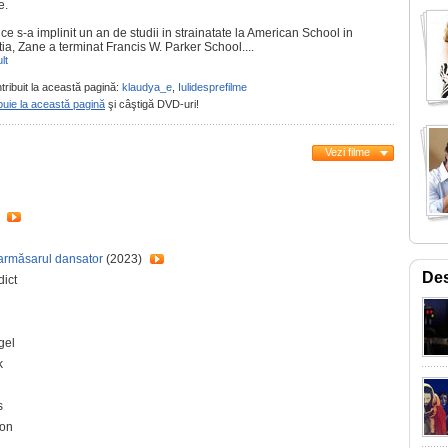
e.
e s-a implinit un an de studii in strainatate la American School in
ia, Zane a terminat Francis W. Parker School....
lt
tribuit la această pagină:
klaudya_e
,
Iulidesprefilme
buie la această pagină
şi câştigă DVD-uri!
Vezi filme
o
 armăsarul dansator
(2023)
Des
dict
gel
k
s
son