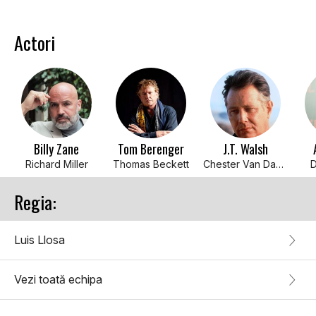
Actori
Billy Zane
Tom Berenger
J.T. Walsh
Richard Miller
Thomas Beckett
Chester Van Damme
D
Regia:
Luis Llosa
Vezi toată echipa