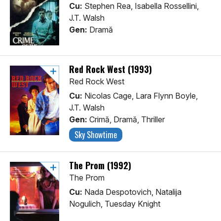
Cu:
Stephen Rea, Isabella Rossellini,
J.T. Walsh
Gen:
Dramă
Red Rock West (1993)
Red Rock West
Cu:
Nicolas Cage, Lara Flynn Boyle,
J.T. Walsh
Gen:
Crimă, Dramă, Thriller
Sky Showtime
The Prom (1992)
The Prom
Cu:
Nada Despotovich, Natalija
Nogulich, Tuesday Knight