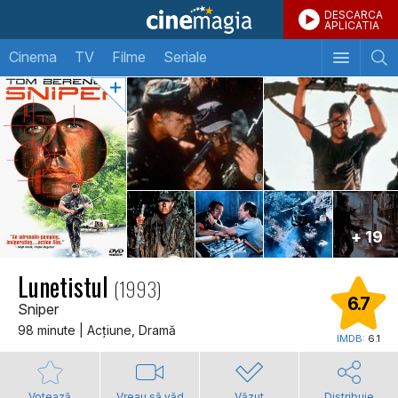
DESCARCA
APLICATIA
Cinema
TV
Filme
Seriale
+ 19
Lunetistul
(1993)
6.7
Sniper
98 minute | Acţiune, Dramă
IMDB:
6.1
Votează
Vreau să văd
Văzut
Distribuie