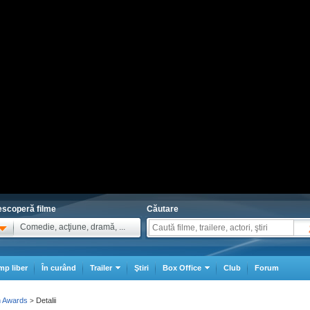
scoperă filme
Căutare
Comedie, acţiune, dramă, ...
mp liber
În curând
Trailer
Ştiri
Box Office
Club
Forum
n Awards
Detalii
>