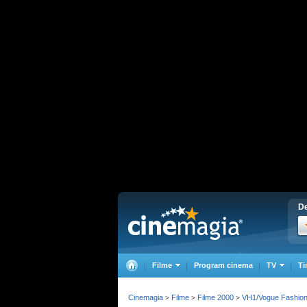
De
Filme
Program cinema
TV
Ti
Cinemagia
Filme
Filme 2000
VH1/Vogue Fashio
>
>
>