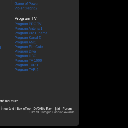
Game of Power
Violent Night 2
Program TV
Program PRO TV
Program Antena 1
Program Pro Cinema
Program Kanal D
Program AMC
Program FilmCafe
f
Program Diva
Program HBO
Program TV 1000
Program TVR 1
Program TVR 2
Află mai multe
În curând
Box office
DVD/Blu Ray
Ştiri
Forum
Film VH1/Vogue Fashion Awards