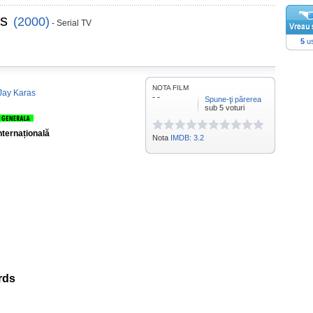
s
(2000)
- Serial TV
5
us
NOTA FILM
Jay Karas
- -
Spune-ţi părerea
sub 5 voturi
nternațională
Nota
IMDB: 3.2
rds