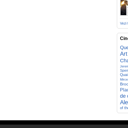
Vezi 
Cin
Que
Art
Ch
Jerem
Spen
Quai
Mirce
Broo
Pla
de 
Al
of t