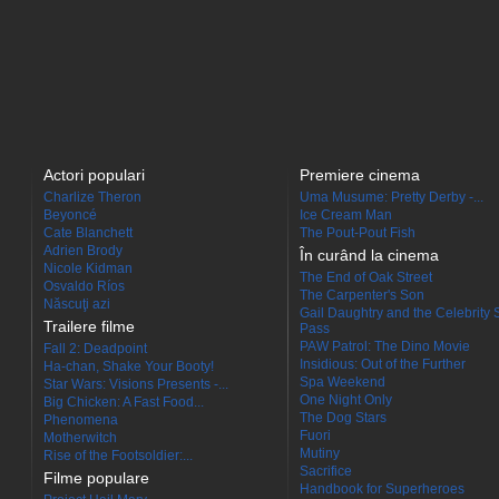
Actori populari
Premiere cinema
Charlize Theron
Uma Musume: Pretty Derby -...
Beyoncé
Ice Cream Man
Cate Blanchett
The Pout-Pout Fish
Adrien Brody
În curând la cinema
Nicole Kidman
The End of Oak Street
Osvaldo Ríos
The Carpenter's Son
Născuţi azi
Gail Daughtry and the Celebrity 
Trailere filme
Pass
PAW Patrol: The Dino Movie
Fall 2: Deadpoint
Insidious: Out of the Further
Ha-chan, Shake Your Booty!
Spa Weekend
Star Wars: Visions Presents -...
One Night Only
Big Chicken: A Fast Food...
The Dog Stars
Phenomena
Fuori
Motherwitch
Mutiny
Rise of the Footsoldier:...
Sacrifice
Filme populare
Handbook for Superheroes