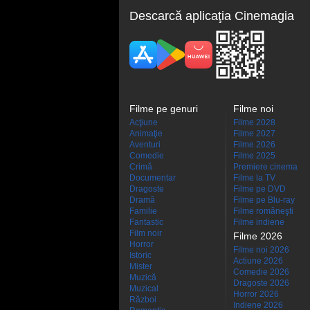
Descarcă aplicaţia Cinemagia
Filme pe genuri
Filme noi
Acţiune
Filme 2028
Animaţie
Filme 2027
Aventuri
Filme 2026
Comedie
Filme 2025
Crimă
Premiere cinema
Documentar
Filme la TV
Dragoste
Filme pe DVD
Dramă
Filme pe Blu-ray
Familie
Filme româneşti
Fantastic
Filme indiene
Film noir
Filme 2026
Horror
Filme noi 2026
Istoric
Actiune 2026
Mister
Comedie 2026
Muzică
Dragoste 2026
Muzical
Horror 2026
Război
Indiene 2026