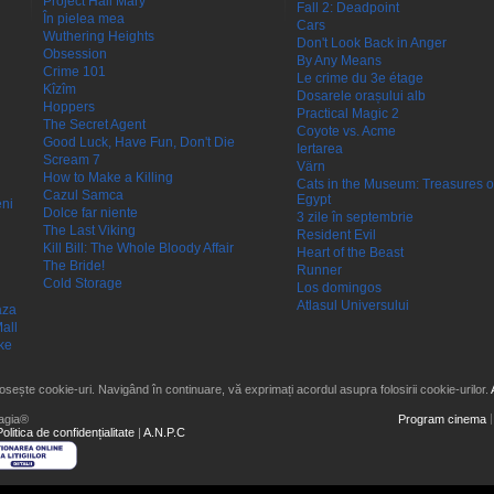
Project Hail Mary
Fall 2: Deadpoint
În pielea mea
Cars
Wuthering Heights
Don't Look Back in Anger
Obsession
By Any Means
Crime 101
Le crime du 3e étage
Kîzîm
Dosarele orașului alb
Hoppers
Practical Magic 2
The Secret Agent
Coyote vs. Acme
Good Luck, Have Fun, Don't Die
Iertarea
Scream 7
Värn
How to Make a Killing
Cats in the Museum: Treasures o
Cazul Samca
Egypt
eni
Dolce far niente
3 zile în septembrie
The Last Viking
Resident Evil
Kill Bill: The Whole Bloody Affair
Heart of the Beast
The Bride!
Runner
Cold Storage
Los domingos
Atlasul Universului
aza
all
ke
losește cookie-uri. Navigând în continuare, vă exprimați acordul asupra folosirii cookie-urilor.
agia®
Program cinema
Politica de confidențialitate
|
A.N.P.C