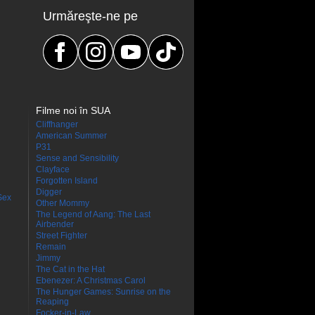
Urmăreşte-ne pe
Filme noi în SUA
Cliffhanger
American Summer
P31
Sense and Sensibility
Clayface
Forgotten Island
Digger
Sex
Other Mommy
The Legend of Aang: The Last
Airbender
Street Fighter
Remain
Jimmy
The Cat in the Hat
Ebenezer: A Christmas Carol
The Hunger Games: Sunrise on the
Reaping
Focker-in-Law