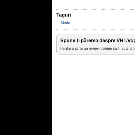
Taguri
Moda
Spune-ţi părerea despre VH1/V
Pentru a scrie un review trebuie sa fii autentifi