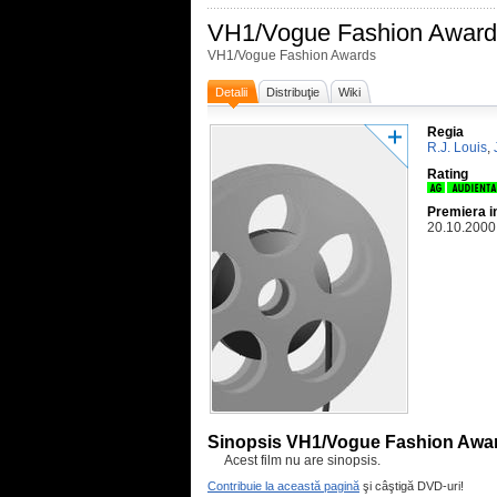
VH1/Vogue Fashion Award
VH1/Vogue Fashion Awards
Detalii
Distribuţie
Wiki
Regia
R.J. Louis
,
Rating
Premiera i
20.10.2000
Sinopsis VH1/Vogue Fashion Awa
Acest film nu are sinopsis.
Contribuie la această pagină
şi câştigă DVD-uri!