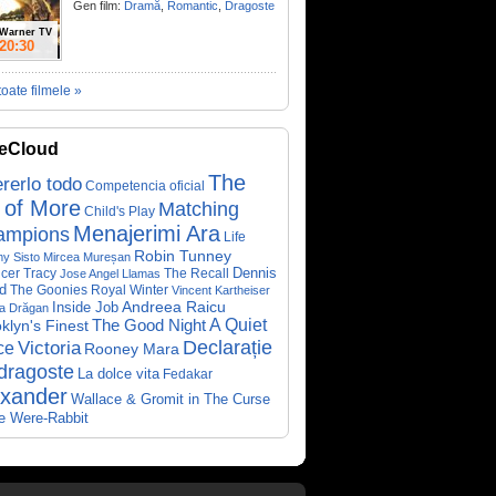
Gen film:
Dramă
,
Romantic
,
Dragoste
Warner TV
20:30
toate filmele »
eCloud
The
rerlo todo
Competencia oficial
 of More
Matching
Child's Play
Menajerimi Ara
ampions
Life
Robin Tunney
y Sisto
Mircea Mureșan
Dennis
cer Tracy
The Recall
Jose Angel Llamas
d
The Goonies
Royal Winter
Vincent Kartheiser
Andreea Raicu
Inside Job
a Drăgan
A Quiet
klyn's Finest
The Good Night
Declarație
Victoria
ce
Rooney Mara
dragoste
La dolce vita
Fedakar
exander
Wallace & Gromit in The Curse
he Were-Rabbit