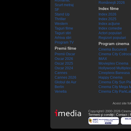
Romantic
Româneşti 2026
Scurt metraj
Index filme
SF
Stand Up
Index 2026
Thriller
Index 2025
Western
Index acţiune
Taguri filme
Index comedie
Taguri stiri
Actori populari
Arhiva stiri
Regizori populari
Program TV
Program cinema
Premii filme
Cinema Bucuresti
Premii Oscar
Cinema City Cotroc
Oscar 2026
IMAX
Oscar 2025
Movieplex Cinema
Oscar 2024
Hollywood Multiplex
Cannes
Cineplexx Baneasa
Cannes 2026
Happy Cinema
Globul de Aur
Cinema City Sun Pl
Berlin
Cinema City Mega M
Venetia
Cinema City ParkLa
Acest site fo
Copyright© 2000-2026 Cinem
Termeni şi condiţii
|
Contact
|