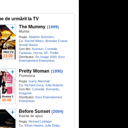
me de urmărit la TV
The Mummy
(1999)
Mumia
Regia:
Stephen Sommers
Cu:
Rachel Weisz
,
Brendan Fraser
,
Arnold Vosloo
Gen film:
Aventuri
,
Comedie
,
PRO TV
,
,
,
Fantastic
Horror
SF
Thriller
21:30
Distribuitor:
Ro Image 2000
,
Euro
Entertainment Enterprises
Pretty Woman
(1990)
Frumușica
Regia:
Garry Marshall
Cu:
Richard Gere
,
Julia Roberts
Gen film:
Comedie
,
Romantic
,
Dragoste
Antena 1
Distribuitor:
Euro Entertainment
00:00
Enterprises
Before Sunset
(2004)
Înainte de apus
Regia:
Richard Linklater
Cu:
Ethan Hawke
,
Julie Delpy